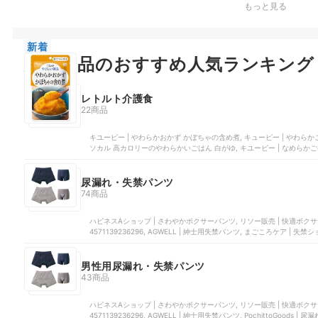
もっと見る
新着
介護用品のおすすめ人気ランキング
レトルト介護食
22商品
キユーピー | やわらかおかず かぼちゃの含め煮, キューピー | やわらかごはん,
ソカル 高カロリーのやわらかいごはん 白がゆ, キユーピー | なめら
尿漏れ・失禁パンツ
74商品
ハピネスAショップ | さわやかボクサーパンツ, リソー販売 | 快適ボクサー
4571139236296, AGWELL | 紳士用失禁パンツ, まごころケア | 失禁
男性用尿漏れ・失禁パンツ
43商品
ハピネスAショップ | さわやかボクサーパンツ, リソー販売 | 快適ボクサー
4571139236296, AGWELL | 紳士用失禁パンツ, PochittoGoods | 