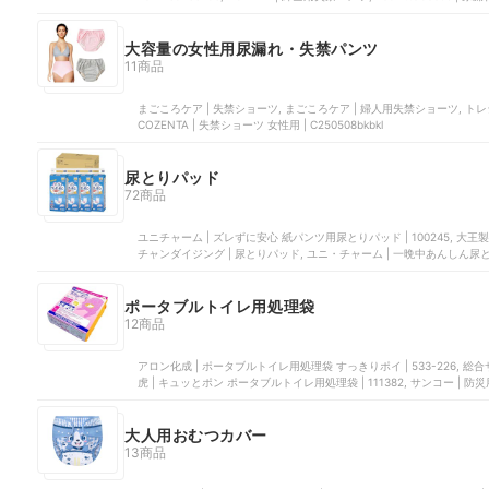
大容量の女性用尿漏れ・失禁パンツ
11商品
まごころケア | 失禁ショーツ, まごころケア | 婦人用失禁ショーツ, トレ
COZENTA | 失禁ショーツ 女性用 | C250508bkbkl
尿とりパッド
72商品
ユニチャーム | ズレずに安心 紙パンツ用尿とりパッド | 100245, 大
チャンダイジング | 尿とりパッド, ユニ・チャーム | 一晩中あんしん尿とりパッド 夜用 | 1
収 女性用 | DSI21000056
ポータブルトイレ用処理袋
12商品
アロン化成 | ポータブルトイレ用処理袋 すっきりポイ | 533-226, 総合サ
虎 | キュッとポン ポータブルトイレ用処理袋 | 111382, サンコー | 防災
Pack II | D1496
大人用おむつカバー
13商品