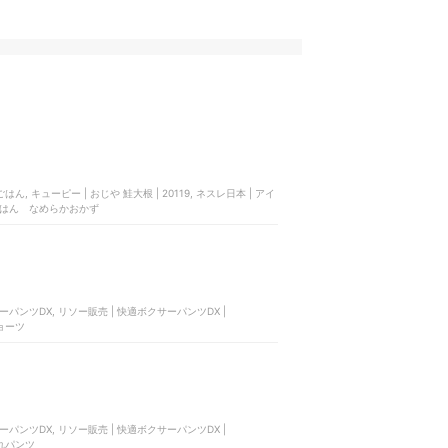
 キューピー | おじや 鮭大根 | 20119, ネスレ日本 | アイ
かごはん なめらかおかず
パンツDX, リソー販売 | 快適ボクサーパンツDX |
ショーツ
パンツDX, リソー販売 | 快適ボクサーパンツDX |
尿漏れパンツ