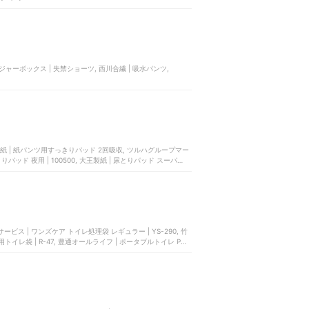
ジャーボックス | 失禁ショーツ, 西川合繊 | 吸水パンツ,
王製紙 | 紙パンツ用すっきりパッド 2回吸収, ツルハグループマー
00500, 大王製紙 | 尿とりパッド スーパー吸
ービス | ワンズケア トイレ処理袋 レギュラー | YS-290, 竹
用トイレ袋 | R-47, 豊通オールライフ | ポータブルトイレ Pee