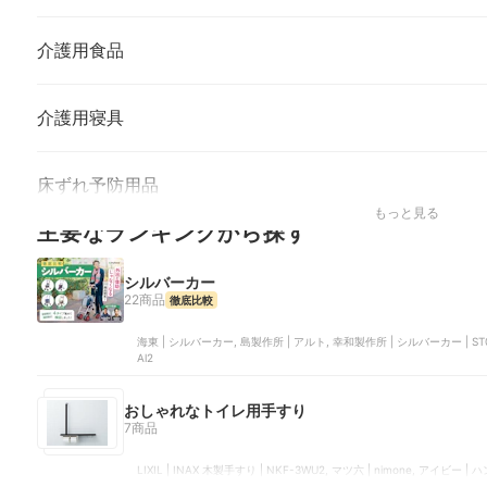
介護用食品
介護用寝具
床ずれ予防用品
もっと見る
主要なランキングから探す
シルバーカー
22商品
徹底比較
海東 | シルバーカー, 島製作所 | アルト, 幸和製作所 | シルバーカー | ST0
Al2
おしゃれなトイレ用手すり
7商品
LIXIL | INAX 木製手すり | NKF-3WU2, マツ六 | nimone, アイビー | ハンドレイル, TOTO | 天然木手
すり