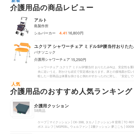
新着
介護用品の商品レビュー
アルト
島製作所
|
シルバーカー
4.41
16,800円
ユクリア シャワーチェア ミドルSP腰当付おりたた
パナソニック
|
介護用シャワーチェア
15,250円
シャワーチェア ユクリア ミドルSP腰当付 おりたたみNは、安定性
央に近いうえ、肘かけも頑丈で安定感があります。床との接地面が広い
較した一部商品は体重を掛けると倒れやすかったのに対し、「安定して
でしょう。座り心地も良好です。「クッションが柔らかい」との口コミ
人気
ったモニターからは、「体重を吸収できる感覚がある」と好評でした。
介護用品のおすすめ人気ランキング
を支える構造であるため、腰が曲がった人でも楽に座れますよ。座面は
ップで設置できる手軽さもポイントです。少々力はいりますが、本体を
には少し重めです。比較した商品には3.2kgと軽量なものもありました
齢の人だと少し抵抗を感じそうです。介助者が洗いやすい構造な点はよ
介護用クッション
は跳ね上げ式のため、座ったままでもお腹周りに手が届きます。比較し
58商品
もなく、背中を洗うのもスムーズですよ。ただし、座面や肘かけは石け
すが、しっかり洗い流してから座りましょう。お手入れも楽ちんです。
くいステンレス製のバネが使われています。使用後は折りたためるので
ケープ | マイクッション | CK-398, タカノ | クッションR 背用 | TC-R010, タカノ | クッションR タイプ1 | TC-R081, モルテン | シー
えた商品なので、介護用シャワーチェア選びで迷った際は、ぜひ購入を
ポス エレフ | MSPEBL, ウェルファン | 2層クッション 夢ごこち | 0005
い人座り心地がよいチェアを探している人介助者が洗いやすいものがほ