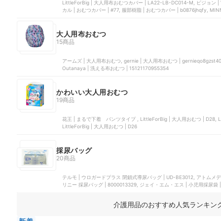
LittleForBig | 大人用布おむつカバー | LA22-LB-DC014-M, ピジ
カル | おむつカバー | #77, 服部樹脂 | おむつカバー | b0876jhqfy, MI
大人用布おむつ
15商品
アームズ | 大人用布おむつ, gernie | 大人用布おむつ | gernieqo8gzst40
Outanaya | 洗える布おむつ | 15121170955354
かわいい大人用おむつ
19商品
花王 | まるで下着 パンツタイプ , LittleForBig | 大人用おむつ | D28, Litt
LittleForBig | 大人用おむつ | D26
採尿バッグ
20商品
テルモ | ウロガードプラス 閉鎖式導尿バッグ | UD-BE3012, アトムメデ
リニー 採尿バッグ | 8000013329, ジェイ・エム・エス | 小児用採尿袋 | JU
介護用品のおすすめ人気ランキン