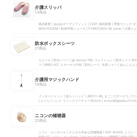
クス・休憩したい人
介護スリッパ
13商品
徳武産業 | あゆみオープンフィット | 2237, 徳武産業 | 早快マジック オープン 
MIZUYDCERA | 転倒予防シューズ | FYWHTZX04-09, jumer | 介護シ
防水ボックスシーツ
21商品
エムール | 防水シーツ | gk-bousui-190, リレイション | 防水シーツ B
ツ | 99BS-007, エターナル中紡 | 防水シーツ, 丸田シャツ | あん
介護用マジックハンド
10商品
インタージェット | 楽らくハンド | JBS111-4B, まごころサービス | マジッ
| らくらくハンド マジックリーチャー29.5cm | ochun80gdu9yo7n131, 
ニコンの補聴器
22商品
ニコン・エシロール | デジタル耳あな型補聴器 | NEF-M100S, ニコン・エシ
NEF-07, ニコン・エシロール | デジタル式ポケット補聴器 | NEF-PTV