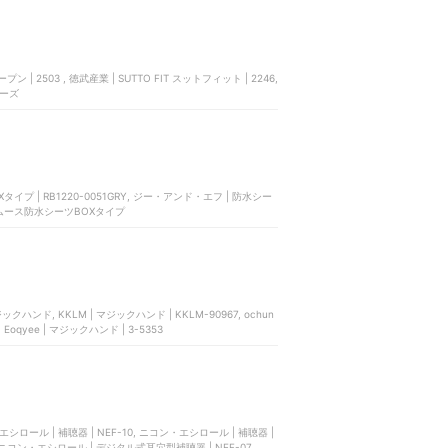
| 2503 , 徳武産業 | SUTTO FIT スットフィット | 2246,
ューズ
OXタイプ | RB1220-0051GRY, ジー・アンド・エフ | 防水シー
しんスムース防水シーツBOXタイプ
クハンド, KKLM | マジックハンド | KKLM-90967, ochun
Eoqyee | マジックハンド | 3-5353
ロール | 補聴器 | NEF-10, ニコン・エシロール | 補聴器 |
, ニコン・エシロール | デジタル式耳穴型補聴器 | NEF-07