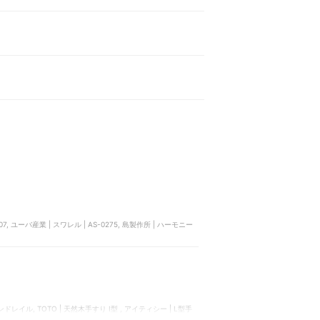
7, ユーバ産業 | スワレル | AS-0275, 島製作所 | ハーモニー
すり I型 , アイティシー | L型手