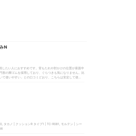
みN
を重視したい人におすすめです。背もたれや肘かけの位置が座面中
円形の脚ゴムを採用しており、ぐらつきも気になりません。比
いて使いやすい」との口コミどおり、こちらは安定して使える
どおり、座面や背もたれはクッション性があります。実際に座
背もたれが小さく体重を預けるには頼りなく感じますが、骨盤
少し冷たいものの、問題なく使用できるレベルでした。2ステ
開き肘かけを下ろすだけで使用できます。ただし、1人で扱う
が、こちらは4.2kgもありました。肘かけの上げ下ろしも、高
いところです。陰部は立ち上がらないと洗えませんが、肘かけ
た一部商品のように大きな背もたれが背中を隠してしまうこと
んがついた状態だと滑ります。滑りにくい素材は使われていま
防カビ加工済みであるうえ、高さ調節のスプリングにはさびに
座面の水切りも簡単ですよ。安定性と使い勝手のよさを兼ね備
検討してみてくださいね。＜おすすめの人＞安定性を重視した
66
しい人＜おすすめできない人＞背もたれに体重を預けてリラッ