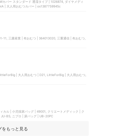
ョン | Wカバー スタンダード 透湿タイプ | 1026874, ダイヤメディ
NNA | 大人用おむつカバー | os1387759945c
1-11, 三露産業 | 布おむつ | 364013020, 三重通信 | 布おむつ,
leForBig | 大人用おむつ | D21, LittleForBig | 大人用おむつ,
ィカル | 小児採尿バッグ | 49001, クリエートメディック | ク
-BS, ニプロ | 尿バッグ | UB-20PC
グをもっと見る