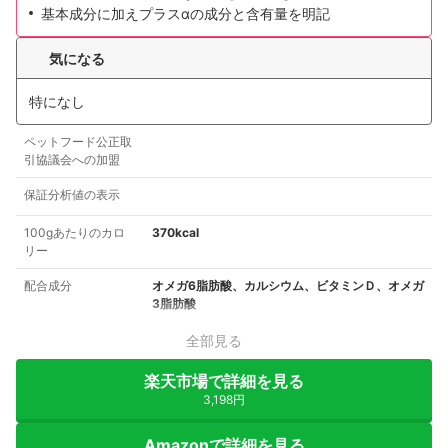
基本成分に加えプラスαの成分と含有量を明記
気になる
特になし
ペットフード公正取
引協議会への加盟
保証分析値の表示
100gあたりのカロ
370kcal
リー
配合成分
オメガ6脂肪酸、カルシウム、ビタミンＤ、オメガ
3脂肪酸
全部見る
楽天市場で詳細を見る
3,198円
Amazonで詳細を見る