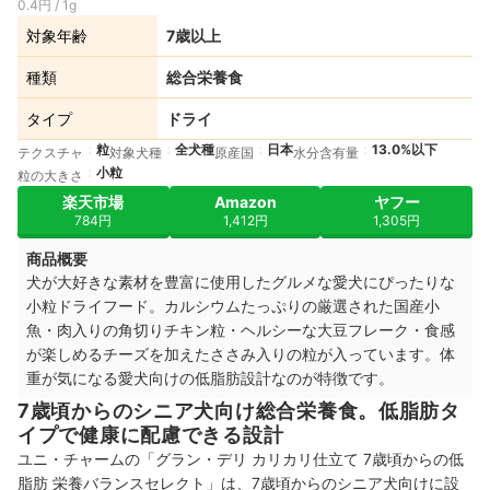
0.4円 / 1g
対象年齢
7歳以上
種類
総合栄養食
タイプ
ドライ
粒
全犬種
日本
13.0%以下
テクスチャ
対象犬種
原産国
水分含有量
小粒
粒の大きさ
楽天市場
Amazon
ヤフー
784円
1,412円
1,305円
商品概要
犬が大好きな素材を豊富に使用したグルメな愛犬にぴったりな
小粒ドライフード。カルシウムたっぷりの厳選された国産小
魚・肉入りの角切りチキン粒・ヘルシーな大豆フレーク・食感
が楽しめるチーズを加えたささみ入りの粒が入っています。体
重が気になる愛犬向けの低脂肪設計なのが特徴です。
7歳頃からのシニア犬向け総合栄養食。低脂肪タ
イプで健康に配慮できる設計
ユニ・チャームの「グラン・デリ カリカリ仕立て 7歳頃からの低
脂肪 栄養バランスセレクト」は、7歳頃からのシニア犬向けに設