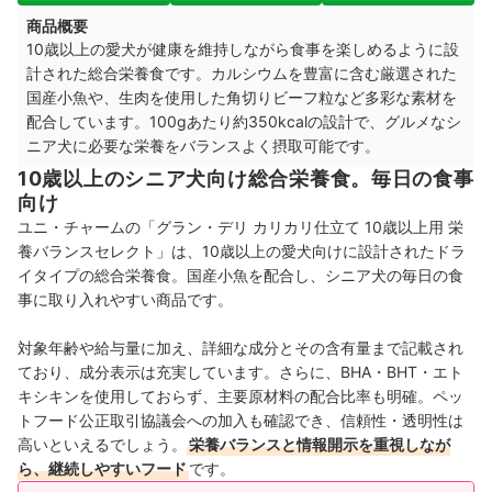
商品概要
10歳以上の愛犬が健康を維持しながら食事を楽しめるように設
計された総合栄養食です。カルシウムを豊富に含む厳選された
国産小魚や、生肉を使用した角切りビーフ粒など多彩な素材を
配合しています。100gあたり約350kcalの設計で、グルメなシ
ニア犬に必要な栄養をバランスよく摂取可能です。
10歳以上のシニア犬向け総合栄養食。毎日の食事
向け
ユニ・チャームの「グラン・デリ カリカリ仕立て 10歳以上用 栄
養バランスセレクト」は、10歳以上の愛犬向けに設計されたドラ
イタイプの総合栄養食。国産小魚を配合し、シニア犬の毎日の食
事に取り入れやすい商品です。
対象年齢や給与量に加え、詳細な成分とその含有量まで記載され
ており、成分表示は充実しています。さらに、BHA・BHT・エト
キシキンを使用しておらず、主要原材料の配合比率も明確。ペッ
トフード公正取引協議会への加入も確認でき、信頼性・透明性は
高いといえるでしょう。
栄養バランスと情報開示を重視しなが
ら、継続しやすいフード
です。