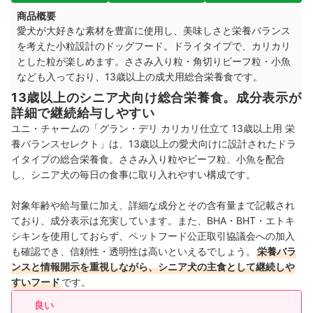
商品概要
愛犬が大好きな素材を豊富に使用し、美味しさと栄養バランス
を考えた小粒設計のドッグフード。ドライタイプで、カリカリ
とした粒が楽しめます。ささみ入り粒・角切りビーフ粒・小魚
なども入っており、13歳以上の成犬用総合栄養食です。
13歳以上のシニア犬向け総合栄養食。成分表示が
詳細で継続給与しやすい
ユニ・チャームの「グラン・デリ カリカリ仕立て 13歳以上用 栄
養バランスセレクト」は、13歳以上の愛犬向けに設計されたドラ
イタイプの総合栄養食。ささみ入り粒やビーフ粒、小魚を配合
し、シニア犬の毎日の食事に取り入れやすい構成です。
対象年齢や給与量に加え、詳細な成分とその含有量まで記載され
ており、成分表示は充実しています。また、BHA・BHT・エトキ
シキンを使用しておらず、ペットフード公正取引協議会への加入
も確認でき、信頼性・透明性は高いといえるでしょう。
栄養バラ
ンスと情報開示を重視しながら、シニア犬の主食として継続しや
すいフード
です。
良い