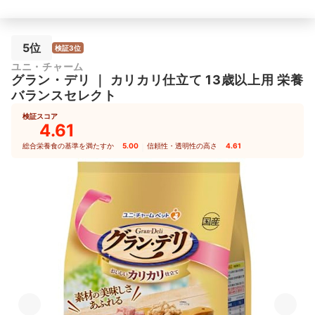
5位
検証3位
ユニ・チャーム
グラン・デリ
｜
カリカリ仕立て 13歳以上用 栄養
バランスセレクト
検証スコア
4.61
総合栄養食の基準を満たすか
5.00
｜
信頼性・透明性の高さ
4.61