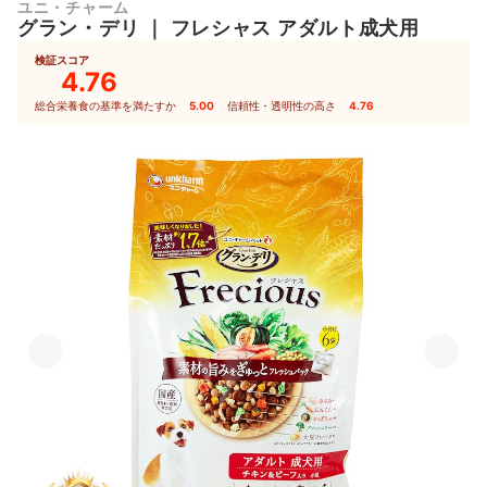
ユニ・チャーム
グラン・デリ
｜
フレシャス アダルト成犬用
検証スコア
4.76
総合栄養食の基準を満たすか
5.00
｜
信頼性・透明性の高さ
4.76