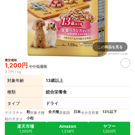
この商品を見る
出典：
amazon.co.jp
最安価格
1,200円
やや低価格
0.7円 / 1g
対象年齢
13歳以上
種類
総合栄養食
タイプ
ドライ
粒
全犬種
日本
13%以下
テクスチャ
対象犬種
原産国
水分含有量
小粒
粒の大きさ
楽天市場
Amazon
ヤフー
1,200円
1,318円
1,200円