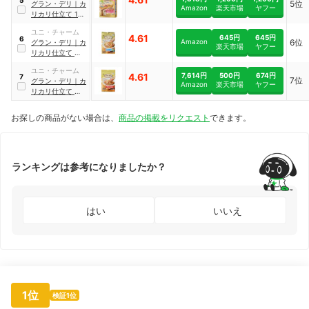
5位
グラン・デリ
｜
カ
Amazon
楽天市場
ヤフー
リカリ仕立て 13
歳以上用 栄養バラ
ユニ・チャーム
ンスセレクト
4.61
645円
645円
6
Amazon
6位
グラン・デリ
｜
カ
楽天市場
ヤフー
リカリ仕立て 低脂
肪 味わいビーフ入
ユニ・チャーム
りセレクト
7,614円
500円
674円
4.61
7
7位
グラン・デリ
｜
カ
Amazon
楽天市場
ヤフー
リカリ仕立て 成犬
用 味わいビーフ入
り セレクト
お探しの商品がない場合は、
商品の掲載をリクエスト
できます。
ランキングは参考になりましたか？
はい
いいえ
1位
検証1位