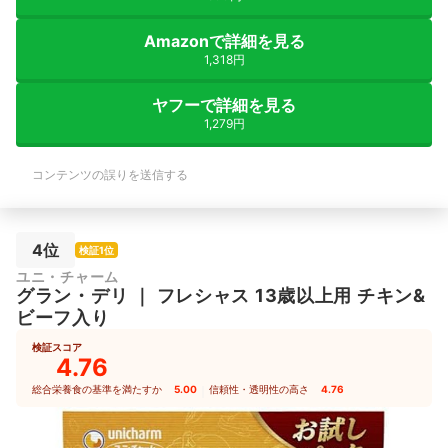
Amazonで詳細を見る
1,318円
ヤフーで詳細を見る
1,279円
コンテンツの誤りを送信する
4位
検証1位
ユニ・チャーム
グラン・デリ
｜
フレシャス 13歳以上用 チキン&
ビーフ入り
検証スコア
4.76
総合栄養食の基準を満たすか
5.00
｜
信頼性・透明性の高さ
4.76