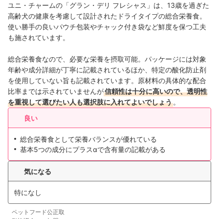
ユニ・チャームの「グラン・デリ フレシャス」は、13歳を過ぎた
高齢犬の健康を考慮して設計されたドライタイプの
総合栄養食
。
使い勝手の良いパウチ包装やチャック付き袋など鮮度を保つ工夫
も施されています。
総合栄養食なので、必要な栄養を摂取可能。パッケージには対象
年齢や成分詳細が丁寧に記載されているほか、特定の酸化防止剤
を使用していない旨も記載されています。原材料の具体的な配合
比率までは示されていませんが
信頼性は十分に高いので、透明性
を重視して選びたい人も選択肢に入れてよいでしょう
。
良い
総合栄養食として栄養バランスが優れている
基本5つの成分にプラスαで含有量の記載がある
気になる
特になし
ペットフード公正取