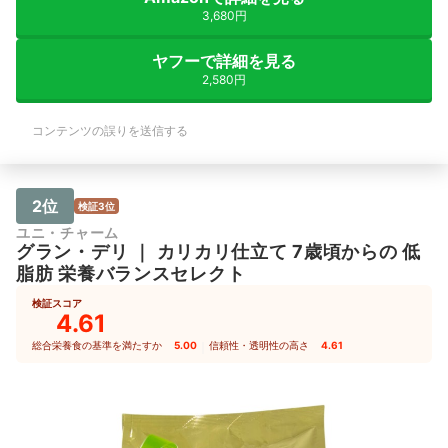
3,680円
ヤフーで詳細を見る
2,580円
コンテンツの誤りを送信する
2位
検証3位
ユニ・チャーム
グラン・デリ
｜
カリカリ仕立て 7歳頃からの 低
脂肪 栄養バランスセレクト
検証スコア
4.61
総合栄養食の基準を満たすか
5.00
｜
信頼性・透明性の高さ
4.61