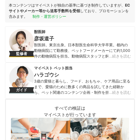
本コンテンツはマイベストが独自の基準に基づき制作していますが、
EC
サイトやメーカー等から送客手数料を受領
しており、プロモーションを
含みます。
制作・運営ポリシー
獣医師
彦坂道子
獣医師。東京出身。日本獣医生命科学大学卒業。都内の
動物病院にて勤務後、ペットフードメーカーにて約1,000
監修者
件の動物病院を担当。動物病院スタッフと飼い主による
…続きを読む
チーム医療を提唱。vetコンサルタント。動物専門学校非
常勤講師。
マイベスト ペット担当
彦坂道子のプロフィール
ハラゴウシ
3歳の愛猫と暮らし、フード、おもちゃ、ケア用品に至る
まで、愛猫のために数多くの商品を試してきた経験か
ガイド
ら、ペット関連のコンテンツ企画・制作を担当。「言葉
…続きを読む
を話せないペットの目線に立つ」をモットーに、コンテ
ンツの企画・制作を日々行っている。
すべての検証は
ハラゴウシのプロフィール
マイベストが行っています