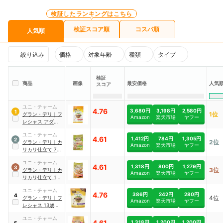
検証したランキングはこちら
検証スコア順
コスパ順
人気順
絞り込み
価格
対象年齢
種類
タイプ
検証
人気
商品
画像
最安価格
スコア
ユニ・チャーム
4.76
3,680円
3,198円
2,580円
1
1位
グラン・デリ
｜
フ
Amazon
楽天市場
ヤフー
レシャス アダルト
成犬用
ユニ・チャーム
4.61
1,412円
784円
1,305円
2
2位
グラン・デリ
｜
カ
Amazon
楽天市場
ヤフー
リカリ仕立て 7歳
頃からの 低脂肪
ユニ・チャーム
栄養バランスセレ
4.61
1,318円
800円
1,279円
3
3位
グラン・デリ
｜
カ
クト
Amazon
楽天市場
ヤフー
リカリ仕立て 10
歳以上用 栄養バラ
ユニ・チャーム
ンスセレクト
4.76
386円
242円
280円
4
4位
グラン・デリ
｜
フ
Amazon
楽天市場
ヤフー
レシャス 13歳以
上用 チキン&ビー
ユニ・チャーム
フ入り
4.61
1,318円
1,200円
1,200円
5