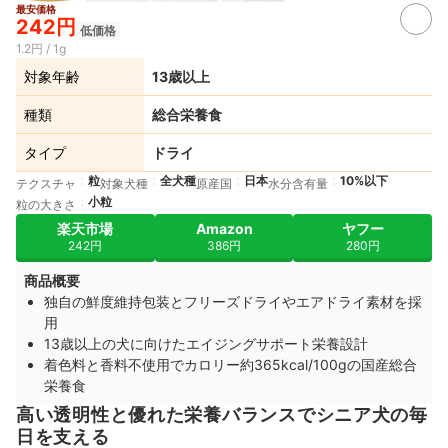
最安価格
242円
低価格
1.2円 / 1g
対象年齢
13歳以上
種類
総合栄養食
タイプ
ドライ
粒
全犬種
日本
10%以下
テクスチャ
対象犬種
原産国
水分含有量
小粒
粒の大きさ
楽天市場
Amazon
ヤフー
242円
386円
280円
商品概要
独自の鮮度維持包装とフリーズドライやエアドライ素材を採
用
13歳以上の犬に向けたエイジングサポート栄養設計
着色料と香料不使用でカロリー約365kcal/100gの国産総合
栄養食
高い透明性と優れた栄養バランスでシニア犬の毎
日を支える