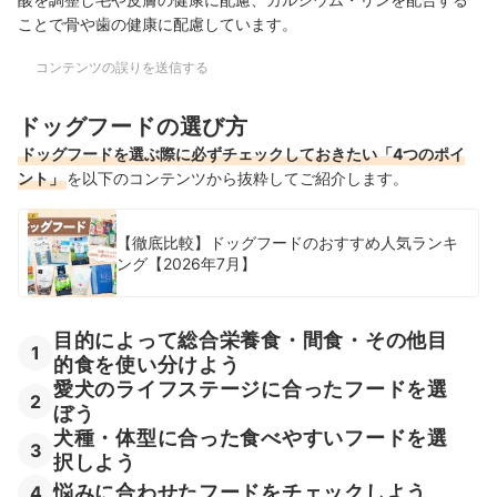
立て 13歳以上用 栄養バランスセレクト」は、13歳以上の愛
ことで骨や歯の健康に配慮しています。
犬向けに設計されたドライタイプの総合栄養食。ささみ入り
粒やビーフ粒、小魚を配合し、シニア犬の毎日の食事に取り
コンテンツの誤りを送信する
入れやすい構成です。対象年齢や給与量に…
ユニ・チャーム｜グラン・デリ｜カリカリ仕立て 低脂肪 味
ドッグフードの選び方
わいビーフ入りセレクト
ドッグフードを選ぶ際に必ずチェックしておきたい「4つのポイ
低脂肪7.5%以下設計。BHA・BHT・エトキシキン不使用で栄
ント」
を以下のコンテンツから抜粋してご紹介します。
養バランス良好｜ユニ・チャームの「グラン・デリ カリカリ
仕立て 低脂肪 味わいビーフ入りセレクト」は、1歳以上の成
犬向けに設計された低脂肪タイプの総合栄養食。健康に配慮
【徹底比較】ドッグフードのおすすめ人気ランキ
しながら、毎日の主食として取り入れやすい商品です。対象
ング【2026年7月】
年齢や給与量に加え、詳細な成分とその含有量…
目的によって総合栄養食・間食・その他目
1
的食を使い分けよう
愛犬のライフステージに合ったフードを選
2
ぼう
犬種・体型に合った食べやすいフードを選
3
択しよう
悩みに合わせたフードをチェックしよう
4