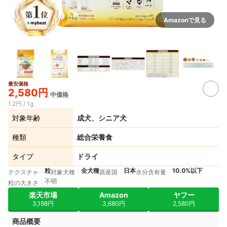
Amazonで見る
最安価格
2+
2,580円
中価格
1.2円 / 1g
対象年齢
成犬、シニア犬
種類
総合栄養食
タイプ
ドライ
粒
全犬種
日本
10.0%以下
テクスチャ
対象犬種
原産国
水分含有量
不明
粒の大きさ
楽天市場
Amazon
ヤフー
3,198円
3,680円
2,580円
商品概要