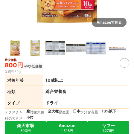
Amazonで見る
最安価格
2+
800円
やや低価格
0.5円 / 1g
対象年齢
10歳以上
種類
総合栄養食
タイプ
ドライ
粒
全犬種
日本
13%以下
テクスチャ
対象犬種
原産国
水分含有量
小粒
粒の大きさ
楽天市場
Amazon
ヤフー
800円
1,318円
1,279円