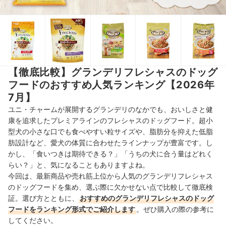
【徹底比較】グランデリフレシャスのドッグ
フードのおすすめ人気ランキング【2026年
7月】
ユニ・チャームが展開するグランデリのなかでも、おいしさと健
康を追求したプレミアラインのフレシャスのドッグフード。超小
型犬の小さな口でも食べやすい粒サイズや、脂肪分を抑えた低脂
肪設計など、愛犬の体質に合わせたラインナップが豊富です。し
かし、「食いつきは期待できる？」「うちの犬に合う量はどれく
らい？」と、気になることもありますよね。
今回は、最新商品や売れ筋上位から人気のグランデリフレシャス
のドッグフードを集め、選ぶ際に欠かせない点で比較して徹底検
証。選び方とともに、
おすすめのグランデリフレシャスのドッグ
フードをランキング形式でご紹介します
。ぜひ購入の際の参考に
してください。