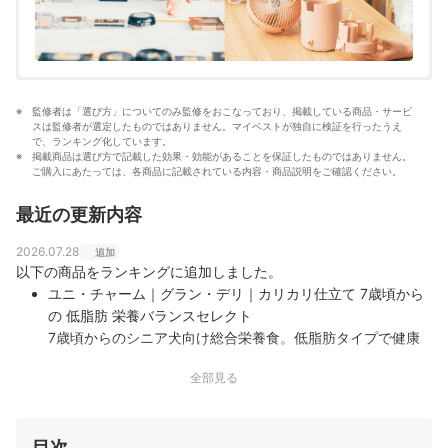
監修者は「選び方」についてのみ監修をおこなっており、掲載している商品・サービ
スは監修者が選定したものではありません。マイベストが独自に検証を行ったうえ
で、ランキング化しています。
掲載商品は選び方で記載した効果・効能があることを保証したものではありません。
ご購入にあたっては、各商品に記載されている内容・商品説明をご確認ください。
最近の更新内容
2026.07.28
追加
以下の商品をランキングに追加しました。
ユニ・チャーム｜グラン・デリ｜カリカリ仕立て 7歳頃から
の 低脂肪 栄養バランスセレクト
7歳頃からのシニア犬向け総合栄養食。低脂肪タイプで健康
に配慮できる設計｜ユニ・チャームの「グラン・デリ カリカ
全部見る
リ仕立て 7歳頃からの低脂肪 栄養バランスセレクト」は、7
歳頃からのシニア犬向けに設計された低脂肪タイプの総合栄
養食。低脂肪タイプで、シニア犬の主食として毎日取り入れ
目次
やすい商品です。対象年齢や給与量に加え、詳細…