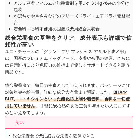
アルミ蒸着フィルムと脱酸素剤を用いた334g×6袋の小分け
包装
かぼちゃやささみなどのフリーズドライ・エアドライ素材配
合
着色料・香料不使用の国産成犬用総合栄養食
総合栄養食の基準をクリア。成分表示も詳細で信
頼性が高い
ユニ・チャームの「グラン・デリ フレシャス アダルト成犬用」
は、国産のプレミアムドッグフード。皮膚や被毛の健康、さらに
は健康維持により免疫力の維持まで優しくサポートできると謳う
商品です。
総合栄養食で、毎日の主食として与えられます。パッケージには
対象年齢や給与量、詳細な成分含有量まで明記。また、
BHAや
BHT、エトキシキンといった酸化防止剤や着色料、香料を一切使
用していません
。手軽に安心感のある主食を与えたい人におすす
めといえるでしょう。
良い
総合栄養食で犬に必要な栄養を確保できる