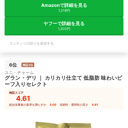
Amazonで詳細を見る
1,318円
ヤフーで詳細を見る
1,200円
コンテンツの誤りを送信する
6位
検証3位
ユニ・チャーム
グラン・デリ
｜
カリカリ仕立て 低脂肪 味わいビ
ーフ入りセレクト
検証スコア
4.61
総合栄養食の基準を満たすか
5.00
｜
信頼性・透明性の高さ
4.61