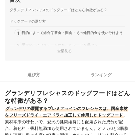
ユニ・チャーム｜グラン・デリ｜カリカリ仕立て 成犬用 味
グランデリフレシャスのドッグフードはどんな特徴がある？
わいビーフ入り セレクト
成犬用の総合栄養食。小粒で食べやすい設計｜ユニ・チャー
ドッグフードの選び方
ムの「グラン・デリ カリカリ仕立て 成犬用 味わいビーフ入
1
り セレクト」は、成犬向けに設計されたドライタイプの総合
目的によって総合栄養食・間食・その他目的食を使い分けよう
栄養食。小粒で食べやすく、主食として取り入れやすい点が
2
愛犬のライフステージに合ったフードを選ぼう
特徴です。対象年齢や給与量、詳細な成分とその含有量まで
全部見る
記載されており…
3
犬種・体型に合った食べやすいフードを選択しよう
ユニ・チャーム｜グラン・デリ｜カリカリ仕立て 10歳以上用
栄養バランスセレクト
4
悩みに合わせたフードをチェックしよう
10歳以上のシニア犬向け総合栄養食。毎日の食事向け｜ユ
選び方
ランキング
ニ・チャームの「グラン・デリ カリカリ仕立て 10歳以上用
グランデリフレシャスのドッグフード全7商品おすすめ人気ランキング
栄養バランスセレクト」は、10歳以上の愛犬向けに設計され
グランデリフレシャスのドッグフードはどん
たドライタイプの総合栄養食。国産小魚を配合し、シニア犬
売れ筋の人気グランデリフレシャスのドッグフード全7商品を徹底比
の毎日の食事に取り入れやすい商品です。対象年齢や給与量
な特徴がある？
較！
に加え、詳細な成分とそ…
グランデリの展開するプレミアラインのフレシャスは、国産素材
グランデリフレシャスのドッグフードの売れ筋ランキングもチェック！
ユニ・チャーム｜グラン・デリ｜カリカリ仕立て 13歳以上用
をフリーズドライ・エアドライ加工して使用したドッグフード
。
栄養バランスセレクト
素材本来の味わいで、愛犬の健康維持にも配慮された成分が配
13歳以上のシニア犬向け総合栄養食。成分表示が詳細で継続
合。着色料・香料無添加も使用されていません。オメガ6と3脂肪
給与しやすい｜ユニ・チャームの「グラン・デリ カリカリ仕
酸を調整し毛や皮膚の健康に配慮、カルシウム・リンを配合する