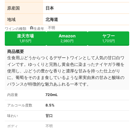
原産国
日本
地域
北海道
白
不明
ワインの種類
生産年
楽天市場
Amazon
ヤフー
1,815円
2,980円
1,705円
商品概要
生食用ぶどうからつくるデザートワインとして人気の甘口白ワ
インです。ゆっくりと完熟し黄金色に染まったナイヤガラ種を
使用し、ぶどうの豊かな香りと濃厚な甘みを持った仕上がり
に。葡萄をそのまま食しているような果実由来の甘みと酸味の
バランスが特徴的な魅力あふれる一本です。
内容量
720mL
アルコール度数
8.5%
味わい
甘口
ボディ
不明