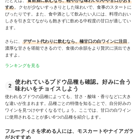
たとえば、
食前酒に飲むなら、軽やかな味わいのやや甘口がおす
すめ
。クセが少ないすっきりとした味わいで、食事のスタートに
ぴったりです。また、食中酒として飲みたい人には、料理のおい
しさを引き立てながらも飽きずに飲める中程度の甘口が適してい
ます。
さらに、
デザート代わりに飲むなら、極甘口の白ワインに注目
。
濃厚な甘さを堪能できるので、食後の余韻をより贅沢に演出でき
ますよ。
ランキングを見る
使われているブドウ品種も確認。好みに合う
2
味わいをチョイスしよう
使われるブドウの品種によっても、甘さ・酸味・香りなどに大き
な違いが生まれます。品種ごとの特徴を知ることで、自分好みの
ワインを見つけやすくなるでしょう。ここでは、甘口の白ワイン
に使用されることが多い6つの品種を紹介します。
フルーティさを求める人には、モスカートやナイアガラ
がおすすめ