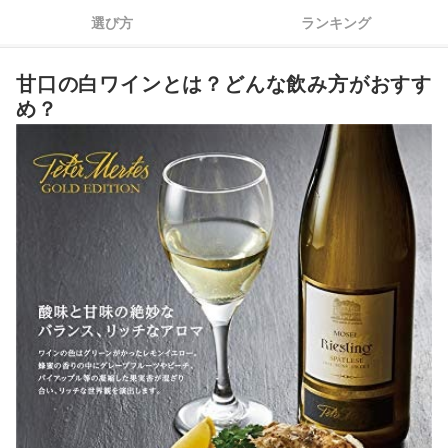
甘口の白ワイン全64商品おすすめ人気ランキング
選び方
ランキング
甘口が好みなら、スパークリングワインもチェックしよう
甘口の白ワインとは？どんな飲み方がおすす
甘口の白ワインの売れ筋ランキングもチェック！
め？