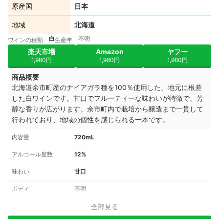
原産国
日本
地域
北海道
白
不明
ワインの種類
生産年
楽天市場
Amazon
ヤフー
1,980円
1,980円
1,980円
商品概要
北海道余市町産のナイアガラ種を100％使用した、地元に根差
した白ワインです。甘口でフルーティーな味わいが特徴で、芳
醇な香りが広がります。余市町内で栽培から醸造まで一貫して
行われており、地域の個性を感じられる一本です。
内容量
720mL
アルコール度数
12%
味わい
甘口
ボディ
不明
全部見る