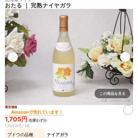
おたる
｜
完熟ナイヤガラ
この商品を見る
出典：
amazon.co.jp
最安価格
Amazonで売れています！
1,705円
在庫わずか
1,705.0円 / 1本
ブドウの品種
ナイアガラ