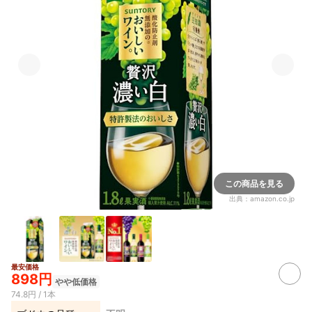
この商品を見る
出典：
amazon.co.jp
最安価格
898円
やや低価格
74.8円 / 1本