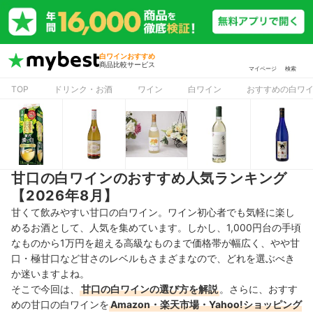
白ワインおすすめ
商品比較サービス
マイページ
検索
TOP
ドリンク・お酒
ワイン
白ワイン
おすすめの白ワ
甘口の白ワインのおすすめ人気ランキング
【2026年8月】
甘くて飲みやすい甘口の白ワイン。ワイン初心者でも気軽に楽し
めるお酒として、人気を集めています。しかし、1,000円台の手頃
なものから1万円を超える高級なものまで価格帯が幅広く、やや甘
口・極甘口など甘さのレベルもさまざまなので、どれを選ぶべき
か迷いますよね。
そこで今回は、
甘口の白ワインの選び方を解説
。さらに、おすす
めの甘口の白ワインを
Amazon・楽天市場・Yahoo!ショッピング