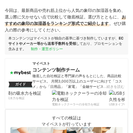
今回は、最新商品や売れ筋上位から人気の象印の加湿器を集め、
選ぶ際に欠かせない点で比較して徹底検証。選び方とともに、
お
すすめの象印の加湿器をランキング形式でご紹介します
。ぜひ購
入の際の参考にしてください。
本コンテンツはマイベストが独自の基準に基づき制作していますが、
EC
サイトやメーカー等から送客手数料を受領
しており、プロモーションを
含みます。
制作・運営ポリシー
マイベスト
コンテンツ制作チーム
徹底した自社検証と専門家の声をもとにした、商品比較
サービス。 月間3,000万以上のユーザーに向けて「コス
ガイド
メ」から「日用品」「家電」「金融サービス」まで、ベ
…続きを読む
ストな商品を選んでもらうために、毎日コンテンツを制
作中。
剤の吸水力を検証
コンテンツ制作チームのプロフィール
電動ネッククーラーの冷却力を検証
USBタイプCケー
すべての検証は
マイベストが行っています