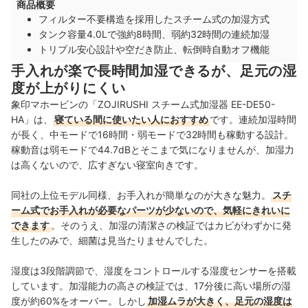
商品概要
フィルター不要構造を採用したスチーム式の加湿方式
タンク容量4.0Lで強約8時間、弱約32時間の連続加湿
トリプル安心設計や空だき防止、転倒時自動オフ機能
手入れが楽で長時間加湿できるが、足元の湿
度が上がりにくい
象印マホービンの「ZOJIRUSHI スチーム式加湿器 EE-DE50-
HA」は、
寝ている間に使いたい人におすすめ
です。連続加湿時間
が長く、中モードで16時間・弱モードで32時間も稼動する設計。
稼動音は弱モードで44.7dBとそこまで気になりませんが、加湿力
は高くないので、広すぎない寝室向きです。
同社の上位モデル同様、お手入れが簡単なのが大きな魅力。
スチ
ーム式でお手入れが必要なパーツが少ないので、気軽にきれいに
できます
。そのうえ、加湿の清潔さの検証ではカビがわずかに発
生したのみで、細菌は見当たりませんでした。
湿度は3段階調節で、湿度をコントロールする湿度センサーを搭載
しています。加湿能力の高さの検証では、17分後に高い場所の湿
度が約60%をオーバー。しかし
加湿ムラが大きく、足元の湿度は