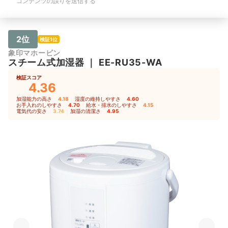
コンテンツの誤りを送信する
2位
検証1位
象印マホービン
スチーム式加湿器
｜
EE-RU35-WA
検証スコア
4.36
加湿能力の高さ
4.18
｜
湿度の維持しやすさ
4.60
｜
お手入れのしやすさ
4.70
｜
給水・排水のしやすさ
4.15
｜
電気代の安さ
3.74
｜
加湿の清潔さ
4.95