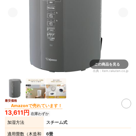
この商品を見る
出典：
item.rakuten.co.jp
最安価格
Amazonで売れています！
13,611円
在庫わずか
加湿方法
スチーム式
適用畳数（木造和
6畳