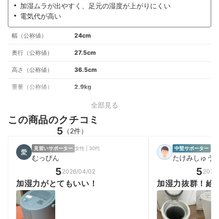
加湿ムラが出やすく、足元の湿度が上がりにくい
電気代が高い
幅（公称値）
24cm
奥行（公称値）
27.5cm
高さ（公称値）
36.5cm
重量（公称値）
2.9kg
全部見る
この商品のクチコミ
5
（2件）
見習いサポーター
女性 | 30代
中堅サポーター
男
むっぴん
たけみしゅう
5
5
2026/04/02
2026
加湿力がとてもいい！
加湿力抜群！給