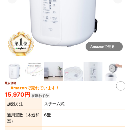
Amazonで見る
最安価格
3+
Amazonで売れています！
15,970円
在庫わずか
加湿方法
スチーム式
適用畳数（木造和
6畳
室）