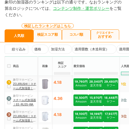
象印の加湿器のランキングは以下の通りです。なおランキングの
算出ロジックについては、
コンテンツ制作・運営ポリシー
をご覧
ください。
検証したランキングはこちら
クリエイター
検証スコア順
コスパ順
人気順
おすすめ
絞り込み
価格
加湿方法
適用畳数（木造和室）
適用
検証
商品
画像
最安価格
人気
スコア
象印マホービン
4.18
19,760円
28,040円
29,480円
1
1位
ZOJIRUSHI
｜
スチ
Amazon
楽天市場
ヤフー
ーム式加湿器
｜
EE-DE50-HA
象印マホービン
4.36
18,500円
15,970円
18,448円
2
2位
スチーム式加湿器
Amazon
楽天市場
ヤフー
｜
EE-RU35-WA
象印マホービン
4.18
18,100円
16,199円
17,937円
3
3位
ZOJIRUSHI
｜
スチ
Amazon
楽天市場
ヤフー
ーム式加湿器
｜
EE-RU50-WA
象印マホービン