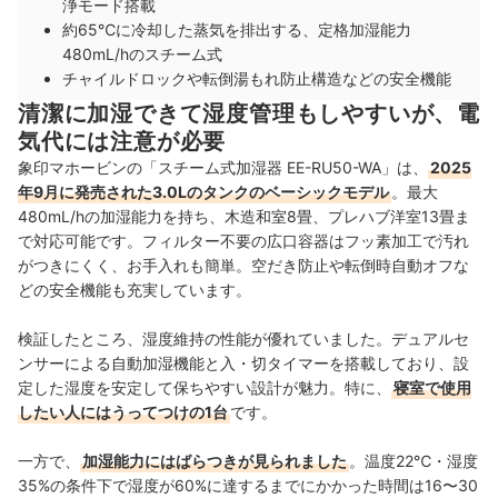
浄モード搭載
約65℃に冷却した蒸気を排出する、定格加湿能力
480mL/hのスチーム式
チャイルドロックや転倒湯もれ防止構造などの安全機能
清潔に加湿できて湿度管理もしやすいが、電
気代には注意が必要
象印マホービンの「スチーム式加湿器 EE-RU50-WA」は、
2025
年9月に発売された3.0Lのタンクのベーシックモデル
。最大
480mL/hの加湿能力を持ち、木造和室8畳、プレハブ洋室13畳ま
で対応可能です。フィルター不要の広口容器はフッ素加工で汚れ
がつきにくく、お手入れも簡単。空だき防止や転倒時自動オフな
どの安全機能も充実しています。
検証したところ、湿度維持の性能が優れていました。デュアルセ
ンサーによる自動加湿機能と入・切タイマーを搭載しており、設
定した湿度を安定して保ちやすい設計が魅力。特に、
寝室で使用
したい人にはうってつけの1台
です。
一方で、
加湿能力にはばらつきが見られました
。温度22℃・湿度
35%の条件下で湿度が60%に達するまでにかかった時間は16〜30