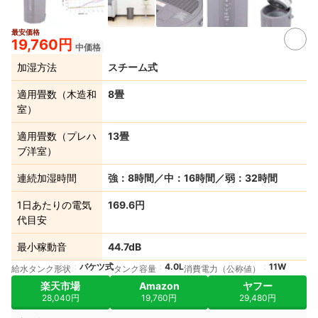
最安価格
3+
19,760円
中価格
加湿方法
スチーム式
適用畳数（木造和
8畳
室）
適用畳数（プレハ
13畳
ブ洋室）
連続加湿時間
強：8時間／中：16時間／弱：32時間
1日あたりの電気
169.6円
代目安
最小稼動音
44.7dB
バケツ式
4.0L
11W
給水タンク形状
タンク容量
消費電力（公称値）
楽天市場
Amazon
ヤフー
28,040円
19,760円
29,480円