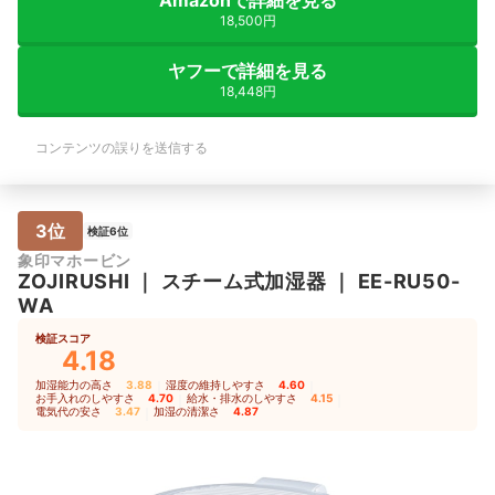
18,500円
ヤフーで詳細を見る
18,448円
コンテンツの誤りを送信する
3位
検証6位
象印マホービン
ZOJIRUSHI
｜
スチーム式加湿器
｜
EE-RU50-
WA
検証スコア
4.18
加湿能力の高さ
3.88
｜
湿度の維持しやすさ
4.60
｜
お手入れのしやすさ
4.70
｜
給水・排水のしやすさ
4.15
｜
電気代の安さ
3.47
｜
加湿の清潔さ
4.87