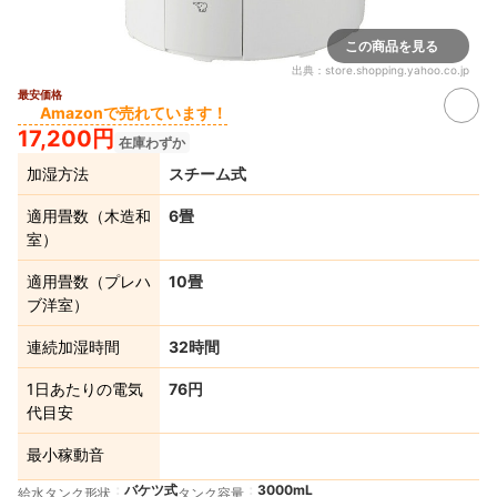
この商品を見る
出典：
store.shopping.yahoo.co.jp
最安価格
Amazonで売れています！
17,200円
在庫わずか
加湿方法
スチーム式
適用畳数（木造和
6畳
室）
適用畳数（プレハ
10畳
ブ洋室）
連続加湿時間
32時間
1日あたりの電気
76円
代目安
最小稼動音
バケツ式
3000mL
給水タンク形状
タンク容量