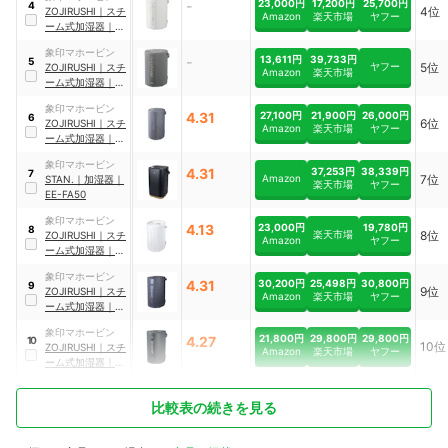
-
23,000円
17,200円
25,700円
4
4位
ZOJIRUSHI
｜
スチ
Amazon
楽天市場
ヤフー
ーム式加湿器
｜
EE-DF35-WA
象印マホービン
-
13,611円
39,733円
5
ヤフー
5位
ZOJIRUSHI
｜
スチ
Amazon
楽天市場
ーム式加湿器
｜
EE-DC35
象印マホービン
4.31
27,100円
21,900円
26,000円
6
6位
ZOJIRUSHI
｜
スチ
Amazon
楽天市場
ヤフー
ーム式加湿器
｜
EE-DF50
象印マホービン
4.31
37,253円
38,339円
7
Amazon
7位
STAN.
｜
加湿器
｜
楽天市場
ヤフー
EE-FA50
象印マホービン
4.13
23,000円
19,780円
8
楽天市場
8位
ZOJIRUSHI
｜
スチ
Amazon
ヤフー
ーム式加湿器
｜
EE-DF35-WA
象印マホービン
4.31
30,200円
25,498円
30,800円
9
9位
ZOJIRUSHI
｜
スチ
Amazon
楽天市場
ヤフー
ーム式加湿器
｜
EE-TB60
象印マホービン
21,800円
29,800円
29,800円
4.27
10
10位
ZOJIRUSHI
｜
スチ
Amazon
楽天市場
ヤフー
ーム式加湿器
｜
EE-TA60-BM
比較表の続きを見る