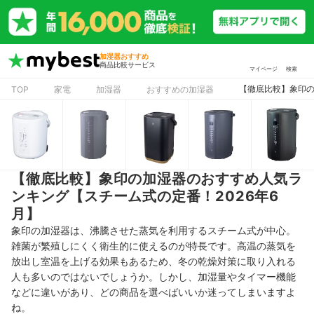
加湿器おすすめ
商品比較サービス
マイページ
検索
【徹底比較】象印の
TOP
家電
加湿器
おすすめの加湿器
【徹底比較】象印の加湿器のおすすめ人気ラ
ンキング【スチーム式の定番！2026年6
月】
象印の加湿器は、沸騰させた蒸気を利用するスチーム式が中心。
雑菌が繁殖しにくく衛生的に使えるのが特長です。高温の蒸気を
放出し室温を上げる効果もあるため、冬の乾燥対策に取り入れる
人も多いのではないでしょうか。しかし、加湿量やタイマー機能
などに違いがあり、どの商品を選べばいいか迷ってしまいますよ
ね。