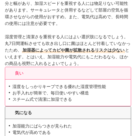
分と幅があり、加湿スピードを重視する人には物足りない可能性
があります。サーキュレータと併用するなどして部屋の空気を循
環させながらの使用がおすすめ。また、電気代は高めで、長時間
の使用には注意が必要です。
湿度管理と清潔さを重視する人にはよい選択肢になるでしょう。
丸7日間運転させても吹き出し口に菌はほとんど付着していなかっ
たため、
加湿器によってカビや菌が拡散されるリスクは少ない
と
いえます。とはいえ、加湿能力や電気代にもこだわるなら、ほか
の商品も視野に入れるとよいでしょう。
良い
湿度をしっかりキープできる優れた湿度管理性能
お手入れが簡単で、毎日使いやすい構造
スチーム式で清潔に加湿できる
気になる
加湿能力にばらつきが見られた
電気代が高めである