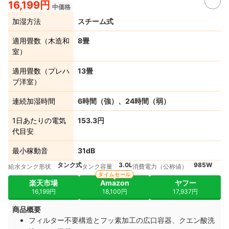
16,199円
中価格
加湿方法
スチーム式
適用畳数（木造和
8畳
室）
適用畳数（プレハ
13畳
ブ洋室）
連続加湿時間
6時間（強）、24時間（弱）
1日あたりの電気
153.3円
代目安
最小稼動音
31dB
タンク式
3.0L
985W
給水タンク形状
タンク容量
消費電力（公称値）
タイムセール
楽天市場
Amazon
ヤフー
16,199円
18,100円
17,937円
商品概要
フィルター不要構造とフッ素加工の広口容器、クエン酸洗