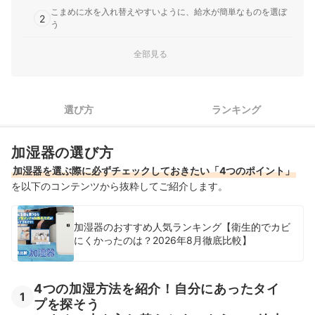
こまめに水を入れ替えやすいように、給水が簡単なものを選ぼ
2
う
加湿しすぎはNG。まずは置きたい部屋の広さに合ったものを選
全部見る
3
ぼう
4
寝室で使うなら、消灯・減灯機能やリモコンにも注目
選び方
ランキング
象印の加湿器全11商品おすすめ人気ランキング
売れ筋の人気象印の加湿器全8商品を徹底比較！
加湿器の選び方
加湿器を選ぶ際に必ずチェックしておきたい「4つのポイント」
象印の加湿器の売れ筋ランキングもチェック！
を以下のコンテンツから抜粋してご紹介します。
加湿器のおすすめ人気ランキング【衛生的でカビ
にくかったのは？2026年8月徹底比較】
4つの加湿方法を紹介！自分にあったタイ
1
プを探そう