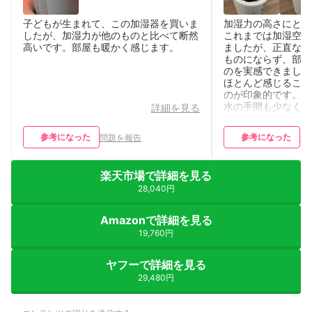
子どもが生まれて、この加湿器を買いま
加湿力の高さにとて
したが、加湿力が他のものと比べて断然
これまでは加湿空気
高いです。部屋も暖かく感じます。
ましたが、正直なと
ものにならず、部屋
のを実感できました
ほとんど感じること
のが印象的です。大
水の手間も少なく、
詳細を見る
い勝手が良いです。
ってスチーム式のた
参考になった
参考になった
問題を報告
問
く、清潔に保ちやす
トだと感じています
になりますが、それ
楽天市場で詳細を見る
感が魅力で、乾燥対
28,040円
すめできる加湿器で
Amazonで詳細を見る
19,760円
ヤフーで詳細を見る
29,480円