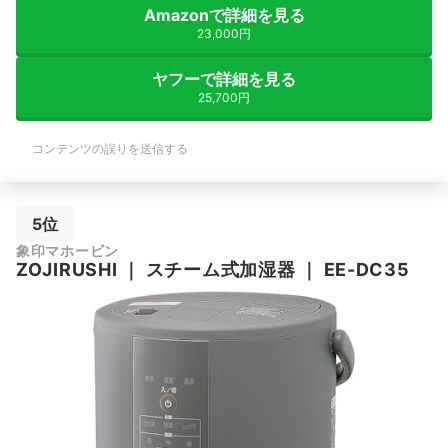
Amazonで詳細を見る
23,000円
ヤフーで詳細を見る
25,700円
コンテンツの誤りを送信する
5位
象印マホービン
ZOJIRUSHI
｜
スチーム式加湿器
｜
EE-DC35