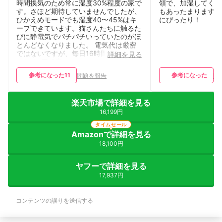
時間換気のため常に湿度30%程度の家で
領で、加湿してくれ
す。さほど期待していませんでしたが、
もあったまります。
ひかえめモードでも湿度40〜45%はキ
にぴったり！
ープできています。猫さんたちに触るた
びに静電気でパチパチいっていたのがほ
とんどなくなりました。 電気代は厳密
ではないですが、毎日16時間程度使用し
詳細を見る
て3000円程度かと。それで快適さと健
康を享受できるなら許容範囲かと思いま
参考になった
11
参考になった
問題を報告
問
す。 プラグが磁石になっていて付け外
しが楽なので、取手をもってキッチンに
もっていって大胆に水を注げるのがすご
楽天市場で詳細を見る
く楽です。超音波式加湿器のときは部分
的に外して入れていたので水垂れがすご
16,199円
くて…洗うのもすごく楽です。電気代が
タイムセール
気にならないならすごくおすすめです！
Amazonで詳細を見る
18,100円
ヤフーで詳細を見る
17,937円
コンテンツの誤りを送信する