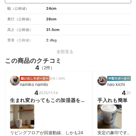
幅（公称値）
24cm
奥行（公称値）
26cm
高さ（公称値）
31.5cm
重量（公称値）
2.4kg
全部見る
この商品のクチコミ
4
（2件）
駆け出しサポーター
女性 | 40代
中堅サポーター
男性
namiko namilo
nao kichi
4
4
2025/11/14
2026
生まれ変わってもこの加湿器を選
手入れも簡単
ぶ
リビングフロアが回遊動線、しかも24
安定の象印です。 