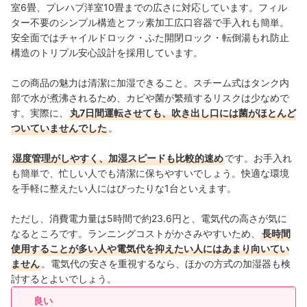
室6畳、プレハブ洋室10畳までの広さに対応しています。フィル
ター不要のシンプル構造とフッ素加工広口容器で手入れも簡単。
安全面ではチャイルドロック・ふた開閉ロック・転倒湯もれ防止
構造のトリプル安心設計を採用しています。
この商品の魅力は清潔に加湿できること。スチーム式はタンク内
部で水が煮沸されるため、カビや菌が繁殖するリスクは少なめで
す。実際に、
丸7日間運転させても、吹き出し口には菌がほとんど
ついていませんでした
。
湿度管理がしやすく、加湿スピードも比較的速め
です。お手入れ
も簡単で、忙しい人でも清潔に保ちやすいでしょう。快適な環境
を手軽に整えたい人にはぴったりな1台といえます。
ただし、消費電力量は5時間で約23.6円と、電気代の高さが気に
なるところです。ランニングコストがかさみやすいため、
長時間
使用することが多い人や電気代を抑えたい人にはあまり向いてい
ません
。電気代の安さを重視するなら、ほかの方式の加湿器も検
討するとよいでしょう。
良い