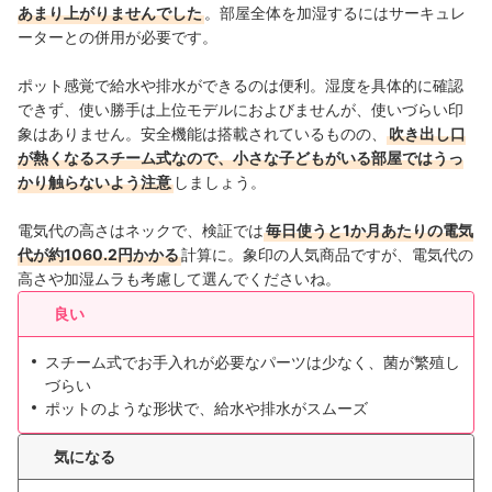
あまり上がりませんでした
。部屋全体を加湿するにはサーキュレ
ーターとの併用が必要です。
ポット感覚で給水や排水ができるのは便利。湿度を具体的に確認
できず、使い勝手は上位モデルにおよびませんが、使いづらい印
象はありません。安全機能は搭載されているものの、
吹き出し口
が熱くなるスチーム式なので、小さな子どもがいる部屋ではうっ
かり触らないよう注意
しましょう。
電気代の高さはネックで、検証では
毎日使うと1か月あたりの電気
代が約1060.2円かかる
計算に。象印の人気商品ですが、電気代の
高さや加湿ムラも考慮して選んでくださいね。
良い
スチーム式でお手入れが必要なパーツは少なく、菌が繁殖し
づらい
ポットのような形状で、給水や排水がスムーズ
気になる