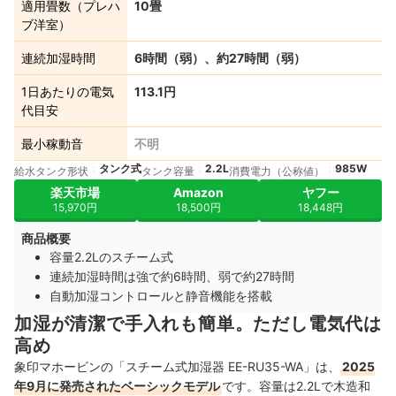
適用畳数（プレハ
10畳
ブ洋室）
連続加湿時間
6時間（弱）、約27時間（弱）
1日あたりの電気
113.1円
代目安
最小稼動音
不明
タンク式
2.2L
985W
給水タンク形状
タンク容量
消費電力（公称値）
楽天市場
Amazon
ヤフー
15,970円
18,500円
18,448円
商品概要
容量2.2Lのスチーム式
連続加湿時間は強で約6時間、弱で約27時間
自動加湿コントロールと静音機能を搭載
加湿が清潔で手入れも簡単。ただし電気代は
高め
象印マホービンの「スチーム式加湿器 EE-RU35-WA」は、
2025
年9月に発売されたベーシックモデル
です。容量は2.2Lで木造和