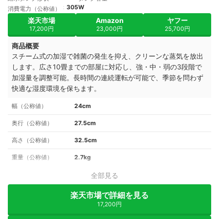
305W
消費電力（公称値）
楽天市場
Amazon
ヤフー
17,200円
23,000円
25,700円
商品概要
スチーム式の加湿で雑菌の発生を抑え、クリーンな蒸気を放出
します。広さ10畳までの部屋に対応し、強・中・弱の3段階で
加湿量を調整可能。長時間の連続運転が可能で、季節を問わず
快適な湿度環境を保ちます。
幅（公称値）
24cm
奥行（公称値）
27.5cm
高さ（公称値）
32.5cm
重量（公称値）
2.7kg
全部見る
楽天市場で詳細を見る
17,200円