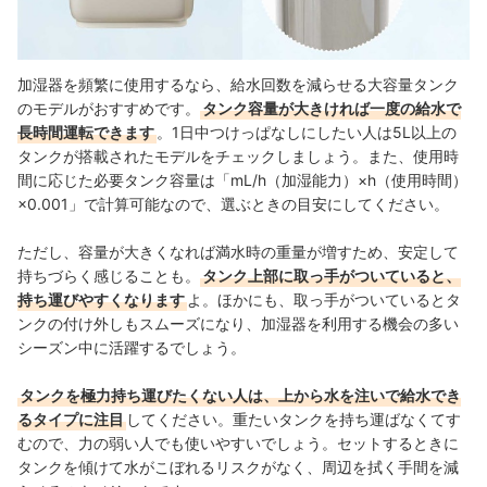
加湿器を頻繁に使用するなら、給水回数を減らせる大容量タンク
のモデルがおすすめです。
タンク容量が大きければ一度の給水で
長時間運転できます
。1日中つけっぱなしにしたい人は5L以上の
タンクが搭載されたモデルをチェックしましょう。また、使用時
間に応じた必要タンク容量は「mL/h（加湿能力）×h（使用時間）
×0.001」で計算可能なので、選ぶときの目安にしてください。
ただし、容量が大きくなれば満水時の重量が増すため、安定して
持ちづらく感じることも。
タンク上部に取っ手がついていると、
持ち運びやすくなります
よ。ほかにも、取っ手がついているとタ
ンクの付け外しもスムーズになり、加湿器を利用する機会の多い
シーズン中に活躍するでしょう。
タンクを極力持ち運びたくない人は、上から水を注いで給水でき
るタイプに注目
してください。重たいタンクを持ち運ばなくてす
むので、力の弱い人でも使いやすいでしょう。セットするときに
タンクを傾けて水がこぼれるリスクがなく、周辺を拭く手間を減