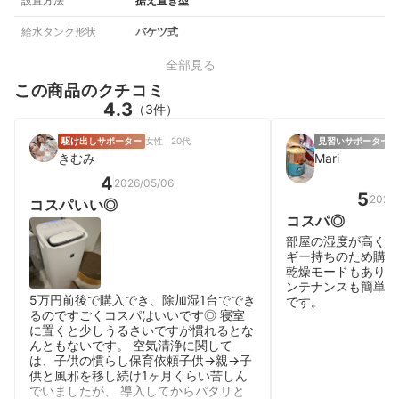
設置方法
据え置き型
給水タンク形状
バケツ式
全部見る
この商品のクチコミ
4.3
（3件）
駆け出しサポーター
女性 | 20代
見習いサポーター
女
きむみ
Mari
4
2026/05/06
5
2025/
コスパいい◎
コスパ◎
部屋の湿度が高く、
ギー持ちのため購入
乾燥モードもあり、
ンテナンスも簡単で
5万円前後で購入でき、除加湿1台ででき
です。
るのですごくコスパはいいです◎ 寝室
に置くと少しうるさいですが慣れるとな
んともないです。 空気清浄に関して
は、子供の慣らし保育依頼子供→親→子
供と風邪を移し続け1ヶ月くらい苦しん
でいましたが、 導入してからパタリと