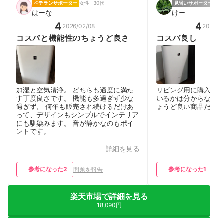
ベテランサポーター
女性 | 30代
見習いサポーター
男
はーな
けー
4
4
2026/02/08
2026
コスパと機能性のちょうど良さ
コスパ良し
加湿と空気清浄。 どちらも適度に満た
リビング用に購入。
す丁度良さです。 機能も多過ぎず少な
いるかは分からない
過ぎず。 何年も販売され続けるだけあ
ょうど良い商品だと
って、デザインもシンプルでインテリア
にも馴染みます。 音が静かなのもポイ
ントです。
詳細を見る
参考になった
2
参考になった
1
問題を報告
楽天市場で詳細を見る
18,090円