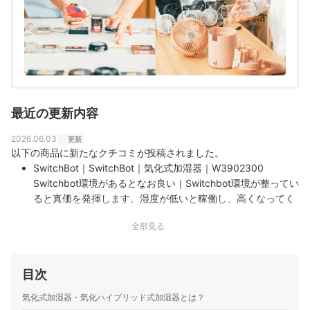
最近の更新内容
2026.06.03
更新
以下の商品に新たなクチコミが投稿されました。
SwitchBot｜SwitchBot｜気化式加湿器｜W3902300
Switchbot環境があるとなお良い｜Switchbot環境が整ってい
ると真価を発揮します。湿度が低いと稼働し、高くなってく
ると自動で止まる。アレクサがあると声でオンオフができて
全部見る
便利です。メンテナンスもたいした苦労はありません。
目次
気化式加湿器・気化ハイブリッド式加湿器とは？