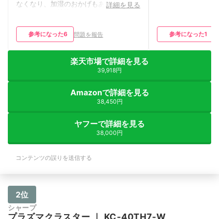
なくなり、加湿のおかげもあると思いま
詳細を見る
すがしっかり清浄してくれてると思いま
す。 タンクがボコボコしているので少
しお手入れが面倒です。 サボると角に
参考になった
6
参考になった
1
問題を報告
ピンクカビ生えます。 お手入れがもう
少ししやすいと★5です。
楽天市場で詳細を見る
39,918円
Amazonで詳細を見る
38,450円
ヤフーで詳細を見る
38,000円
コンテンツの誤りを送信する
2位
シャープ
プラズマクラスター
｜
KC-40TH7-W