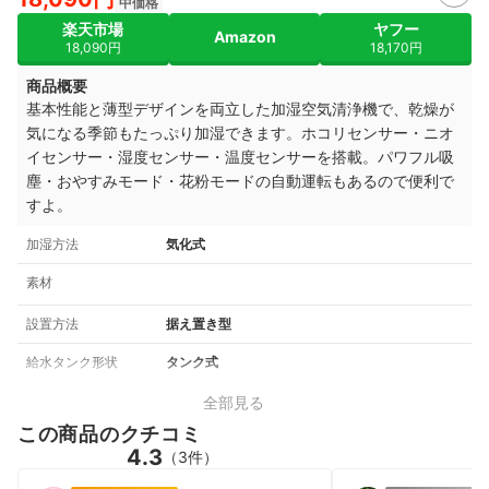
中価格
楽天市場
ヤフー
Amazon
18,090円
18,170円
商品概要
基本性能と薄型デザインを両立した加湿空気清浄機で、乾燥が
気になる季節もたっぷり加湿できます。
ホコリセンサー・ニオ
イセンサー・湿度センサー・温度センサーを搭載。パワフル吸
塵・おやすみモード・花粉モードの自動運転もあるので便利で
すよ。
加湿方法
気化式
素材
設置方法
据え置き型
給水タンク形状
タンク式
全部見る
この商品のクチコミ
4.3
（3件）