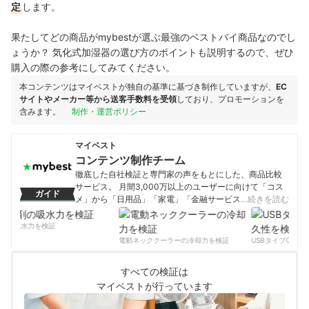
定
します。
果たしてどの商品がmybestが選ぶ最強のベストバイ商品なのでし
ょうか？ 気化式加湿器の選び方のポイントも説明するので、ぜひ
購入の際の参考にしてみてください。
本コンテンツはマイベストが独自の基準に基づき制作していますが、
EC
サイトやメーカー等から送客手数料を受領
しており、プロモーションを
含みます。
制作・運営ポリシー
マイベスト
コンテンツ制作チーム
徹底した自社検証と専門家の声をもとにした、商品比較
サービス。 月間3,000万以上のユーザーに向けて「コス
ガイド
メ」から「日用品」「家電」「金融サービス」まで、ベ
…続きを読む
ストな商品を選んでもらうために、毎日コンテンツを制
作中。
剤の吸水力を検証
コンテンツ制作チームのプロフィール
電動ネッククーラーの冷却力を検証
USBタイプCケーブ
すべての検証は
マイベストが行っています