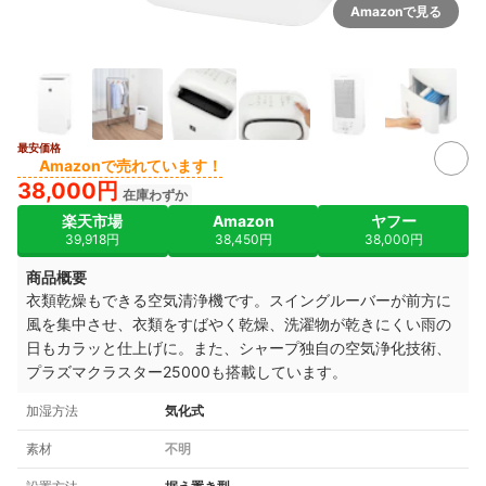
Amazonで見る
最安価格
3+
Amazonで売れています！
38,000円
在庫わずか
楽天市場
Amazon
ヤフー
39,918円
38,450円
38,000円
商品概要
衣類乾燥もできる空気清浄機です。スイングルーバーが前方に
風を集中させ、衣類をすばやく乾燥、洗濯物が乾きにくい雨の
日もカラッと仕上げに。また、シャープ独自の空気浄化技術、
プラズマクラスター25000も搭載しています。
加湿方法
気化式
素材
不明