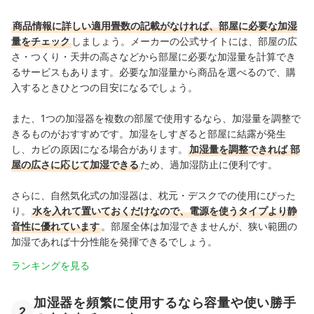
商品情報に詳しい適用畳数の記載がなければ、部屋に必要な加湿
量をチェック
しましょう。メーカーの公式サイトには、部屋の広
さ・つくり・天井の高さなどから
部屋に必要な加湿量を計算でき
るサービスも
あります。必要な加湿量から商品を選べるので、購
入するときひとつの目安になるでしょう。
また、1つの加湿器を複数の部屋で使用するなら、加湿量を調整で
きるものがおすすめです。加湿をしすぎると部屋に結露が発生
し、カビの原因になる場合があります。
加湿量を調整できれば
部
屋の広さに応じて加湿できる
ため、過加湿防止に便利です。
さらに、自然気化式の加湿器は、枕元・デスクでの使用にぴった
り。
水を入れて置いておくだけなので、電源を使うタイプより静
音性に優れています
。部屋全体は加湿できませんが、狭い範囲の
加湿であれば十分性能を発揮できるでしょう。
ランキングを見る
加湿器を頻繁に使用するなら容量や使い勝手
2