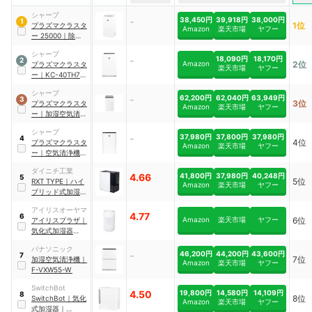
シャープ
-
38,450円
39,918円
38,000円
1
1位
プラズマクラスタ
Amazon
楽天市場
ヤフー
ー
25000
｜
除加湿
空気清浄機
｜
KI-
シャープ
RD50-W
-
18,090円
18,170円
2
Amazon
2位
プラズマクラスタ
楽天市場
ヤフー
ー
｜
KC-40TH7-
W
シャープ
-
62,200円
62,040円
63,949円
3
3位
プラズマクラスタ
Amazon
楽天市場
ヤフー
ー
｜
加湿空気清浄
機
｜
KI-TX75-W
シャープ
-
37,980円
37,800円
37,980円
4
4位
プラズマクラスタ
Amazon
楽天市場
ヤフー
ー
｜
空気清浄機
｜
KI-TX70
ダイニチ工業
4.66
41,800円
37,980円
40,248円
5
5位
RXT TYPE
｜
ハイ
Amazon
楽天市場
ヤフー
ブリッド式加湿器
｜
HD-LX1225
アイリスオーヤマ
4.77
6
Amazon
楽天市場
ヤフー
6位
アイリスプラザ
｜
気化式加湿器
enemist
｜
AHM-
パナソニック
MVU55A
-
46,200円
44,200円
43,600円
7
7位
加湿空気清浄機
｜
Amazon
楽天市場
ヤフー
F-VXW55-W
SwitchBot
4.50
19,800円
14,580円
14,109円
8
8位
SwitchBot
｜
気化
Amazon
楽天市場
ヤフー
式加湿器
｜