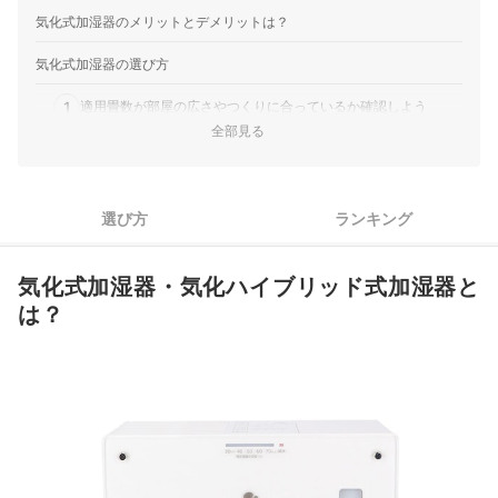
気化式加湿器のメリットとデメリットは？
気化式加湿器の選び方
1
適用畳数が部屋の広さやつくりに合っているか確認しよう
全部見る
2
加湿器を頻繁に使用するなら容量や使い勝手のよさをチェック
3
衛生的に使うためには手入れのしやすさを確認
選び方
ランキング
4
使い勝手をよくするさまざまな機能に注目しよう
気化式加湿器・気化ハイブリッド式加湿器と
気化式加湿器全47商品おすすめ人気ランキング
は？
売れ筋の人気気化式加湿器全17商品を徹底比較！
気化式加湿器の掃除方法は？
気化式加湿器は自作できる？
加湿器に使える便利なアイテムをチェック