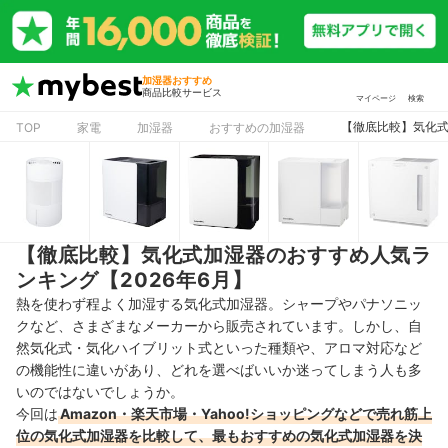
加湿器おすすめ
商品比較サービス
マイページ
検索
【徹底比較】気化式
TOP
家電
加湿器
おすすめの加湿器
【徹底比較】気化式加湿器のおすすめ人気ラ
ンキング【2026年6月】
熱を使わず程よく加湿する気化式加湿器。シャープやパナソニッ
クなど、さまざまなメーカーから販売されています。しかし、自
然気化式・気化ハイブリット式といった種類や、アロマ対応など
の機能性に違いがあり、どれを選べばいいか迷ってしまう人も多
いのではないでしょうか。
今回は
Amazon・楽天市場・Yahoo!ショッピングなどで売れ筋上
位の気化式加湿器を比較して、最もおすすめの気化式加湿器を決