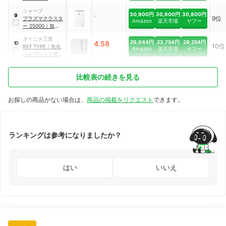
W3902300
シャープ
-
30,900円
30,800円
30,800円
9
9位
プラズマクラスタ
Amazon
楽天市場
ヤフー
ー
25000
｜
加湿空
気清浄機
｜
KI-
ダイニチ工業
SS50
26,044円
23,754円
29,254円
4.58
10
10位
RXT TYPE
｜
気化
Amazon
楽天市場
ヤフー
ハイブリッド式加
湿器
｜
HD-
RXT725
比較表の続きを見る
お探しの商品がない場合は、
商品の掲載をリクエスト
できます。
ランキングは参考になりましたか？
はい
いいえ