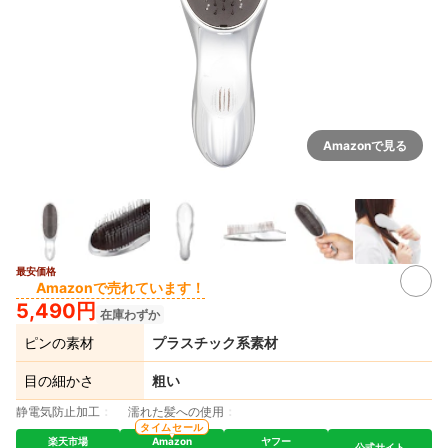
Amazonで見る
最安価格
Amazonで売れています！
5,490円
在庫わずか
ピンの素材
プラスチック系素材
目の細かさ
粗い
静電気防止加工
濡れた髪への使用
タイムセール
楽天市場
Amazon
ヤフー
公式サイト