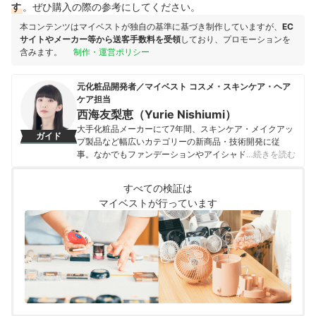
す
。ぜひ購入の際の参考にしてください。
本コンテンツはマイベストが独自の基準に基づき制作していますが、
EC
サイトやメーカー等から送客手数料を受領
しており、プロモーションを
含みます。
制作・運営ポリシー
元化粧品開発者／マイベスト コスメ・スキンケア・ヘア
ケア担当
西海友梨恵（Yurie Nishiumi）
大手化粧品メーカーにて7年間、スキンケア・メイクアッ
ガイド
プ製品など幅広いカテゴリーの新商品・技術開発に従
事。なかでもファンデーションやアイシャドウ、口紅な
…続きを読む
どの技術開発を専門とし、日本国内はもちろん海外市場
向けの商品開発も多数経験。 現在はマイベストで年間
すべての検証は
1500点以上のコスメを比較検証。開発現場で培った知識
マイベストが行っています
をもとに、成分や処方の背景をふまえながら、専門的な
内容もユーザーにわかりやすく伝えることを大切にしな
がらコンテンツを制作している。
西海友梨恵（Yurie Nishiumi）のプロフィール