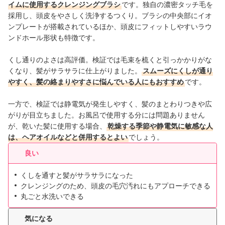
イムに使用するクレンジングブラシ
です。独自の濃密タッチ毛を
採用し、頭皮をやさしく洗浄するつくり。ブラシの中央部にイオ
ンプレートが搭載されているほか、頭皮にフィットしやすいラウ
ンドホール形状も特徴です。
くし通りのよさは高評価。検証では毛束を梳くと引っかかりがな
くなり、髪がサラサラに仕上がりました。
スムーズにくしが通り
やすく、髪の絡まりやすさに悩んでいる人にもおすすめ
です。
一方で、検証では静電気が発生しやすく、髪のまとわりつきや広
がりが目立ちました。お風呂で使用する分には問題ありません
が、乾いた髪に使用する場合、
乾燥する季節や静電気に敏感な人
は、ヘアオイルなどと併用するとよい
でしょう。
良い
くしを通すと髪がサラサラになった
クレンジングのため、頭皮の毛穴汚れにもアプローチできる
丸ごと水洗いできる
気になる