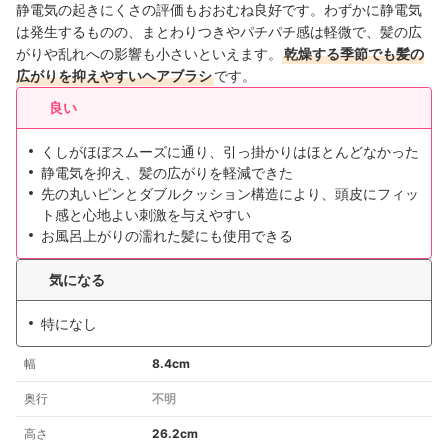
静電気の起きにくさの評価もおおむね良好です。わずかに静電気
は発生するものの、まとわりつきやパチパチ感は軽微で、髪の広
がりや乱れへの影響も小さいといえます。
乾燥する季節でも髪の
広がりを抑えやすいヘアブラシ
です。
良い
くしがほぼスムーズに通り、引っ掛かりはほとんどなかった
静電気を抑え、髪の広がりを軽減できた
先の丸いピンとダブルクッション構造により、頭皮にフィッ
ト感と心地よい刺激を与えやすい
お風呂上がりの濡れた髪にも使用できる
気になる
特になし
幅
8.4cm
奥行
不明
高さ
26.2cm