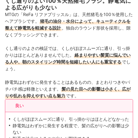
くし通りのよい100％天然猪毛ブラシ。静電気に
よる広がりも少ない
MTGの「ReFa リファブリッスル」は、天然猪毛を100％使用した
ヘアブラシです。
猪毛の油分・水分によって、キューティクルを
整えて静電気を軽減する設計
。独自のラウンド形状を採用し、隙
なくブラッシングできます。
くし通りのよさの検証では、くしがほぼスムーズに通り、引っ掛
かりはほとんどありませんでした。
絡まりやすい髪質に悩んでい
る人や、朝のスタイリング時間を短縮したい人にも重宝する
でし
ょう。
静電気はわずかに発生することはあるものの、まとわりつきやパ
チパチ感は軽微といえます。
髪の見た目への影響は小さく、広が
りや乱れを抑えやすい点も魅力
です。
良い
くしがほぼスムーズに通り、引っ掛かりはほとんどなかった
静電気はわずかに発生する程度で、髪の広がりへの影響は少
ない