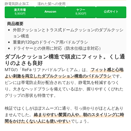
静電気防止加工
濡れた髪への使用
楽天市場
ヤフー
Amazon
公式サイト
9,900円
9,900円
商品概要
外部クッションとトラス式ドームクッションのダブルクッシ
ョン構造
重量約120gのドライヘア用パドルブラシ
ドライヤーとの併用に対応（防水仕様は非対応）
ダブルクッション構造で頭皮にフィット。くし通
りのよさも良好
MTGの「ReFa リファパドルプレミアム」は、
フィット感と心地
よい刺激を両立したダブルクッション構造のパドルブラシ
です。
ピンには帯電防止剤が配合されており、静電気を軽減するつく
り。大きなヘッドブラシを備えているほか、握りやすくくびれた
グリップの形状も特徴です。
検証ではくしがほぼスムーズに通り、引っ掛かりがほとんどあり
ませんでした。
絡まりやすい髪質の人や、朝のスタイリングに時
間をかけたくない人にも使いやすい
でしょう。