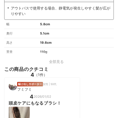
アウトバスで使用する場合、静電気が発生しやすく髪が広が
りやすい
幅
5.8cm
奥行
5.1cm
高さ
19.6cm
重量
110g
全部見る
この商品のクチコミ
4
（1件）
駆け出しサポーター
女性 | 50代
フミフミ
4
2026/01/02
頭皮ケアにもなるブラシ！