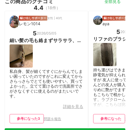
この商品のクチコミ
全部見る
4.4
（18件）
駆け出しサポーター
女性 | 40代
駆け出しサポーター
レモン1014
aya
5
2026
5
2026/05/05
リファのブラシ
細い髪の毛も絡まずサラサラ、マ
ップで比べてもN
ッサージ効果もまた良い
持ち運びはできませ
私自身、髪が細くてすぐにからんでしま
静電気が抑えられて
い困っていたのですがこれに変えてから
すが 友人に使って
さらっさらでとても使いやすい、買って
んどの友人が購入し
よかった。立てて置けるので洗面所でさ
りめに艶がでます。
がさなくすぐに使えるのがまたいいで
もこちらで梳かして
す。
す。ラブクロームは
すが、こちらは比べ
詳細を見る
りまとまり落ち着き
たのでまたリピート
参考になった
3
参考になった
ます。
問題を報告
問