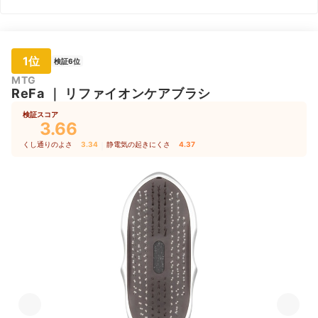
1位
検証6位
MTG
ReFa
｜
リファイオンケアブラシ
検証スコア
3.66
くし通りのよさ
3.34
｜
静電気の起きにくさ
4.37