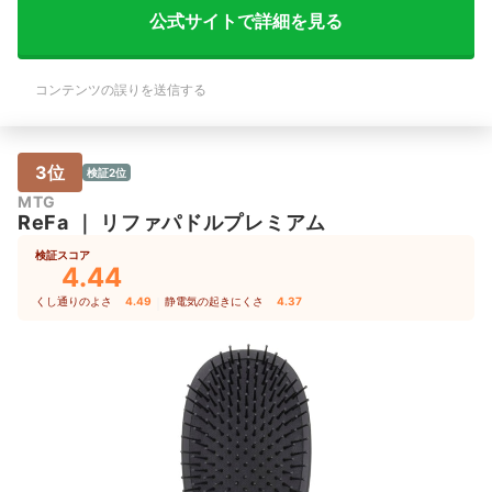
公式サイトで詳細を見る
コンテンツの誤りを送信する
3位
検証2位
MTG
ReFa
｜
リファパドルプレミアム
検証スコア
4.44
くし通りのよさ
4.49
｜
静電気の起きにくさ
4.37