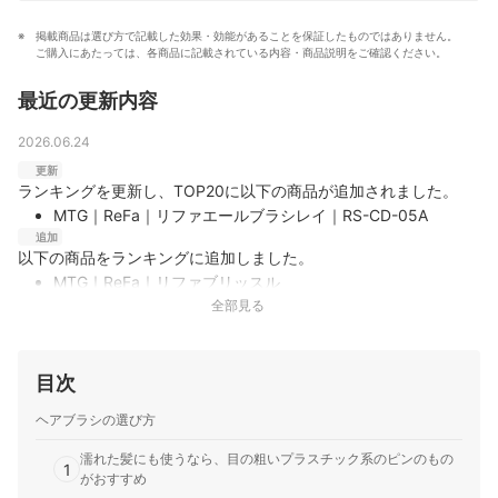
掲載商品は選び方で記載した効果・効能があることを保証したものではありません。
ご購入にあたっては、各商品に記載されている内容・商品説明をご確認ください。
最近の更新内容
2026.06.24
更新
ランキングを更新し、TOP20に以下の商品が追加されました。
MTG｜ReFa｜リファエールブラシレイ｜RS-CD-05A
追加
以下の商品をランキングに追加しました。
MTG｜ReFa｜リファブリッスル
くし通りのよい100％天然猪毛ブラシ。静電気による広がり
全部見る
も少ない｜MTGの「ReFa リファブリッスル」は、天然猪毛
を100％使用したハンドメイドヘアブラシです。猪毛の油
分・水分によって、キューティクルを整えて静電気を軽減す
目次
る設計。独自のラウンド形状を採用し、隙なくブラッシング
ヘアブラシの選び方
できます。くし通りのよさの検証では、…
MTG｜ReFa｜リファパドルプレミアム｜RS-BE-03B
濡れた髪にも使うなら、目の粗いプラスチック系のピンのもの
1
ダブルクッション構造で頭皮にフィット。くし通りのよさも
がおすすめ