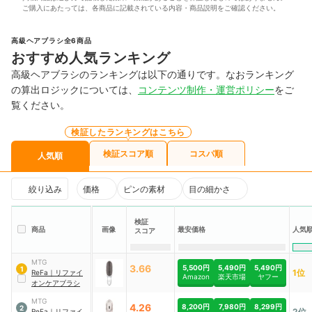
ご購入にあたっては、各商品に記載されている内容・商品説明をご確認ください。
高級ヘアブラシ全6商品
おすすめ人気ランキング
高級ヘアブラシのランキングは以下の通りです。なおランキング
の算出ロジックについては、
コンテンツ制作・運営ポリシー
をご
覧ください。
検証したランキングはこちら
検証スコア順
コスパ順
人気順
絞り込み
価格
ピンの素材
目の細かさ
検証
人気
商品
画像
最安価格
スコア
MTG
3.66
5,500円
5,490円
5,490円
1
1位
ReFa
｜
リファイ
Amazon
楽天市場
ヤフー
オンケアブラシ
MTG
4.26
8,200円
7,980円
8,299円
2
2位
ReFa
｜
リファイ