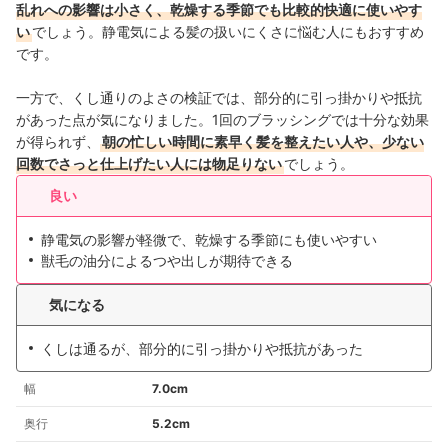
乱れへの影響は小さく、乾燥する季節でも比較的快適に使いやす
い
でしょう。静電気による髪の扱いにくさに悩む人にもおすすめ
です。
一方で、くし通りのよさの検証では、部分的に引っ掛かりや抵抗
があった点が気になりました。1回のブラッシングでは十分な効果
が得られず、
朝の忙しい時間に素早く髪を整えたい人や、少ない
回数でさっと仕上げたい人には物足りない
でしょう。
良い
静電気の影響が軽微で、乾燥する季節にも使いやすい
獣毛の油分によるつや出しが期待できる
気になる
くしは通るが、部分的に引っ掛かりや抵抗があった
幅
7.0cm
奥行
5.2cm