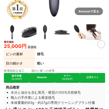
Amazonで見る
最安価格
25,000円
高価格
ピンの素材
猪毛
目の細かさ
粗い
静電気防止加工
濡れた髪への使用
楽天市場
ヤフー
Amazon
公式サイト
25,000円
28,800円
商品概要
水分と油分を含む黒毛・硬質の100%天然猪毛
職人の手作業による垂直植毛
本体重量約93g・約27gの専用クリーニングブラシ付属