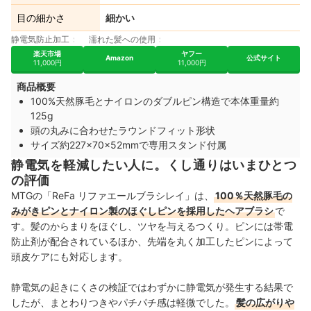
目の細かさ
細かい
静電気防止加工
濡れた髪への使用
楽天市場
ヤフー
Amazon
公式サイト
11,000円
11,000円
商品概要
100%天然豚毛とナイロンのダブルピン構造で本体重量約
125g
頭の丸みに合わせたラウンドフィット形状
サイズ約227×70×52mmで専用スタンド付属
静電気を軽減したい人に。くし通りはいまひとつ
の評価
MTGの「ReFa リファエールブラシレイ」は、
100％天然豚毛の
みがきピンとナイロン製のほぐしピンを採用したヘアブラシ
で
す。髪のからまりをほぐし、ツヤを与えるつくり。ピンには帯電
防止剤が配合されているほか、先端を丸く加工したピンによって
頭皮ケアにも対応します。
静電気の起きにくさの検証ではわずかに静電気が発生する結果で
したが、まとわりつきやパチパチ感は軽微でした。
髪の広がりや