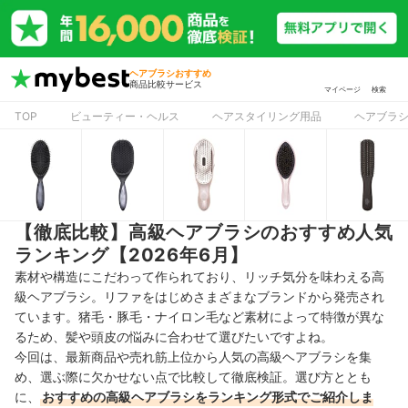
ヘアブラシおすすめ
商品比較サービス
マイページ
検索
TOP
ビューティー・ヘルス
ヘアスタイリング用品
ヘアブラ
【徹底比較】高級ヘアブラシのおすすめ人気
ランキング【2026年6月】
素材や構造にこだわって作られており、リッチ気分を味わえる高
級ヘアブラシ。リファをはじめさまざまなブランドから発売され
ています。猪毛・豚毛・ナイロン毛など素材によって特徴が異な
るため、髪や頭皮の悩みに合わせて選びたいですよね。
今回は、最新商品や売れ筋上位から人気の高級ヘアブラシを集
め、選ぶ際に欠かせない点で比較して徹底検証。選び方ととも
に、
おすすめの高級ヘアブラシをランキング形式でご紹介しま