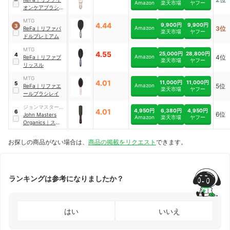
Amazon
楽天市場
ヤフー
オンケアブラシプ
レミアム
MTG
4.44
9,900円
9,900円
3
Amazon
3位
ReFa
｜
リファパ
楽天市場
ヤフー
ドルプレミアム
MTG
4.55
25,000円
28,800円
4
Amazon
4位
ReFa
｜
リファブ
楽天市場
ヤフー
リッスル
MTG
4.01
11,000円
11,000円
5
Amazon
5位
ReFa
｜
リファエ
楽天市場
ヤフー
ールブラシレイ
ジョンマスターオ
4,950円
6,380円
4,950円
4.01
6
6位
ーガニックグルー
John Masters
Amazon
楽天市場
ヤフー
プ
Organics
｜
スリー
ク クレンズブラシ
｜
JMP3187
お探しの商品がない場合は、
商品の掲載をリクエスト
できます。
ランキングは参考になりましたか？
はい
いいえ