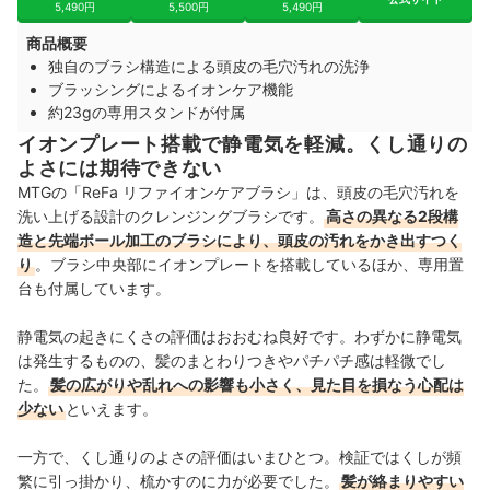
5,490円
5,500円
5,490円
商品概要
独自のブラシ構造による頭皮の毛穴汚れの洗浄
ブラッシングによるイオンケア機能
約23gの専用スタンドが付属
イオンプレート搭載で静電気を軽減。くし通りの
よさには期待できない
MTGの「ReFa リファイオンケアブラシ」は、頭皮の毛穴汚れを
洗い上げる設計のクレンジングブラシです。
高さの異なる2段構
造と先端ボール加工のブラシにより、頭皮の汚れをかき出すつく
り
。ブラシ中央部にイオンプレートを搭載しているほか、専用置
台も付属しています。
静電気の起きにくさの評価はおおむね良好です。わずかに静電気
は発生するものの、髪のまとわりつきやパチパチ感は軽微でし
た。
髪の広がりや乱れへの影響も小さく、見た目を損なう心配は
少ない
といえます。
一方で、くし通りのよさの評価はいまひとつ。検証ではくしが頻
繁に引っ掛かり、梳かすのに力が必要でした。
髪が絡まりやすい