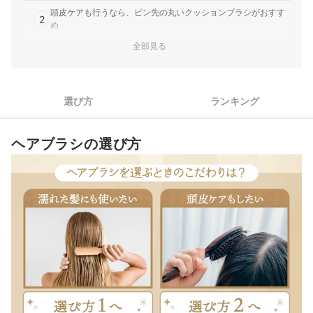
良好｜MTGの「ReFa リファパドルプレミアム RS-BE-03B」
頭皮ケアも行うなら、ピン先の丸いクッションブラシがおすす
は、フィット感と心地よい刺激を両立したダブルクッション
2
め
構造のパドルブラシです。ピンには帯電防止剤が配合されて
全部見る
おり、静電気を軽減するつくり。大きなヘッドブラシを備え
髪の表面のつや出しによりこだわるなら、目の細かい豚毛も選
3
択肢に
ているほか、握りやすく…
ジョンマスターオーガニックグループ｜John Masters
手入れのしやすさを求めるなら、ピンの目が粗く水洗い可能な
4
Organics｜スリーク クレンズブラシ｜JMP3187
ものがおすすめ
選び方
ランキング
毛穴ケアと頭皮ケアに。くし通りはよいが、静電気で髪が広
がりやすい｜ジョンマスターオーガニックグループの「John
高級ヘアブラシ全6商品おすすめ人気ランキング
Masters Organics スリーク クレンズブラシ JMP3187」
ヘアブラシの選び方
売れ筋の人気高級ヘアブラシ全6商品を徹底比較！
は、インバス・アウトバス両方に使用できるクレンジングブ
ラシです。長さ・太さ・硬さの異なる2種類のピンを採用
高級ヘアブラシの売れ筋ランキングもチェック！
し、毛穴汚れにアプ…