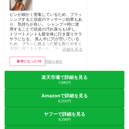
ピンが細かく密集しているため、ブラッ
シングすると頭皮のマッサージ効果もあ
り、気持ちが良い。 シャンプー時に使
用することで頭皮の汚れ落ちもUPし、
トリートメントも髪全体に行き渡りサラ
サラになる。 真ん中に穴が空いている
ため、ブラシに絡まった髪も取りやすく
清潔に保てると思った。 水切りできる
詳細を見る
専用スタンドもあるのが嬉しいポイン
ト。
参考になった
16
問題を報告
楽天市場で詳細を見る
7,980円
Amazonで詳細を見る
8,200円
ヤフーで詳細を見る
8,299円