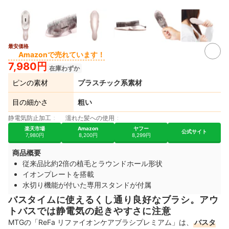
最安価格
Amazonで売れています！
7,980円
在庫わずか
ピンの素材
プラスチック系素材
目の細かさ
粗い
静電気防止加工
濡れた髪への使用
楽天市場
Amazon
ヤフー
公式サイト
7,980円
8,200円
8,299円
商品概要
従来品比約2倍の植毛とラウンドホール形状
イオンプレートを搭載
水切り機能が付いた専用スタンドが付属
バスタイムに使えるくし通り良好なブラシ。アウ
トバスでは静電気の起きやすさに注意
MTGの「ReFa リファイオンケアブラシプレミアム」は、
バスタ