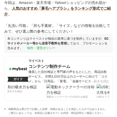
今回は、Amazon・楽天市場・Yahoo!ショッピングの売れ筋か
ら、
人気のおすすめ「豚毛ヘアブラシ」をランキング形式でご紹
介
。
「丸洗い可能」「持ち手素材」「サイズ」などの情報を比較して
みて、ぜひ選ぶ際の参考にしてください！
本コンテンツはマイベストが独自の基準に基づき制作していますが、
EC
サイトやメーカー等から送客手数料を受領
しており、プロモーションを
含みます。
制作・運営ポリシー
マイベスト
コンテンツ制作チーム
徹底した自社検証と専門家の声をもとにした、商品比較
サービス。 月間3,000万以上のユーザーに向けて「コス
ガイド
メ」から「日用品」「家電」「金融サービス」まで、ベ
…続きを読む
ストな商品を選んでもらうために、毎日コンテンツを制
作中。
剤の吸水力を検証
コンテンツ制作チームのプロフィール
電動ネッククーラーの冷却力を検証
USBタイプCケー
掲載商品は選び方で記載した効果・効能があることを保証したものではありません。
ご購入にあたっては、各商品に記載されている内容・商品説明をご確認ください。