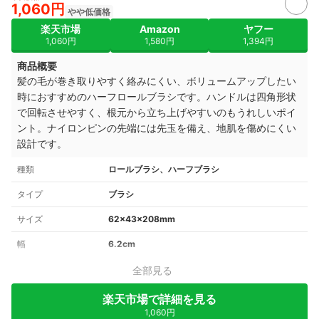
1,060円
やや低価格
楽天市場
Amazon
ヤフー
1,060円
1,580円
1,394円
商品概要
髪の毛が巻き取りやすく絡みにくい、ボリュームアップしたい
時におすすめのハーフロールブラシです。ハンドルは四角形状
で回転させやすく、根元から立ち上げやすいのもうれしいポイ
ント。ナイロンピンの先端には先玉を備え、地肌を傷めにくい
設計です。
種類
ロールブラシ、ハーフブラシ
タイプ
ブラシ
サイズ
62×43×208mm
幅
6.2cm
全部見る
楽天市場で詳細を見る
1,060円