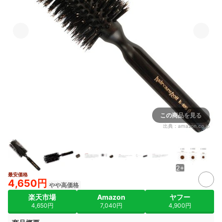
この商品を見る
出典：
amazon.co.jp
2+
最安価格
4,650円
やや高価格
楽天市場
Amazon
ヤフー
4,650円
7,040円
4,900円