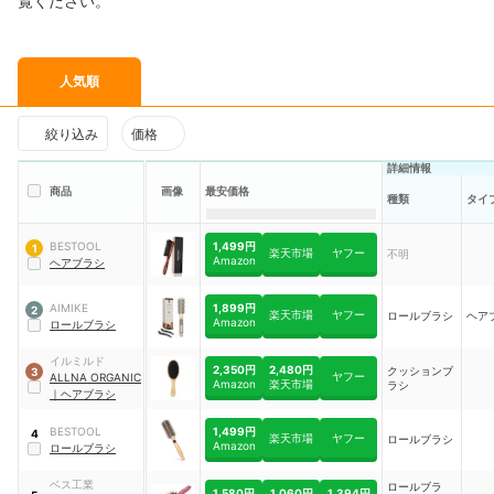
覧ください。
人気順
絞り込み
価格
詳細情報
商品
画像
最安価格
種類
タイ
1,499円
BESTOOL
1
楽天市場
ヤフー
不明
Amazon
ヘアブラシ
1,899円
AIMIKE
2
楽天市場
ヤフー
ロールブラシ
ヘア
Amazon
ロールブラシ
イルミルド
2,350円
2,480円
クッションブ
3
ヤフー
ALLNA ORGANIC
Amazon
楽天市場
ラシ
｜
ヘアブラシ
1,499円
BESTOOL
4
楽天市場
ヤフー
ロールブラシ
Amazon
ロールブラシ
ベス工業
ロールブラ
1,580円
1,060円
1,394円