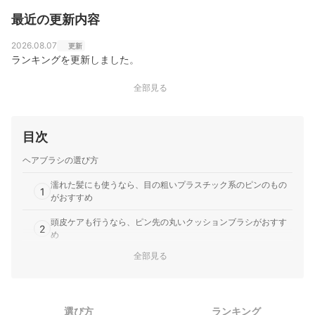
最近の更新内容
2026.08.07
更新
ランキングを更新しました。
全部見る
目次
ヘアブラシの選び方
濡れた髪にも使うなら、目の粗いプラスチック系のピンのもの
1
がおすすめ
頭皮ケアも行うなら、ピン先の丸いクッションブラシがおすす
2
め
全部見る
髪の表面のつや出しによりこだわるなら、目の細かい豚毛も選
3
択肢に
手入れのしやすさを求めるなら、ピンの目が粗く水洗い可能な
4
ものがおすすめ
選び方
ランキング