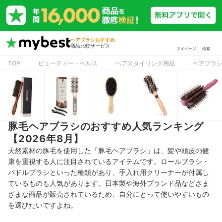
ヘアブラシおすすめ
商品比較サービス
マイページ
検索
TOP
ビューティー・ヘルス
ヘアスタイリング用品
ヘアブラ
豚毛ヘアブラシのおすすめ人気ランキング
【2026年8月】
天然素材の豚毛を使用した「豚毛ヘアブラシ」は、髪や頭皮の健
康を重視する人に注目されているアイテムです。ロールブラシ・
パドルブラシといった種類があり、手入れ用クリーナーが付属し
ているものも人気があります。日本製や海外ブランド品などさま
ざまな商品が販売されているため、自分にとって使いやすいもの
を選びたいですよね。