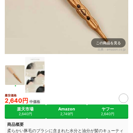
この商品を見る
出典：
amazon.co.jp
最安価格
2,640円
中価格
楽天市場
Amazon
ヤフー
2,640円
2,749円
2,640円
商品概要
柔らかい豚毛のブラシに含まれた水分と油分が髪のキューティ