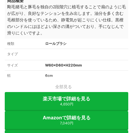
商品概要
剛毛猪毛と豚毛を独自の2段階穴に植毛することで扇のように毛
が広がり、良好なテンションを生み出します。油分を多く含む
毛根部分を使っているため、静電気が起こりにくい仕様。黒檀
のハンドルにはほどよい深さの溝がついており、手になじんで
滑りにくいですよ。
種類
ロールブラシ
タイプ
サイズ
W60×D60×H220mm
幅
6cm
全部見る
楽天市場で詳細を見る
4,650円
Amazonで詳細を見る
7,040円