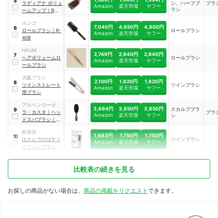
5
ラディアナ ボリュ
シ、ハーフブ
ブラ
Amazon
楽天市場
ヤフー
ラシ
ームアップ
｜
RA-
1500
ホンゴ
7,040円
4,650円
4,900円
6
ロールブラシ
｜
K-
ロールブラシ
Amazon
楽天市場
ヤフー
408
HAUM
2,749円
2,640円
2,640円
7
ヘアボリュームロ
ロールブラシ
Amazon
楽天市場
ヤフー
ールブラシ
大阪ブラシ
2,100円
1,620円
1,620円
8
ツインストレート
ツインブラシ
Amazon
楽天市場
ヤフー
用ブラシ
アルペンローゼ
3,694円
3,850円
3,850円
スカルプブラ
9
ラ・カスタ
｜
ヘッ
ブラ
Amazon
楽天市場
ヤフー
シ
ドスパブラシ
｜
05926
粧美堂
1,683円
1,750円
1,750円
10
はさんでのばすミ
ツインブラシ
Amazon
楽天市場
ヤフー
ニツインブラシ
｜
SPV81566
比較表の続きを見る
お探しの商品がない場合は、
商品の掲載をリクエスト
できます。