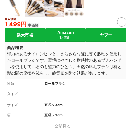
最安価格
1,499円
中価格
Amazon
楽天市場
ヤフー
1,499円
商品概要
弾力のあるナイロンピンと、さらさらな髪に導く豚毛を使用し
たロールブラシです。環境にやさしく耐熱性のあるブナハンド
ルを使用しているのも魅力のひとつ。天然の豚毛ブラシは櫛と
髪の間の摩擦を減らし、静電気を防ぐ効果があります。
種類
ロールブラシ
タイプ
サイズ
直径5.3cm
幅
直径5.3cm
全部見る