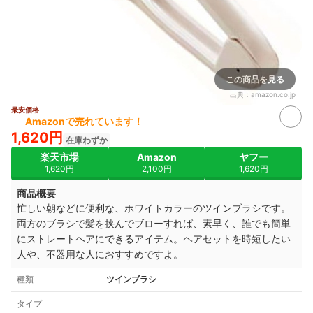
この商品を見る
出典：
amazon.co.jp
最安価格
Amazonで売れています！
1,620円
在庫わずか
楽天市場
Amazon
ヤフー
1,620円
2,100円
1,620円
商品概要
忙しい朝などに便利な、ホワイトカラーのツインブラシです。
両方のブラシで髪を挟んでブローすれば、素早く、誰でも簡単
にストレートヘアにできるアイテム。ヘアセットを時短したい
人や、不器用な人におすすめですよ。
種類
ツインブラシ
タイプ