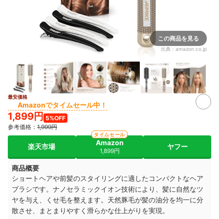
この商品を見る
出典：
amazon.co.jp
最安価格
Amazonでタイムセール中！
1,899円
5%OFF
参考価格：
1,999円
タイムセール
Amazon
楽天市場
ヤフー
1,899円
商品概要
ショートヘアや前髪のスタイリングに適したコンパクトなヘア
ブラシです。ナノセラミックイオン技術により、髪に自然なツ
ヤを与え、くせ毛を整えます。天然豚毛が髪の油分を均一に分
散させ、まとまりやすく滑らかな仕上がりを実現。