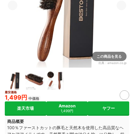
この商品を見る
出典：
amazon.co.jp
最安価格
1,499円
中価格
Amazon
楽天市場
ヤフー
1,499円
商品概要
100％ファーストカットの豚毛と天然木を使用した高品質なヘ