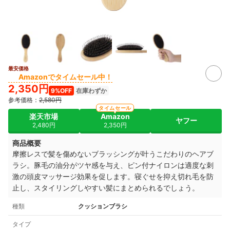
最安価格
Amazonでタイムセール中！
2,350円
9%OFF
在庫わずか
参考価格：
2,580円
タイムセール
楽天市場
Amazon
ヤフー
2,480円
2,350円
商品概要
摩擦レスで髪を傷めないブラッシングが叶うこだわりのヘアブ
ラシ。豚毛の油分がツヤ感を与え、ピン付ナイロンは適度な刺
激の頭皮マッサージ効果を促します。寝ぐせを抑え切れ毛を防
止し、スタイリングしやすい髪にまとめられるでしょう。
種類
クッションブラシ
タイプ