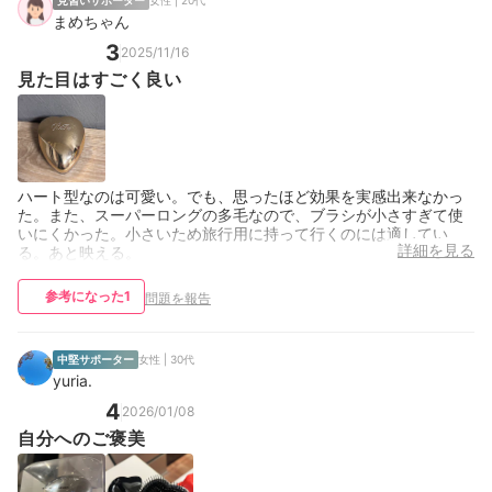
見習いサポーター
女性 | 20代
まめちゃん
3
2025/11/16
見た目はすごく良い
ハート型なのは可愛い。でも、思ったほど効果を実感出来なかっ
た。また、スーパーロングの多毛なので、ブラシが小さすぎて使
いにくかった。小さいため旅行用に持って行くのには適してい
詳細を見る
る。あと映える。
参考になった
1
問題を報告
中堅サポーター
女性 | 30代
yuria.
4
2026/01/08
自分へのご褒美