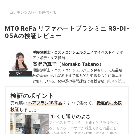
コンテンツの誤りを送信する
MTG ReFa リファハートブラシミニ RS-DI-
05Aの検証レビュー
毛髪診断士・コスメコンシェルジュ／マイベスト ヘアケ
ア・ボディケア担当
髙野乃真子（Nomako Takano）
毛髪診断士・コスメコンシェルジュを保有し、化粧品成
ガイド
分の基礎から毛髪科学まで体系的な知識をもとに製品を
評価している。化学系の専門課程で有機合成の解析を学
…続きを読む
び、学生時代からコスメ購入の際には成分表示や有識者
の知見をリサーチするなど、定量的な情報で自分に合っ
検証のポイント
た商品を選ぶことにこだわってきた。その経験から「根
売れ筋の
ヘアブラシ18商品
拠のある情報があればユーザーはもっと自分に合った商
をすべて集めて、
徹底的に比較
品を選べる」という考えでマイベストへ入社し、ヘアケ
検証
しました
ア・ボディケアを中心にコスメ商材を担当。現在は年間
くし通りのよさ
1
約1000点の商品を対象に成分分析や定量検証を行うこと
マイベストでは「くしを通すとサラサラにな
で、ユーザーが髪質や肌悩みに合った商品を選べる情報
る」ものをユーザーが満足できる商品とし、
発信を行っている。
その基準をくしで梳かす前と梳かした後のく