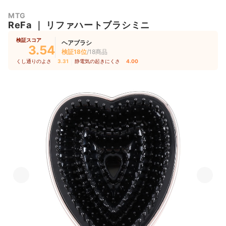
MTG
ReFa
｜
リファハートブラシミニ
検証スコア
ヘアブラシ
3.54
検証18位
/18商品
くし通りのよさ
3.31
｜
静電気の起きにくさ
4.00