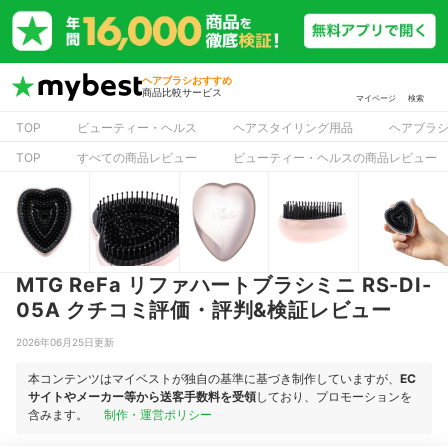
ヘアブラシおすすめ
商品比較サービス
マイページ
検索
TOP
ビューティー・ヘルス
ヘアスタイリング用品
ヘアブラ
TOP
すべての商品レビュー
ビューティー・ヘルスの商品レビュー
MTG ReFa リファハートブラシミニ RS-DI-
05A クチコミ評価・評判&検証レビュー
2026年06月25日更新
本コンテンツはマイベストが独自の基準に基づき制作していますが、
EC
サイトやメーカー等から送客手数料を受領
しており、プロモーションを
含みます。
制作・運営ポリシー