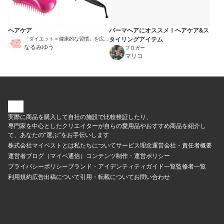
ヘアケア
パーマヘアにオススメ！ヘアケア&ス
「ダイエット＝健康的な習慣」を広め
タイリングアイテム
る伝道師
なるみゆう
ブロガー
マリコ
実際に商品を購入して自社の施設で比較検証したり、
専門家を中心としたクリエイターが自らの愛用品やおすすめ商品を紹介し
て、あなたの“選ぶ”をお手伝いします
株式会社マイベストとは
私たちについて
サービス理念
運営会社・責任者概要
運営者ブログ（マイベ通信）
コンテンツ制作・運営ポリシー
プライバシーポリシー
ブランド・アイデンティティ
ガイド一覧
監修者一覧
利用規約
広告出稿について
引用・転載について
お問い合わせ