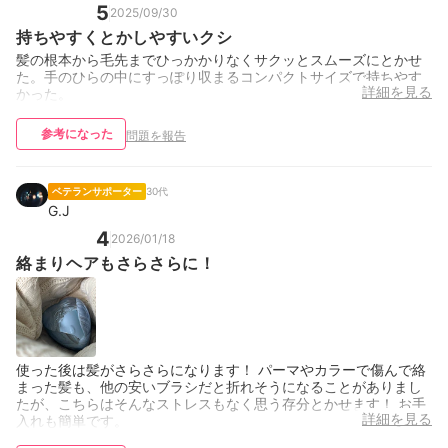
5
2025/09/30
持ちやすくとかしやすいクシ
髪の根本から毛先までひっかかりなくサクッとスムーズにとかせ
た。手のひらの中にすっぽり収まるコンパクトサイズで持ちやす
詳細を見る
かった。
参考になった
問題を報告
ベテランサポーター
30代
G.J
4
2026/01/18
絡まりヘアもさらさらに！
使った後は髪がさらさらになります！ パーマやカラーで傷んで絡
まった髪も、他の安いブラシだと折れそうになることがありまし
たが、こちらはそんなストレスもなく思う存分とかせます！ お手
詳細を見る
入れも簡単です。