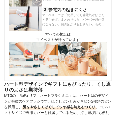
髙野乃真子（Nomako Takano）のプロフィール
し通りの変化率が-50%以下と定めて以下の方
法で検証を行いました。
静電気の起きにくさ
2
マイベストでは「使用しても静電気がほとん
ど発生せず、まとわりつき・パチパチ感が気
にならない。髪の広がりも起きない」ものを
ユーザーが満足できる商品とし、その基準を
静電気の発生が0V以下と定めて以下の方法で
すべての検証は
検証を行いました。
マイベストが行っています
ハート型デザインでギフトにもぴったり。くし通
りのよさは期待薄
MTGの「ReFa リファハートブラシミニ」は、ハート型のデザイ
ンが特徴のヘアブラシです。ほぐしピンとみがきピン2種類のピン
を採用し、
髪をやさしくほぐしてツヤ感を与えるつくり
。コンパ
クトサイズで専用カバーも付属しているため、持ち運びにも便利