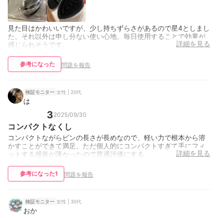
見た目はかわいいですが、少し持ちずらさがあるので星4としまし
た。それ以外は申し分ない使い心地。毎日使用することで効果が
詳細を見る
感じられそうです。
参考になった
問題を報告
女性 | 20代
検証モニター
は
3
2025/09/30
コンパクトなくし
コンパクトながらピンの長さが長めなので、軽い力で根本から溶
かすことができて満足。ただ個人的にコンパクトすぎて手にフィ
詳細を見る
ットする感覚が薄かったので普通評価にする。
参考になった
1
問題を報告
女性 | 30代
検証モニター
おか