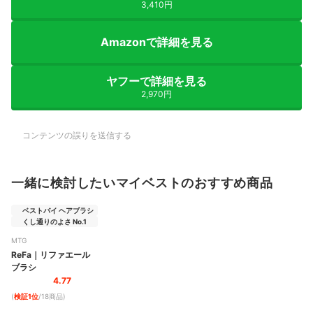
3,410円
Amazonで詳細を見る
ヤフーで詳細を見る
2,970円
コンテンツの誤りを送信する
一緒に検討したいマイベストのおすすめ商品
ベストバイ ヘアブラシ
くし通りのよさ No.1
MTG
ReFa
｜
リファエール
ブラシ
4.77
(
検証1位
/18商品
)