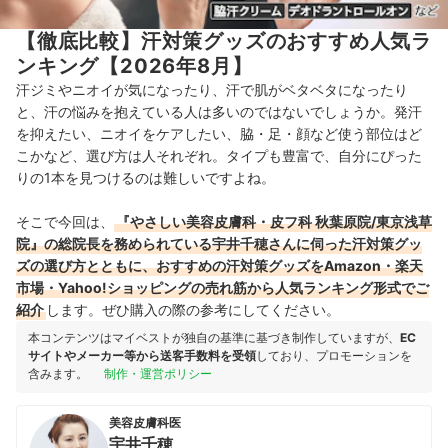
【徹底比較】汗対策グッズのおすすめ人気ラ
ンキング【2026年8月】
汗ジミやニオイが気になったり、汗で肌がベタベタになったり
と、汗の悩みを抱えている人は多いのではないでしょうか。発汗
を抑えたい、ニオイをケアしたい、脇・足・顔など使う部位はど
こかなど、選び方は人それぞれ。タイプも豊富で、自分にぴった
りの1本を見つけるのは難しいですよね。
そこで今回は、
『やさしい美容皮膚科・皮フ科 秋葉原院/東京浅草
院』の総院長を務められている宇井千穂さんに伺った汗対策グッ
ズの選び方とともに、おすすめの汗対策グッズをAmazon・楽天
市場・Yahoo!ショッピングの売れ筋から人気ランキング形式でご
紹介
します。ぜひ購入の際の参考にしてください。
本コンテンツはマイベストが独自の基準に基づき制作していますが、
EC
サイトやメーカー等から送客手数料を受領
しており、プロモーションを
含みます。
制作・運営ポリシー
美容皮膚科医
宇井千穂