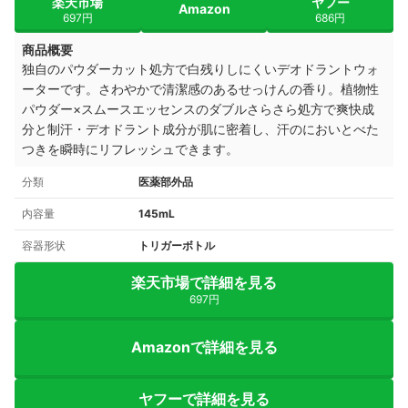
楽天市場
ヤフー
Amazon
697円
686円
商品概要
独自のパウダーカット処方で白残りしにくいデオドラントウォ
ーターです。さわやかで清潔感のあるせっけんの香り。植物性
パウダー×スムースエッセンスのダブルさらさら処方で爽快成
分と制汗・デオドラント成分が肌に密着し、汗のにおいとべた
つきを瞬時にリフレッシュできます。
分類
医薬部外品
内容量
145mL
容器形状
トリガーボトル
楽天市場で詳細を見る
697円
Amazonで詳細を見る
ヤフーで詳細を見る