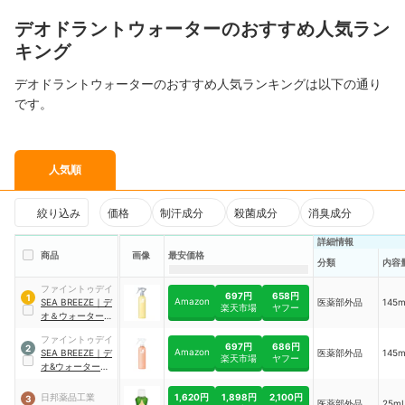
デオドラントウォーターのおすすめ人気ラン
キング
デオドラントウォーターのおすすめ人気ランキングは以下の通り
です。
人気順
絞り込み
価格
制汗成分
殺菌成分
消臭成分
詳細情報
商品
画像
最安価格
分類
内容
ファイントゥデイ
697円
658円
1
Amazon
SEA BREEZE
｜
デ
医薬部外品
145
楽天市場
ヤフー
オ＆ウォーターIE
シトラスシャーベ
ファイントゥデイ
ット
697円
686円
2
Amazon
SEA BREEZE
｜
デ
医薬部外品
145
楽天市場
ヤフー
オ&ウォーターEせ
っけん
1,620円
1,898円
2,100円
日邦薬品工業
3
医薬部外品
25m