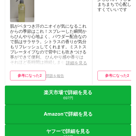
まちまちで心配しま
すくていいです
肌がベタつき汗のニオイが気になるこれ
からの季節はこれ！スプレーした瞬間か
らひんやり心地よく、パウダー配合なの
で肌はサラサラ。シトラスの香りが気分
もリフレッシュしてくれます。ミストス
プレータイプなので背中にも吹きつける
事ができて便利。 ひんやり感や香りは
それほど長時間は持続しませんが汗をか
詳細を見る
いた時にはしばらくひんやり感が復活し
ます。 サラサラ感はかなり持続しま
参考になった
2
参考になった
2
問題を報告
す。
楽天市場で詳細を見る
697円
Amazonで詳細を見る
ヤフーで詳細を見る