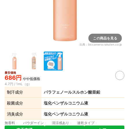
この商品を見る
出典：
biccamera.rakuten.co.jp
最安価格
686円
やや低価格
4.7円 / 1mL（g）
制汗成分
パラフェノールスルホン酸亜鉛
殺菌成分
塩化ベンザルコニウム液
消臭成分
塩化ベンザルコニウム液
無香料
パウダーイン
清涼感あり
速乾タイプ