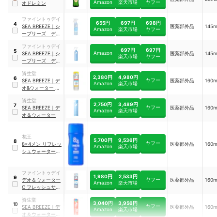
Amazon
楽天市場
ヤフー
オドレミン
ファイントゥデイ
655円
697円
698円
4
SEA BREEZE
｜
シ
医薬部外品
145
Amazon
楽天市場
ヤフー
ーブリーズ デオ
＆ウォーター
ファイントゥデイ
Ｅ フレッシュサ
697円
697円
5
Amazon
SEA BREEZE
｜
シ
医薬部外品
145
ボン（トリガー）
楽天市場
ヤフー
ーブリーズ デオ
｜
495359
＆ウォーター
資生堂
Ｅ スプラッシュ
2,380円
4,980円
6
ヤフー
SEA BREEZE
｜
デ
医薬部外品
160
マリン（トリガ
Amazon
楽天市場
オ&ウォーター IC
ー）
｜
495379
シトラスシャーベ
資生堂
ット
2,750円
3,489円
7
ヤフー
SEA BREEZE
｜
デ
医薬部外品
160
Amazon
楽天市場
オ＆ウォーター
花王
5,700円
9,536円
8
ヤフー
8x4メン リフレッ
医薬部外品
160
Amazon
楽天市場
シュウォーター ス
マートシトラス
ファイントゥデイ
1,980円
2,533円
9
ヤフー
デオ＆ウォーター
医薬部外品
160
Amazon
楽天市場
C フレッシュサボ
ン
資生堂
3,040円
3,956円
10
ヤフー
SEA BREEZE
｜
デ
医薬部外品
160
Amazon
楽天市場
オ＆ウォーター A