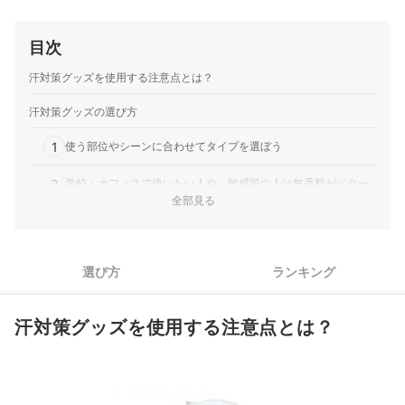
目次
汗対策グッズを使用する注意点とは？
汗対策グッズの選び方
1
使う部位やシーンに合わせてタイプを選ぼう
2
学校・オフィスで使いたい人や、敏感肌の人は無香料がベター
全部見る
外出先でも使うなら、カバンに入れやすく持ち運びやすいサイ
3
ズかチェック
デオドラントウォーターのおすすめ人気ランキング
選び方
ランキング
制汗スプレーのおすすめ人気ランキング
汗対策グッズを使用する注意点とは？
ボディシートのおすすめ人気ランキング
デオドラントスティックのおすすめ人気ランキング