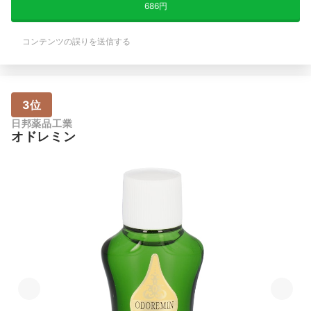
686円
コンテンツの誤りを送信する
3位
日邦薬品工業
オドレミン