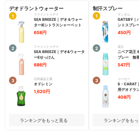
デオドラントウォーター
制汗スプレー
ファイントゥデイ
マンダム
1
1
SEA BREEZE
｜
デオ＆ウォー
GATSBY
｜
ターIEシトラスシャーベット
ントスプレ
658円
450円
ファイントゥデイ
花王
2
2
SEA BREEZE
｜
デオ&ウォータ
ニベア花王
ーEせっけん
プレー 無
686円
547円
日邦薬品工業
コーセー
3
3
オドレミン
S・CARAT
用デオドラン
1,620円
レー （無香
408円
ランキングをもっと見る
ランキングをもっ