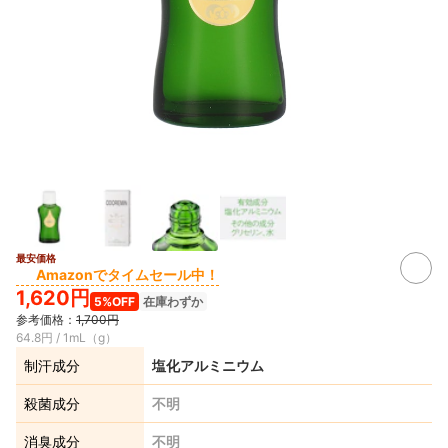
最安価格
Amazonでタイムセール中！
1,620円
5%OFF
在庫わずか
参考価格：
1,700円
64.8円 / 1mL（g）
制汗成分
塩化アルミニウム
殺菌成分
不明
消臭成分
不明