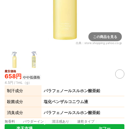
この商品を見る
出典：
store.shopping.yahoo.co.jp
最安価格
658円
やや低価格
4.5円 / 1mL（g）
制汗成分
パラフェノールスルホン酸亜鉛
殺菌成分
塩化ベンザルコニウム液
消臭成分
パラフェノールスルホン酸亜鉛
無香料
パウダーイン
清涼感あり
速乾タイプ
楽天市場
ヤフー