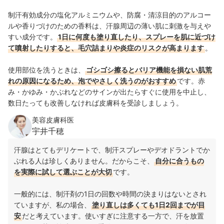
制汗有効成分の塩化アルミニウムや、防腐・清涼目的のアルコー
ルや香りづけのための香料は、汗腺周辺の薄い肌に刺激を与えや
すい成分です。
1日に何度も塗り直したり、スプレーを肌に近づけ
て噴射したりすると、毛穴詰まりや炎症のリスクが高まります
。
使用部位を洗うときは、
ゴシゴシ擦るとバリア機能を損ない肌荒
れの原因になるため、泡でやさしく洗うのがおすすめ
です。赤
み・かゆみ・かぶれなどのサインが出たらすぐに使用を中止し、
数日たっても改善しなければ皮膚科を受診しましょう。
美容皮膚科医
宇井千穂
汗腺はとてもデリケートで、制汗スプレーやデオドラントでか
ぶれる人は珍しくありません。だからこそ、
自分に合うもの
を実際に試して選ぶことが大切
です。
一般的には、制汗剤の1日の回数や時間の決まりはないとされ
ていますが、私の場合、
塗り直しは多くても1日2回までが目
安
だと考えています。使いすぎに注意する一方で、汗を放置