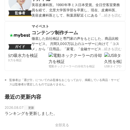
美容皮膚科医。1990年準ミス日本受賞。全日空客室乗務
員を経て、北里大学医学部を卒業し、現在、皮膚科医、
監修者
美容皮膚科医として、秋葉原駅近くにある「やさしい美
…続きを読む
容皮膚科・皮フ科 秋葉原院」の院長を勤めている。 医
療法人社団千郁会理事長であり、やさしいクリニックグ
マイベスト
ループの総院長でもある。シミ治療をはじめとしたアン
コンテンツ制作チーム
チエイジングを得意とする医療を提供。皮膚科医として
徹底した自社検証と専門家の声をもとにした、商品比較
は、本（アトピーを治す方法）を出版するなど、アトピ
サービス。 月間3,000万以上のユーザーに向けて「コス
ガイド
ー性皮膚炎やニキビなどを中心とした皮膚疾患を診察し
メ」から「日用品」「家電」「金融サービス」まで、ベ
…続きを読む
ている。 娘を先天性異常である18トリソミーで亡くして
ストな商品を選んでもらうために、毎日コンテンツを制
いることから、ダウン症などの患者さんを取り巻く環境
作中。
の吸水力を検証
も考え、偏見をもたれやすい疾患に対しての活動も行
コンテンツ制作チームのプロフィール
電動ネッククーラーの冷却力を検証
USBタイプCケーブ
う。 web雑誌での連載やサプリメント、化粧品の監修な
ど、多方面で活躍中。
宇井千穂のプロフィール
監修者は「選び方」についてのみ監修をおこなっており、掲載している商品・サービ
スは監修者が選定したものではありません。
最近の更新内容
2026.08.07
更新
ランキングを更新しました。
全部見る