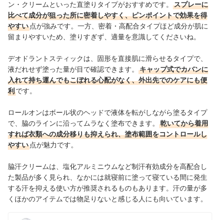
ン・クリームといった直塗りタイプがおすすめです。
スプレーに
比べて成分が狙った所に密着しやすく、ピンポイントで効果を得
やすい
点が強みです。一方、密着・高配合タイプほど成分が肌に
留まりやすいため、塗りすぎず、適量を意識してくださいね。
デオドラントスティックは、固形を直接肌に滑らせるタイプで、
液だれせず塗った量が目で確認できます。
キャップ式でカバンに
入れて持ち運んでもこぼれる心配がなく、外出先でのケアにも便
利
です。
ロールオンはボール状のヘッドで液体を転がしながら塗るタイプ
で、脇のラインに沿ってムラなく塗布できます。
乾いてから着用
すれば衣類への成分移りも抑えられ、塗布範囲をコントロールし
やすい
点が魅力です。
脇汗クリームは、塩化アルミニウムなど制汗有効成分を高配合し
た製品が多く見られ、なかには就寝前に塗って寝ている間に発生
する汗を抑える使い方が推奨されるものもあります。汗の量が多
くほかのアイテムでは物足りないと感じる人にも向いています。