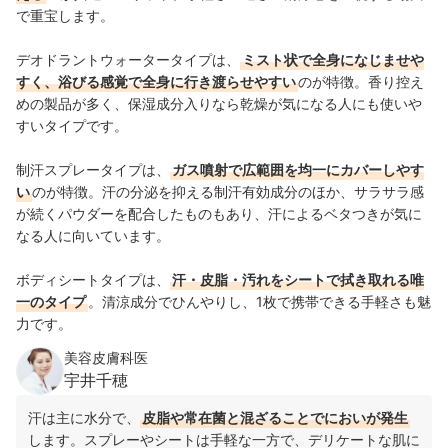
で重宝します。
デオドラントウォータータイプは、
ミスト状で全身になじませや
すく、浴びる感覚で全身に行き渡らせやすい
のが特徴。香り控え
めの製品が多く、保湿成分入りなら乾燥が気になる人にも使いや
すいタイプです。
制汗スプレータイプは、
ガス噴射で広範囲を均一にカバーしやす
い
のが特徴。汗の分泌を抑える制汗有効成分のほか、サラサラ感
が続くパウダーを配合したものもあり、汗によるベタつきが気に
なる人に向いています。
ボディシートタイプは、
汗・皮脂・汚れをシートで拭き取れる唯
一のタイプ
。清涼成分でひんやりし、1枚で携帯できる手軽さも魅
力です。
美容皮膚科医
宇井千穂
汗は主に水分で、
皮脂や常在菌と混ざることでにおいが発生
します。スプレーやシートは手軽な一方で、デリケートな肌に