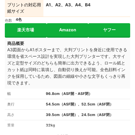
プリントの対応用
A1、A2、A3、A4、B4
紙サイズ
4色
色数
楽天市場
Amazon
ヤフー
商品概要
A3図面からA1ポスターまで、大判プリントを身近に使用できる
環境を省スペース設計を実現した大判プリンターです。大サイ
ズと定型サイズのどちらも簡単に出力できるよう、ロール紙と
カット紙は同時に装填し、自動切り換えが可能。全色顔料イン
クを採用しているため、図面の細線や小さな文字もくっきり再
現できます。
幅
96.8cm（ASF開・ASF閉）
奥行
54.5cm（ASF開）、52.5cm（ASF閉）
高さ
39.5cm（ASF開）、24.5cm（ASF閉）
重量
32kg