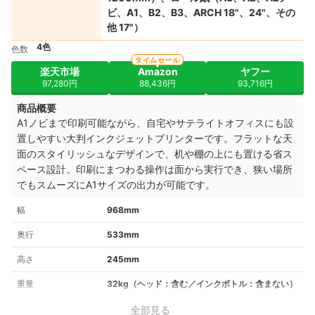
ビ、A1、B2、B3、ARCH 18"、24"、その
他 17"）
4色
色数
タイムセール
楽天市場
Amazon
ヤフー
97,280円
88,436円
93,716円
商品概要
A1ノビまで印刷可能ながら、自宅やサテライトオフィスにも設
置しやすい大判インクジェットプリンターです。フラットな天
面のスタイリッシュなデザインで、机や棚の上にも置ける省ス
ペース設計。印刷にまつわる操作は面から実行でき、狭い場所
でもスムーズにA1サイズの出力が可能です。
幅
968mm
奥行
533mm
高さ
245mm
重量
32kg（ヘッド：含む／インクボトル：含まない）
全部見る