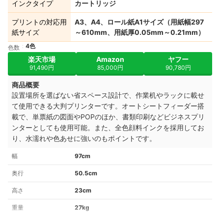
インクタイプ
カートリッジ
プリントの対応用
A3、A4、ロール紙A1サイズ（用紙幅297
紙サイズ
～610mm、用紙厚0.05mm～0.21mm）
4色
色数
楽天市場
Amazon
ヤフー
91,490円
85,000円
90,780円
商品概要
設置場所を選ばない省スペース設計で、作業机やラックに載せ
て使用できる大判プリンターです。オートシートフィーダー搭
載で、単票紙の図面やPOPのほか、書類印刷などビジネスプリ
ンターとしても使用可能。また、全色顔料インクを採用してお
り、水濡れや色あせに強いのもポイントです。
幅
97cm
奥行
50.5cm
高さ
23cm
重量
27kg