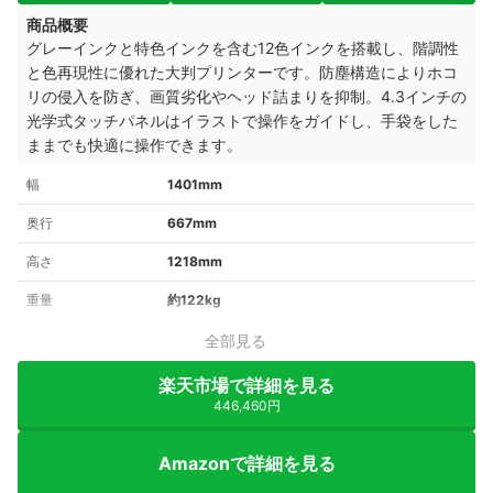
商品概要
グレーインクと特色インクを含む12色インクを搭載し、階調性
と色再現性に優れた大判プリンターです。防塵構造によりホコ
リの侵入を防ぎ、画質劣化やヘッド詰まりを抑制。4.3インチの
光学式タッチパネルはイラストで操作をガイドし、手袋をした
ままでも快適に操作できます。
幅
1401mm
奥行
667mm
高さ
1218mm
重量
約122kg
全部見る
楽天市場で詳細を見る
446,460円
Amazonで詳細を見る