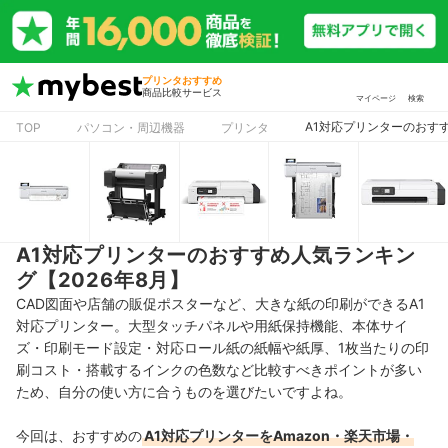
プリンタおすすめ
商品比較サービス
マイページ
検索
A1対応プリンターのおすす
TOP
パソコン・周辺機器
プリンタ
A1対応プリンターのおすすめ人気ランキン
グ【2026年8月】
CAD図面や店舗の販促ポスターなど、大きな紙の印刷ができるA1
対応プリンター。大型タッチパネルや用紙保持機能、本体サイ
ズ・印刷モード設定・対応ロール紙の紙幅や紙厚、1枚当たりの印
刷コスト・搭載するインクの色数など比較すべきポイントが多い
ため、自分の使い方に合うものを選びたいですよね。
今回は、おすすめの
A1対応プリンターをAmazon・楽天市場・