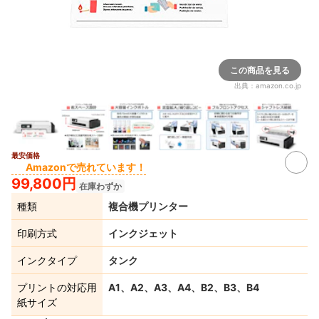
この商品を見る
出典：
amazon.co.jp
最安価格
Amazonで売れています！
99,800円
在庫わずか
種類
複合機プリンター
印刷方式
インクジェット
インクタイプ
タンク
プリントの対応用
A1、A2、A3、A4、B2、B3、B4
紙サイズ