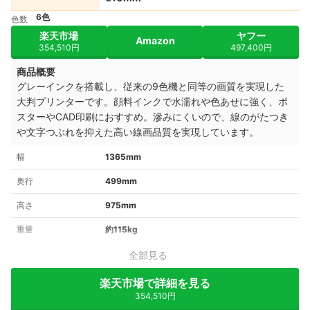
6色
色数
楽天市場
ヤフー
Amazon
354,510円
497,400円
商品概要
グレーインクを搭載し、従来の9色機と同等の画質を実現した
大判プリンターです。顔料インクで水濡れや色あせに強く、ポ
スターやCAD印刷におすすめ。滲みにくいので、線のがたつき
や文字つぶれを抑えた高い線画品質を実現しています。
幅
1365mm
奥行
499mm
高さ
975mm
重量
約115kg
全部見る
楽天市場で詳細を見る
354,510円