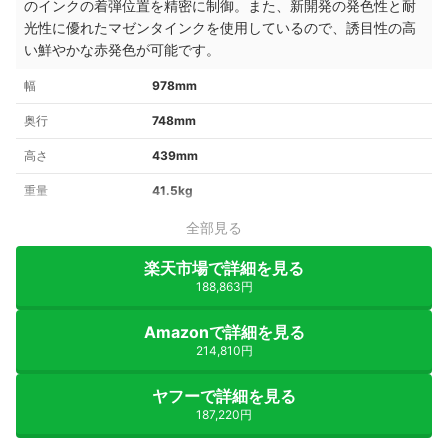
のインクの着弾位置を精密に制御。また、新開発の発色性と耐
光性に優れたマゼンタインクを使用しているので、誘目性の高
い鮮やかな赤発色が可能です。
幅
978mm
奥行
748mm
高さ
439mm
重量
41.5kg
全部見る
楽天市場で詳細を見る
188,863円
Amazonで詳細を見る
214,810円
ヤフーで詳細を見る
187,220円