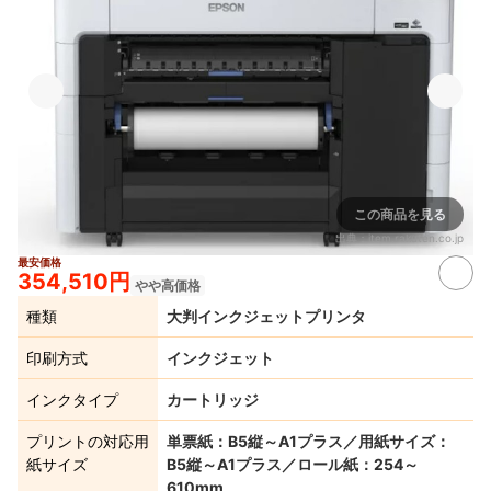
この商品を見る
出典：
item.rakuten.co.jp
最安価格
354,510円
やや高価格
種類
大判インクジェットプリンタ
印刷方式
インクジェット
インクタイプ
カートリッジ
プリントの対応用
単票紙：B5縦～A1プラス／用紙サイズ：
紙サイズ
B5縦～A1プラス／ロール紙：254～
610mm