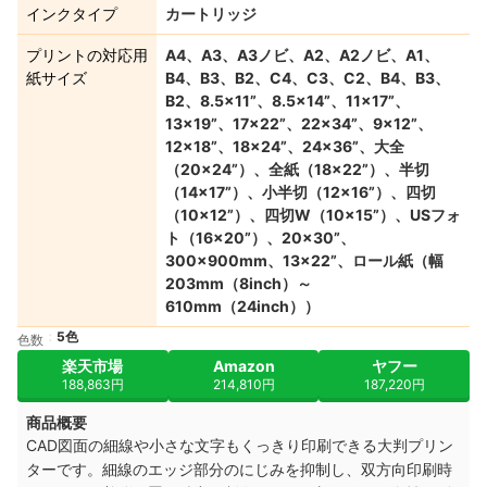
インクタイプ
カートリッジ
プリントの対応用
A4、A3、A3ノビ、A2、A2ノビ、A1、
紙サイズ
B4、B3、B2、C4、C3、C2、B4、B3、
B2、8.5×11”、8.5×14”、11×17”、
13×19”、17×22”、22×34”、9×12”、
12×18”、18×24”、24×36”、大全
（20×24”）、全紙（18×22”）、半切
（14×17”）、小半切（12×16”）、四切
（10×12”）、四切W（10×15”）、USフォ
ト（16×20”）、20×30”、
300×900mm、13×22”、ロール紙（幅
203mm（8inch）～
610mm（24inch））
5色
色数
楽天市場
Amazon
ヤフー
188,863円
214,810円
187,220円
商品概要
CAD図面の細線や小さな文字もくっきり印刷できる大判プリン
ターです。細線のエッジ部分のにじみを抑制し、双方向印刷時