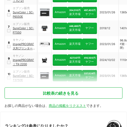
｜
TC-21
エプソン販売
354,510円
497,400円
6
Amazon
SureColor
｜
SC-
2023/01/26
136
楽天市場
ヤフー
P6550E
エプソン販売
446,460円
7
Amazon
ヤフー
SureColor
｜
SC-
2019/12
140
楽天市場
P7550
キヤノン
96.
8
Amazon
楽天市場
ヤフー
imagePROGRAF
2023/01/26
F開・
閉）
大判プリンター
｜
TC-20
キヤノン
427,147円
416,500円
9
Amazon
imagePROGRAF
2024/10/02
111
楽天市場
ヤフー
｜
TX-2200
エプソン販売
337,024円
10
Amazon
楽天市場
SureColor
｜
SC-
2023/01/26
136
ヤフー
T3750E
比較表の続きを見る
お探しの商品がない場合は、
商品の掲載をリクエスト
できます。
ランキングは参考になりましたか？