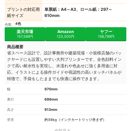
プリントの対応用
単票紙：A4～A3、ロール紙：297～
紙サイズ
610mm
4色
色数
楽天市場
Amazon
ヤフー
157,599円
123,300円
158,799円
商品概要
省スペース設計で、設計事務所や建築現場・小規模店舗のバッ
クヤードにも設置しやすい大判プリンターです。全色顔料イン
クで高い耐水性を実現し、水濡れや色あせに強く多用途に対
応。イラストによる操作ガイドや視認性の高いタッチパネルが
特徴で、手袋をしたままでも快適に操作できます。
幅
970mm
奥行
696mm
高さ
913mm
重量
約38kg（インクカートリッジ含まず）
全部見る