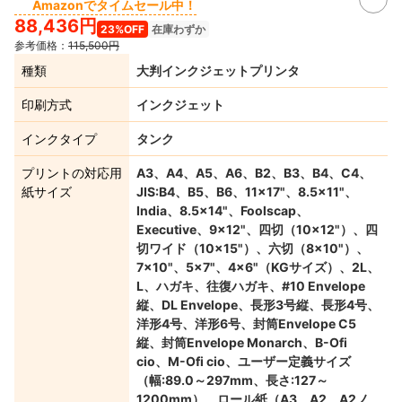
Amazonでタイムセール中！
88,436円
23%OFF
在庫わずか
参考価格：
115,500円
種類
大判インクジェットプリンタ
印刷方式
インクジェット
インクタイプ
タンク
プリントの対応用
A3、A4、A5、A6、B2、B3、B4、C4、
紙サイズ
JIS:B4、B5、B6、11×17"、8.5×11"、
India、8.5×14"、Foolscap、
Executive、9×12"、四切（10×12"）、四
切ワイド（10×15"）、六切（8×10"）、
7×10"、5×7"、4×6"（KGサイズ）、2L、
L、ハガキ、往復ハガキ、#10 Envelope
縦、DL Envelope、長形3号縦、長形4号、
洋形4号、洋形6号、封筒Envelope C5
縦、封筒Envelope Monarch、B-Ofi
cio、M-Ofi cio、ユーザー定義サイズ
（幅:89.0～297mm、長さ:127～
1200mm）、ロール紙（A3、A2、A2ノ