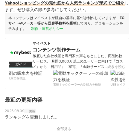
Yahoo!ショッピングの売れ筋から人気ランキング形式でご紹介
し
ます。ぜひ購入の際の参考にしてください。
本コンテンツはマイベストが独自の基準に基づき制作していますが、
EC
サイトやメーカー等から送客手数料を受領
しており、プロモーションを
含みます。
制作・運営ポリシー
マイベスト
コンテンツ制作チーム
徹底した自社検証と専門家の声をもとにした、商品比較
サービス。 月間3,000万以上のユーザーに向けて「コス
ガイド
メ」から「日用品」「家電」「金融サービス」まで、ベ
…続きを読む
ストな商品を選んでもらうために、毎日コンテンツを制
作中。
剤の吸水力を検証
コンテンツ制作チームのプロフィール
電動ネッククーラーの冷却力を検証
USBタイプCケー
最近の更新内容
2026.08.09
更新
ランキングを更新しました。
全部見る