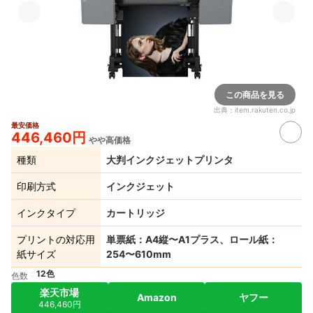
この商品を見る
出典：
item.rakuten.co.jp
最安価格
446,460円
やや高価格
種類
大判インクジェットプリンタ
印刷方式
インクジェット
インクタイプ
カートリッジ
プリントの対応用
単票紙：A4縦〜A1プラス、ロール紙：
紙サイズ
254〜610mm
12色
色数
楽天市場
Amazon
ヤフー
446,460円