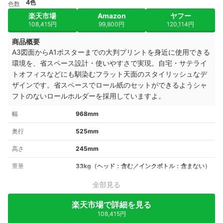
4色
色数
楽天市場
Amazon
ヤフー
108,415円
99,800円
120,114円
商品概要
A3図面からA1ポスターまでの大判プリントを身近に使用できる
環境を、省スペース設計・使いやすさで実現。自宅・サテライ
トオフィスなどにも馴染むフラット天面のスタイリッシュなデ
ザインです。省スペースでロール紙のセットができるようシャ
フトのないロールホルダーを採用していますよ。
幅
968mm
奥行
525mm
高さ
245mm
重量
33kg（ヘッド：含む／インクボトル：含まない）
全部見る
楽天市場で詳細を見る
108,415円