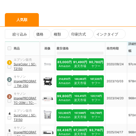
人気順
絞り込み
価格
種類
印刷方式
インクタイプ
詳細
商品
画像
最安価格
発売時期
幅
エプソン販売
85,000円
91,490円
90,780円
1
SureColor
｜
SC-
2020/09/24
97c
Amazon
楽天市場
ヤフー
T2150
キヤノン
214,810円
188,863円
187,220円
2
imagePROGRAF
2023/10/03
978
Amazon
楽天市場
ヤフー
｜
TM-250
キヤノン
99,800円
108,415円
120,114円
3
imagePROGRAF
2023/04/20
968
Amazon
楽天市場
ヤフー
TC-20M
｜
TC-
20M
エプソン販売
123,300円
157,599円
158,799円
4
SureColor
｜
SC-
970
Amazon
楽天市場
ヤフー
T3150
キヤノン
88,436円
97,280円
93,716円
5
imagePROGRAF
2025/04/17
968
Amazon
楽天市場
ヤフー