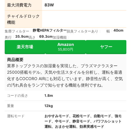
最大消費電力
83W
チャイルドロック
機能
静電HEPAフィルター
40cm
集塵フィルター
脱臭フィルターあり
幅
35.9cm
69.3cm
奥行
高さ
加湿機能
Amazon
楽天市場
ヤフー
55,800円
商品概要
業界トップクラスの加湿量を実現した、プラズマクラスター
25000搭載モデル。天気や生活スタイルを分析し、運転を最適
化するCOCORO AIRにも対応しています。静音性が高く、空気
の汚れ具合をランプで知らせする機能も便利ですね。
コードの長さ
1.8m
重量
12kg
運転モード
おやすみモード、花粉モード、自動モード、強モ
ード、中モード、静音モード、パワフルショット
運転、おまかせ運転、効果実感モード