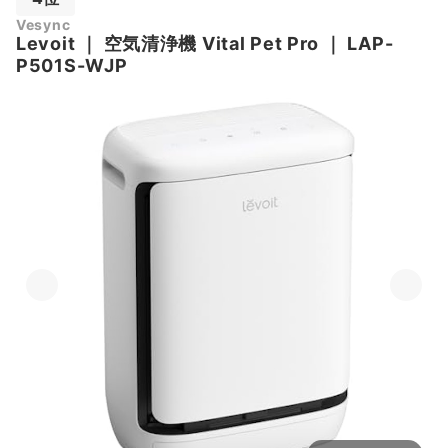
Vesync
Levoit
｜
空気清浄機 Vital Pet Pro
｜
LAP-
P501S-WJP