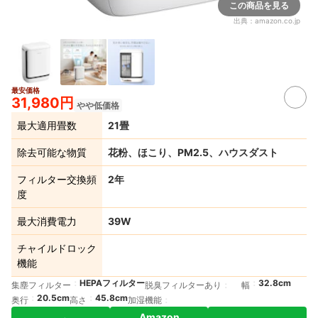
この商品を見る
出典：
amazon.co.jp
最安価格
31,980円
やや低価格
最大適用畳数
21畳
除去可能な物質
花粉、ほこり、PM2.5、ハウスダスト
フィルター交換頻
2年
度
最大消費電力
39W
チャイルドロック
機能
HEPAフィルター
32.8cm
集塵フィルター
脱臭フィルターあり
幅
20.5cm
45.8cm
奥行
高さ
加湿機能
Amazon