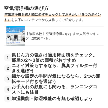
自動掃除機能付き空気清浄機全13商品おすすめ人気ランキング
空気清浄機の選び方
空気清浄機を選ぶ際に必ずチェックしておきたい「5つのポイン
自動掃除機能付き空気清浄機の売れ筋ランキングもチェック！
ト」
を以下のコンテンツから抜粋してご紹介します。
【徹底比較】空気清浄機のおすすめ人気ランキン
グ【2026年7月】
集じん力の強さは適用床面積をチェック。
1
部屋の2〜3倍の面積がおすすめ
ニオイ対策もするなら、脱臭フィルター付
2
きを選ぼう
細かな設定の手間が気になるなら、2つの運
3
転モード付きを選ぼう
お手入れの頻度にも関わる、ランニングコ
4
ストにも注目
加湿機能・除湿機能の有無も確認しよう
5