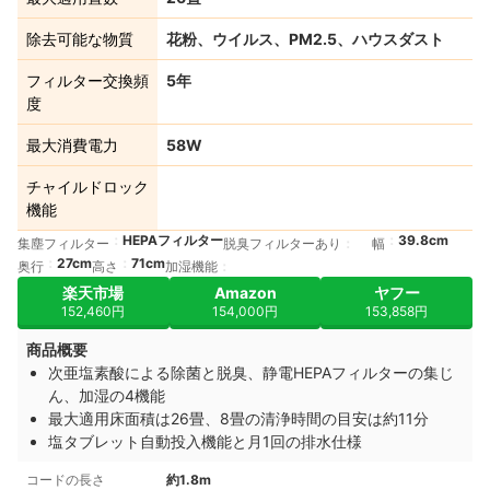
除去可能な物質
花粉、ウイルス、PM2.5、ハウスダスト
フィルター交換頻
5年
度
最大消費電力
58W
チャイルドロック
機能
HEPAフィルター
39.8cm
集塵フィルター
脱臭フィルターあり
幅
27cm
71cm
奥行
高さ
加湿機能
楽天市場
Amazon
ヤフー
152,460円
154,000円
153,858円
商品概要
次亜塩素酸による除菌と脱臭、静電HEPAフィルターの集じ
ん、加湿の4機能
最大適用床面積は26畳、8畳の清浄時間の目安は約11分
塩タブレット自動投入機能と月1回の排水仕様
コードの長さ
約1.8m