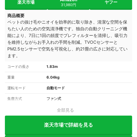
楽天市場
ヤフー
31,980円
商品概要
ペットの抜け毛やニオイを効率的に取り除き、清潔な空間を保
ちたい人のための空気清浄機です。独自の自動クリーニング機
能により、7日に1回の頻度でプレフィルターを清掃し、吸引力
を維持しながらお手入れの手間を削減。TVOCセンサーと
PM2.5センサーで空気を可視化し、約21畳の広さに対応してい
ます。
コードの長さ
1.83m
重量
6.04kg
運転モード
自動モード
集塵方式
ファン式
全部見る
楽天市場で詳細を見る