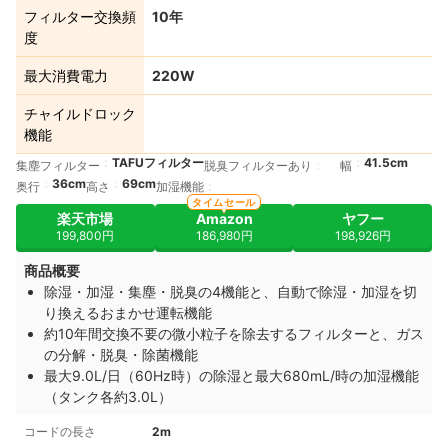
フィルター交換頻
10年
度
最大消費電力
220W
チャイルドロック
機能
TAFUフィルター
41.5cm
集塵フィルター
脱臭フィルターあり
幅
36cm
69cm
奥行
高さ
加湿機能
タイムセール
楽天市場
Amazon
ヤフー
199,800円
186,980円
198,926円
商品概要
除湿・加湿・集塵・脱臭の4機能と、自動で除湿・加湿を切
り換えるおまかせ運転機能
約10年間交換不要の微小粒子を除去するフィルターと、ガス
の分解・脱臭・除菌機能
最大9.0L/日（60Hz時）の除湿と最大680mL/時の加湿機能
（タンク各約3.0L）
コードの長さ
2m