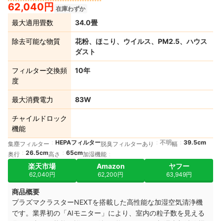
62,040円
在庫わずか
最大適用畳数
34.0畳
除去可能な物質
花粉、ほこり、ウイルス、PM2.5、ハウス
ダスト
フィルター交換頻
10年
度
最大消費電力
83W
チャイルドロック
機能
HEPAフィルター
不明
39.5cm
集塵フィルター
脱臭フィルターあり
幅
26.5cm
65cm
奥行
高さ
加湿機能
楽天市場
Amazon
ヤフー
62,040円
62,200円
63,949円
商品概要
プラズマクラスターNEXTを搭載した高性能な加湿空気清浄機
です。業界初の「AIモニター」により、室内の粒子数を見える