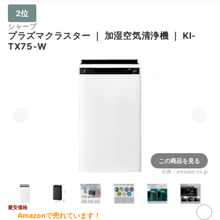
2位
シャープ
プラズマクラスター
｜
加湿空気清浄機
｜
KI-
TX75-W
この商品を見る
出典：
amazon.co.jp
最安価格
2+
Amazonで売れています！