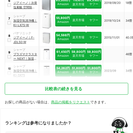
83,000円
89,350円
119,167円
6
ジアイーノ
｜
次亜
2019/09/20
18畳
Amazon
ヤフー
楽天市場
塩素酸 空間除菌脱
臭機
｜
F-MV4100
シャープ
55,800円
7
楽天市場
ヤフー
加湿空気清浄機
｜
2019/10/24
34畳
Amazon
KI-LX75-W
パナソニック
54,598円
8
楽天市場
ヤフー
ジアイーノ
｜
F-
2015/11/01
40.0
Amazon
JDL50-W
シャープ
61,450円
59,800円
59,800円
9
プラズマクラスタ
46畳
Amazon
楽天市場
ヤフー
ー
NEXT
｜
加湿空
気清浄機
｜
KI-
シャープ
SX100-W
54,262円
51,800円
51,800円
10
加湿空気清浄機
｜
2023/09
34畳
Amazon
楽天市場
ヤフー
KI-SX75
比較表の続きを見る
お探しの商品がない場合は、
商品の掲載をリクエスト
できます。
ランキングは参考になりましたか？