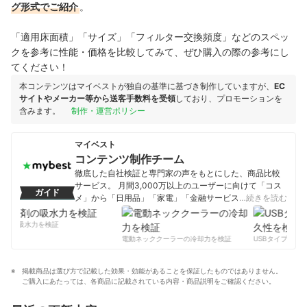
グ形式でご紹介
。
「適用床面積」「サイズ」「フィルター交換頻度」などのスペッ
クを参考に性能・価格を比較してみて、ぜひ購入の際の参考にし
てください！
本コンテンツはマイベストが独自の基準に基づき制作していますが、
EC
サイトやメーカー等から送客手数料を受領
しており、プロモーションを
含みます。
制作・運営ポリシー
マイベスト
コンテンツ制作チーム
徹底した自社検証と専門家の声をもとにした、商品比較
サービス。 月間3,000万以上のユーザーに向けて「コス
ガイド
メ」から「日用品」「家電」「金融サービス」まで、ベ
…続きを読む
ストな商品を選んでもらうために、毎日コンテンツを制
作中。
剤の吸水力を検証
コンテンツ制作チームのプロフィール
電動ネッククーラーの冷却力を検証
USBタイプCケー
掲載商品は選び方で記載した効果・効能があることを保証したものではありません。
ご購入にあたっては、各商品に記載されている内容・商品説明をご確認ください。