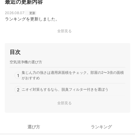
最近の更新内容
2026.08.07
更新
ランキングを更新しました。
全部見る
目次
空気清浄機の選び方
集じん力の強さは適用床面積をチェック。部屋の2〜3倍の面積
1
がおすすめ
2
ニオイ対策もするなら、脱臭フィルター付きを選ぼう
細かな設定の手間が気になるなら、2つの運転モード付きを選ぼ
全部見る
3
う
4
お手入れの頻度にも関わる、ランニングコストにも注目
選び方
ランキング
5
加湿機能・除湿機能の有無も確認しよう