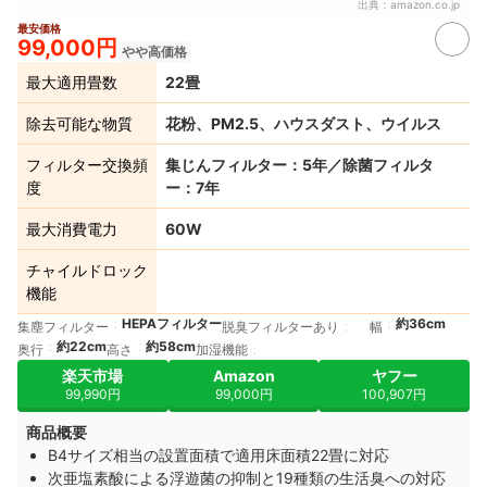
出典：
amazon.co.jp
最安価格
99,000円
やや高価格
最大適用畳数
22畳
除去可能な物質
花粉、PM2.5、ハウスダスト、ウイルス
フィルター交換頻
集じんフィルター：5年／除菌フィルタ
度
ー：7年
最大消費電力
60W
チャイルドロック
機能
HEPAフィルター
約36cm
集塵フィルター
脱臭フィルターあり
幅
約22cm
約58cm
奥行
高さ
加湿機能
楽天市場
Amazon
ヤフー
99,990円
99,000円
100,907円
商品概要
B4サイズ相当の設置面積で適用床面積22畳に対応
次亜塩素酸による浮遊菌の抑制と19種類の生活臭への対応