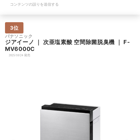
コンテンツの誤りを送信する
3位
パナソニック
ジアイーノ
｜
次亜塩素酸 空間除菌脱臭機
｜
F-
MV6000C
2025/10/24 発売