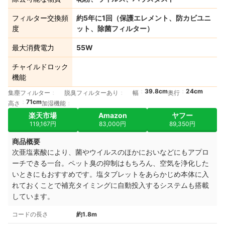
フィルター交換頻
約5年に1回（保護エレメント、防カビユニ
度
ット、除菌フィルター）
最大消費電力
55W
チャイルドロック
機能
39.8cm
24cm
集塵フィルター
脱臭フィルターあり
幅
奥行
71cm
高さ
加湿機能
楽天市場
Amazon
ヤフー
119,167円
83,000円
89,350円
商品概要
次亜塩素酸により、菌やウイルスのほかにおいなどにもアプロ
ーチできる一台。ペット臭の抑制はもちろん、空気を浄化した
いときにもおすすめです。塩タブレットをあらかじめ本体に入
れておくことで補充タイミングに自動投入するシステムも搭載
しています。
コードの長さ
約1.8m