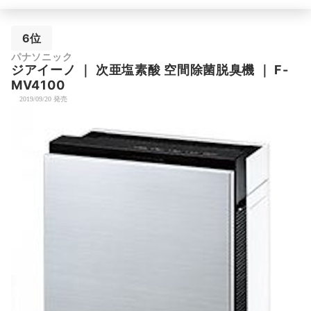
6位
パナソニック
ジアイーノ
｜
次亜塩素酸 空間除菌脱臭機
｜
F-
MV4100
2019/09/20 発売