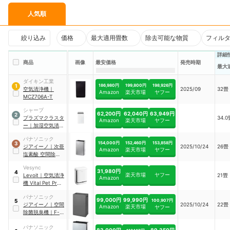
人気順
絞り込み
価格
最大適用畳数
除去可能な物質
フィル
詳細
商品
画像
最安価格
発売時期
最大
ダイキン工業
186,980円
199,800円
198,926円
1
空気清浄機
｜
2025/09
32畳
Amazon
楽天市場
ヤフー
MCZ706A-T
シャープ
62,200円
62,040円
63,949円
2
プラズマクラスタ
34.0
Amazon
楽天市場
ヤフー
ー
｜
加湿空気清浄
機
｜
KI-TX75-W
パナソニック
154,000円
152,460円
153,858円
3
ジアイーノ
｜
次亜
2025/10/24
26畳
Amazon
楽天市場
ヤフー
塩素酸 空間除菌脱
臭機
｜
F-
Vesync
MV6000C
31,980円
4
楽天市場
ヤフー
Levoit
｜
空気清浄
21畳
Amazon
機 Vital Pet Pro
｜
LAP-P501S-WJP
パナソニック
99,000円
99,990円
100,907円
5
ジアイーノ
｜
空間
2025/10/24
22畳
Amazon
楽天市場
ヤフー
除菌脱臭機
｜
F-
MV5000C-H
パナソニック