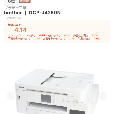
6位
検証3位
ブラザー工業
brother
｜
DCP-J4250N
2025/10 発売
検証スコア
4.14
ランニングコストの安さ
4.83
｜
使いやすさ
4.40
｜
静音性の高さ
3.79
｜
写真印刷のきれいさ
3.50
｜
文書印刷のきれいさ
3.76
｜
印刷の速さ
4.62