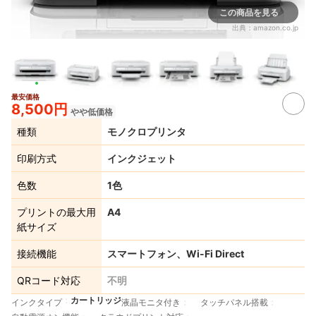
この商品を見る
出典：
amazon.co.jp
最安価格
8,500円
やや低価格
種類
モノクロプリンタ
印刷方式
インクジェット
色数
1色
プリントの最大用
A4
紙サイズ
接続機能
スマートフォン、Wi-Fi Direct
QRコード対応
不明
カートリッジ
インクタイプ
液晶モニタ付き
タッチパネル搭載