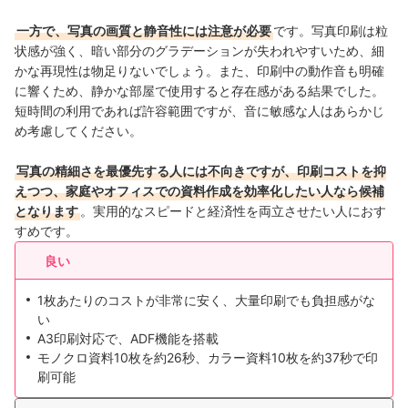
一方で、写真の画質と静音性には注意が必要
です。写真印刷は粒
状感が強く、暗い部分のグラデーションが失われやすいため、細
かな再現性は物足りないでしょう。また、印刷中の動作音も明確
に響くため、静かな部屋で使用すると存在感がある結果でした。
短時間の利用であれば許容範囲ですが、音に敏感な人はあらかじ
め考慮してください。
写真の精細さを最優先する人には不向きですが、印刷コストを抑
えつつ、家庭やオフィスでの資料作成を効率化したい人なら候補
となります
。実用的なスピードと経済性を両立させたい人におす
すめです。
良い
1枚あたりのコストが非常に安く、大量印刷でも負担感がな
い
A3印刷対応で、ADF機能を搭載
モノクロ資料10枚を約26秒、カラー資料10枚を約37秒で印
刷可能