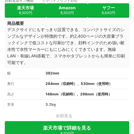
自動電源オン機能
クラウドプリント対応
楽天市場
Amazon
ヤフー
8,500円
8,500円
8,640円
商品概要
デスクサイドにもすっきり設置できる、コンパクトサイズのシ
ンプルなデザインが特徴的です。約2,400ページの大容量ブラ
ックインクで低コストな印刷ができ、顔料インクのため強い耐
水性で水性マーカーにもにじみにくくできています。無線
LAN・有線LAN搭載で、スマホやタブレットからも簡単に印刷
可能です。
幅
392mm
奥行
264mm（収納時）、530mm（使用時）
高さ
148mm（収納時）、296mm（使用時）
重量
3.2kg
全部見る
楽天市場で詳細を見る
8,500円