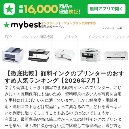
インクジェット・フォトプリンタおすすめ
商品比較サービス
マイページ
検索
TOP
パソコン・周辺機器
プリンタ
インクジェット・フォト
【徹底比較】顔料インクのプリンターのおす
すめ人気ランキング【2026年7月】
文字や写真をくっきり描写できる顔料インクのプリンター。にじ
みにくく長期保存にも強いため、資料印刷の多い人や写真を自宅
で手軽に仕上げたい人に適しています。しかし解像度・用紙対
応・運用コストなどは製品によって異なるので、どれを選べばい
いか判断に迷ってしまうこともあるのではないでしょうか。
今回は、最新商品や売れ筋上位から人気の顔料インクのプリンタ
ーを集め、選ぶ際に欠かせない点で比較して徹底検証。選び方と