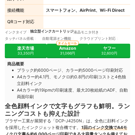
接続機能
スマートフォン、AirPrint、Wi-Fi Direct
QRコード対応
独立型インクカートリッジ
インクタイプ
液晶モニタ付き
タッチパネル搭載
自動電源オン機能
クラウドプリント対応
タイムセール
楽天市場
Amazon
ヤフー
33,350円
31,066円
32,600円
商品概要
ブラック約6000ページ、カラー約5000ページ印刷対応
A4カラー約4.1円、モノクロ約0.8円の印刷コストと4色独
立顔料インク
A4カラー約19ipmの印刷速度、最大20枚給紙のADF、自動
両面印刷
全色顔料インクで文字もグラフも鮮明。ラン
ニングコストも抑えた設計
ブラザー工業が展開する「DCP-J4250N」は、全色に顔料インク
を採用したインクジェット複合機です。
1回のインク交換でA4モ
ノクロ文書を約6,000ページ印刷できる大容量タンクを備えてお