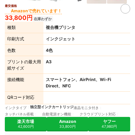
最安価格
4+
Amazonで売れています！
33,800円
在庫わずか
種類
複合機プリンタ
印刷方式
インクジェット
色数
4色
プリントの最大用
A3
紙サイズ
接続機能
スマートフォン、AirPrint、Wi-Fi
Direct、NFC
QRコード対応
独立型インクカートリッジ
インクタイプ
液晶モニタ付き
タッチパネル搭載
自動電源オン機能
クラウドプリント対応
楽天市場
Amazon
ヤフー
42,600円
33,800円
47,980円