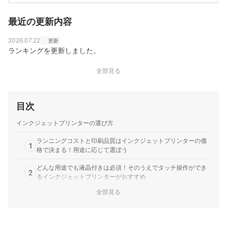
最近の更新内容
2026.07.22
更新
ランキングを更新しました。
全部見る
目次
インクジェットプリンターの選び方
ランニングコストと印刷品質はインクジェットプリンターの価
1
格で決まる！用途に応じて選ぼう
どんな用途でも液晶付きは必須！そのうえでタッチ操作ができ
2
るインクジェットプリンターがおすすめ
全部見る
仕事で使うならエコタンク式インクジェットプリンターがおす
3
すめ。毎月使えば元が取れる！
スマホから印刷するなら、「QRコード」「NFC」対応のインク
4