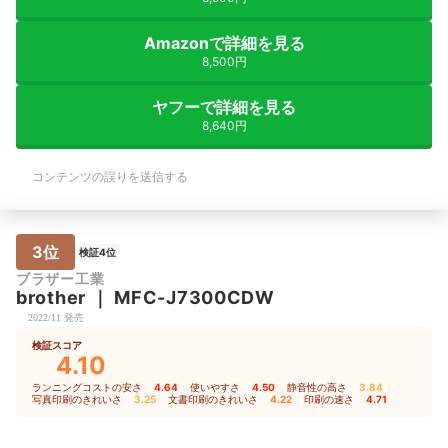
Amazonで詳細を見る
8,500円
ヤフーで詳細を見る
8,640円
コンテンツの誤りを送信する
3位
検証4位
ブラザー工業
brother
｜
MFC-J7300CDW
2022/11 発売
検証スコア
4.10
ランニングコストの安さ
4.64
｜
使いやすさ
4.50
｜
静音性の高さ
3.84
｜
写真印刷のきれいさ
3.25
｜
文書印刷のきれいさ
4.22
｜
印刷の速さ
4.71