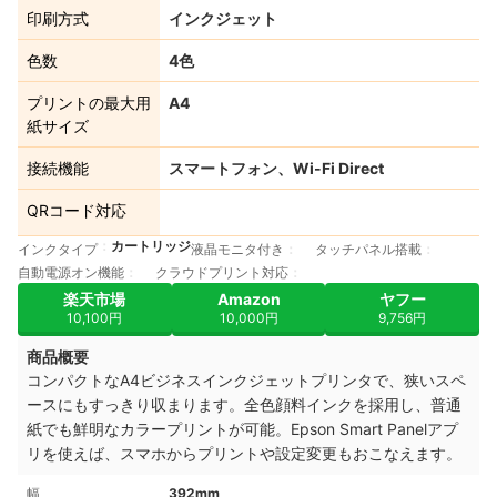
印刷方式
インクジェット
色数
4色
プリントの最大用
A4
紙サイズ
接続機能
スマートフォン、Wi-Fi Direct
QRコード対応
カートリッジ
インクタイプ
液晶モニタ付き
タッチパネル搭載
自動電源オン機能
クラウドプリント対応
楽天市場
Amazon
ヤフー
10,100円
10,000円
9,756円
商品概要
コンパクトなA4ビジネスインクジェットプリンタで、狭いスペ
ースにもすっきり収まります。全色顔料インクを採用し、普通
紙でも鮮明なカラープリントが可能。Epson Smart Panelアプ
リを使えば、スマホからプリントや設定変更もおこなえます。
幅
392mm