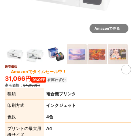
Amazonで見る
最安価格
3+
Amazonでタイムセール中！
31,066円
9%OFF
在庫わずか
参考価格：
34,000円
種類
複合機プリンタ
印刷方式
インクジェット
色数
4色
プリントの最大用
A4
紙サイズ