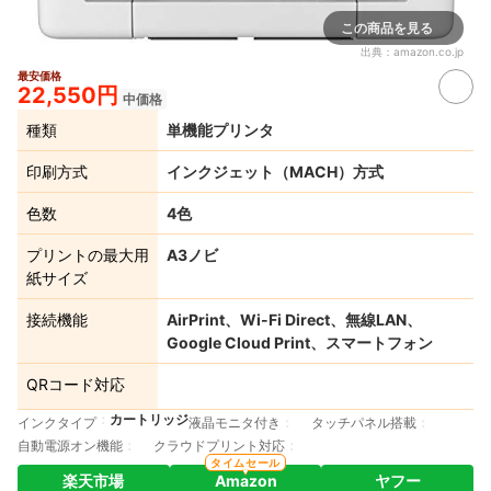
この商品を見る
出典：
amazon.co.jp
最安価格
22,550円
中価格
種類
単機能プリンタ
印刷方式
インクジェット（MACH）方式
色数
4色
プリントの最大用
A3ノビ
紙サイズ
接続機能
AirPrint、Wi-Fi Direct、無線LAN、
Google Cloud Print、スマートフォン
QRコード対応
カートリッジ
インクタイプ
液晶モニタ付き
タッチパネル搭載
自動電源オン機能
クラウドプリント対応
タイムセール
楽天市場
Amazon
ヤフー