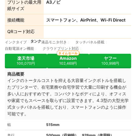
プリントの最大用
A3ノビ
紙サイズ
接続機能
スマートフォン、AirPrint、Wi-Fi Direct
QRコード対応
タンク
インクタイプ
液晶モニタ付き
タッチパネル搭載
自動電源オン機能
クラウドプリント対応
タイムセール
楽天市場
Amazon
ヤフー
100,070円
102,469円
100,998円
商品概要
インクのトータルコストを抑える大容量インクボトルを搭載し
たプリンターで、在宅業務や自宅学習で大量に印刷する機会が
多い人におすすめです。コンパクトなボディにより、オフィス
や家庭でもスペースを取らずに設置できます。4.3型の大型光学
式タッチパネルを搭載しており、スマートフォンのように操作
可能です。
幅
515mm
奥行
500mm（収納時）、976mm（使用時）