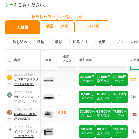
シー
をご覧ください。
検証したランキングはこちら
検証スコア順
コスパ順
人気順
絞り込み
価格
種類
印刷方式
色数
プリントの最
検証
商品
画像
最安価格
人気
スコア
エプソン販売
-
22,609円
22,589円
22,550円
1
1位
ビジネスプリンタ
Amazon
楽天市場
ヤフー
ー
｜
PX-S5010
エプソン販売
-
8,500円
8,500円
8,640円
2
2位
A4インクジェット
Amazon
楽天市場
ヤフー
プリンター
｜
PX-
S155
ブラザー工業
4.10
33,800円
42,600円
47,980円
3
3位
brother
｜
MFC-
Amazon
楽天市場
ヤフー
J7300CDW
エプソン販売
-
102,469円
100,070円
100,998円
4
4位
ビジネスプリンタ
Amazon
楽天市場
ヤフー
ー エコタンク搭載