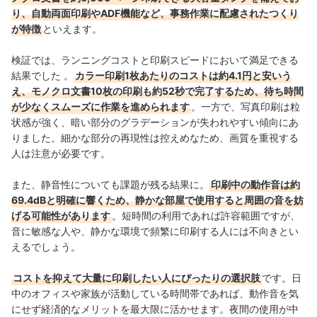
り、自動両面印刷やADF機能など、事務作業に配慮されたつくり
が特徴
といえます。
検証では、ランニングコストと印刷スピードにおいて満足できる
結果でした 。
カラー印刷1枚あたりのコストは約4.1円と安いう
え、モノクロ文書10枚の印刷も約52秒で完了するため、待ち時間
が少なくスムーズに作業を進められます
。一方で、写真印刷は粒
状感が強く、暗い部分のグラデーションが失われやすい傾向にあ
りました。細かな部分の再現性は控えめなため、画質を重視する
人は注意が必要です。
また、静音性についても課題が残る結果に。
印刷中の動作音は約
69.4dBと明確に響くため、静かな部屋で使用すると周囲の音を妨
げる可能性があります
。短時間の利用であれば許容範囲ですが、
音に敏感な人や、静かな環境で頻繁に印刷する人には不向きとい
えるでしょう。
コストを抑えて大量に印刷したい人にぴったりの選択肢
です。日
中のオフィスや家族が活動している時間帯であれば、動作音を気
にせず経済的なメリットを最大限に活かせます。夜間の使用が中