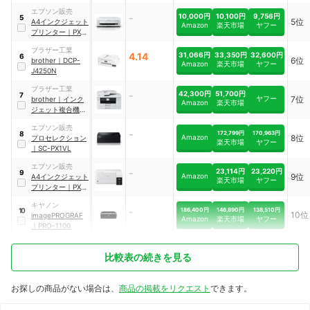
モデル
｜
PX-
エプソン販売
M6711FT
-
10,000円
10,100円
9,756円
5
5位
A4インクジェット
Amazon
楽天市場
ヤフー
プリンター
｜
PX-
S505
ブラザー工業
4.14
31,066円
33,350円
32,600円
6
6位
brother
｜
DCP-
Amazon
楽天市場
ヤフー
J4250N
ブラザー工業
-
42,300円
51,700円
7
ヤフー
7位
brother
｜
インク
Amazon
楽天市場
ジェット複合機
｜
MFC-J7210CDW
エプソン販売
-
172,799円
170,963円
8
Amazon
8位
プロセレクション
楽天市場
ヤフー
｜
SC-PX1VL
エプソン販売
-
23,114円
23,220円
9
Amazon
9位
A4インクジェット
楽天市場
ヤフー
プリンター
｜
PX-
S161T
キヤノン
-
186,400円
146,890円
138,510円
10
10位
imagePROGRAF
Amazon
楽天市場
ヤフー
｜
PRO-1100
比較表の続きを見る
お探しの商品がない場合は、
商品の掲載をリクエスト
できます。