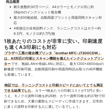
商品概要
耐久枚数約30万ページ、A4カラーとモノクロ共に約
28ipmのインクジェット複合機
最大600枚給紙、自動両面プリントと両面同時スキャン対
応
4色独立の全色顔料インク、ランニングコストはカラー約
6.5円、モノクロ約1.7円/枚
1枚あたりのコストが非常に安い。印刷速度
も速くA3印刷にも対応
ブラザー工業の複合機プリンタ「brother MFC-J7300CDW」
は、A3対応の印刷とスキャン機能を備えたインクジェットプリン
ター
です。無線LANや有線LANに対応し、最大1200×4800dpiの
解像度で印刷可能。自動両面印刷や両面同時読み取りのADF機能
も装備しています。
検証では、ランニングコストと印刷スピードにおいてとても満足
できる結果でした
。カラー1枚あたりの印刷コストが7.5円と安い
うえ、モノクロ資料10枚を約26秒、カラー資料10枚を約37秒で印
刷できるため、大量の書類もスピーディに作成できます。日常的
に多くの資料を印刷する人に適しているでしょう。