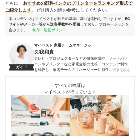
ともに、
おすすめの顔料インクのプリンターをランキング形式で
ご紹介します
。ぜひ購入の際の参考にしてください。
本コンテンツはマイベストが独自の基準に基づき制作していますが、
EC
サイトやメーカー等から送客手数料を受領
しており、プロモーションを
含みます。
制作・運営ポリシー
マイベスト 家電チームマネージャー
久我和真
テレビ・プロジェクターなどの映像家電や、ノートパソ
コンやプリンターなど家電全般の比較・コンテンツ制作
ガイド
を経験し、家電チームのマネージャーに就任。キャリブ
…続きを読む
レーションソフトを用いたテレビ・プロジェクターの画
質測定を設計したり、ノートパソコンのベンチマークテ
すべての検証は
ストに取り組んだりしてきた。「ユーザーにとってベス
マイベストが行っています
トな選択体験を提供する」ことを心がけて、コンテンツ
制作を行っている。
久我和真のプロフィール