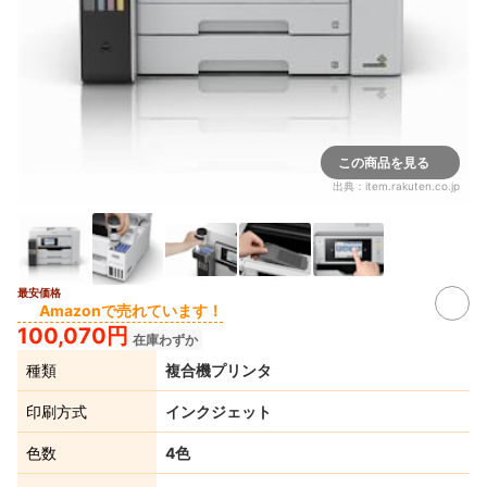
この商品を見る
出典：
item.rakuten.co.jp
最安価格
Amazonで売れています！
100,070円
在庫わずか
種類
複合機プリンタ
印刷方式
インクジェット
色数
4色