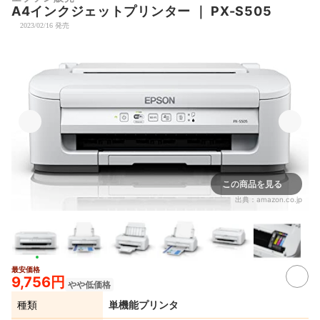
A4インクジェットプリンター
｜
PX-S505
2023/02/16 発売
この商品を見る
出典：
amazon.co.jp
最安価格
9,756円
やや低価格
種類
単機能プリンタ