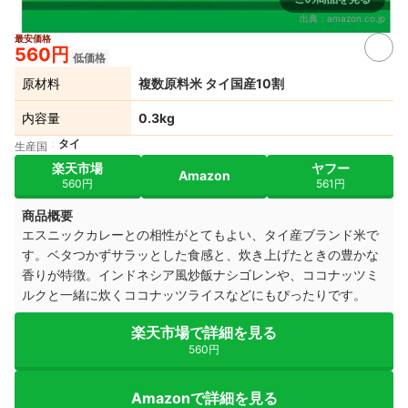
出典：
amazon.co.jp
最安価格
560円
低価格
原材料
複数原料米 タイ国産10割
内容量
0.3kg
タイ
生産国
楽天市場
ヤフー
Amazon
560円
561円
商品概要
エスニックカレーとの相性がとてもよい、タイ産ブランド米で
す。ベタつかずサラッとした食感と、炊き上げたときの豊かな
香りが特徴。インドネシア風炒飯ナシゴレンや、ココナッツミ
ルクと一緒に炊くココナッツライスなどにもぴったりです。
楽天市場で詳細を見る
560円
Amazonで詳細を見る