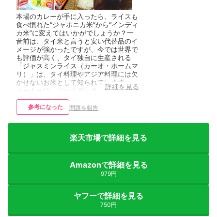
本場のカレーが手に入ったら、ライスも
食べ慣れた“ジャポニカ米”から“インディ
カ米”に変えてはいかがでしょうか？一
昔前は、タイ米と言うと安い代替品のイ
メージが強かったですが、今では世界で
も評価が高く、タイ独自に生産される
「ジャスミンライス（カーオ・ホームマ
リ）」は、タイ料理やアジア料理には欠
かせないお米として知られています。
詳細を見る
メーカーは、ジャスダック上場企業の米
穀事業を取扱う「木徳神糧株式会社」
で、タイ王国の大手米問屋「チアメン
参考になった
問題を報告
社」が提供する『ゴールデン・フェニッ
クス』ブランドをタイから輸入し、日本
の厳しい安全基準をクリアして販売され
楽天市場で詳細を見る
ています。 お米は、封を明けた瞬間か
ら良い香りが漂い、日本の“うるち米”と
は全く異なった細長い形が特徴です。そ
Amazonで詳細を見る
して、お米は研がなくてもＯＫ！気にな
る方はちょっと水で「すすぐ」だけで良
979円
いと思います。パッケージの裏面には、
炊飯器でもできる美味しい炊き方が記載
ヤフーで詳細を見る
されているので、はじめての方でも安心
750円
して調理できます。 炊あがりは、ぬか
臭は当然全くなし！香気が強すぎず、ポ