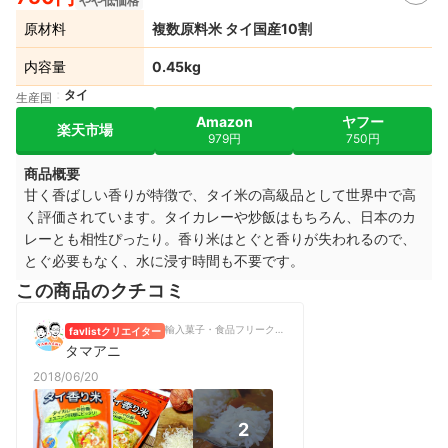
やや低価格
原材料
複数原料米 タイ国産10割
内容量
0.45kg
タイ
生産国
Amazon
ヤフー
楽天市場
979円
750円
商品概要
甘く香ばしい香りが特徴で、タイ米の高級品として世界中で高
く評価されています。タイカレーや炒飯はもちろん、日本のカ
レーとも相性ぴったり。香り米はとぐと香りが失われるので、
とぐ必要もなく、水に浸す時間も不要です。
この商品のクチコミ
輸入菓子・食品フリーク＆ブロガー
favlistクリエイター
タマアニ
2018/06/20
2