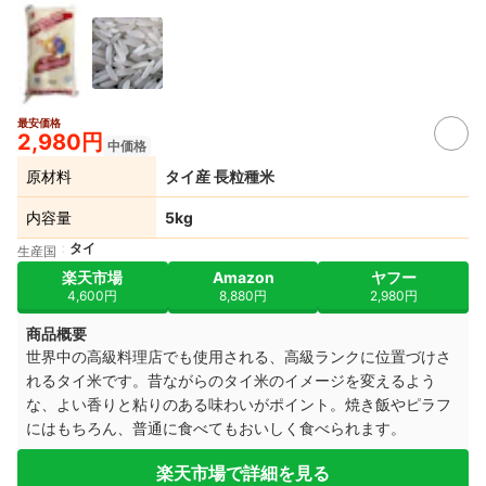
最安価格
2,980円
中価格
原材料
タイ産 長粒種米
内容量
5kg
タイ
生産国
楽天市場
Amazon
ヤフー
4,600円
8,880円
2,980円
商品概要
世界中の高級料理店でも使用される、高級ランクに位置づけさ
れるタイ米です。昔ながらのタイ米のイメージを変えるよう
な、よい香りと粘りのある味わいがポイント。焼き飯やピラフ
にはもちろん、普通に食べてもおいしく食べられます。
楽天市場で詳細を見る