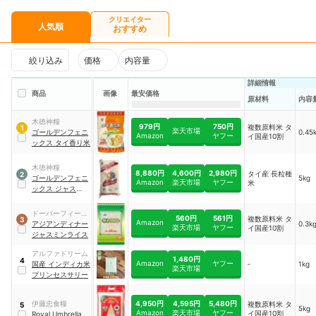
クリエイター
人気順
おすすめ
絞り込み
価格
内容量
詳細情報
商品
画像
最安価格
原材料
内容
木徳神糧
979円
750円
複数原料米 タ
1
楽天市場
ゴールデンフェニ
0.45
Amazon
ヤフー
イ国産10割
ックス タイ香り米
木徳神糧
8,880円
4,600円
2,980円
タイ産 長粒種
2
ゴールデンフェニ
5kg
Amazon
楽天市場
ヤフー
米
ックス ジャスミン
ライス
ドーバーフィール
560円
561円
複数原料米 タ
3
Amazon
ドファーイースト
アジアンディナー
0.3k
楽天市場
ヤフー
イ国産10割
ジャスミンライス
アルファドリーム
1,480円
4
Amazon
ヤフー
国産 インディカ米
‐
1kg
楽天市場
プリンセスサリー
4,950円
4,595円
5,480円
伊藤忠食糧
複数原料米 タ
5
5kg
Amazon
楽天市場
ヤフー
イ国産10割
Royal Umbrella