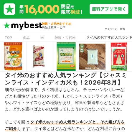
雑穀・古代米おすすめ
商品比較サービス
マイページ
検索
タイ米のおすすめ人気ランキ
TOP
食品
米
雑穀・古代米
タイ米のおすすめ人気ランキング【ジャスミ
ンライス・インディカ米も！2026年8月】
細長い形が特徴で、タイ料理はもちろん、チャーハンやカレーな
どとも相性ぴったりのタイ米。しかしジャスミンライス（香米）
やホワイトライスなどの種類があり、容量や製造年などもさまざ
ま。どれを選べばよいのか迷ってしまうのではないでしょうか。
そこで今回は
タイ米のおすすめ人気ランキングと、その選び方を
ご紹介
します。タイ米とはどんな米なのか、どんな料理に合うの