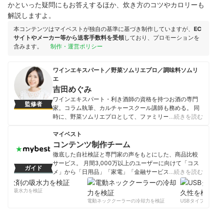
かといった疑問にもお答えするほか、炊き方のコツやカロリーも
解説しますよ。
本コンテンツはマイベストが独自の基準に基づき制作していますが、
EC
サイトやメーカー等から送客手数料を受領
しており、プロモーションを
含みます。
制作・運営ポリシー
ワインエキスパート／野菜ソムリエプロ／調味料ソムリ
エ
吉田めぐみ
ワインエキスパート・利き酒師の資格を持つお酒の専門
監修者
家。コラム執筆、カルチャースクール講師も務める。 同
時に、野菜ソムリエプロとして、ファミリー向けレシピ
…続きを読む
の考案・連載を始め、ラジオなどへのメディア出演など
幅広く活動中。青森野菜専門マルシェの店長を務めるほ
マイベスト
か、第二回野菜ソムリエアワードの特別賞も受賞してい
コンテンツ制作チーム
る。 他にも、調味料ソムリエ、ベジフルビューティーア
徹底した自社検証と専門家の声をもとにした、商品比較
ドバイザー、ジュニア食育マイスター、フードコーチ、
サービス。 月間3,000万以上のユーザーに向けて「コス
ガイド
IFAオリーブスペシャリスト、江戸東京野菜コンシェルジ
メ」から「日用品」「家電」「金融サービス」まで、ベ
…続きを読む
ュの資格も保有し、Twitterのフォロワーは9000人を越え
ストな商品を選んでもらうために、毎日コンテンツを制
る。
作中。
剤の吸水力を検証
吉田めぐみのプロフィール
コンテンツ制作チームのプロフィール
電動ネッククーラーの冷却力を検証
USBタイプCケー