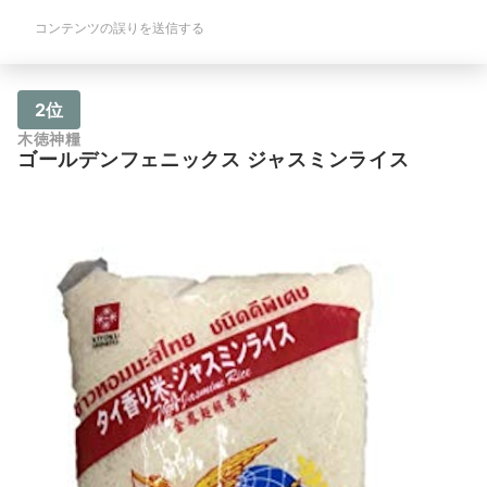
ップコーンを連想させる香ばしい薫り
コンテンツの誤りを送信する
で、パラッと軽く柔らかい質感。 どの
スパイスとも違う香りが、芳香が強いエ
スニック料理に華を添えてくれます。香
り豊かなお米の女王・高級米「ジャスミ
ンライス」を次のカレーに合わせてみま
2位
せんか？
木徳神糧
ゴールデンフェニックス ジャスミンライス