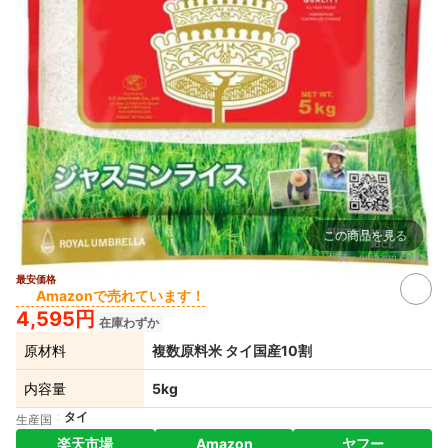
この商品を見る
出典：
amazon.co.jp
最安価格
Amazonで売れています！
4,595円
在庫わずか
原材料
複数原料米 タイ国産10割
内容量
5kg
タイ
生産国
楽天市場
Amazon
ヤフー