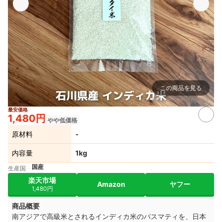
この商品を見る
出典：
item.rakuten.co.jp
最安価格
1,480円
やや低価格
原材料
‐
内容量
1kg
国産
生産国
楽天市場
Amazon
ヤフー
1,480円
商品概要
南アジアで高級米とされるインディカ米のバスマティを、日本