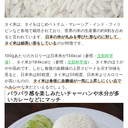
タイ米は、タイをはじめベトナム・マレーシア・インド・フィリ
ピンなど各地で栽培されており、世界の米の生産量の約8割を占め
ると言われています
。
日本の米が丸みを帯びた形なのに対して、
タイ米は細長い形をしている
のが特徴です。
100gあたりのカロリーは日本米が156kcal（参照：
文部科学
省
）、タイ米が184kcalと（参照：
文部科学省
）、タイ米のほうが
やや高めです。しかし食後の血糖値の上昇スピードを示すGI値を
見ると、日本米は80程度、タイ米は50程度。日本米よりカロリー
が高いものの、
タイ米は食後に血糖値が一気に上昇しにくい点で
ヘルシー
な米だといえるでしょう。
パラパラ感を楽しみたいチャーハンや水分が多
いカレーなどにマッチ