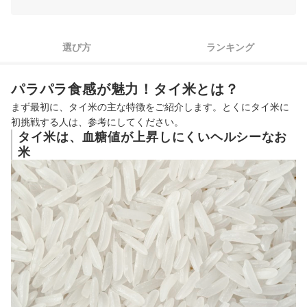
3
タイ米好きなら古米、はじめて食べるなら新米がおすすめ
タイ米全20商品おすすめ人気ランキング
選び方
ランキング
タイ米の炊き方は？炊飯器でおいしく炊ける？
パラパラ食感が魅力！タイ米とは？
タイ米の売れ筋ランキングもチェック！
まず最初に、タイ米の主な特徴をご紹介します。とくにタイ米に
初挑戦する人は、参考にしてください。
タイ米は、血糖値が上昇しにくいヘルシーなお
米