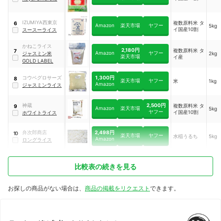
IZUMIYA西東京
複数原料米 タ
6
Amazon
楽天市場
ヤフー
5kg
イ国産10割
スースーライス
かねこライス
2,180円
複数原料米 タ
7
Amazon
ヤフー
ジャスミン米
2kg
楽天市場
イ産
GOLD LABEL
1,300円
コウベグロサーズ
8
楽天市場
ヤフー
米
1kg
Amazon
ジャスミンライス
2,500円
神蔵
複数原料米 タ
9
Amazon
楽天市場
5kg
ヤフー
イ国産10割
ホワイトライス
2,498円
弁次郎商店
10
楽天市場
ヤフー
水稲うるち
5kg
Amazon
ロングライス
比較表の続きを見る
お探しの商品がない場合は、
商品の掲載をリクエスト
できます。