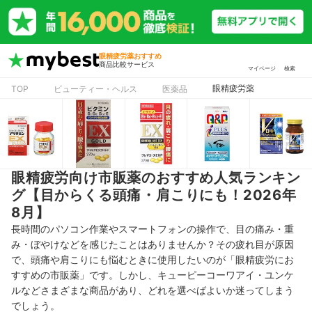
眼精疲労薬おすすめ
商品比較サービス
マイページ
検索
眼精疲労薬
TOP
ビューティー・ヘルス
医薬品
眼精疲労向け市販薬のおすすめ人気ランキン
グ【目からくる頭痛・肩こりにも！2026年
8月】
長時間のパソコン作業やスマートフォンの操作で、目の痛み・重
み・ぼやけなどを感じたことはありませんか？その疲れ目が原因
で、頭痛や肩こりにも悩むときに使用したいのが「眼精疲労にお
すすめの市販薬」です。しかし、キューピーコーワアイ・ユンケ
ルなどさまざまな商品があり、どれを選べばよいか迷ってしまう
でしょう。