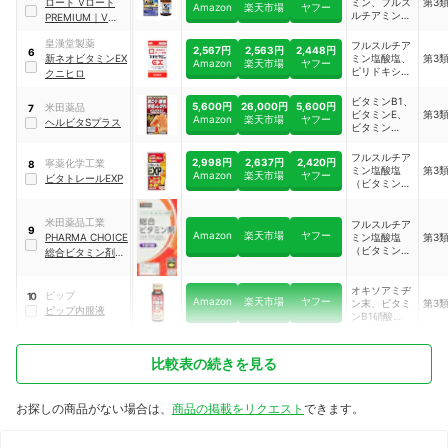
ロート
Vロート
ミン、フルス
第3
ル、添加物
Amazon
楽天市場
ヤフー
ネシウム・カ
ルチアミン塩
PREMIUM
｜
Vロー
（乳酸カルシ
リウム、ガン
酸塩、ピリド
ウム水和物、
トプレミアム アイ
マ-オリザノ
キシン塩酸
皇漢堂製薬
無水ケイ酸、
フルスルチア
内服錠
ール、シアノ
2,567円
2,563円
2,448円
6
塩、ガンマ-
ヒドロキシプ
新ネオビタミンEX
ミン塩酸塩、
第3
コバラミン
Amazon
楽天市場
ヤフー
オリザノー
ロピルセルロ
ピリドキシン
クニヒロ
（V.B12）、
ル、トコフェ
ース、ステア
塩酸塩、シア
トコフェロー
ロールコハク
リン酸Mg、
ノコバラミ
ビタミンB1、
ルコハク酸 エ
酸エステルカ
5,600円
26,000円
5,600円
米田薬品
セルロース、
7
ン、ビタミン
ビタミンE、
第3
ステルカルシ
ルシウム、ニ
Amazon
楽天市場
ヤフー
ヒプロメロー
ヘルビタSプラス
Eコハク酸エ
ビタミン
ウム
コチン酸アミ
ス、エリスリ
ステルカルシ
B12、ビタミ
ド、パントテ
トール、ビタ
ウム、パント
ンB6
フルスルチア
ン酸カルシウ
ミンB2、酸化
テン酸カルシ
2,998円
2,637円
2,420円
寧薬化学工業
8
ミン塩酸塩
第3
ム
チタン、アラ
ウム、ガンマ
Amazon
楽天市場
ヤフー
ビタトレールEXP
（ビタミンB1
ビアゴム、炭
ーオリザノー
誘導体）、ピ
酸Ca、タル
ルなど
リドキシン塩
ク、白糖）
米田薬品工業
酸塩（ビタミ
フルスルチア
9
Amazon
楽天市場
ヤフー
ンB6）、シア
PHARMA CHOICE
ミン塩酸塩
第3
ノコバラミン
（ビタミンB1
総合ビタミン剤 ア
（ビタミン
誘導体）、ト
リナロングEX錠ア
B12）、トコ
コフェロール
ルファ
フェロールコ
コハク酸エス
オキソアミヂ
ピップ
10
ハク酸エステ
Amazon
楽天市場
ヤフー
テルカルシウ
ン末、ビタミ
第3
ピップ内服液
ルカルシウム
ム（ビタミン
ンB1硝酸塩、
（ビタミン
E）、ガンマ-
ビタミンB2リ
E）など
オリザノール
ン酸エステ
など
ル、ビタミン
比較表の続きを見る
B6など
お探しの商品がない場合は、
商品の掲載をリクエスト
できます。