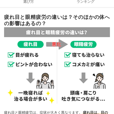
選び方
ランキング
4
討して
5
目の乾燥・痛み・充血に悩むときは、目薬との併用も効果的
疲れ目と眼精疲労の違いは？そのほかの体へ
の影響はあるの？
眼精疲労向け市販薬全22商品おすすめ人気ランキング
疲れ目の改善法やツボはあるの？
眼精疲労以外に気になる症状がある人におすすめの医薬品もチェック
▼目薬のカテゴリ一覧▼
眼精疲労向け市販薬の売れ筋ランキングもチェック！
疲れ目と眼精疲労は、症状が大きく異なります。
疲れ目は、目の