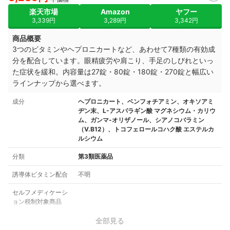
楽天市場
Amazon
ヤフー
3,339円
3,289円
3,342円
商品概要
3つのビタミンやヘプロニカートなど、あわせて7種類の有効成
分を配合しています。眼精疲労や肩こり、手足のしびれといっ
た症状を緩和。内容量は27錠・80錠・180錠・270錠と幅広い
ラインナップから選べます。
成分
ヘプロニカート、ベンフォチアミン、オキソアミ
ヂン末、L-アスパラギン酸 マグネシウム・カリウ
ム、ガンマ-オリザノール、シアノコバラミン
（V.B12）、トコフェロールコハク酸 エステルカ
ルシウム
分類
第3類医薬品
誘導体ビタミン配合
不明
セルフメディケーシ
ョン税制対象商品
全部見る