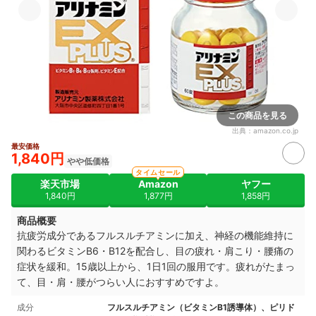
この商品を見る
出典：
amazon.co.jp
最安価格
1,840円
やや低価格
タイムセール
楽天市場
Amazon
ヤフー
1,840円
1,877円
1,858円
商品概要
抗疲労成分であるフルスルチアミンに加え、神経の機能維持に
関わるビタミンB6・B12を配合し、目の疲れ・肩こり・腰痛の
症状を緩和。15歳以上から、1日1回の服用です。疲れがたまっ
て、目・肩・腰がつらい人におすすめですよ。
成分
フルスルチアミン（ビタミンB1誘導体）、ピリド