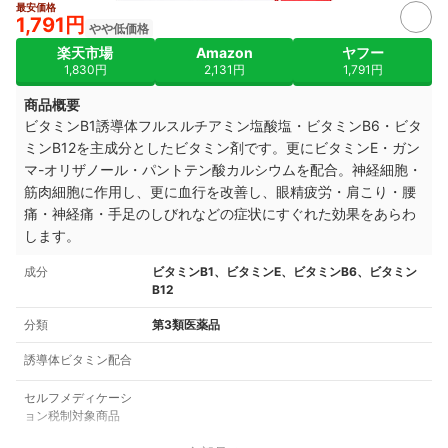
最安価格
1,791円
やや低価格
楽天市場
Amazon
ヤフー
1,830円
2,131円
1,791円
商品概要
ビタミンB1誘導体フルスルチアミン塩酸塩・ビタミンB6・ビタ
ミンB12を主成分としたビタミン剤です。更にビタミンE・ガン
マ-オリザノール・パントテン酸カルシウムを配合。神経細胞・
筋肉細胞に作用し、更に血行を改善し、眼精疲労・肩こり・腰
痛・神経痛・手足のしびれなどの症状にすぐれた効果をあらわ
します。
成分
ビタミンB1、ビタミンE、ビタミンB6、ビタミン
B12
分類
第3類医薬品
誘導体ビタミン配合
セルフメディケーシ
ョン税制対象商品