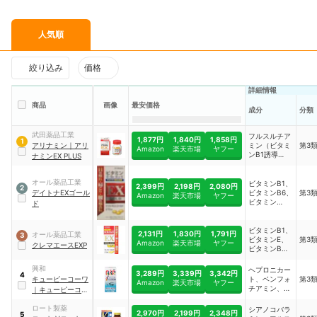
人気順
絞り込み
価格
詳細情報
商品
画像
最安価格
成分
分類
武田薬品工業
フルスルチア
1,877円
1,840円
1,858円
1
アリナミン
｜
アリ
ミン（ビタミ
第3
Amazon
楽天市場
ヤフー
ンB1誘導
ナミンEX PLUS
体）、ピリド
キシン塩酸塩
オール薬品工業
（ビタミン
ビタミンB1、
2,399円
2,198円
2,080円
2
B6）、シアノ
デイトナEXゴール
ビタミンB6、
第3
Amazon
楽天市場
ヤフー
コバラミン
ビタミン
ド
（ビタミン
B12、ビタミ
B12）、トコ
ンE
フェロールコ
ビタミンB1、
2,131円
1,830円
1,791円
オール薬品工業
3
ハク酸エステ
ビタミンE、
第3
Amazon
楽天市場
ヤフー
クレマエースEXP
ルカルシウム
ビタミンB6、
（ビタミンE
ビタミンB12
コハク酸エス
興和
ヘプロニカー
3,289円
3,339円
3,342円
テルカルシウ
4
キューピーコーワ
ト、ベンフォ
第3
Amazon
楽天市場
ヤフー
ム）、パント
チアミン、オ
｜
キューピーコー
テン酸カルシ
キソアミヂン
ワiプラス
ウム、ガンマ
末、L-アスパ
ロート製薬
シアノコバラ
ーオリザノー
2,970円
2,199円
2,348円
5
ラギン酸 マグ