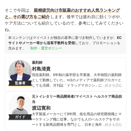
そこで今回は、
眼精疲労向け市販薬
のおすすめ人気ランキング
と、その選び方をご紹介
します。後半では疲れ目に効くツボや、
ケア方法についても紹介しているので、参考にしてみてください
ね。
本コンテンツはマイベストが独自の基準に基づき制作していますが、
EC
サイトやメーカー等から送客手数料を受領
しており、プロモーションを
含みます。
制作・運営ポリシー
薬剤師
村島清貴
現役薬剤師。6年制の薬学部を卒業後、大学病院の薬剤師
として勤務していた。m3のメディアで薬剤師ブロガーと
監修者
しても活躍。月刊誌「ドラッグマガジン」にて特集され
…続きを読む
る。その後、株式会社yakuromaを設立し、現在は調剤薬
局に勤務する傍ら、複業として医療従事者だけでなく一
元トイレタリー商品開発者/マイベスト ヘルスケア商品担
般の方に対してもさまざまなサービスを提供中。
当
村島清貴のプロフィール
渡辺寛和
大手製薬メーカーにて8年間、衛生用品の研究開発職とマ
ガイド
ーケティング職に従事。なかでも人のヘルスケアをサポ
ートする新商品開発を専門とし、日本と海外を合わせて
…続きを読む
10製品以上の新製品発売に携わる。 マイベスト入社後は