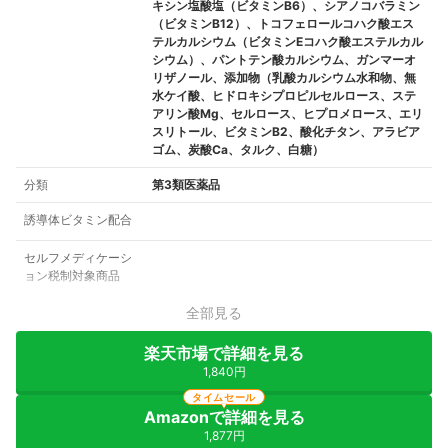
キシン塩酸塩（ビタミンB6）、シアノコバラミン
（ビタミンB12）、トコフェロールコハク酸エス
テルカルシウム（ビタミンEコハク酸エステルカル
シウム）、パントテン酸カルシウム、ガンマーオ
リザノール、添加物（乳酸カルシウム水和物、無
水ケイ酸、ヒドロキシプロピルセルロース、ステ
アリン酸Mg、セルロース、ヒプロメロース、エリ
スリトール、ビタミンB2、酸化チタン、アラビア
ゴム、炭酸Ca、タルク、白糖）
分類
第3類医薬品
誘導体ビタミン配合
セルフメディケーシ
ョン税制対象商品
全部見る
楽天市場で詳細を見る
1,840円
タイムセール
Amazonで詳細を見る
1,877円