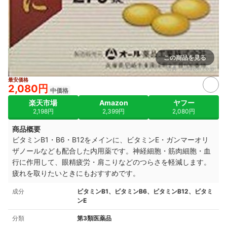
この商品を見る
出典：
amazon.co.jp
最安価格
2,080円
中価格
楽天市場
Amazon
ヤフー
2,198円
2,399円
2,080円
商品概要
ビタミンB1・B6・B12
をメインに、
ビタミンE・ガンマーオリ
ザノールなども配合した内用薬です。
神経細胞・
筋肉細胞・血
行に作用して、眼精疲労・肩こりなどのつらさを軽減します。
疲れを取りたいときにもおすすめです。
成分
ビタミンB1、ビタミンB6、ビタミンB12、ビタミ
ンE
分類
第3類医薬品