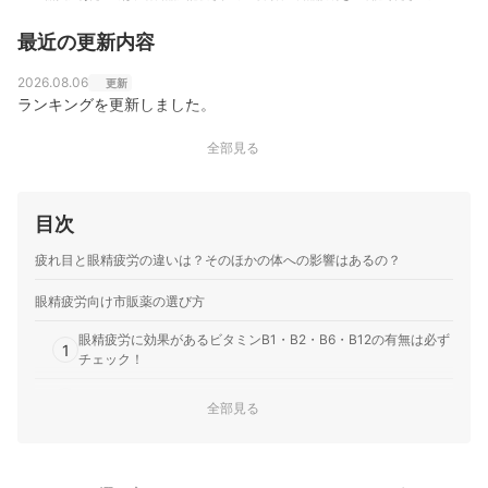
最近の更新内容
2026.08.06
更新
ランキングを更新しました。
全部見る
目次
疲れ目と眼精疲労の違いは？そのほかの体への影響はあるの？
眼精疲労向け市販薬の選び方
眼精疲労に効果があるビタミンB1・B2・B6・B12の有無は必ず
1
チェック！
2
ビタミンEなど血行促進成分がプラスされているとなおよし
全部見る
3
「誘導体」や「活性型」ビタミンは、高い効果が期待できる！
疲れ目の解消を求めるなら、ドリンクタイプの医薬部外品も検