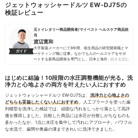
ジェットウォッシャードルツ EW-DJ75の
検証レビュー
元トイレタリー商品開発者/マイベスト ヘルスケア商品担
当
渡辺寛和
大手製薬メーカーにて8年間、衛生用品の研究開発職とマ
ガイド
ーケティング職に従事。なかでも人のヘルスケアをサポ
ートする新商品開発を専門とし、日本と海外を合わせて
…続きを読む
10製品以上の新製品発売に携わる。 マイベスト入社後は
これまでの開発経験や商品知識を活かし、ヘルスケア商
品全般の比較検証を担当。「ユーザーが知りたいことを
はじめに結論！10段階の水圧調整機能が光る。洗
適切な検証に基づきわかりやすく提供する」をモットー
浄力と心地よさの両方を叶えたい人におすすめ
に、日々の業務に取り組んでいる。
渡辺寛和のプロフィール
ジェットウォッシャードルツ EW-DJ75は、
洗浄力と心地よさの
どちらも妥協したくない人におすすめ
。
人工プラークを塗った歯
列模型を洗浄した検証では、頑固な汚れをしっかり落として高評
価を獲得しました。比較した商品には水圧が分散しがちなものも
多かったなか、1点に水圧を集中して汚れにアプローチ。
パワフル
な水流で、歯間や奥歯の溝まできれいに洗浄できました。