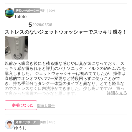
見習いサポーター
男性 | 30代
Tototo
5
2026/05/05
ストレスのないジェットウォッシャーでスッキリ感を！
以前から歯磨き後にも残る嫌な感じや口臭が気になっており、ス
ッキリ感が得られると評判のパナソニック・ドルツのEW-DJ75を
購入しました。 ジェットウォッシャーは初めてでしたが、操作は
直感的でオンオフやパワー変更など特段困らずに使うことがで
き、持ち手部分もタンク一体型のタイプと異なり、とても軽量な
のでストレスなく口内洗浄ができました。少し高いですが、買っ
詳細を見る
て良かった家電の一つかなと思います。
参考になった
問題を報告
見習いサポーター
男性 | 40代
ゆうじ