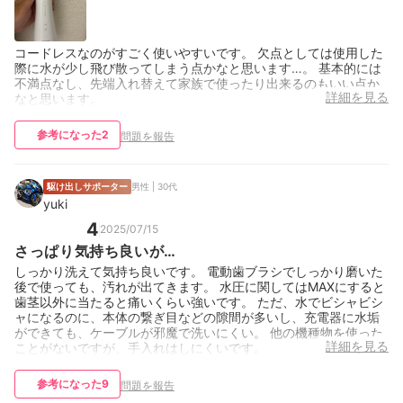
コードレスなのがすごく使いやすいです。 欠点としては使用した
際に水が少し飛び散ってしまう点かなと思います…。 基本的には
不満点なし、先端入れ替えて家族で使ったり出来るのもいい点か
詳細を見る
なと思います。
参考になった
2
問題を報告
駆け出しサポーター
男性 | 30代
yuki
4
2025/07/15
さっぱり気持ち良いが…
しっかり洗えて気持ち良いです。 電動歯ブラシでしっかり磨いた
後で使っても、汚れが出てきます。 水圧に関してはMAXにすると
歯茎以外に当たると痛いくらい強いです。 ただ、水でビシャビシ
ャになるのに、本体の繋ぎ目などの隙間が多いし、充電器に水垢
ができても、ケーブルが邪魔で洗いにくい。 他の機種物を使った
詳細を見る
ことがないですが、手入れはしにくいです。
参考になった
9
問題を報告