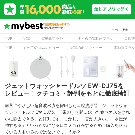
口腔洗浄器おすすめ
商品比較サービス
マイページ
検索
TOP
家電
電動歯ブラシ
おすすめの電動歯ブラシ
口腔
TOP
すべての商品レビュー
家電の商品レビュー
電動歯ブラ
ジェットウォッシャードルツ EW-DJ75を
レビュー！クチコミ・評判をもとに徹底検証
歯茎にやさしい超音波水流を採用した
口腔洗浄器、ジェットウォ
ッシャードルツ EW-DJ75。「歯のすき間に残った食べカスをきれ
いに除去できる」と評判です。しかし、「音が大きい」「
水圧が
強すぎる
」
といった気になる口コミも存在するため、購入を迷っ
ている人もいるのではないでしょうか？