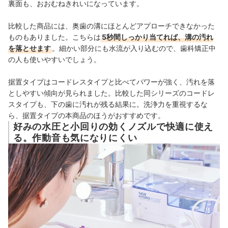
裏面も、おおむねきれいになっています。
比較した商品には、奥歯の溝にほとんどアプローチできなかった
ものもありました。こちらは
5秒間しっかり当てれば、溝の汚れ
を落とせます
。
細かい部分にも水流が入り込むので、歯科矯正中
の人も使いやすいでしょう。
据置タイプはコードレスタイプと比べてパワーが強く、
汚れを落
としやすい傾向が見られました。比較した
同シリーズのコードレ
スタイプも、下の歯に汚れが残る結果に。
洗浄力を重視するな
ら、据置タイプの本商品のほうがおすすめです。
好みの水圧と小回りの効くノズルで快適に使え
る。作動音も気になりにくい