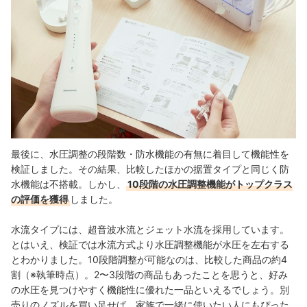
最後に、水圧調整の段階数・防水機能の有無に着目して機能性を
検証しました。その結果、比較したほかの据置タイプと同じく防
水機能は不搭載。しかし、
10段階の水圧調整機能がトップクラス
の評価を獲得
しました。
水流タイプには、超音波水流とジェット水流を採用しています。
とはいえ、検証では水流方式より水圧調整機能が水圧を左右する
とわかりました。10段階調整が可能なのは、比較した商品の約4
割（※執筆時点）。
2〜3段階の商品もあったことを思うと、好み
の水圧を見つけやすく機能性に優れた一品といえるでしょう。別
売りのノズルを買い足せば、家族で一緒に使いたい人にもぴった