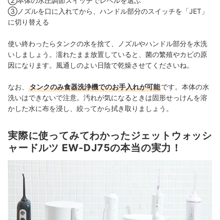
②本体の
水圧調節スイッチでレベルを選ぶ
③
ノズルを口に入れてから
、ハンドル部分のスイッチを「JET」
に切り替える
使い終わったらタンクの水を捨て、ノズルやハンドル部分を水洗
いしましょう。
濡れたまま放置していると、菌の繁殖やカビの原
因になります。
風通しのよい日陰で乾燥させてくださいね。
なお、
タンクのみ食器洗浄機でのお手入れが可能
です。本体の水
洗いはできないで注意。汚れが気になるときは固形せっけんを溶
かした水に布を浸し、絞ってから拭き取りましょう。
実際に使ってみてわかったジェットウォッシ
ャードルツ EW-DJ75の本当の実力！