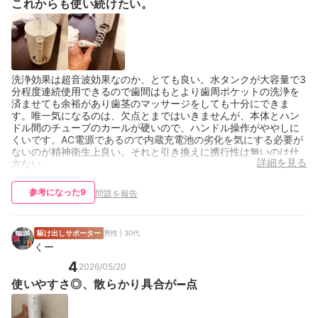
これからも使い続けたい。
洗浄効果は超音波効果なのか、とても良い。水タンクが大容量で3
分程度連続使用できるので歯間はもとより歯周ポケットの洗浄を
済ませても余裕があり歯茎のマッサージをしても十分にできま
す。唯一気になるのは、欠点とまではいきませんが、本体とハン
ドル間のチューブのカールが硬いので、ハンドル操作がややしに
くいです。AC電源であるので内蔵充電池の劣化を気にする必要が
ないのが精神衛生上良い。それと引き換えに携行性は無いのは仕
詳細を見る
方ない。
参考になった
9
問題を報告
駆け出しサポーター
男性 | 30代
くー
4
2026/05/20
使いやすさ◎、散らかり具合が➖点