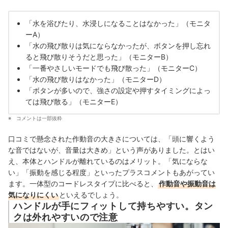
「水を浴びたり、水浸しになることはなかった」（モニタ
ーA）
「水の飛び散りは気にならなかったが、ボタンを押し忘れ
ると飛び散りそうだと思った」（モニターB）
「一番やさしいモードでも飛び散った」（モニターC）
「水の飛び散りはなかった」（モニターD）
「ボタンが多いので、強さの設定や押すタイミングによっ
ては飛び散る」（モニターE）
コメントは一部抜粋
口コミで懸念された作動音の大きさについては、「頭に響くよう
な音ではないが、音量は大きめ」という声がありました。とはい
え、本体とハンドルが離れているのはメリット。「気にならな
い」「振動を感じる程度」といったプラスコメントもあがってい
ます。
一体型のコードレスタイプに比べると、
作動音や振動音は
気になりにくい
といえるでしょう。
ハンドルが手にフィットして持ちやすい。タン
クは外れやすいので注意