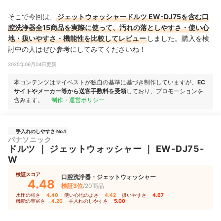
そこで今回は、
ジェットウォッシャードルツ EW-DJ75を含む口
腔洗浄器全15商品を実際に使って、汚れの落としやすさ・使い心
地・扱いやすさ・機能性を比較してレビュー
しました。購入を検
討中の人はぜひ参考にしてみてくださいね！
2025年06月04日更新
本コンテンツはマイベストが独自の基準に基づき制作していますが、
EC
サイトやメーカー等から送客手数料を受領
しており、プロモーションを
含みます。
制作・運営ポリシー
手入れのしやすさ No.1
パナソニック
ドルツ
｜
ジェットウォッシャー
｜
EW-DJ75-
W
検証スコア
口腔洗浄器・ジェットウォッシャー
4.48
検証3位
/20商品
水圧の強さ
4.40
｜
使い心地のよさ
4.42
｜
扱いやすさ
4.67
｜
機能の豊富さ
4.20
｜
手入れのしやすさ
5.00