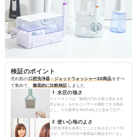
検証のポイント
売れ筋の
口腔洗浄器・ジェットウォッシャー20商品
をすべ
て集めて、
徹底的に比較検証
しました
水圧の強さ
1
マイベストでは「歯間の汚れを取り切れる水
圧がある」ものをユーザーが満足できる商品
とし、その基準を40kPa以上と定めて以下の
方法で検証を行いました。
使い心地のよさ
2
口腔洗浄器を使用したことがあるモニター10
人が、以下の方法で各商品の検証を行いまし