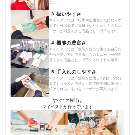
た。
扱いやすさ
3
マイベストでは「給水や使用音が気にならず
家でも外出先でも毎日扱いやすい」ものをユ
ーザーが満足できる商品とし、以下のそれぞ
れの項目のスコアの加重平均でおすすめ度を
スコア化しました。
機能の豊富さ
4
マイベストでは「機能が豊富で誰でも自分に
合った使い方ができる」ものをユーザーが満
足できる商品とし、以下のそれぞれの項目の
スコアの加重平均でおすすめ度をスコア化し
ました。
手入れのしやすさ
5
マイベストでは「洗剤を使用して細かい部分
までしっかりと洗浄が可能で衛生的に使用し
続けられる」ものをユーザーが満足できる商
品とし、以下の方法で検証を行いました。
すべての検証は
マイベストが行っています