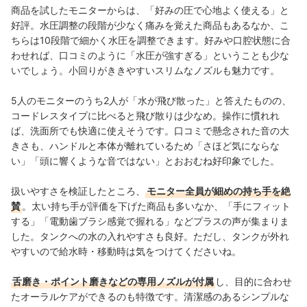
商品を試したモニターからは、「好みの圧で心地よく使える」と
好評。水圧調整の段階が少なく痛みを覚えた商品もあるなか、こ
ちらは10段階で細かく水圧を調整できます。好みや口腔状態に合
わせれば、口コミのように「水圧が強すぎる」ということも少な
いでしょう。小回りがききやすいスリムなノズルも魅力です。
5人のモニターのうち2人が「水が飛び散った」と答えたものの、
コードレスタイプに比べると飛び散りは少なめ。操作に慣れれ
ば、洗面所でも快適に使えそうです。口コミで懸念された音の大
きさも、ハンドルと本体が離れているため「さほど気にならな
い」「頭に響くような音ではない」とおおむね好印象でした。
扱いやすさを検証したところ、
モニター全員が細めの持ち手を絶
賛
。太い持ち手が評価を下げた商品も多いなか、「手にフィット
する」「電動歯ブラシ感覚で握れる」などプラスの声が集まりま
した。タンクへの水の入れやすさも良好。ただし、タンクが外れ
やすいので給水時・移動時は気をつけてくださいね。
舌磨き・ポイント磨きなどの専用ノズルが付属
し、目的に合わせ
たオーラルケアができるのも特徴です。清潔感のあるシンプルな