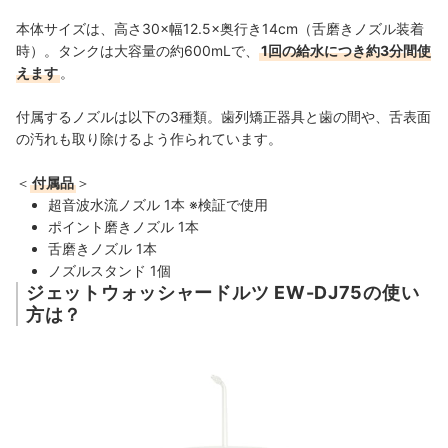
本体サイズは、高さ30×幅12.5×奥行き14cm（舌磨きノズル装着
時）。タンクは大容量の約600mLで、
1回の給水につき約3分間使
えます
。
付属するノズルは以下の3種類。
歯列矯正器具と歯の間や、
舌表面
の汚れも取り除けるよう作られています。
＜
付属品
＞
超音波水流ノズル 1本 ※検証で使用
ポイント磨きノズル 1本
舌磨きノズル 1本
ノズルスタンド 1個
ジェットウォッシャードルツ EW-DJ75の使い
方は？