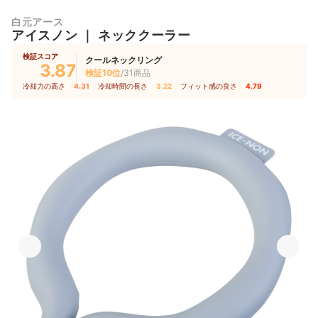
白元アース
アイスノン
｜
ネッククーラー
検証スコア
クールネックリング
3.87
検証10位
/31商品
冷却力の高さ
4.31
｜
冷却時間の長さ
3.22
｜
フィット感の良さ
4.79