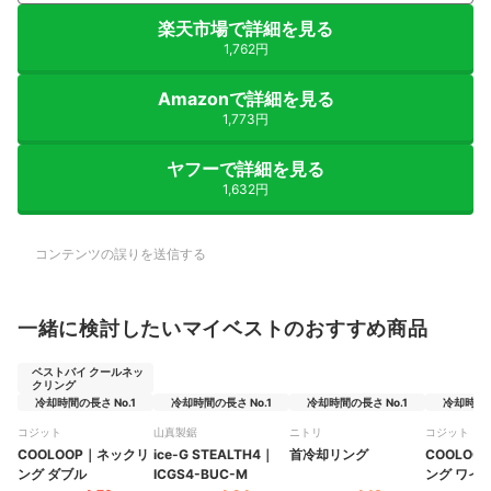
楽天市場で詳細を見る
1,762円
Amazonで詳細を見る
1,773円
ヤフーで詳細を見る
1,632円
コンテンツの誤りを送信する
一緒に検討したいマイベストのおすすめ商品
ベストバイ クールネッ
クリング
冷却時間の長さ No.1
冷却時間の長さ No.1
冷却時間の長さ No.1
冷却時間の
コジット
山真製鋸
ニトリ
コジット
COOLOOP
｜
ネックリ
ice-G STEALTH4
｜
首冷却リング
COOLOOP
ング ダブル
ICGS4-BUC-M
ング ワイ