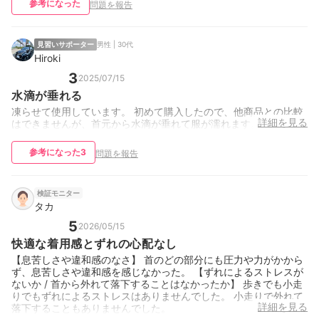
参考になった
問題を報告
見習いサポーター
男性 | 30代
Hiroki
3
2025/07/15
水滴が垂れる
凍らせて使用しています。 初めて購入したので、他商品との比較
詳細を見る
はできませんが、首元から水滴が垂れて服が濡れます。
参考になった
3
問題を報告
検証モニター
タカ
5
2026/05/15
快適な着用感とずれの心配なし
【息苦しさや違和感のなさ】 首のどの部分にも圧力や力がかから
ず、息苦しさや違和感を感じなかった。 【ずれによるストレスが
ないか / 首から外れて落下することはなかったか】 歩きでも小走
りでもずれによるストレスはありませんでした。 小走りで外れて
詳細を見る
落下することもありませんでした。