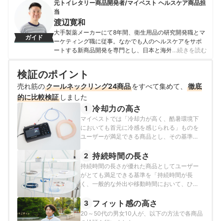
元トイレタリー商品開発者/マイベスト ヘルスケア商品担
当
渡辺寛和
大手製薬メーカーにて8年間、衛生用品の研究開発職とマ
ガイド
ーケティング職に従事。なかでも人のヘルスケアをサポ
ートする新商品開発を専門とし、日本と海外を合わせて
…続きを読む
10製品以上の新製品発売に携わる。 マイベスト入社後は
これまでの開発経験や商品知識を活かし、ヘルスケア商
検証のポイント
品全般の比較検証を担当。「ユーザーが知りたいことを
売れ筋の
クールネックリング24商品
適切な検証に基づきわかりやすく提供する」をモットー
をすべて集めて、
徹底
に、日々の業務に取り組んでいる。
的に比較検証
しました
渡辺寛和のプロフィール
冷却力の高さ
1
マイベストでは「冷却力が高く、酷暑環境下
においても首元に冷感を感じられる」ものを
ユーザーが満足できる商品とし、その基準を
18℃以下と定めて以下の方法で検証を行いま
した。
持続時間の長さ
2
持続時間の長さが優れた商品としてユーザー
がとても満足できる基準を「持続時間が長
く、一般的な外出や移動時間において、ひん
やり使い続けることができる」とし、以下の
方法で各商品の検証を行いました。
フィット感の高さ
3
20～50代の男女10人が、以下の方法で各商品