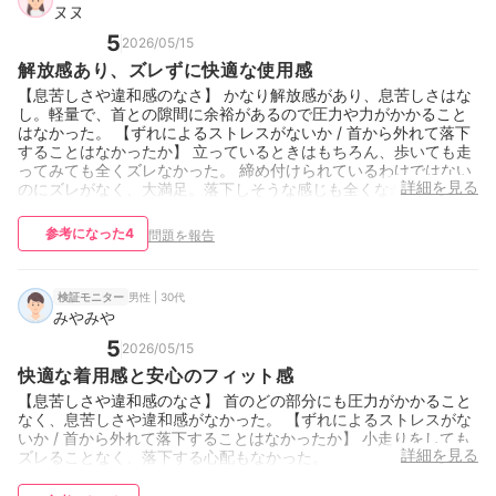
ヌヌ
5
2026/05/15
解放感あり、ズレずに快適な使用感
【息苦しさや違和感のなさ】 かなり解放感があり、息苦しさはな
し。軽量で、首との隙間に余裕があるので圧力や力がかかること
はなかった。 【ずれによるストレスがないか / 首から外れて落下
することはなかったか】 立っているときはもちろん、歩いても走
ってみても全くズレなかった。 締め付けられているわけではない
詳細を見る
のにズレがなく、大満足。落下しそうな感じも全くなかった。
参考になった
4
問題を報告
男性 | 30代
検証モニター
みやみや
5
2026/05/15
快適な着用感と安心のフィット感
【息苦しさや違和感のなさ】 首のどの部分にも圧力がかかること
なく、息苦しさや違和感がなかった。 【ずれによるストレスがな
いか / 首から外れて落下することはなかったか】 小走りをしても
詳細を見る
ズレることなく、落下する心配もなかった。