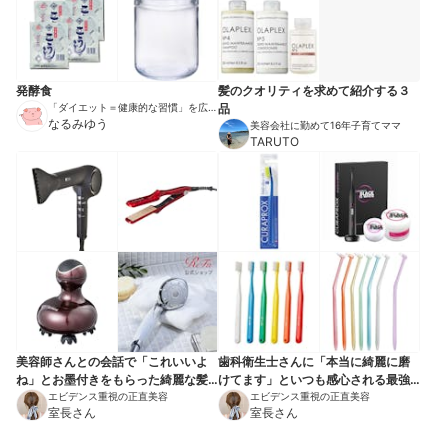
発酵食
髪のクオリティを求めて紹介する３
「ダイエット＝健康的な習慣」を広め
品
る伝道師
なるみゆう
美容会社に勤めて16年子育てママ
TARUTO
美容師さんとの会話で「これいいよ
歯科衛生士さんに「本当に綺麗に磨
ね」とお墨付きをもらった綺麗な髪
けてます」といつも感心される最強
をキープする神ヘアアイテム
エビデンス重視の正直美容
歯磨きアイテム
エビデンス重視の正直美容
室長さん
室長さん