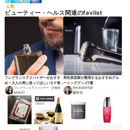
人気
ビューティー・ヘルス関連のfavlist
フレグランスアドバイザーがおすす
男性美容家が愛用するおすすめグル
め！大人の男に使ってほしいモテ香
ーミンググッズ7選
水7選
フレグランスアドバイザー・評香師
男性美容研究家
MAHO
藤村岳