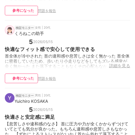
参考になった
問題を報告
女性 | 20代
検証モニター
くろねこの助手
5
2026/05/15
快適なフィット感で安心して使用できる
首全体が冷やされた 首の違和感や息苦しさは全く無かった 首全体
に密着していたため、歩いたり小走りなどをしてもズレる感覚が
詳細を見る
全く無かった また落下することもなくその心配もなかった
参考になった
問題を報告
男性 | 20代
検証モニター
Yuichiro KOSAKA
5
2026/05/15
快適さと安定感に満足
【息苦しさや違和感のなさ】 首に圧力や力が全くかからずつけて
いてとても気分が良かった。もちろん違和感や息苦しさもなかっ
た。 【ずれによるストレスがないか / 首から外れて落下すること