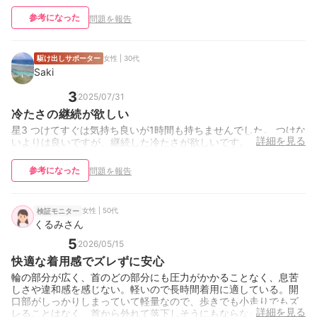
参考になった
問題を報告
駆け出しサポーター
女性 | 30代
Saki
3
2025/07/31
冷たさの継続が欲しい
星3 つけてすぐは気持ち良いが1時間も持ちませんでした。 つけな
詳細を見る
いよりは良いですが、継続した冷たさが欲しいです。
参考になった
問題を報告
女性 | 50代
検証モニター
くるみさん
5
2026/05/15
快適な着用感でズレずに安心
輪の部分が広く、首のどの部分にも圧力がかかることなく、息苦
しさや違和感を感じない。軽いので長時間着用に適している。開
口部がしっかりしまっていて軽量なので、歩きでも小走りでもズ
詳細を見る
レることはなく、首から外れて落下しそうにもならなかった。