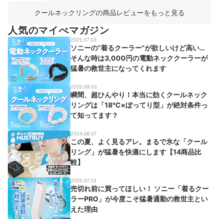
クールネックリングの商品レビューをもっと見る
人気のマイべマガジン
2025.07.03
ソニーの“着るクーラー”が欲しいけど高い…
そんな時は3,000円の電動ネッククーラーが
猛暑の救世主になってくれます
2025.09.03
瞬間、超ひんやり！本当に効くクールネック
リングは「18℃×ぽってり型」が絶対条件っ
て知ってます？
2024.08.07
この夏、よく見るアレ。まるで氷な「クール
リング」が猛暑を快適にします【14商品比
較】
2025.07.23
売切れ前に買ってほしい！ ソニー「着るクー
ラーPRO」が今度こそ猛暑通勤の救世主とい
えた理由