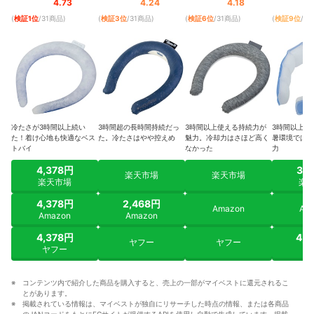
4.73
4.24
4.18
(
検証1位
/31商品
)
(
検証3位
/31商品
)
(
検証6位
/31商品
)
(
検証9位
/3
冷たさが3時間以上続い
3時間超の長時間持続だっ
3時間以上使える持続力が
3時間以上持
た！着け心地も快適なベス
た。冷たさはやや控えめ
魅力。冷却力はさほど高く
暑環境では物
トバイ
なかった
力
4,378円
3,
楽天市場
楽天市場
楽天市場
楽
4,378円
2,468円
Amazon
Am
Amazon
Amazon
4,378円
4,
ヤフー
ヤフー
ヤフー
ヤ
コンテンツ内で紹介した商品を購入すると、売上の一部がマイベストに還元されるこ
とがあります。
掲載されている情報は、マイベストが独自にリサーチした時点の情報、または各商品
のJANコードをもとにECサイトが提供するAPIを使用し自動で生成しています。掲載