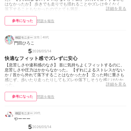
はなかったか】 歩きでも走りでも揺れることやズレは全くなく、
詳細を見る
落下することもなかったのでとても満足。
参考になった
問題を報告
女性 | 40代
検証モニター
門田ひろこ
5
2026/05/14
快適なフィット感でズレずに安心
【息苦しさや違和感のなさ】 首に気持ちよくフィットするのに、
息苦しさや圧力はかからなかった。 【ずれによるストレスがない
か / 首から外れて落下することはなかったか】 立った時に重さも
感じず、歩いたり走ったりしてもズレや落下しそうな感じはなか
詳細を見る
った。
参考になった
問題を報告
20代
検証モニター
やーーー
5
2026/05/14