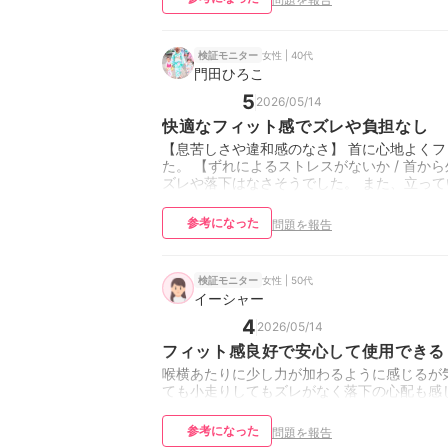
女性 | 40代
検証モニター
門田ひろこ
5
2026/05/14
快適なフィット感でズレや負担なし
【息苦しさや違和感のなさ】 首に心地よく
た。 【ずれによるストレスがないか / 首
ズレや落下はなさそうでした。 また、立っ
参考になった
問題を報告
女性 | 50代
検証モニター
イーシャー
4
2026/05/14
フィット感良好で安心して使用できる
喉横あたりに少し力が加わるように感じるが
ても小走りしてもズレがなく落下の心配も感
参考になった
問題を報告