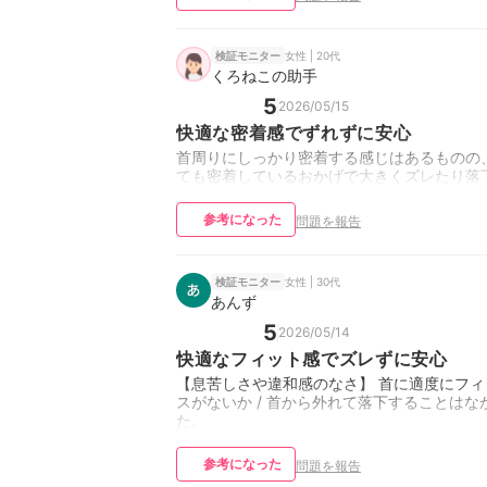
女性 | 20代
検証モニター
くろねこの助手
5
2026/05/15
快適な密着感でずれずに安心
首周りにしっかり密着する感じはあるものの
ても密着しているおかげで大きくズレたり落
参考になった
問題を報告
女性 | 30代
検証モニター
あんず
5
2026/05/14
快適なフィット感でズレずに安心
【息苦しさや違和感のなさ】 首に適度にフィ
スがないか / 首から外れて落下することは
た。
参考になった
問題を報告