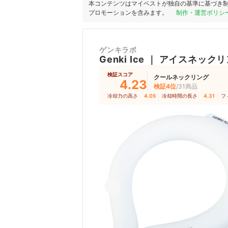
本コンテンツはマイベストが独自の基準に基づき
プロモーションを含みます。
制作・運営ポリシ
ゲンキラボ
Genki Ice
｜
アイスネックリ
検証スコア
クールネックリング
4.23
検証4位
/31商品
冷却力の高さ
4.05
｜
冷却時間の長さ
4.31
｜
フ