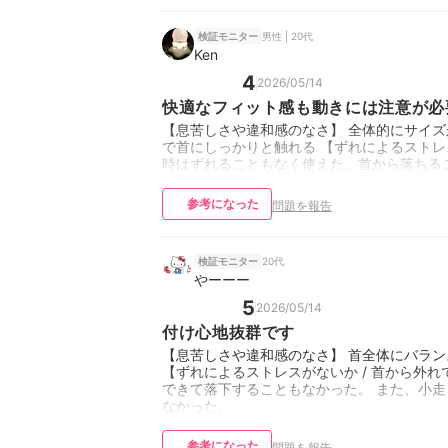
男性 | 20代
検証モニター
Ken
4
2026/05/14
快適なフィット感も動きには注意が必
【息苦しさや違和感のなさ】 全体的にサイ
で首にしっかりと触れる 【ずれによるストレ
時はずれることもなく使えた。首から落ちる
参考になった
問題を報告
20代
検証モニター
やーーー
5
2026/05/14
付け心地抜群です
【息苦しさや違和感のなさ】 首全体にバラ
【ずれによるストレスがないか / 首から外
できて落下することもなかった。 また、小
なかった。
参考になった
問題を報告