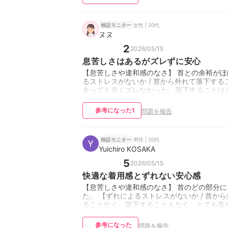
女性 | 20代
検証モニター
ヌヌ
2
2026/05/15
息苦しさはあるがズレずに安心
【息苦しさや違和感のなさ】 首との余裕がほ
るストレスがないか / 首から外れて落下す
走っても全くズレなかった。落下することは
参考になった
1
問題を報告
男性 | 20代
検証モニター
Yuichiro KOSAKA
5
2026/05/15
快適な着用感とずれない安心感
【息苦しさや違和感のなさ】 首のどの部分
た。 【ずれによるストレスがないか / 首
ることなく、落下することもなく、とても良
参考になった
問題を報告