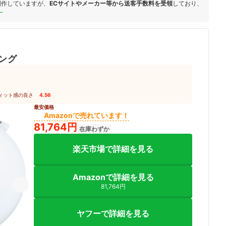
制作していますが、
ECサイトやメーカー等から送客手数料を受領
しており、
ー
ング
ィット感の良さ
4.56
最安価格
Amazonで売れています！
81,764円
在庫わずか
楽天市場で詳細を見る
Amazonで詳細を見る
81,764円
ヤフーで詳細を見る