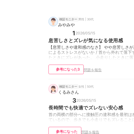
男性 | 30代
検証モニター
みやみや
1
2026/05/15
息苦しさとズレが気になる使用感
【息苦しさや違和感のなさ】 やや息苦しさが
によるストレスがないか / 首から外れて落
たときにズレがあった。 小走りしたときに
参考になった
3
問題を報告
女性 | 50代
検証モニター
くるみさん
3
2026/05/15
長時間でも快適でズレない安心感
首の両横の部分へに接触圧の違和感を最初は
ているので、歩きでも小走りでもズレること
参考になった
問題を報告