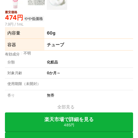
最安価格
474円
やや低価格
7.9円 / 1mL
内容量
60g
容器
チューブ
不明
有効成分
分類
化粧品
対象月齢
0か月～
使用期限（未開封）
香り
無香
全部見る
楽天市場で詳細を見る
485円