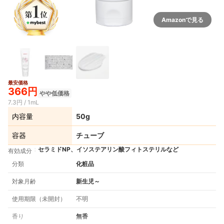
Amazonで見る
最安価格
366円
やや低価格
7.3円 / 1mL
内容量
50g
容器
チューブ
セラミドNP、イソステアリン酸フィトステリルなど
有効成分
分類
化粧品
対象月齢
新生児～
使用期限（未開封）
不明
香り
無香