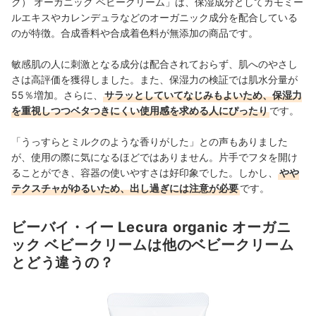
ク） オーガニック ベビークリーム」は、保湿成分としてカモミー
ルエキスやカレンデュラなどのオーガニック成分を配合している
のが特徴。合成香料や合成着色料が無添加の商品です。
敏感肌の人に刺激となる成分は配合されておらず、肌へのやさし
さは高評価を獲得しました。また、保湿力の検証では肌水分量が
55％増加。さらに、
サラッとしていてなじみもよいため、保湿力
を重視しつつベタつきにくい使用感を求める人にぴったり
です。
「うっすらとミルクのような香りがした」との声もありました
が、使用の際に気になるほどではありません。片手でフタを開け
ることができ、容器の使いやすさは好印象でした。しかし、
やや
テクスチャがゆるいため、出し過ぎには注意が必要
です。
ビーバイ・イー Lecura organic オーガニ
ック ベビークリームは他のベビークリーム
とどう違うの？