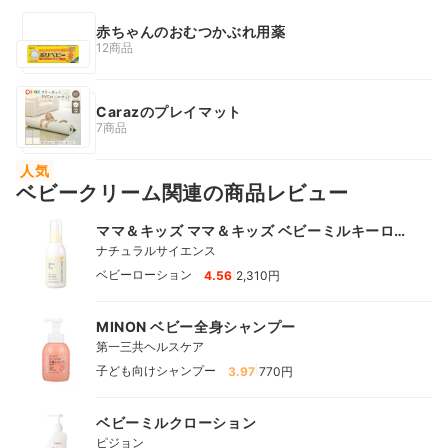
赤ちゃんのおむつかぶれ用薬
12商品
Carazのプレイマット
7商品
人気
ベビークリーム関連の商品レビュー
ママ＆キッズ ママ＆キッズ ベビーミルキーロー
ション
ナチュラルサイエンス
|
ベビーローション
4.56
2,310円
MINON ベビー全身シャンプー
第一三共ヘルスケア
|
子ども向けシャンプー
3.97
770円
ベビーミルクローション
ピジョン