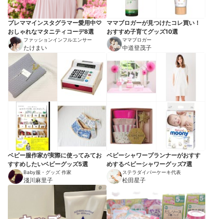
プレママインスタグラマー愛用中♡
ママブロガーが見つけたコレ買い！
おしゃれなマタニティコーデ8選
おすすめ子育てグッズ10選
ファッションインフルエンサー
ママブロガー
たけまい
中道登茂子
ベビー服作家が実際に使ってみてお
ベビーシャワープランナーがおすす
すすめしたいベビーグッズ5選
めするベビーシャワーグッズ7選
Baby服・グッズ 作家
ステラダイパーケーキ代表
淺川麻里子
松田星子