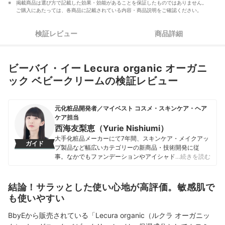
掲載商品は選び方で記載した効果・効能があることを保証したものではありません。
ご購入にあたっては、各商品に記載されている内容・商品説明をご確認ください。
検証レビュー
商品詳細
ビーバイ・イー Lecura organic オーガニ
ック ベビークリームの検証レビュー
元化粧品開発者／マイベスト コスメ・スキンケア・ヘア
ケア担当
西海友梨恵（Yurie Nishiumi）
大手化粧品メーカーにて7年間、スキンケア・メイクアッ
ガイド
プ製品など幅広いカテゴリーの新商品・技術開発に従
事。なかでもファンデーションやアイシャドウ、口紅な
…続きを読む
どの技術開発を専門とし、日本国内はもちろん海外市場
向けの商品開発も多数経験。 現在はマイベストで年間
1500点以上のコスメを比較検証。開発現場で培った知識
結論！サラッとした使い心地が高評価。敏感肌で
をもとに、成分や処方の背景をふまえながら、専門的な
も使いやすい
内容もユーザーにわかりやすく伝えることを大切にしな
がらコンテンツを制作している。
BbyEから販売されている「Lecura organic（ルクラ オーガニッ
西海友梨恵（Yurie Nishiumi）のプロフィール