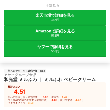
全部見る
楽天市場で詳細を見る
366円
Amazonで詳細を見る
513円
ヤフーで詳細を見る
558円
肌へのやさしさ（成分評価） No.1
アサヒグループ食品
和光堂
ミルふわ
｜
ミルふわ ベビークリーム
検証スコア
4.51
肌へのやさしさ（成分評価）
5.00
｜
保湿力
4.47
｜
プラスαの成分の充実度（成分評価）
4.65
｜
使いやすさ
4.47
｜
ベタつきにくさ
3.50