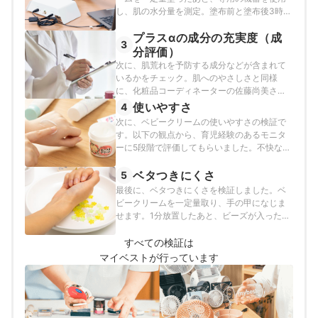
し、肌の水分量を測定。塗布前と塗布後3時間
が経過した肌の水分量を比較しました。
プラスαの成分の充実度（成
3
分評価）
次に、肌荒れを予防する成分などが含まれて
いるかをチェック。肌へのやさしさと同様
に、化粧品コーディネーターの佐藤尚美さん
に評価をしてもらいました。
使いやすさ
4
次に、ベビークリームの使いやすさの検証で
す。以下の観点から、育児経験のあるモニタ
ーに5段階で評価してもらいました。不快な香
りでないか蓋の開け閉めをスムーズに行える
か
ベタつきにくさ
5
最後に、ベタつきにくさを検証しました。ベ
ビークリームを一定量取り、手の甲になじま
せます。1分放置したあと、ビーズが入った容
器に手の甲をやさしく押し当てて軽く振り落
とし、肌に残っていたビーズの数をチェック
すべての検証は
しました。
マイベストが行っています