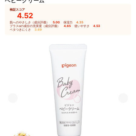
ベビークリーム
検証スコア
4.52
肌へのやさしさ（成分評価）
5.00
｜
保湿力
4.35
｜
プラスαの成分の充実度（成分評価）
4.65
｜
使いやすさ
4.53
｜
ベタつきにくさ
3.69