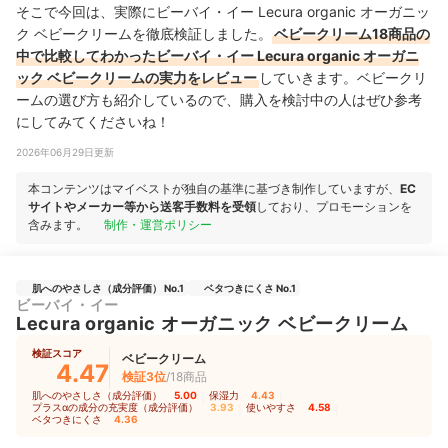
そこで今回は、実際にビーバイ・イー Lecura organic オーガニッ
ク ベビークリームを徹底検証しました。
ベビークリーム18商品の
中で比較してわかったビーバイ・イー Lecura organic オーガニ
ック ベビークリームの実力をレビュー
していきます。ベビークリ
ームの選び方も紹介しているので、購入を検討中の人はぜひ参考
にしてみてくださいね！
2026年06月29日更新
本コンテンツはマイベストが独自の基準に基づき制作していますが、
EC
サイトやメーカー等から送客手数料を受領
しており、プロモーションを
含みます。
制作・運営ポリシー
肌へのやさしさ（成分評価） No.1
ベタつきにくさ No.1
ビーバイ・イー
Lecura organic オーガニック ベビークリーム
検証スコア
ベビークリーム
4.47
検証3位
/18商品
肌へのやさしさ（成分評価）
5.00
｜
保湿力
4.43
｜
プラスαの成分の充実度（成分評価）
3.93
｜
使いやすさ
4.58
｜
ベタつきにくさ
4.36