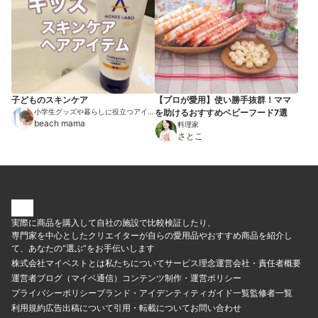
子どものスキンケア
【プロが愛用】使い勝手抜群！ママ
小学生グッズや暮らしに役立つアイテ
を助けるおすすめベビーフード7選
ムを紹介
beach mama
料理家
さとこ
実際に商品を購入して自社の施設で比較検証したり、
専門家を中心としたクリエイターが自らの愛用品やおすすめ商品を紹介し
て、あなたの“選ぶ”をお手伝いします
株式会社マイベストとは
私たちについて
サービス理念
運営会社・責任者概要
運営者ブログ（マイベ通信）
コンテンツ制作・運営ポリシー
プライバシーポリシー
ブランド・アイデンティティ
ガイド一覧
監修者一覧
利用規約
広告出稿について
引用・転載について
お問い合わせ