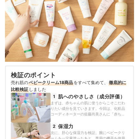
検証のポイント
売れ筋の
ベビークリーム18商品
をすべて集めて、
徹底的に
比較検証
しました
肌へのやさしさ（成分評価）
1
まずは、赤ちゃんの肌に使うからこそこだわ
りたい成分を見ていきます。今回は、化粧品
コーディネーターの佐藤尚美さんに「赤ちゃ
んの繊細な肌でも使いやすいか」という観点
から商品をチェックしてもらいました。
保湿力
2
次に、肝心な保湿力を検証。腕にベビークリ
ームを一定量塗ったあと、専用の機器を使用