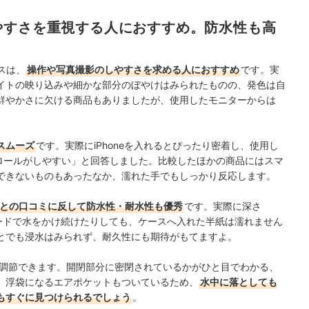
ている。
やすさを重視する人におすすめ。防水性も高
ースは、
操作や写真撮影のしやすさを求める人におすすめ
です。実
イトの映り込みや細かな部分のぼやけはみられたものの、発色は自
鮮やかさに欠ける商品もありましたが、使用したモニターからは
スムーズ
です。実際にiPhoneを入れるとぴったり密着し、使用し
クロールがしやすい」と回答しました。比較したほかの商品にはスマ
できないものもあったなか、濡れた手でもしっかり反応します。
との口コミに反して防水性・耐水性も優秀
です。実際に深さ
モードで水をかけ続けたりしても、ケースへ入れた半紙は濡れません
とでも浸水はみられず、耐久性にも期待がもてますよ。
まで調節できます。開閉部分に密閉されているかがひと目でわかる、
。浮袋になるエアポケットもついているため、
水中に落としても
もすぐに見つけられるでしょう
。