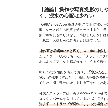
を心がけて、コンテンツ制作を行っ
八幡康平のプロフィール
【結論】操作や写真撮影のし
く、浸水の心配は少ない
TORRAS IceCube 高透過率 スマホ 防水ケ
際にケース越しの画質をチェックすると、ラ
然で解像度も申し分なし。比較したなかには
「風景・人物ともに鮮明」と好評でした。
操作面は横幅80cmと広く、スマホの操作も
たモニター10人のうち6人が「タッチ・ス
ホによってフィット感が異なり、うまく操作
IPX8の防水性能を備えており、
「水が入る」
50cmの水中に沈めたり、高圧洗浄機の強
でした。開閉部分に繰り返し負荷をかけたあ
付属のストラップは、長さを52〜110cm
ロックレバー式を採用しているのも利点です
沈まず、ストラップが切れてしまった場合で