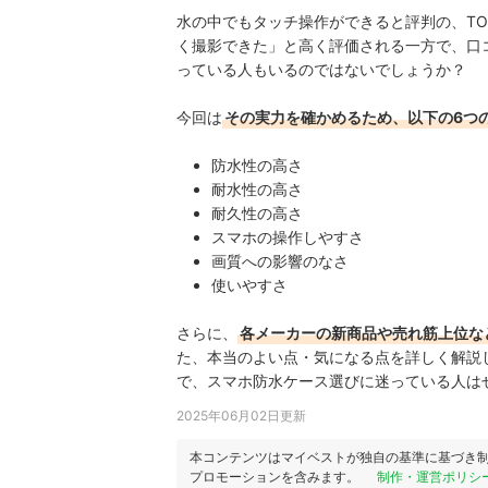
水の中でもタッチ操作ができると評判の、TORR
く撮影できた」と高く評価される一方で、口
っている人もいるのではないでしょうか？
今回は
その実力を確かめるため、以下の6つ
防水性の高さ
耐水性の高さ
耐久性の高さ
スマホの操作しやすさ
画質への影響のなさ
使いやすさ
さらに、
各メーカーの新商品や売れ筋上位な
た、本当のよい点・気になる点を詳しく解説
で、スマホ防水ケース選びに迷っている人は
2025年06月02日更新
本コンテンツはマイベストが独自の基準に基づき
プロモーションを含みます。
制作・運営ポリシ