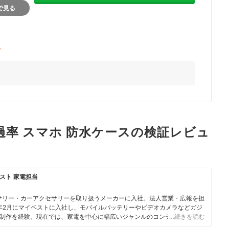
nで見る
 高透過率 スマホ 防水ケースの検証レビュ
スト 家電担当
サリー・カーアクセサリーを取り扱うメーカーに入社。法人営業・広報を担
3年2月にマイベストに入社し、モバイルバッテリーやビデオカメラなどガジ
制作を経験。現在では、家電を中心に幅広いジャンルのコンテンツ制作に
…続きを読む
・検証を通じ、一人ひとりに合った選択肢を分かりやすく提案すること」