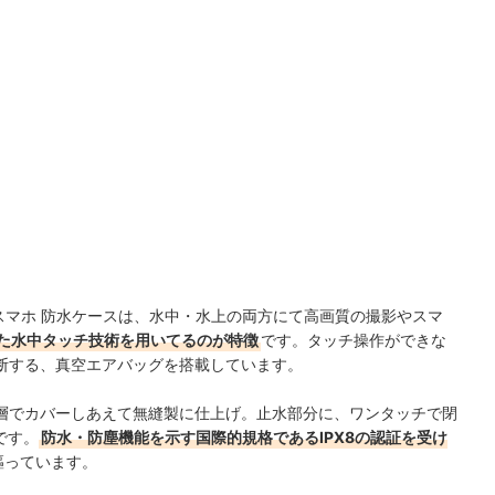
透過率 スマホ 防水ケースは、水中・水上の両方にて高画質の撮影やスマ
た水中タッチ技術を用いてるのが特徴
です。タッチ操作ができな
断する、真空エアバッグを搭載しています。
層でカバーしあえて無縫製に仕上げ。止水部分に、ワンタッチで閉
です。
防水・防塵機能を示す国際的規格であるIPX8の認証を受け
謳っています。