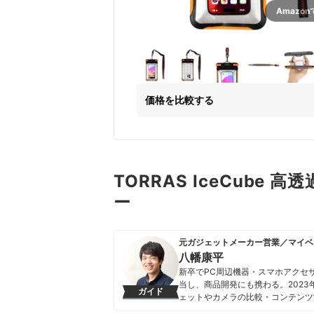
Amazo
価格を比較する
TORRAS IceCube
ー
元ガジェットメーカー営業／マイベ
八幡康平
新卒でPC周辺機器・スマホアクセ
当し、商品開発にも携わる。202
ガイド
ェットやカメラの比較・コンテンツ
携わる。「専門性をもとにした調査