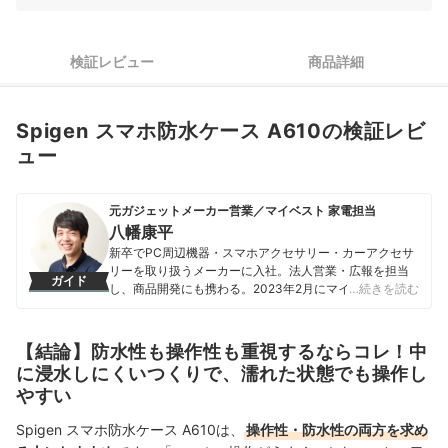
検証レビュー
商品詳細
Spigen スマホ防水ケース A610の検証レビ
ュー
元ガジェットメーカー営業／マイベスト 家電担当
八幡康平
新卒でPC周辺機器・スマホアクセサリー・カーアクセサ
リーを取り扱うメーカーに入社。法人営業・広報を担当
ガイド
し、商品開発にも携わる。2023年2月にマイベストに入
…続きを読む
社し、モバイルバッテリーやビデオカメラなどガジェッ
トやカメラの比較・コンテンツ制作を経験。現在では、
家電を中心に幅広いジャンルのコンテンツ制作に携わ
【結論】防水性も操作性も重視するならコレ！中
る。「専門性をもとにした調査・検証を通じ、一人ひと
に浸水しにくいつくりで、濡れた状態でも操作し
りに合った選択肢を分かりやすく提案すること」を心が
やすい
けて、コンテンツ制作を行っている。
八幡康平のプロフィール
Spigen スマホ防水ケース A610は、
操作性・防水性の両方を求め