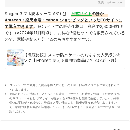
出典：
spigen.com
Spigen スマホ防水ケース A610は、
公式サイト
のほか、
Amazon・楽天市場・Yahoo!ショッピングといったECサイトに
て購入できます
。ECサイトでの販売価格は、税込で2,300円前後
です（※2024年11月時点）。お得な2個セットでも販売されている
ので、家族や友人と分けるのもおすすめですよ。
【徹底比較】スマホ防水ケースのおすすめ人気ランキ
ング【iPhoneで使える最強の商品は？ 2026年7月】
コンテンツ内で紹介した商品を購入すると、売上の一部がマイベストに還元されるこ
とがあります。
掲載されている情報は、マイベストが独自にリサーチした時点の情報、または各商品
のJANコードをもとにECサイトが提供するAPIを使用し自動で生成しています。掲載
価格に変動がある場合や、登録ミス等の理由により情報が異なる場合がありますの
で、最新の価格や商品の詳細等については、各ECサイト・販売店・メーカーよりご確
認ください。