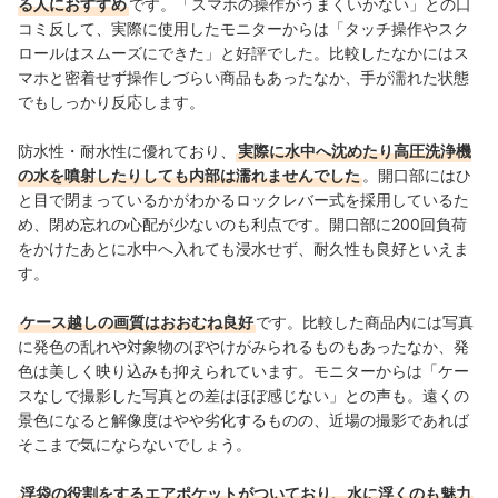
る人におすすめ
です。「スマホの操作がうまくいかない」との口
コミ反して、実際に使用したモニターからは「タッチ操作やスク
ロールはスムーズにできた」と好評でした。比較したなかにはス
マホと密着せず操作しづらい商品もあったなか、手が濡れた状態
でもしっかり反応します。
防水性・耐水性に優れており、
実際に水中へ沈めたり高圧洗浄機
の水を噴射したりしても内部は濡れませんでした
。開口部にはひ
と目で閉まっているかがわかるロックレバー式を採用しているた
め、閉め忘れの心配が少ないのも利点です。開口部に200回負荷
をかけたあとに水中へ入れても浸水せず、耐久性も良好といえま
す。
ケース越しの画質はおおむね良好
です。比較した商品内には写真
に発色の乱れや対象物のぼやけがみられるものもあったなか、発
色は美しく映り込みも抑えられています。モニターからは「ケー
スなしで撮影した写真との差はほぼ感じない」との声も。遠くの
景色になると解像度はやや劣化するものの、近場の撮影であれば
そこまで気にならないでしょう。
浮袋の役割をするエアポケットがついており、水に浮くのも魅力