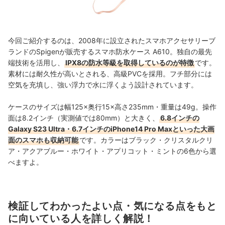
今回ご紹介するのは、2008年に設立されたスマホアクセサリーブ
ランドのSpigenが販売するスマホ防水ケース A610。独自の最先
端技術を活用し、
IPX8の防水等級を取得しているのが特徴
です。
素材には耐久性が高いとされる、高級PVCを採用。フチ部分には
空気を充填し、強い浮力で水に浮くよう設計されています。
ケースのサイズは幅125×奥行15×高さ235mm・重量は49g。操作
面は8.2インチ（実測値では80mm）と大きく、
6.8インチの
Galaxy S23 Ultra・6.7インチのiPhone14 Pro Maxといった大画
面のスマホも収納可能
です。カラーはブラック・クリスタルクリ
ア・アクアブルー・ホワイト・アプリコット・ミントの6色から選
べますよ。
検証してわかったよい点・気になる点をもと
に向いている人を詳しく解説！