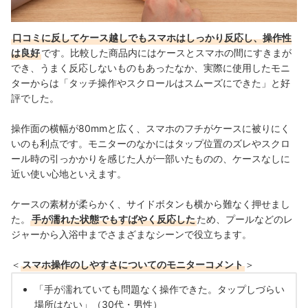
口コミに反してケース越しでもスマホはしっかり反応し、操作性
は良好
です。比較した商品内にはケースとスマホの間にすきまが
でき、うまく反応しないものもあったなか、実際に使用したモニ
ターからは「タッチ操作やスクロールはスムーズにできた」と好
評でした。
操作面の横幅が80mmと広く、スマホのフチがケースに被りにく
いのも利点です。モニターのなかにはタップ位置のズレやスクロ
ール時の引っかかりを感じた人が一部いたものの、ケースなしに
近い使い心地といえます。
ケースの素材が柔らかく、サイドボタンも横から難なく押せまし
た。
手が濡れた状態でもすばやく反応した
ため、プールなどのレ
ジャーから入浴中までさまざまなシーンで役立ちます。
＜
スマホ操作のしやすさについてのモニターコメント
＞
「手が濡れていても問題なく操作できた。タップしづらい
場所はない」（30代・男性）