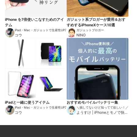
iPhone を7倍使いこなすためのアイ
ガジェット系ブロガーが愛用＆おす
テム
すめするiPhoneXケース10選
iPad・Mac・ガジェットで生産性UP⤴︎
ガジェットブロガー
コウ
NINO
iPadと一緒に使うアイテム
おすすめモバイルバッテリー集
iPad・Mac・ガジェットで生産性UP⤴︎
＼損してないけど知ってて欲しい！／
コウ
ようすけ | iPhoneとモノで快適
な暮らし