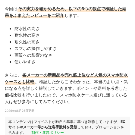
今回は
その実力を確かめるため、以下の6つの観点で検証した結
果をふまえたレビューをご紹介
します。
防水性の高さ
耐水性の高さ
耐久性の高さ
スマホの操作しやすさ
画質への影響のなさ
使いやすさ
さらに、
各メーカーの新商品や売れ筋上位など人気のスマホ防水
ケースとも比較
。検証したからこそわかった、本当のよい点・気
になる点を詳しく解説していきます。ポイントや送料を考慮した
価格比較も行いましたので、スマホ防水ケース選びに迷っている
人はぜひ参考にしてみてください。
2026年06月26日更新
本コンテンツはマイベストが独自の基準に基づき制作していますが、
EC
サイトやメーカー等から送客手数料を受領
しており、プロモーションを
含みます。
制作・運営ポリシー