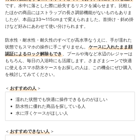
です。水中に落とした際に紛失するリスクを減らせます。比較し
たほかの商品にはストラップの長さ調節機能がないものもありま
したが、本品は33〜115cmまで変えられました。首掛け・斜め掛
けなど好みにあわせて使い分けられます。
防水性・耐水性・耐久性のすべてが高水準なうえに、手が濡れた
状態でもスマホの操作に手こずりません。
ケースに入れたまま顔
認証によるロック解除もでき
、プールや海など水辺のレジャーは
もちろん、毎日の入浴時にも活躍します。さまざまシーンで快適
に使えるスマホ防水ケースをお探しの人は、この機会にぜひ購入
を検討してみてください。
＜
おすすめの人
＞
濡れた状態でも快適に操作できるものがほしい
防水性に優れた商品を探している人
水に浮くケースがほしい人
＜
おすすめできない人
＞