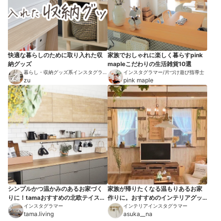
快適な暮らしのために取り入れた収
家族でおしゃれに楽しく暮らすpink
納グッズ
mapleこだわりの生活雑貨10選
暮らし・収納グッズ系インスタグラマ
インスタグラマー/片づけ遊び指導士
ー
zu
pink maple
シンプルかつ温かみのあるお家づく
家族が帰りたくなる温もりあるお家
りに！tamaおすすめの北欧テイスト
作りに。おすすめのインテリアグッ
アイテム10選
インスタグラマー
ズ10選
インテリアインスタグラマー
tama.living
asuka__na