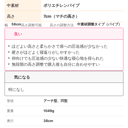
中素材
ポリエチレンパイプ
高さ
7cm（マチの高さ）
56cm
中素材調整タイプ（パイプ）
幅
高さ調整可能
高さの調整方法
良い
ほどよい高さと柔らかさで肩への圧迫感が少なかった
硬さがほどよく寝返りがしやすかった
仰向けでも圧迫感の少ない快適な寝心地を得られた
無段階の高さ調整で購入後も自分に合わせやすい
気になる
特になし
形状
アーチ型、凹型
重量
1049g
奥行
38cm