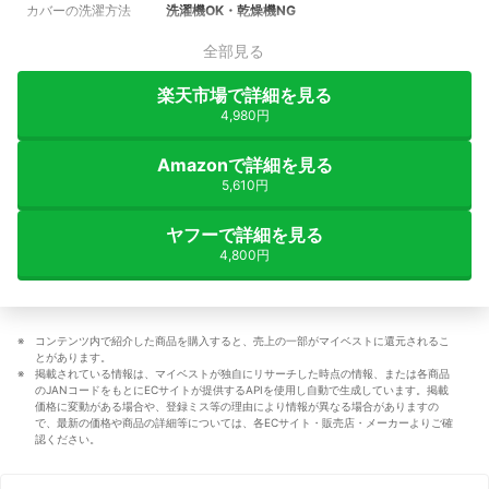
カバーの洗濯方法
洗濯機OK・乾燥機NG
全部見る
楽天市場で詳細を見る
4,980円
Amazonで詳細を見る
5,610円
ヤフーで詳細を見る
4,800円
コンテンツ内で紹介した商品を購入すると、売上の一部がマイベストに還元されるこ
とがあります。
掲載されている情報は、マイベストが独自にリサーチした時点の情報、または各商品
のJANコードをもとにECサイトが提供するAPIを使用し自動で生成しています。掲載
価格に変動がある場合や、登録ミス等の理由により情報が異なる場合がありますの
で、最新の価格や商品の詳細等については、各ECサイト・販売店・メーカーよりご確
認ください。