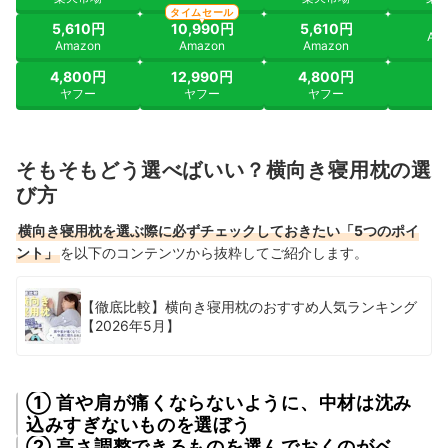
タイムセール
5,610円
10,990円
5,610円
Am
Amazon
Amazon
Amazon
4,800円
12,990円
4,800円
ヤ
ヤフー
ヤフー
ヤフー
そもそもどう選べばいい？横向き寝用枕の選
び方
横向き寝用枕を選ぶ際に必ずチェックしておきたい「5つのポイ
ント」
を以下のコンテンツから抜粋してご紹介します。
【徹底比較】横向き寝用枕のおすすめ人気ランキング
【2026年5月】
① 首や肩が痛くならないように、中材は沈み
込みすぎないものを選ぼう
② 高さ調整できるものを選んでおくのがベ