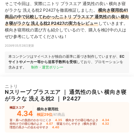
そこで今回は、実際にニトリ プラスエア 通気性の良い 横向き寝
がラクな 洗える枕2 P2427を徹底検証しました。
横向き寝用枕41
商品の中で比較してわかったニトリ プラスエア 通気性の良い 横向
き寝がラクな 洗える枕2 P2427の実力をレビュー
していきます。
横向き寝用枕の選び方も紹介しているので、購入を検討中の人は
ぜひ参考にしてみてくださいね！
2026年05月28日更新
本コンテンツはマイベストが独自の基準に基づき制作していますが、
EC
サイトやメーカー等から送客手数料を受領
しており、プロモーションを
含みます。
制作・運営ポリシー
ニトリ
Nスリープ
プラスエア
｜
通気性の良い 横向き寝
がラクな 洗える枕2
｜
P2427
検証スコア
横向き寝用枕
4.34
検証29位
/41商品
首・肩への負担のかかりにくさ
4.35
｜
横向きでの寝心地のよさ
4.34
｜
仰向けでの寝心地のよさ
4.07
｜
寝返りのしやすさ（横向き寝）
4.32
｜
理想の高さへの合わせやすさ
4.40