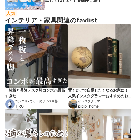
試してほしい【19商品比較】
人気
インテリア・家具関連のfavlist
一枚板と昇降デスク脚コンボが最高
置くだけで自慢したくなるお家に！
すぎた
人気インスタグラマーおすすめのお
コンクリ×ウッドのリノベ同棲
しゃれなインテリアアイテム10選
インスタグラマー
TIRO
pipipi_home