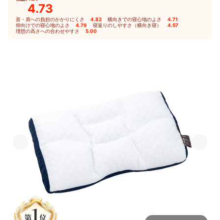
4.73
首・肩への負担のかかりにくさ
4.82
｜
横向きでの寝心地のよさ
4.71
｜
仰向けでの寝心地のよさ
4.79
｜
寝返りのしやすさ（横向き寝）
4.57
｜
理想の高さへの合わせやすさ
5.00