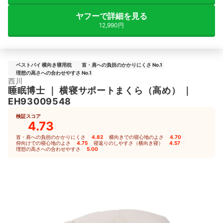
ヤフーで詳細を見る
12,990円
ベストバイ 横向き寝用枕
首・肩への負担のかかりにくさ No.1
理想の高さへの合わせやすさ No.1
西川
睡眠博士
｜
横寝サポートまくら（高め）
｜
EH93009548
検証スコア
4.73
首・肩への負担のかかりにくさ
4.82
｜
横向きでの寝心地のよさ
4.70
｜
仰向けでの寝心地のよさ
4.75
｜
寝返りのしやすさ（横向き寝）
4.57
｜
理想の高さへの合わせやすさ
5.00