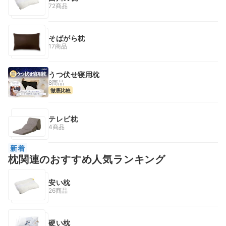
72商品
そばがら枕
17商品
うつ伏せ寝用枕
8商品
徹底比較
テレビ枕
4商品
新着
枕関連のおすすめ人気ランキング
安い枕
26商品
硬い枕