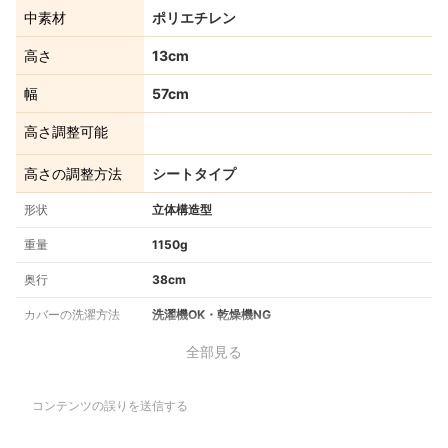
中素材
ポリエチレン
高さ
13cm
幅
57cm
高さ調整可能
高さの調整方法
シートタイプ
形状
立体構造型
重量
1150g
奥行
38cm
カバーの洗濯方法
洗濯機OK・乾燥機NG
全部見る
コンテンツの誤りを送信する