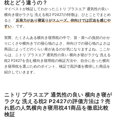
枕とどう違うの？
マイベストが検証してわかったニトリ プラスエア 通気性の良い
横向き寝がラクな 洗える枕2 P2427の特徴は、ひとことでまとめ
ると「
反発力があり寝返りがスムーズ。仰向けでは圧迫を感じや
すい
」です。
実際、たくさんある横向き寝用枕の中で、首・肩への負担のかか
りにくさや横向きでの寝心地のよさ、仰向けでの寝心地のよさは
商品によってどのくらい差があるのか気になりますよね。ここか
らは、ニトリ プラスエア 通気性の良い 横向き寝がラクな 洗える
枕2 P2427を含む横向き寝用枕の検証方法や、自分に合った横向
き寝用枕を選ぶためのポイント、検証で高評価を獲得した商品を
紹介していきます。
ニトリ プラスエア 通気性の良い 横向き寝が
ラクな 洗える枕2 P2427の評価方法は？売
れ筋の人気横向き寝用枕41商品を徹底比較
検証