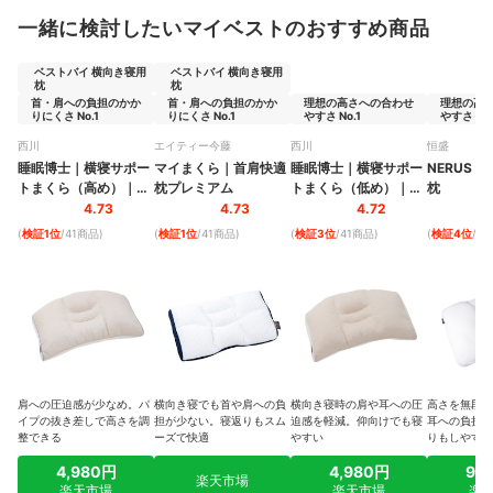
一緒に検討したいマイベストのおすすめ商品
ベストバイ 横向き寝用
ベストバイ 横向き寝用
枕
枕
首・肩への負担のかか
首・肩への負担のかか
理想の高さへの合わせ
理想の高
りにくさ No.1
りにくさ No.1
やすさ No.1
やすさ No.
西川
エイティー今藤
西川
恒盛
睡眠博士
｜
横寝サポー
マイまくら
｜
首肩快適
睡眠博士
｜
横寝サポー
NERUS 
トまくら（高め）
｜
枕プレミアム
トまくら（低め）
｜
枕
EH93009548
EH93009548
4.73
4.73
4.72
(
検証1位
/41商品
)
(
検証1位
/41商品
)
(
検証3位
/41商品
)
(
検証4位
/4
肩への圧迫感が少なめ。パ
横向き寝でも首や肩への負
横向き寝時の肩や耳への圧
高さを無段階
イプの抜き差しで高さを調
担が少ない。寝返りもスム
迫感を軽減。仰向けでも寝
耳への負担が
整できる
ーズで快適
やすい
りもしやすい
4,980円
4,980円
9,
楽天市場
楽天市場
楽天市場
楽