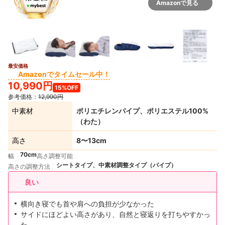
Amazonで見る
最安価格
2+
Amazonでタイムセール中！
10,990円
15%OFF
参考価格：
12,990円
中素材
ポリエチレンパイプ、ポリエステル100%
（わた）
高さ
8〜13cm
70cm
幅
高さ調整可能
シートタイプ、中素材調整タイプ（パイプ）
高さの調整方法
良い
横向き寝でも首や肩への負担が少なかった
サイドにほどよい高さがあり、自然と寝返りを打ちやすかっ
た