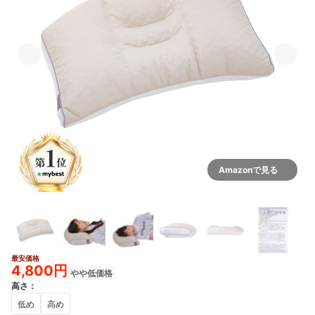
Amazonで見る
最安価格
3+
4,800円
やや低価格
高さ
：
低め
高め