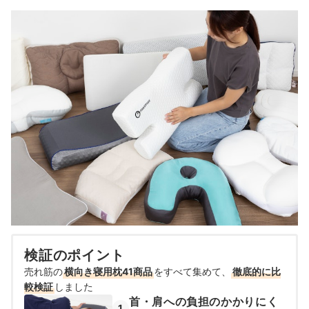
検証のポイント
売れ筋の
横向き寝用枕41商品
をすべて集めて、
徹底的に比
較検証
しました
首・肩への負担のかかりにく
1