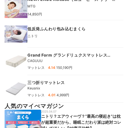
ス）
MTG
14,850円
低反発ふんわり包み込むまくら
ニトリ
Grand Form グランドリュクスマットレス
PLUS
CAGUUU
|
マットレス
4.14
150,190円
三つ折りマットレス
Keusnix
|
マットレス
4.01
4,999円
人気のマイべマガジン
2025.04.07
ニトリ？エアウィーヴ？“最高の寝起き”は枕
が超重要だから、睡眠こだわり派は絶対コレ