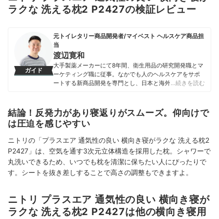
ラクな 洗える枕2 P2427の検証レビュー
元トイレタリー商品開発者/マイベスト ヘルスケア商品担
当
渡辺寛和
大手製薬メーカーにて8年間、衛生用品の研究開発職とマ
ガイド
ーケティング職に従事。なかでも人のヘルスケアをサポ
ートする新商品開発を専門とし、日本と海外を合わせて
…続きを読む
10製品以上の新製品発売に携わる。 マイベスト入社後は
これまでの開発経験や商品知識を活かし、ヘルスケア商
品全般の比較検証を担当。「ユーザーが知りたいことを
結論！反発力があり寝返りがスムーズ。仰向けで
適切な検証に基づきわかりやすく提供する」をモットー
は圧迫を感じやすい
に、日々の業務に取り組んでいる。
渡辺寛和のプロフィール
ニトリの「プラスエア 通気性の良い 横向き寝がラクな 洗える枕2
P2427」は、空気を通す3次元立体構造を採用した枕。シャワーで
丸洗いできるため、いつでも枕を清潔に保ちたい人にぴったりで
す。シートを抜き差しすることで高さの調整もできますよ。
ニトリ プラスエア 通気性の良い 横向き寝が
ラクな 洗える枕2 P2427は他の横向き寝用