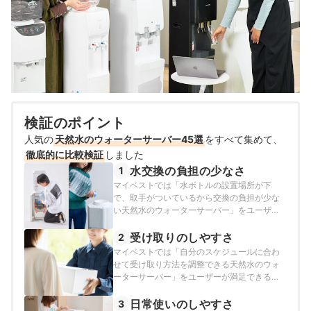
検証のポイント
人気の
天然水のウォーターサーバー45選
をすべて集めて、
徹底的に比較検証
しました
水交換の負担の少なさ
1
マイベストでは「水ボトルの設置場所が下
で、取手がついているから交換の負担が少な
い天然水のウォーターサーバー」をユーザー
が満足できる商品とし、以下の方法で検証を
行いました。
受け取りのしやすさ
2
マイベストでは「自分のスケジュールに合わ
せて受け取り方法を調整できる天然水のウォ
ーターサーバー」をユーザーが満足できる商
品とし、以下の方法で検証を行いました。
日常使いのしやすさ
3