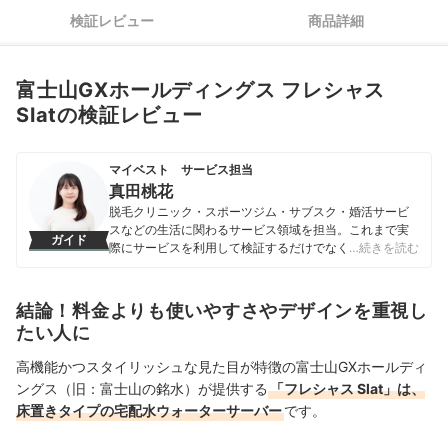
検証レビュー
商品詳細
富士山GXホールディングス フレシャス
Slatの検証レビュー
マイベスト サービス担当
真田桃花
脱毛クリニック・スポーツジム・サブスク・婚活サービ
スなどの生活に関わるサービス領域を担当。これまで実
ガイド
際にサービスを利用して検証するだけでなく、医師や婚
…続きを読む
活アドバイザーなど多種多様な専門家への取材を通じて
サービスを比較検証してきた。「選ぶのが難しい領域だ
からこそ、徹底検証を通じて全ユーザーが選びやすい情
結論！料金よりも使いやすさやデザインを重視し
報を届ける」ことをモットーに活動している。
たい人に
真田桃花のプロフィール
高機能かつスタイリッシュな見た目が特徴の富士山GXホールディ
ングス（旧：富士山の銘水）が提供する
「フレシャス Slat」は、
床置きタイプの宅配水ウォーターサーバー
です。