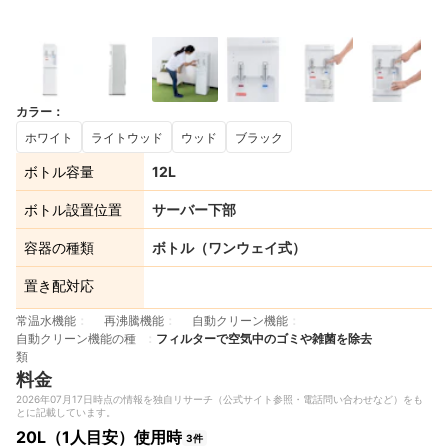
カラー
：
7+
ホワイト
ライトウッド
ウッド
ブラック
ボトル容量
12L
ボトル設置位置
サーバー下部
容器の種類
ボトル（ワンウェイ式）
置き配対応
常温水機能
再沸騰機能
自動クリーン機能
自動クリーン機能の種
フィルターで空気中のゴミや雑菌を除去
類
料金
2026年07月17日時点の情報を独自リサーチ（公式サイト参照・電話問い合わせなど）をも
とに記載しています。
20L（1人目安）使用時
3件