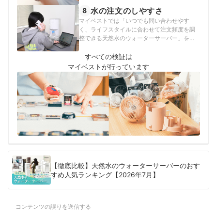
を行いました。2026年6月27日時点の情報を
もとに検証を行なっています。
水の注文のしやすさ
8
マイベストでは「いつでも問い合わせやす
く、ライフスタイルに合わせて注文頻度を調
整できる天然水のウォーターサーバー」をユ
ーザーが満足できる商品とし、以下の方法で
検証を行いました。2026年6月27日時点の情
すべての検証は
報をもとに検証を行なっています。
マイベストが行っています
【徹底比較】天然水のウォーターサーバーのおす
すめ人気ランキング【2026年7月】
コンテンツの誤りを送信する