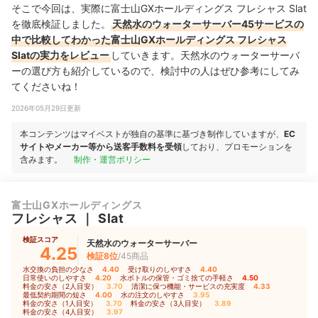
そこで今回は、実際に富士山GXホールディングス フレシャス Slat
を徹底検証しました。
天然水のウォーターサーバー45サービスの
中で比較してわかった富士山GXホールディングス フレシャス
Slatの実力をレビュー
していきます。天然水のウォーターサーバ
ーの選び方も紹介しているので、検討中の人はぜひ参考にしてみ
てくださいね！
2026年05月29日更新
本コンテンツはマイベストが独自の基準に基づき制作していますが、
EC
サイトやメーカー等から送客手数料を受領
しており、プロモーションを
含みます。
制作・運営ポリシー
富士山GXホールディングス
フレシャス
｜
Slat
検証スコア
天然水のウォーターサーバー
4.25
検証8位
/45商品
水交換の負担の少なさ
4.40
｜
受け取りのしやすさ
4.40
｜
日常使いのしやすさ
4.20
｜
水ボトルの保管・ゴミ捨ての手軽さ
4.50
｜
料金の安さ（2人目安）
3.70
｜
清潔に保つ機能・サービスの充実度
4.33
｜
最低契約期間の短さ
4.00
｜
水の注文のしやすさ
3.95
｜
料金の安さ（1人目安）
3.70
｜
料金の安さ（3人目安）
3.89
｜
料金の安さ（4人目安）
3.97