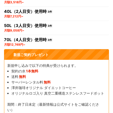
月額3,518円~
40L（2人目安）使用時
3件
月額7,212円~
50L（3人目安）使用時
3件
月額9,058円~
70L（4人目安）使用時
3件
月額12,749円~
新規ご契約プレゼント
新規申し込みで以下の特典が受けられます。
契約の水
1本無料
送料
無料
サーバーレンタル料
無料
澤井珈琲オリジナル ダイエットコーヒー
オリジナルロゴ入り 真空二重構造ステンレスフードポット
期間：終了日未定（最新情報は公式サイトをご確認くださ
い）