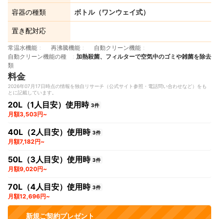
容器の種類
ボトル（ワンウェイ式）
置き配対応
常温水機能
再沸騰機能
自動クリーン機能
自動クリーン機能の種
加熱殺菌、フィルターで空気中のゴミや雑菌を除去
類
料金
2026年07月17日時点の情報を独自リサーチ（公式サイト参照・電話問い合わせなど）をも
とに記載しています。
20L（1人目安）使用時
3件
月額3,503円~
40L（2人目安）使用時
3件
月額7,182円~
50L（3人目安）使用時
3件
月額9,020円~
70L（4人目安）使用時
3件
月額12,696円~
新規ご契約プレゼント