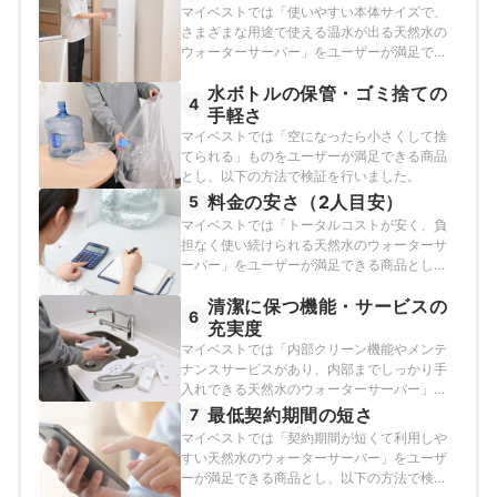
マイベストでは「使いやすい本体サイズで、
さまざまな用途で使える温水が出る天然水の
ウォーターサーバー」をユーザーが満足でき
る商品とし、以下の方法で検証を行いまし
水ボトルの保管・ゴミ捨ての
た。
4
手軽さ
マイベストでは「空になったら小さくして捨
てられる」ものをユーザーが満足できる商品
とし、以下の方法で検証を行いました。
料金の安さ（2人目安）
5
マイベストでは「トータルコストが安く、負
担なく使い続けられる天然水のウォーターサ
ーバー」をユーザーが満足できる商品とし、
その基準をトータルコストが全体の最高値と
清潔に保つ機能・サービスの
中央値の平均以上と定めて以下の方法で検証
6
を行いました。2026年6月27日時点の情報を
充実度
もとに検証を行なっています。
マイベストでは「内部クリーン機能やメンテ
ナンスサービスがあり、内部までしっかり手
入れできる天然水のウォーターサーバー」を
ユーザーが満足できる商品とし、以下の方法
最低契約期間の短さ
7
で検証を行いました。
マイベストでは「契約期間が短くて利用しや
すい天然水のウォーターサーバー」をユーザ
ーが満足できる商品とし、以下の方法で検証