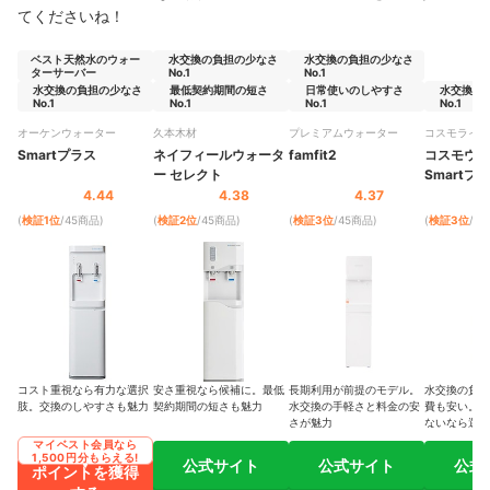
てくださいね！
ベスト天然水のウォー
水交換の負担の少なさ
水交換の負担の少なさ
ターサーバー
No.1
No.1
水交換の負担の少なさ
最低契約期間の短さ
日常使いのしやすさ
水交換の
No.1
No.1
No.1
No.1
オーケンウォーター
久本木材
プレミアムウォーター
コスモライフ
Smartプラス
ネイフィールウォータ
famfit2
コスモウォ
ー セレクト
Smartプ
4.44
4.38
4.37
(
検証1位
/45商品
)
(
検証2位
/45商品
)
(
検証3位
/45商品
)
(
検証3位
/4
コスト重視なら有力な選択
安さ重視なら候補に。最低
長期利用が前提のモデル。
水交換の負担
肢。交換のしやすさも魅力
契約期間の短さも魅力
水交換の手軽さと料金の安
費も安い。機
さが魅力
ないなら選択
マイベスト会員なら
1,500円分もらえる!
公式サイト
公式サイト
公式
ポイントを獲得