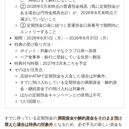
② 2026年5月末時点の普通預金残高（既に定期預金が
ある場合は円預金残高合計）が、2026年8月末時点で
減少していないこと
③ 定期預金口座に紐づく普通預金口座番号で期間内に
エントリーすること
期間：2026年6月1日（月）～2026年8月31日（月）
特典の受け取り方法：
ポイント：対象のりそなクラブ口座へ加算
ペア食事券：銀行に登録している住所へ郵送
特典付与時期：2027年3月末ごろを予定
そのほか注意点：
店頭やATMで定期預金を入金した場合は対象外。
すでに預け入れしている定期預金の満期資金・解約資
金・継続資金での預け入れは対象外。
ほかの定期預金キャンペーンとの併用は不可。
1人1回限り。
すでに持っている定期預金の
満期資金や解約資金をそのまま預け
替えた場合は特典の対象外
となるため、必ず手元の新しい資金を