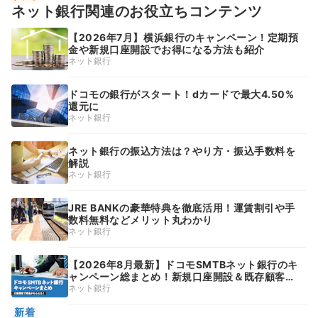
ネット銀行関連のお役立ちコンテンツ
【2026年7月】横浜銀行のキャンペーン！定期預
金や新規口座開設でお得になる方法も紹介
ネット銀行
ドコモの銀行がスタート！dカードで最大4.50%
還元に
ネット銀行
ネット銀行の振込方法は？やり方・振込手数料を
解説
ネット銀行
JRE BANKの豪華特典を徹底活用！運賃割引や手
数料無料などメリット丸わかり
ネット銀行
【2026年8月最新】ドコモSMTBネット銀行のキ
ャンペーン総まとめ！新規口座開設＆既存顧客向
けのお得情報が満載
ネット銀行
新着