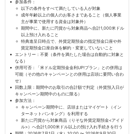
参加条件：
以下の条件をすべて満たしている人が対象
成年年齢以上の個人のお客さまであること（個人事業
主が事業で使用する資金は対象外）
期間中に、新たに円貨から対象商品へ合計1,000米ドル
以上預け入れること
特典進呈日時点で、外貨定期預金の指定預金口座や外
貨定期預金口座自体を解約・変更していないこと
エントリー：不要（条件を満たした場合は自動的に対象と
なる）
併用可否：「米ドル定期預金金利UP!プラン」との併用は
可能（その他のキャンペーンとの併用は店頭に要問い合わ
せ）
回数上限：期間中のお取引の合計額で判定（外貨預入日が
キャンペーン期間中のものに限る）
参加方法：
キャンペーン期間中に、店頭またはマイゲート（イン
ターネットバンキング）を利用する
新たに円貨から対象商品（りそな外貨定期預金<アイド
ル>）へ合計1,000米ドル以上の預け入れ手続きを行う
期間：2026年7月1日（水）10:00 〜 2026年9月30日