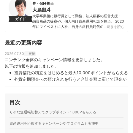
券・保険担当
大島凱斗
大学卒業後に銀行員として勤務、法人顧客の経営支援・
ガイド
融資商品の提案や、個人向け資産運用相談を担当。 2020
年にマイベストに入社、自身の銀行員時代の経験を活か
…続きを読む
し、カードローン・クレジットカード・生命保険・損害
保険・株式投資などの金融サービスやキャッシュレス決
最近の更新内容
済を専門に解説コンテンツの制作を統括する。 また、
Yahoo!ファイナンスで借入や投資への疑問や基礎知識に
関する連載も担当している。
2026.07.30
更新
大島凱斗のプロフィール
コンテンツ全体のキャンペーン情報を更新しました。
以下の情報を追加しました。
投資信託の積立をはじめると最大10,000ポイントがもらえる
外貨定期預金への預け入れを行うと合計金額に応じて現金が
もらえる
目次
りそな無通帳切替えでクラブポイント1,000Pもらえる
資産運用を応援するキャンペーンやプログラムも実施中