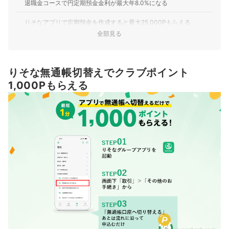
退職金コースで円定期預金金利が最大年8.0%になる
りそなアプリで定期預金を作成すると最大25,000Pもらえる
全部見る
投資信託の積立をはじめると最大10,000ポイントがもらえる
外貨定期預金への預け入れを行うと合計金額に応じて現金がもらえ
りそな無通帳切替えでクラブポイント
る
1,000Pもらえる
りそな銀行のサービスをもっと詳しく知りたい人は、あわせてチェッ
ク！
人気のネット銀行を徹底比較。定期預金はどこがお得？