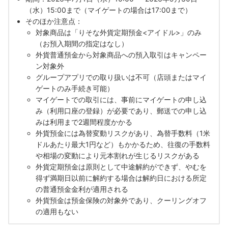
（水）15:00まで（マイゲートの場合は17:00まで）
そのほか注意点：
対象商品は「りそな外貨定期預金<アイドル>」のみ
（お預入期間の指定はなし）
外貨普通預金から対象商品への預入取引はキャンペー
ン対象外
グループアプリでの取り扱いは不可（店頭またはマイ
ゲートのみ手続き可能）
マイゲートでの取引には、事前にマイゲートの申し込
み（利用口座の登録）が必要であり、郵送での申し込
みは利用まで2週間程度かかる
外貨預金には為替変動リスクがあり、為替手数料（1米
ドルあたり最大1円など）もかかるため、往復の手数料
や相場の変動により元本割れが生じるリスクがある
外貨定期預金は原則として中途解約ができず、やむを
得ず満期日以前に解約する場合は解約日における所定
の普通預金金利が適用される
外貨預金は預金保険の対象外であり、クーリングオフ
の適用もない