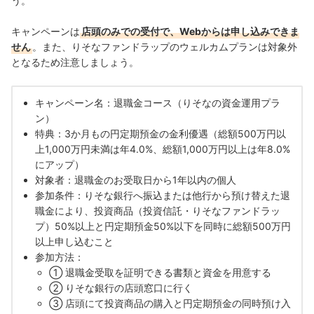
う。
キャンペーンは
店頭のみでの受付で、Webからは申し込みできま
せん
。また、りそなファンドラップのウェルカムプランは対象外
となるため注意しましょう。
キャンペーン名：退職金コース（りそなの資金運用プラ
ン）
特典：3か月もの円定期預金の金利優遇（総額500万円以
上1,000万円未満は年4.0%、総額1,000万円以上は年8.0%
にアップ）
対象者：退職金のお受取日から1年以内の個人
参加条件：りそな銀行へ振込または他行から預け替えた退
職金により、投資商品（投資信託・りそなファンドラッ
プ）50%以上と円定期預金50%以下を同時に総額500万円
以上申し込むこと
参加方法：
① 退職金受取を証明できる書類と資金を用意する
② りそな銀行の店頭窓口に行く
③ 店頭にて投資商品の購入と円定期預金の同時預け入