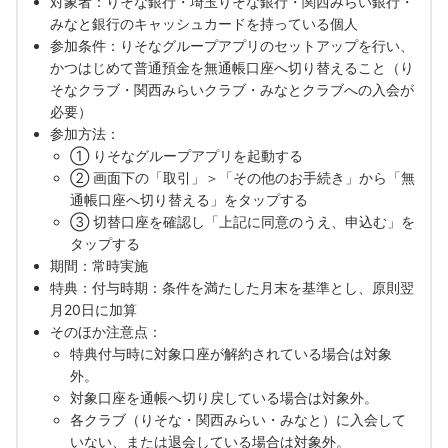
対象者：りそな銀行・埼玉りそな銀行・関西みらい銀行・
みなと銀行のキャッシュカードを持っている個人
参加条件：りそなグループアプリのセットアップを行い、
かつはじめて普通預金を無通帳口座へ切り替えること（り
そなクラブ・関西みらいクラブ・みなとクラブへの入会が
必要）
参加方法：
① りそなグループアプリを起動する
② 画面下の「取引」＞「その他のお手続き」から「無
通帳口座へ切り替える」をタップする
③ 切替口座を確認し「上記に同意のうえ、申込む」を
タップする
期間：常時実施
特典：付与時期：条件を満たした月末を基準とし、原則翌
月20日に加算
そのほか注意点：
特典付与時に対象口座が解約されている場合は対象
外。
対象口座を通帳へ切り戻している場合は対象外。
各クラブ（りそな・関西みらい・みなと）に入会して
いない、または退会している場合は対象外。