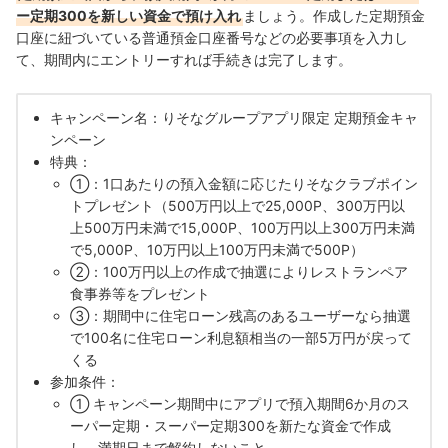
ー定期300を新しい資金で預け入れ
ましょう。作成した定期預金
口座に紐づいている普通預金口座番号などの必要事項を入力し
て、期間内にエントリーすれば手続きは完了します。
キャンペーン名：りそなグループアプリ限定 定期預金キャ
ンペーン
特典：
①：1口あたりの預入金額に応じたりそなクラブポイン
トプレゼント（500万円以上で25,000P、300万円以
上500万円未満で15,000P、100万円以上300万円未満
で5,000P、10万円以上100万円未満で500P）
②：100万円以上の作成で抽選によりレストランペア
食事券等をプレゼント
③：期間中に住宅ローン残高のあるユーザーなら抽選
で100名に住宅ローン利息額相当の一部5万円が戻って
くる
参加条件：
① キャンペーン期間中にアプリで預入期間6か月のス
ーパー定期・スーパー定期300を新たな資金で作成
し、満期日まで解約しないこと