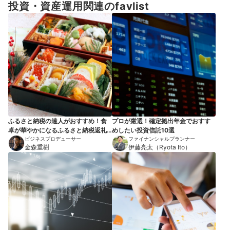
投資・資産運用関連のfavlist
ふるさと納税の達人がおすすめ！食
プロが厳選！確定拠出年金でおすす
卓が華やかになるふるさと納税返礼
めしたい投資信託10選
品7選
ビジネスプロデューサー
ファイナンシャルプランナー
金森重樹
伊藤亮太（Ryota Ito）