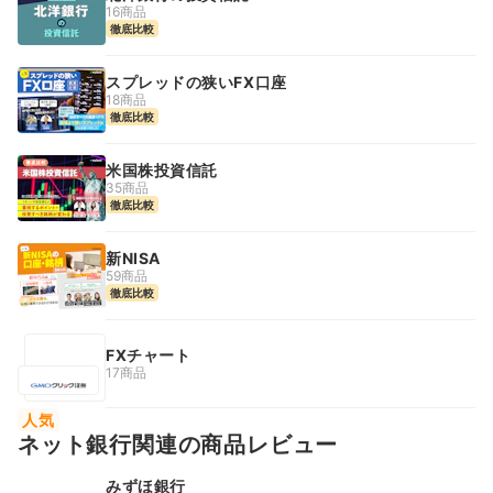
16商品
徹底比較
スプレッドの狭いFX口座
18商品
徹底比較
米国株投資信託
35商品
徹底比較
新NISA
59商品
徹底比較
FXチャート
17商品
人気
ネット銀行関連の商品レビュー
みずほ銀行