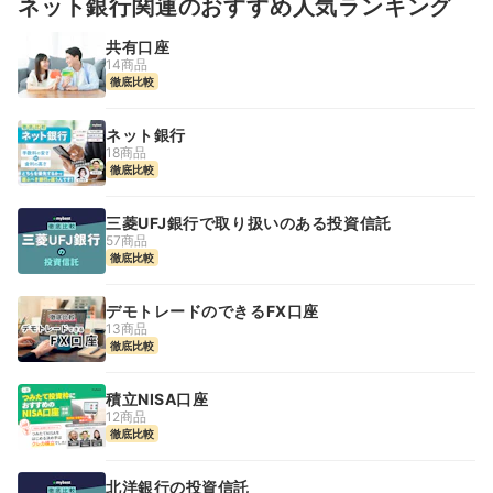
ネット銀行関連のおすすめ人気ランキング
共有口座
14商品
徹底比較
ネット銀行
18商品
徹底比較
三菱UFJ銀行で取り扱いのある投資信託
57商品
徹底比較
デモトレードのできるFX口座
13商品
徹底比較
積立NISA口座
12商品
徹底比較
北洋銀行の投資信託