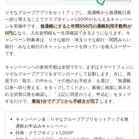
出典：
resonabank.co.jp
りそなグループアプリをセットアップし、紙通帳から無通帳口座
へ切り替えることでクラブポイント1,000Pがもらえるキャンペー
ンを実施中です。
無通帳にすると年間550円の通帳利用手数料が
0円に
なり、入出金明細も一生涯確認できるようになります。キ
ャンペーン対象者は、りそな銀行・埼玉りそな銀行・関西みらい
銀行・みなと銀行のキャッシュカードを持っている個人ユーザー
です。
キャンペーンへの参加手順は全部で3つ。まずはスマートフォンに
りそなグループアプリをダウンロードして起動します。次に、画
面下の「取引」の中から「その他のお手続き」を選び、「無通帳
口座へ切り替える」をタップしてください。最後に画面に表示さ
れる切替口座を確認し、「上記に同意のうえ、申込む」をタップ
するだけで、
最短1分でアプリから手続きが完了
します。
キャンペーン名：りそなグループアプリセットアップ＆無
通帳お申込みキャンペーン
特典：クラブポイント1,000P