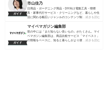
市山佳乃
日用品・ガーデニング用品・DIY向け電動工具・喫煙
具・家事代行サービス・クリーニングなど、暮らしや生
ガイド
活に関わる幅広いジャンルのコンテンツ制作に携わる。
…続きを読む
「一人ひとりが選んでよかったと感じる選択肢を提供す
ること」をモットーに、コンテンツ制作を行なってい
マイベマガジン編集部
る。
世の中には「まだ知らない良いもの」がたくさん。マイ
市山佳乃のプロフィール
ベマガジン編集部は、商品比較サービス「マイベスト」
の情報をベースに、知ると暮らしがより便利になるアイ
…続きを読む
ガイド
テムや情報をお届けしていきます。
マイベマガジン編集部のプロフィール