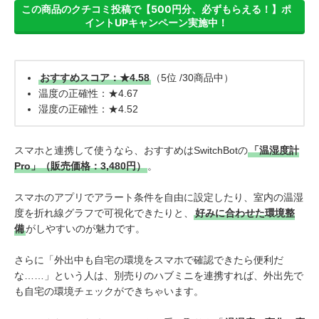
この商品のクチコミ投稿で【500円分、必ずもらえる！】ポ
イントUPキャンペーン実施中！
おすすめスコア：★4.58
（5位 /30商品中）
温度の正確性：★4.67
湿度の正確性：★4.52
スマホと連携して使うなら、おすすめはSwitchBotの
「温湿度計
Pro」（販売価格：3,480円）
。
スマホのアプリでアラート条件を自由に設定したり、室内の温湿
度を折れ線グラフで可視化できたりと、
好みに合わせた環境整
備
がしやすいのが魅力です。
さらに「外出中も自宅の環境をスマホで確認できたら便利だ
な……」という人は、別売りのハブミニを連携すれば、外出先で
も自宅の環境チェックができちゃいます。