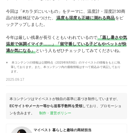
今回は「#カラダにいいもの」をテーマに、温度計・湿度計30商
品の比較検証でみつけた、
温度も湿度も正確に測れる商品
をピ
ックアップしました。
今年は厳しい残暑が長引くともいわれているので
「蒸し暑さや気
温差で体調イマイチ……」「留守番している子どもやペットが快
適か気になる」
という人もぜひチェックしてみてくださいね。
 本コンテンツの情報は公開時点（2025年9月9日）のマイベストの情報をもとに執
筆しております。また、本コンテンツ内の価格情報はすべて税込みで表記しており
ます。
2025.09.17
本コンテンツはマイベストが独自の基準に基づき制作していますが、
ECサイトやメーカー等から送客手数料を受領
しており、プロモーショ
ンを含みます。
制作・運営ポリシー
マイベスト 暮らしと趣味の商材担当