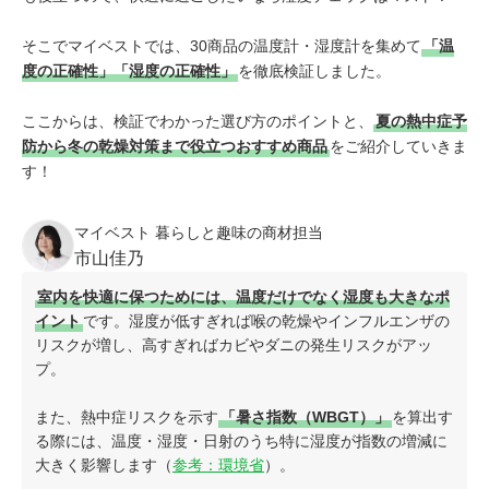
そこでマイベストでは、30商品の温度計・湿度計を集めて
「温
度の正確性」「湿度の正確性」
を徹底検証しました。
ここからは、検証でわかった選び方のポイントと、
夏の熱中症予
防から冬の乾燥対策まで役立つおすすめ商品
をご紹介していきま
す！
マイベスト 暮らしと趣味の商材担当
市山佳乃
室内を快適に保つためには、温度だけでなく湿度も大きなポ
イント
です。湿度が低すぎれば喉の乾燥やインフルエンザの
リスクが増し、高すぎればカビやダニの発生リスクがアッ
プ。
また、熱中症リスクを示す
「暑さ指数（WBGT）」
を算出す
る際には、温度・湿度・日射のうち特に湿度が指数の増減に
大きく影響します（
参考：環境省
）。