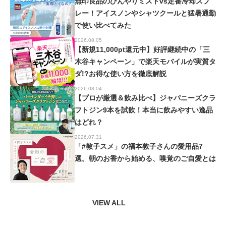
無印良品のひんやりミストvs定番冷却スプ
レー！アイスノンやシャツクールと猛暑通勤
で使い比べてみた
2026.08.05
【新規11,000pt還元中】好評継続中の「三
木谷キャンペーン」で楽天モバイルが実質タ
ダ!?お得な使い方を徹底解説
2026.08.04
【プロが厳選＆飲み比べ】ジャパニーズクラ
フトジン9本を試飲！本当に飲みやすい逸品
はどれ？
2026.07.31
「#敦子スメ」の福本敦子さんの愛用品7
選。朝のお香から始める、嗅覚のご自愛とは
VIEW ALL