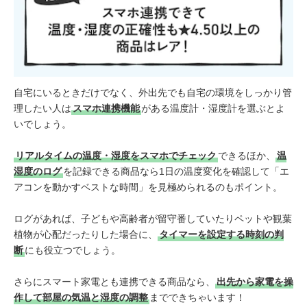
自宅にいるときだけでなく、外出先でも自宅の環境をしっかり管
理したい人は
スマホ連携機能
がある温度計・湿度計を選ぶとよ
いでしょう。
リアルタイムの温度・湿度をスマホでチェック
できるほか、
温
湿度のログ
を記録できる商品なら1日の温度変化を確認して「エ
アコンを動かすベストな時間」を見極められるのもポイント。
ログがあれば、子どもや高齢者が留守番していたりペットや観葉
植物が心配だったりした場合に、
タイマーを設定する時刻の判
断
にも役立つでしょう。
さらにスマート家電とも連携できる商品なら、
出先から家電を操
作して部屋の気温と湿度の調整
までできちゃいます！