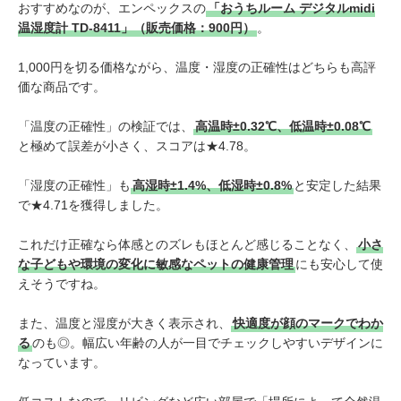
おすすめなのが、エンペックスの
「おうちルーム デジタルmidi
温湿度計 TD-8411」（販売価格：900円）
。
1,000円を切る価格ながら、温度・湿度の正確性はどちらも高評
価な商品です。
「温度の正確性」の検証では、
高温時±0.32℃、低温時±0.08℃
と極めて誤差が小さく、スコアは★4.78。
「湿度の正確性」も
高湿時±1.4%、低湿時±0.8%
と安定した結果
で★4.71を獲得しました。
これだけ正確なら体感とのズレもほとんど感じることなく、
小さ
な子どもや環境の変化に敏感なペットの健康管理
にも安心して使
えそうですね。
また、温度と湿度が大きく表示され、
快適度が顔のマークでわか
る
のも◎。幅広い年齢の人が一目でチェックしやすいデザインに
なっています。