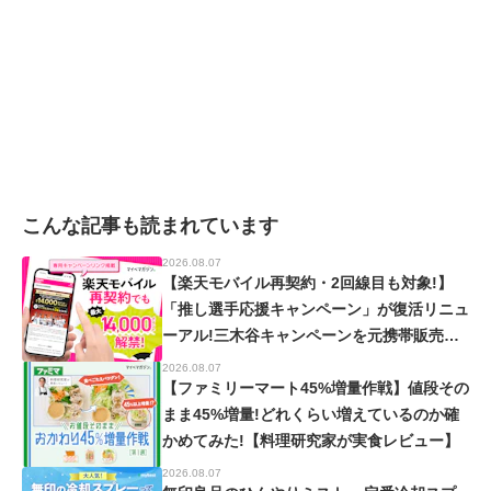
こんな記事も読まれています
2026.08.07
【楽天モバイル再契約・2回線目も対象!】
「推し選手応援キャンペーン」が復活リニュ
ーアル!三木谷キャンペーンを元携帯販売員
が徹底解説!【楽天イーグルス・ヴィッセル
2026.08.07
神戸】
【ファミリーマート45%増量作戦】値段その
まま45%増量!どれくらい増えているのか確
かめてみた!【料理研究家が実食レビュー】
2026.08.07