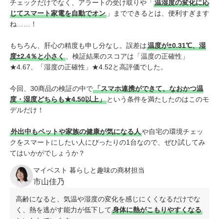
チェックだけでなく、アラートの受け取りや「
温湿度の変化に応
じてスマート家電を自動でオン
」までできるとは、便利すぎます
ね……！
もちろん、肝心の精度も申し分なし。誤差は
温度が±0.31℃、湿
度±2.4％と小さく
、検証結果のスコアは「温度の正確性」
★4.67、「湿度の正確性」★4.52と高評価でした。
今回、30商品の検証の中で
「スマホ連携ができて、なおかつ温
度・湿度どちらも★4.50以上」
という条件を満たしたのはこのモ
デルだけ！
外出中もペットや家族の健康が気になる人
や自宅の環境チェッ
クをスマートにしたい人にぴったりの1台なので、ぜひ試してみ
てはいかがでしょうか？
マイベスト 暮らしと趣味の商材担当
市山佳乃
高齢になると、気温や湿度の変化を感じにくくなるだけでな
く、熱を逃がす能力が低下して
身体に熱がこもりやすくなる