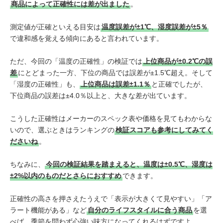
商品によって正確性には差が出ました
。
測定値が正確といえる目安は
温度誤差が±1℃、湿度誤差が±5％
で違和感を覚える傾向にあると言われています。
ただ、今回の「温度の正確性」の検証では
上位商品が±0.2℃の誤
差
にとどまった一方、下位の商品では誤差が±1.5℃超え。そして
「湿度の正確性」も、
上位商品は誤差±1.1％
と正確でしたが、
下位商品の誤差は±4.0％以上と、大きな差が出ています。
こうした正確性はメーカーのスペック表や価格を見てもわからな
いので、選ぶときはランキングの
検証スコアも参考にしてみてく
ださいね
。
ちなみに、
今回の検証結果を踏まえると、温度は±0.5℃、湿度は
±2%以内のものだとさらにおすすめ
できます。
正確性の高さを押さえたうえで「表示が大きくて見やすい」「ア
ラート機能がある」など
自分のライフスタイルに合う商品
を選
べば、季節を問わず心強い味方になってくれるはずですよ。