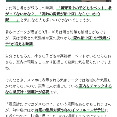
まだ蒸し暑さが残るこの時期、
「留守番中の子どもやペット、暑
がってないかな？」「高齢の両親が熱中症にならないか心
配……」
と気になる人も多いのではないでしょうか。
暑さのピークが過ぎる9月～10月は暑さ対策も油断しがちです
が、実は朝晩との気温差や夏の疲れから
“隠れ熱中症”や“残暑バ
テ”が増える時期
。
自分はもちろん、小さな子どもや高齢者・ペットがいるならなお
さら、室内の環境をしっかり把握して健康に気を配りたいですよ
ね。
そんなとき、スマホに表示される気象データでは地域の外気温し
かわからないので、実際に人が過ごしている
室内をチェックする
なら温度計・湿度計が必要
です。
「温度計だけではダメなの？」という疑問もあるかもしれません
が、熱中症のほか
梅雨の湿気対策や冬のインフルエンザ予防
に
も役立つので、快適に過ごしたいなら湿度チェックはマスト！