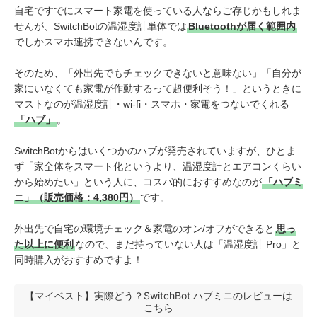
自宅ですでにスマート家電を使っている人ならご存じかもしれま
せんが、SwitchBotの温湿度計単体では
Bluetoothが届く範囲内
でしかスマホ連携できないんです。
そのため、「外出先でもチェックできないと意味ない」「自分が
家にいなくても家電が作動するって超便利そう！」というときに
マストなのが温湿度計・wi-fi・スマホ・家電をつないでくれる
「ハブ」
。
SwitchBotからはいくつかのハブが発売されていますが、ひとま
ず「家全体をスマート化というより、温湿度計とエアコンくらい
から始めたい」という人に、コスパ的におすすめなのが
「ハブミ
ニ」（販売価格：4,380円）
です。
外出先で自宅の環境チェック＆家電のオン/オフができると
思っ
た以上に便利
なので、まだ持っていない人は「温湿度計 Pro」と
同時購入がおすすめですよ！
【マイベスト】実際どう？SwitchBot ハブミニのレビューは
こちら