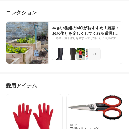
コレクション
やさい番組のMCがおすすめ！野菜・
お米作りを楽しくしてくれる道具10
選
野菜・お米作りを愛する私が知った「道具の大切
さ」。今回ご紹介するのは、畑作業における私の
相棒たちです。 効率ばかりでなくその日の気分
までアップさせてくれる、本当におすすめできる
+7
道具ばかりを集めたので、ぜひご参考にしてくだ
さい。
愛用アイテム
DEEN
万能ハサミ ロング