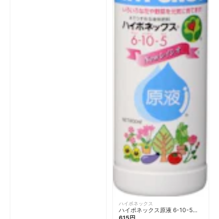
分厚いものなど何種類も持ってい
のプランター栽培で、私が一番使う
て、作業によって使い分けることも
アイテムなんです。 てのひらサイ
あるのですが、フォックスグローブ
ズの小さな鉢に土を入れるとき大活
はすべてのいいとこどりをした感
躍。ラディッシュの土寄せや、肥料
じ。さらにプラスアルファ嬉しいの
と土をなじませるときにも便利便
は、UV加工までされているんで
利！そして、ただそこにいてくれる
す！ カラフルですし、個人的に柄
だけでかわいい（笑）。 野菜たち
物があんまり好きではないので、無
と、この小さなスコップを眺めたく
地なところも気に入っています♪ガ
てベランダに出たりします。グッズ
ーデニングはやりたいけど、オシャ
がかわいいと、それを使いたくなっ
レなネイルを汚したくない！と言う
て作業がさらに楽しくなりますよね
女性にもおすすめですよー！
♪
ハイポネックス
ハイポネックス原液 6-10-5
800ml
615円