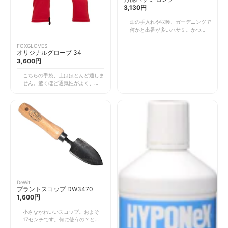
3,130円
畑の手入れや収穫、ガーデニングで
何かと出番が多いハサミ。かつては
お手頃価格の切れ味が良くないハサ
ミを使っていたのですが、肝心な茎
FOXGLOVES
オリジナルグローブ 34
や葉を傷つけてしまったらかわいそ
3,600円
う！と思って、しっかりとしたこち
らを購入しました。 ガーデニング
こちらの手袋、土はほとんど通しま
専用品ではないのですが、万能で見
せん。驚くほど通気性がよく、サラ
た目もできそうな感じ（笑）。格好
ッとした生地で指にもフィット。長
いいのでお気に入りです！先日、こ
さも手首と肘の間まで十分にあるの
のハサミでナスの更新剪定をしたの
で、隙間から土が入ることもありま
ですが、スパンスパン切れるのでつ
せん。これはすごく大事なポイント
い切りすぎてしまいました。 でも
なんですよね。 手首より2～3セン
体が軽くなって、ナスもきっと喜ん
チぐらい長いものは他にもあるので
でいます！秋ナスが楽しみです。夏
すが、それだと土が入ってきてしま
の終わりに行う葉や茎の撤収作業
います。長袖との間に隙間もできて
も、このハサミがあれば楽しくでき
しまうので、虫に刺されたり、そこ
そうです♪
だけ日焼けしちゃうことも。このフ
ォックスグローブならそんな心配も
ありませんよ！ 動きやすさを優先
DeWit
して、ゴムのピッタリしたものを選
プラントスコップ DW3470
んでしまうと、蒸れたり暑くなった
1,600円
りで結局はずし、片方失くした
り…。農作業あるあるかもしれませ
小さなかわいいスコップ。およそ
んね（笑） 手袋は、軍手のような
17センチです。何に使うの？とい
もの・ゴムのピッタリとしたもの・
う感じかもしれませんが、ベランダ