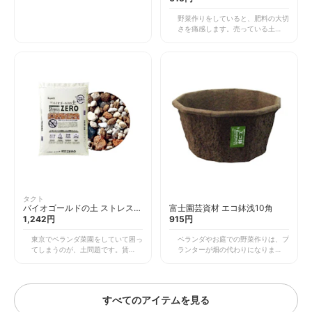
野菜作りをしていると、肥料の大切
さを痛感します。売っている土は初
めから肥料が入っているものが多い
のですが、苗の栄養として使われた
り、水と一緒に流れ出たりもするの
で、およそ1ヶ月で追肥が必要にな
るんだそうです。 楽をしたい性格
なので、野菜作りを始めて1～2年
は土の上に置くタイプの肥料を使っ
ていたのですが、それだと虫がわく
んですよ。（置き肥の上に土を被せ
ればよかったみたいですが。） 液
体肥料だとそんな心配もないです
し、とにかくカンタン！コンパクト
で保管に場所を取らないのも魅力。
おすすめです！
タクト
バイオゴールドの土 ストレスゼ
富士園芸資材 エコ鉢浅10角
ロ
1,242円
915円
東京でベランダ菜園をしていて困っ
ベランダやお庭での野菜作りは、プ
てしまうのが、土問題です。賃貸な
ランターが畑の代わりになります。
のでベランダを汚したくない、毎シ
ですがプランターって重たいし、使
ーズンの土の再生が大変、楽しんだ
わなくなったときの処分が面倒…
あとの処分が面倒、そもそも重
と、園芸家の先生に相談したら、再
い！…などなど。 昨年本の出版が
生紙100％を原料にしたこちらの鉢
すべてのアイテムを見る
決まったときに、みなさんもこのよ
を教えてくださいました。 何がビ