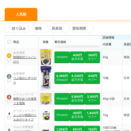
人気順
絞り込み
価格
原産国
賞味期限
詳細情報
商品
画像
最安価格
内容量
原産
永井海苔
408円
366円
1
Amazon
韓国味付ジャバン
50g
韓国
楽天市場
ヤフー
のり
永井海苔
4,298円
4,536円
448円
2
つぶ塩おにぎりの
15枚
日本
Amazon
楽天市場
ヤフー
り
トリトンフーヅ
5,990円
2,180円
3
Amazon
無限やみつき海苔
40g×5袋
日本
楽天市場
ヤフー
うま塩味
オリオンジャコー
395円
1,400円
4
Amazon
ぶっかけ韓国のり
70g
韓国
楽天市場
ヤフー
もみのりタイプ
マルー大野海苔
10切120枚
1,268円
863円
760円
5