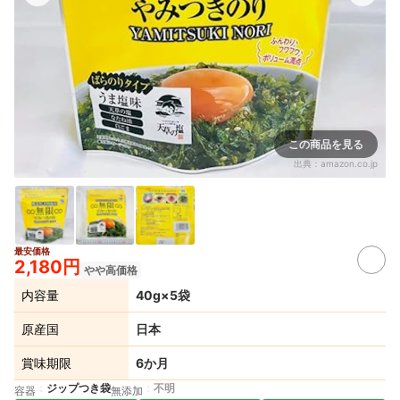
この商品を見る
出典：
amazon.co.jp
最安価格
2,180円
やや高価格
内容量
40g×5袋
原産国
日本
賞味期限
6か月
ジップつき袋
不明
容器
無添加