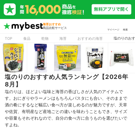
海苔おすすめ
商品比較サービス
マイページ
検索
塩のりのおす
TOP
食品
乾物
海苔
おすすめの海苔
塩のりのおすすめ人気ランキング【2026年
8月】
塩のりは、ほどよい塩味と海苔の香ばしさが人気のアイテムで
す。おにぎりやラーメンはもちろんパスタにも合い、そのままで
酒の肴にするなど幅広い食べ方が楽しめるのが魅力ですが、天草
や佐賀、有明産など産地ごとの違いを味わうこともでき、サイズ
や容量もそれぞれなので、自分の食べ方に合うものを選びたいで
すよね。