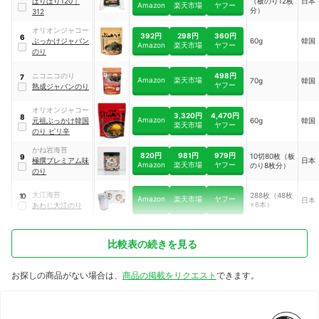
ぱりぱり120
｜
（板のり12枚
日本
Amazon
楽天市場
ヤフー
分）
312
オリオンジャコー
392円
298円
360円
6
ぶっかけジャバン
60g
韓国
Amazon
楽天市場
ヤフー
のり
498円
ニコニコのり
7
Amazon
楽天市場
70g
韓国
ヤフー
熟成ジャバンのり
オリオンジャコー
3,320円
4,470円
8
Amazon
元祖ぶっかけ韓国
60g
韓国
楽天市場
ヤフー
のり ピリ辛
かね岩海苔
820円
981円
979円
10切80枚（板
9
極撰プレミアム味
日本
Amazon
楽天市場
ヤフー
のり8枚分）
のり
大江海苔
288枚（48枚
10
Amazon
楽天市場
ヤフー
日本
×6本）
あわじ大江のり
比較表の続きを見る
お探しの商品がない場合は、
商品の掲載をリクエスト
できます。