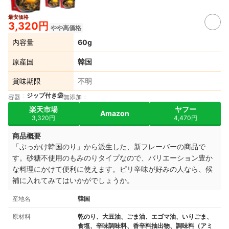
最安価格
3,320円
やや高価格
内容量
60g
原産国
韓国
賞味期限
不明
ジップ付き袋
容器
無添加
楽天市場
ヤフー
Amazon
3,320円
4,470円
商品概要
「ぶっかけ韓国のり」から派生した、新フレーバーの商品で
す。砂糖不使用のもみのりタイプなので、バリエーション豊か
な料理にかけて便利に使えます。ピリ辛味が好みの人なら、候
補に入れてみてはいかがでしょうか。
産地名
韓国
原材料
乾のり、大豆油、ごま油、エゴマ油、いりごま、
食塩、辛味調味料、香辛料抽出物、調味料（アミ