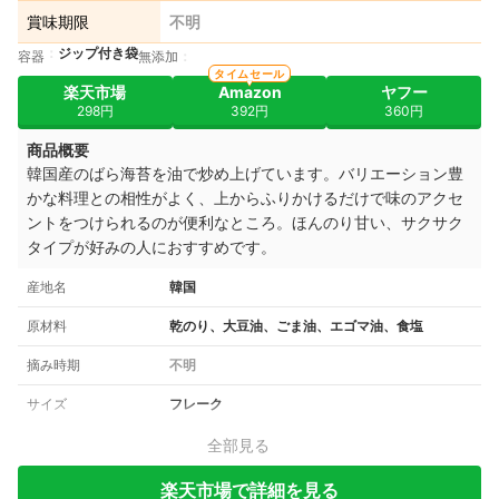
賞味期限
不明
ジップ付き袋
容器
無添加
タイムセール
楽天市場
Amazon
ヤフー
298円
392円
360円
商品概要
韓国産のばら海苔を油で炒め上げています。バリエーション豊
かな料理との相性がよく、上からふりかけるだけで味のアクセ
ントをつけられるのが便利なところ。ほんのり甘い、サクサク
タイプが好みの人におすすめです。
産地名
韓国
原材料
乾のり、大豆油、ごま油、エゴマ油、食塩
摘み時期
不明
サイズ
フレーク
全部見る
楽天市場で詳細を見る