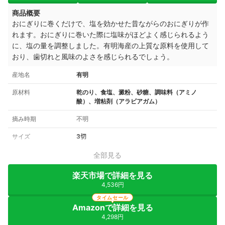
商品概要
おにぎりに巻くだけで、塩を効かせた昔ながらのおにぎりが作
れます。おにぎりに巻いた際に塩味がほどよく感じられるよう
に、塩の量を調整しました。有明海産の上質な原料を使用して
おり、歯切れと風味のよさを感じられるでしょう。
産地名
有明
原材料
乾のり、食塩、澱粉、砂糖、調味料（アミノ
酸）、増粘剤（アラビアガム）
摘み時期
不明
サイズ
3切
全部見る
楽天市場で詳細を見る
4,536円
タイムセール
Amazonで詳細を見る
4,298円