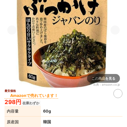
この商品を見る
出典：
amazon.co.jp
最安価格
Amazonで売れています！
298円
在庫わずか
内容量
60g
原産国
韓国