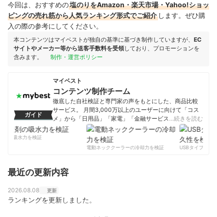
今回は、おすすめの
塩のりをAmazon・楽天市場・Yahoo!ショッ
ピングの売れ筋から人気ランキング形式でご紹介
します。ぜひ購
入の際の参考にしてください。
本コンテンツはマイベストが独自の基準に基づき制作していますが、
EC
サイトやメーカー等から送客手数料を受領
しており、プロモーションを
含みます。
制作・運営ポリシー
マイベスト
コンテンツ制作チーム
徹底した自社検証と専門家の声をもとにした、商品比較
サービス。 月間3,000万以上のユーザーに向けて「コス
ガイド
メ」から「日用品」「家電」「金融サービス」まで、ベ
…続きを読む
ストな商品を選んでもらうために、毎日コンテンツを制
作中。
剤の吸水力を検証
コンテンツ制作チームのプロフィール
電動ネッククーラーの冷却力を検証
USBタイプCケー
最近の更新内容
2026.08.08
更新
ランキングを更新しました。