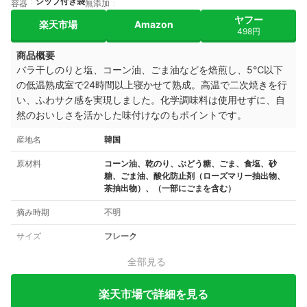
ジップ付き袋
容器
無添加
ヤフー
楽天市場
Amazon
498円
商品概要
バラ干しのりと塩、コーン油、ごま油などを焙煎し、5℃以下
の低温熟成室で24時間以上寝かせて熟成。高温で二次焼きを行
い、ふわサク感を実現しました。化学調味料は使用せずに、自
然のおいしさを活かした味付けなのもポイントです。
産地名
韓国
原材料
コーン油、乾のり、ぶどう糖、ごま、食塩、砂
糖、ごま油、酸化防止剤（ローズマリー抽出物、
茶抽出物）、（一部にごまを含む）
摘み時期
不明
サイズ
フレーク
全部見る
楽天市場で詳細を見る