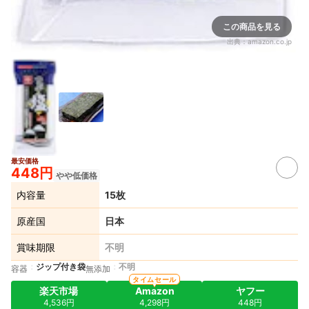
この商品を見る
出典：
amazon.co.jp
最安価格
448円
やや低価格
内容量
15枚
原産国
日本
賞味期限
不明
ジップ付き袋
不明
容器
無添加
タイムセール
楽天市場
Amazon
ヤフー
4,536円
4,298円
448円