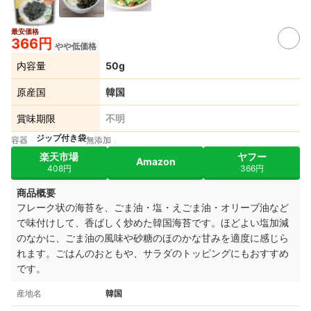
最安価格
366円
やや低価格
内容量
50g
原産国
韓国
賞味期限
不明
ジップ付き袋
容器
無添加
楽天市場
ヤフー
Amazon
408円
366円
商品概要
フレーク状の海苔を、ごま油・塩・えごま油・オリーブ油など
で味付けして、香ばしく炒めた韓国海苔です。ほどよい塩加減
のなかに、ごま油の風味や砂糖のほのかな甘みを適度に感じら
れます。ごはんのおともや、サラダのトッピングにもおすすめ
です。
産地名
韓国