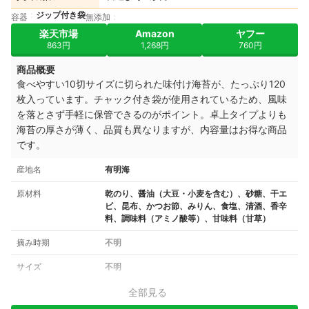
ジップ付き袋
容器
無添加
楽天市場
Amazon
ヤフー
863円
1,268円
760円
商品概要
食べやすい10切サイズに切られた味付け海苔が、たっぷり120
枚入っています。チャック付き袋が使用されているため、風味
を落とさず手軽に保管できるのがポイント。卓上タイプよりも
海苔の厚さが薄く、品質も異なりますが、内容量はお得な商品
です。
産地名
有明海
原材料
乾のり、醤油（大豆・小麦を含む）、砂糖、干エ
ビ、昆布、かつお節、みりん、食塩、清酒、香辛
料、調味料（アミノ酸等）、甘味料（甘草）
摘み時期
不明
サイズ
不明
全部見る