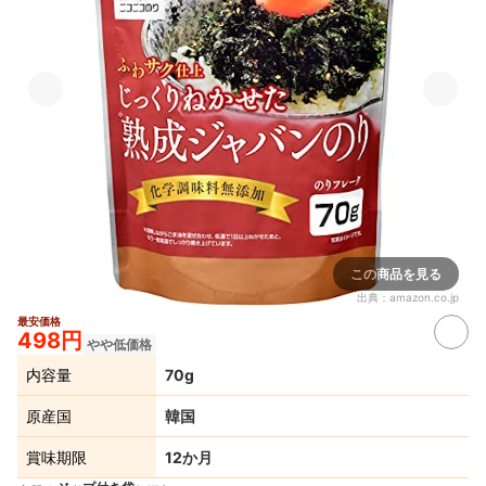
この商品を見る
出典：
amazon.co.jp
最安価格
498円
やや低価格
内容量
70g
原産国
韓国
賞味期限
12か月