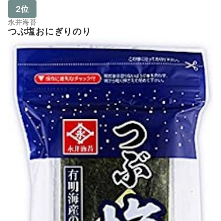
2位
永井海苔
つぶ塩おにぎりのり