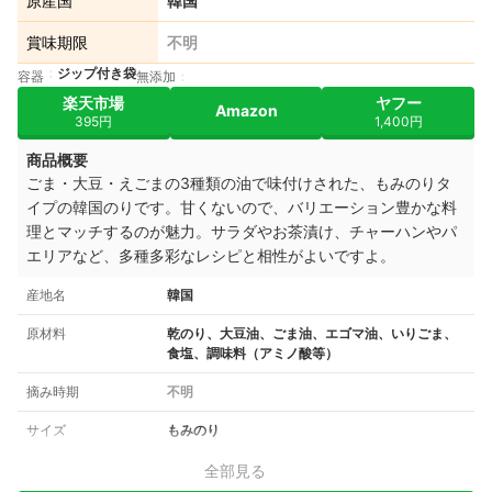
原産国
韓国
賞味期限
不明
ジップ付き袋
容器
無添加
楽天市場
ヤフー
Amazon
395円
1,400円
商品概要
ごま・大豆・えごまの3種類の油で味付けされた、もみのりタ
イプの韓国のりです。甘くないので、バリエーション豊かな料
理とマッチするのが魅力。サラダやお茶漬け、チャーハンやパ
エリアなど、多種多彩なレシピと相性がよいですよ。
産地名
韓国
原材料
乾のり、大豆油、ごま油、エゴマ油、いりごま、
食塩、調味料（アミノ酸等）
摘み時期
不明
サイズ
もみのり
全部見る