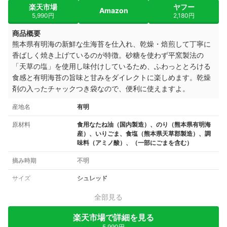
楽天市場
ヤフー
Amazon
5,990円
2,180円
商品概要
熊本県有明海の新鮮な生海苔を仕入れ、乾燥・焙煎して丁寧に
香ばしく焼き上げているのが特徴。砂糖を使わず平窯製法の
「天草の塩」を使用し味付けしているため、ふわっととろける
食感と有明海苔の旨味と甘みをダイレクトに楽しめます。乾燥
剤の入ったチャックつき袋なので、便利に使えますよ。
産地名
有明
原材料
食用なたね油（国内製造）、のり（熊本県有明海
産）、いりごま、食塩（熊本県天草郡製造）、調
味料（アミノ酸）、（一部にごまを含む）
摘み時期
不明
サイズ
シュレッド
全部見る
楽天市場で詳細を見る
5,990円