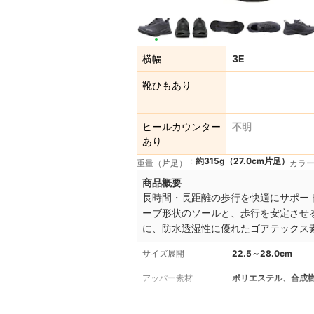
横幅
3E
靴ひもあり
ヒールカウンター
不明
あり
約315g（27.0cm片足）
重量（片足）
カラ
商品概要
長時間・長距離の歩行を快適にサポー
ーブ形状のソールと、歩行を安定させ
に、防水透湿性に優れたゴアテックス
サイズ展開
22.5～28.0cm
アッパー素材
ポリエステル、合成