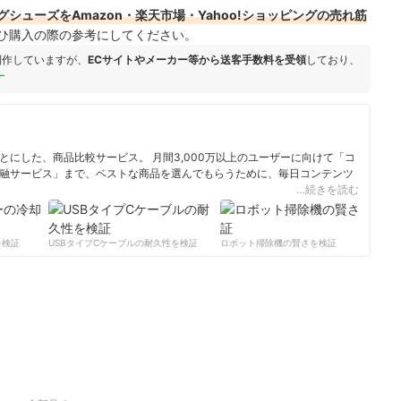
シューズをAmazon・楽天市場・Yahoo!ショッピングの売れ筋
ひ購入の際の参考にしてください。
制作していますが、
ECサイトやメーカー等から送客手数料を受領
しており、
ー
にした、商品比較サービス。 月間3,000万以上のユーザーに向けて「コ
融サービス」まで、ベストな商品を選んでもらうために、毎日コンテンツ
…続きを読む
ィール
検証
USBタイプCケーブルの耐久性を検証
ロボット掃除機の賢さを検証
サ