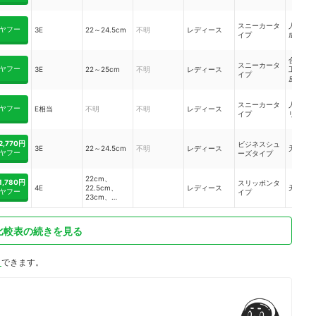
スニーカータ
人工皮
ヤフー
3E
22～24.5cm
不明
レディース
イプ
成繊維
合成繊
スニーカータ
ヤフー
3E
22～25cm
不明
レディース
工皮革
イプ
皮革）
スニーカータ
人工皮
ヤフー
E相当
不明
不明
レディース
イプ
リエス
2,770円
ビジネスシュ
3E
22～24.5cm
不明
レディース
天然皮
ヤフー
ーズタイプ
22cm、
1,780円
スリッポンタ
4E
22.5cm、
レディース
天然皮
ヤフー
イプ
23cm、
23.5cm、
24cm、
24.5cm、
比較表の続きを見る
25cm
ト
できます。