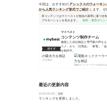
今回は、おすすめの
アシックスのウォーキング
から人気ランキング形式でご紹介
します。ぜ
本コンテンツはマイベストが独自の基準に基づき
プロモーションを含みます。
制作・運営ポリシ
マイベスト
コンテンツ制作チーム
徹底した自社検証と専門家の声をもと
スメ」から「日用品」「家電」「金
ガイド
を制作中。
コンテンツ制作チームのプロフ
柔軟剤の吸水力を検証
電動ネッククーラーの冷却力を
最近の更新内容
2026.08.08
更新
ランキングを更新しました。