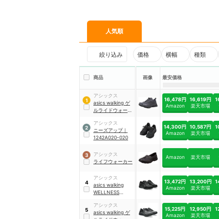
人気順
絞り込み
価格
横幅
種類
商品
画像
最安価格
アシックス
16,478円
16,619円
1
1
asics walking
ゲ
Amazon
楽天市場
ルライドウォーク
｜
ゲルライドウォ
アシックス
ーク
｜
1293A036-
14,300円
10,587円
1
2
ニーズアップ
｜
020
Amazon
楽天市場
1242A020-020
アシックス
3
Amazon
楽天市場
ライフウォーカー
アシックス
13,472円
13,200円
1
4
asics walking
Amazon
楽天市場
WELLNESS
WALKER
｜
ハダシ
アシックス
ウォーカー レディ
15,225円
12,950円
1
5
asics walking
ゲ
ース
｜
1292A074
Amazon
楽天市場