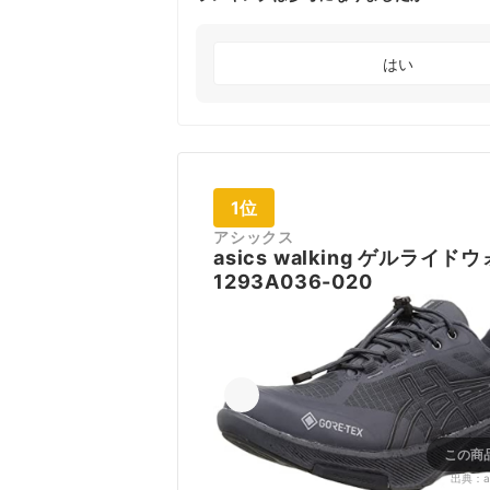
はい
1位
アシックス
asics walking
ゲルライドウ
1293A036-020
この商
出典：
a