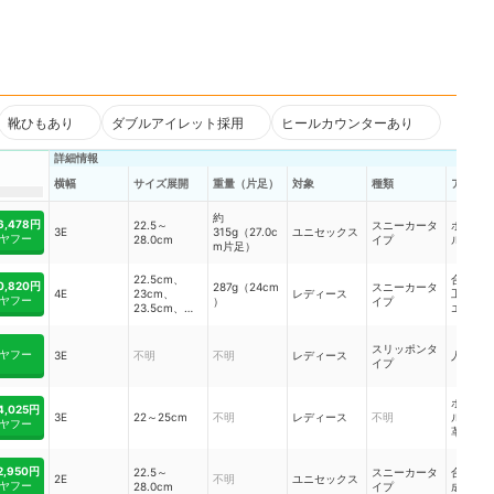
靴ひもあり
ダブルアイレット採用
ヒールカウンターあり
詳細情報
横幅
サイズ展開
重量（片足）
対象
種類
アッパ
約
6,478円
22.5～
スニーカータ
ポリエ
3E
315g（27.0c
ユニセックス
ヤフー
28.0cm
イプ
ル、合
m片足）
22.5cm、
合成繊
0,820円
287g（24cm
スニーカータ
4E
23cm、
レディース
工皮革
ヤフー
）
イプ
23.5cm、
エステ
24cm、
24.5cm、
スリッポンタ
25cm
ヤフー
3E
不明
不明
レディース
人工皮
イプ
ポリエ
4,025円
3E
22～25cm
不明
レディース
不明
ル、人
ヤフー
革、合
2,950円
22.5～
スニーカータ
合成樹
2E
不明
ユニセックス
ヤフー
28.0cm
イプ
成繊維