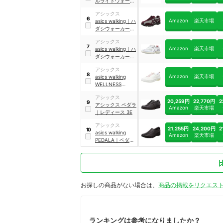
ルライドウォーク
｜
ゲルライドウォ
アシックス
ーク 2
｜
6
Amazon
楽天市場
asics walking
｜
ハ
1293A040-001
ダシウォーカー
｜
1292A055
アシックス
7
Amazon
楽天市場
asics walking
｜
ハ
ダシウォーカー
725W
｜
TDW725
アシックス
8
Amazon
楽天市場
asics walking
WELLNESS
WALKER
｜
ゲルラ
アシックス
シーロ
｜
20,259円
22,770円
2
9
アシックス ペダラ
1292A047-200
Amazon
楽天市場
｜
レディース 3E
アシックス
21,255円
24,200円
2
10
asics walking
Amazon
楽天市場
PEDALA
｜
ペダラ
レディース 4E
｜
1212A003-001
お探しの商品がない場合は、
商品の掲載をリクエス
ランキングは参考になりましたか？