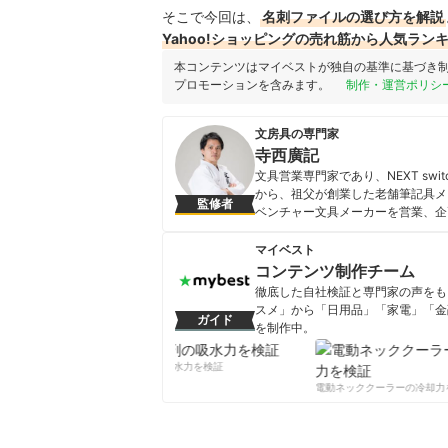
そこで今回は、
名刺ファイルの選び方を解説
Yahoo!ショッピングの売れ筋から人気ラン
本コンテンツはマイベストが独自の基準に基づき
プロモーションを含みます。
制作・運営ポリシ
文房具の専門家
寺西廣記
文具営業専門家であり、NEXT sw
から、祖父が創業した老舗筆記具メー
監修者
ベンチャー文具メーカーを営業、企
道」の運営。「TVチャンピオン極」
営学修士)。
マイベスト
寺西廣記のプロフィール
コンテンツ制作チーム
徹底した自社検証と専門家の声をもと
スメ」から「日用品」「家電」「金
ガイド
を制作中。
コンテンツ制作チームのプロフ
柔軟剤の吸水力を検証
電動ネッククーラーの冷却力を