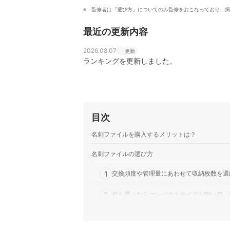
監修者は「選び方」についてのみ監修をおこなっており、掲
最近の更新内容
2026.08.07
更新
ランキングを更新しました。
目次
名刺ファイルを購入するメリットは？
名刺ファイルの選び方
1
交換頻度や管理量にあわせて収納枚数を選
2
持ち運ぶならコンパクトサイズが狙い目。
3
ファイリング時の滑りがよいかも確認しよ