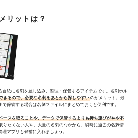
見やすい
メリットは？
チョイス
azon.co.jp
る台紙に名刺を差し込み、整理・保管するアイテムです。名刺ホル
できるので、必要な名刺をあとから探しやすい
のがメリット。最
まで保管する場合は名刺ファイルにまとめておくと便利です。
ペースを取ることや、データで保管するよりも持ち運びがやや不
取りたくない人や、大量の名刺のなかから、瞬時に過去の名刺情
管理アプリも候補に入れましょう。