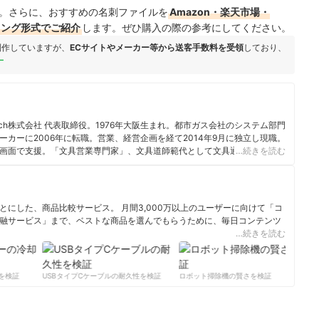
。さらに、おすすめの名刺ファイルを
Amazon・楽天市場・
キング形式でご紹介
します。ぜひ購入の際の参考にしてください。
制作していますが、
ECサイトやメーカー等から送客手数料を受領
しており、
ー
itch株式会社 代表取締役。1976年大阪生まれ。都市ガス会社のシステム部門
カーに2006年に転職。営業、経営企画を経て2014年9月に独立し現職。
画面で支援。「文具営業専門家」、文具道師範代として文具通販「文具
…続きを読む
文房具王選手権準優勝。YouTube「文具道師範代」チャンネル。MBA(経
にした、商品比較サービス。 月間3,000万以上のユーザーに向けて「コ
融サービス」まで、ベストな商品を選んでもらうために、毎日コンテンツ
…続きを読む
ィール
検証
USBタイプCケーブルの耐久性を検証
ロボット掃除機の賢さを検証
サ