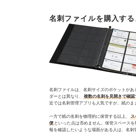
4
縦書きの名刺が多いなら、縦入れタイプが
5
名刺ファイルを購入する
使用シーンに合わせて、デザインと素材を
名刺ファイル全17商品おすすめ人気ランキング
名刺ファイルにはほかのカードも入れられる？
名刺入れもあわせてチェック
名刺ファイルの売れ筋ランキングもチェック！
出典：
am
名刺ファイルは、名刺サイズのポケットがあ
ダーとは異なり、
複数の名刺を見開きで確認
近では名刺管理アプリも人気ですが、紙のま
一方で紙の名刺を物理的に保管する以上、
ス
便
といった点は否めません。保管スペースを
報を確認したいような場面がある人は、名刺