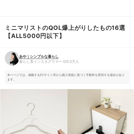
ミニマリストのQOL爆上がりしたもの16選
あや｜シンプルな暮らし
暮らし系インスタグラマー IG5.5万人
【ALL5000円以下】
あや｜シンプルな暮らし
暮らし系インスタグラマー IG5.5万人
本ページでは、掲載するECサイト等から購入実績に基づく手数料を受領する場合があり
ます。