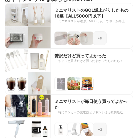
ミニマリストのQOL爆上がりしたもの
16選【ALL5000円以下】
ミニマリストが選ぶ、5000円以下でQOLが爆上が
りしたものです！ ※販売時期によっては5000円以
上になってしまうタイミングもあります。ご容赦く
ださい。
+8
贅沢だけど買ってよかった
ちょっと贅沢だけど買ったよかったものたち！
ミニマリストが毎日使う買ってよかっ
た
特にアンカーの充電器とリネンナは比較的最近使い
始めたけどめちゃくちゃいい！
+2