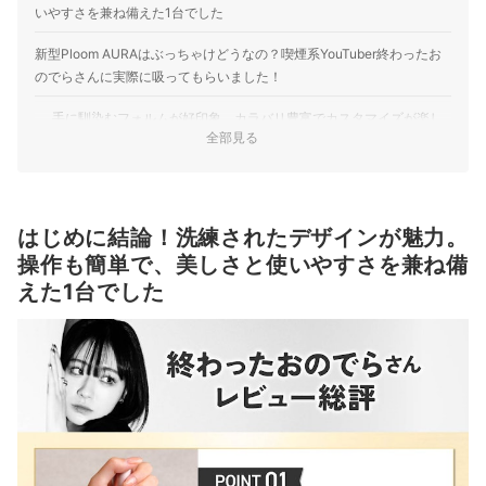
いやすさを兼ね備えた1台でした
新型Ploom AURAはぶっちゃけどうなの？喫煙系YouTuber終わったお
のでらさんに実際に吸ってもらいました！
手に馴染むフォルムが好印象。カラバリ豊富でカスタマイズが楽し
全部見る
い！
自動加熱が驚くほど使いやすい！シンプルで快適な使い心地
しっかりした吸いごたえ。紙巻たばこと遜色ない満足感
はじめに結論！洗練されたデザインが魅力。
操作も簡単で、美しさと使いやすさを兼ね備
Ploom AURAはどこが進化した？メーカーに深掘り取材！
えた1台でした
①デザイン｜コンパクトでより軽量に。日々の一服をより楽しめる
充実のカラーバリエーション
②味わい｜独自の加熱技術でおいしさを強化。満足感のある吸いご
たえに
Ploom AURAのおすすめの購入方法を紹介！
Ploom AURA をはじめて使う人に！特別割引プログラム実施中