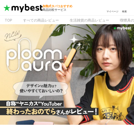
加熱式タバコおすすめ
商品比較サービス
マイページ
検索
TOP
すべての商品レビュー
生活雑貨の商品レビュー
喫煙具