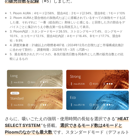
の販売台数を記録
（※5）しました。
1. Ploom AURA：4モード計56%、競合A社：2モード計34%、競合B社：1モード10%
2. Ploom AURAと競合他社の加熱式たばこに搭載されているすべての加熱モードを試
した後、それぞれに「一番（総合的に）美味しいと感じる」と回答した方の割合をデ
バイスごとに集計のうえ小数点第一位を四捨五入して表示。
3. Ploom内訳：スタンダードモード26.5%、ストロングモード7.4%、ロングモード
10.1%、エコモード12.1%、競合A社内訳：Aモード16.4%、Bモード17.7%、競合B
社：9.9%
4. 調査対象者：21歳以上の喫煙者487名（2024年12月の主喫たばこ市場構成比推計
に合わせて割付）、調査時期：2025年1月～3月（JT調べ）
5.  過去発売されたデバイスの、各先行販売日数を同条件とした際の販売台数との比
較によるもの
さらに、吸いごたえの強弱・使用時間の長短を選択できる”
HEAT
SELECT SYSTEM
”を搭載。
選択できるモード数は4モードと
Ploomのなかでも最大数
です。スタンダードモード（デフォルト