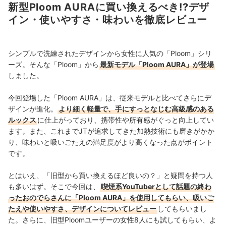
新型Ploom AURAに買い換えるべき!?デザ
イン・使いやすさ・味わいを徹底レビュー
シンプルで洗練されたデザインから女性に人気の「Ploom」シリ
ーズ。そんな「Ploom」から
最新モデル「Ploom AURA」が登場
しました。
今回登場した「Ploom AURA」は、従来モデルと比べてさらにデ
ザインが進化。
より細く軽量で、手にすっとなじむ高級感のある
ルックス
に仕上がっており、携帯性や所有感がぐっと向上してい
ます。また、これまでJTが追求してきた加熱技術にも磨きがかか
り、味わいと吸いごたえの満足度がより高くなった点がポイント
です。
とはいえ、「旧型から買い換えるほど良いの？」と疑問を持つ人
も多いはず。そこで今回は、
喫煙系YouTuberとして話題の終わ
ったおのでらさんに「Ploom AURA」を使用してもらい、吸いご
たえや使いやすさ、デザインについてレビュー
してもらいまし
た。さらに、旧型Ploomユーザーの女性8人にも試してもらい、よ