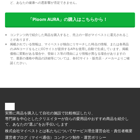
ど、あなたの健康への悪影響が否定できません。
「Ploom AURA」の購入はこちらから！
コンテンツ内で紹介した商品を購入すると、売上の一部がマイベストに還元されるこ
とがあります。
掲載されている情報は、マイベストが独自にリサーチした時点の情報、または各商品
のJANコードをもとにECサイトが提供するAPIを使用し自動で生成しています。掲載
価格に変動がある場合や、登録ミス等の理由により情報が異なる場合がありますの
で、最新の価格や商品の詳細等については、各ECサイト・販売店・メーカーよりご確
認ください。
実際に商品を購入して自社の施設で比較検証したり、
専門家を中心としたクリエイターが自らの愛用品やおすすめ商品を紹介し
て、あなたの“選ぶ”をお手伝いします
株式会社マイベストとは
私たちについて
サービス理念
運営会社・責任者概要
運営者ブログ（マイベ通信）
コンテンツ制作・運営ポリシー