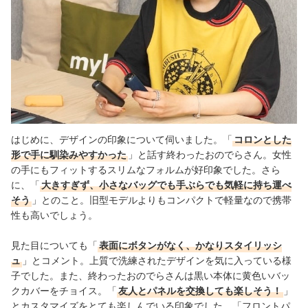
はじめに、デザインの印象について伺いました。「
コロンとした
形で手に馴染みやすかった
」と話す終わったおのでらさん。女性
の手にもフィットするスリムなフォルムが好印象でした。さら
に、「
大きすぎず、小さなバッグでも手ぶらでも気軽に持ち運べ
そう
」とのこと。旧型モデルよりもコンパクトで軽量なので携帯
性も高いでしょう。
見た目についても「
表面にボタンがなく、かなりスタイリッシ
ュ
」とコメント。上質で洗練されたデザインを気に入っている様
子でした。また、終わったおのでらさんは黒い本体に黄色いバッ
クカバーをチョイス。「
友人とパネルを交換しても楽しそう！
」
とカスタマイズをとても楽しんでいる印象でした。「フロントパ