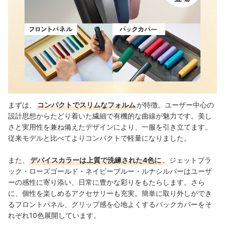
まずは、
コンパクトでスリムなフォルム
が特徴。ユーザー中心の
設計思想からたどり着いた繊細で有機的な曲線が魅力です。美し
さと実用性を兼ね備えたデザインにより、一服を引き立てます。
従来モデルと比べてよりコンパクトで軽量になりました。
また、
デバイスカラーは上質で洗練された4色に
。ジェットブラ
ック・ローズゴールド・ネイビーブルー・ルナシルバーはユーザ
ーの感性に寄り添い、日常に豊かな彩りをもたらします。さら
に、個性を楽しめるアクセサリーも充実。簡単に取り外しができ
るフロントパネル、グリップ感を心地よくするバックカバーをそ
れぞれ10色展開しています。