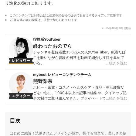
り進化の魅力に迫ります。
このコンテンツは日本たばこ産業株式会社の提供でお届けするタイアップ広告です
20歳未満の者の喫煙は、法律で禁じられています
2025年08月18日更新
喫煙系YouTuber
終わったおのでら
チャンネル登録者数35.6万人の人気YouTuber。紙巻たば
こを吸いながら普段の日常を動画で紹介し注目を集めて
レビュワー
いる。
…続きを読む
終わったおのでらのプロフィール
mybest レビューコンテンツチーム
熊野梨奈
ホビー・家電・コスメ・ヘルスケア・食品・生活雑貨な
どを中心に、1,000本以上の記事の編集や、タイアップ記
エディター
事の制作に取り組んできた。プライベートでも何かを買
…続きを読む
うときには、口コミ・レビューの確認や販売員への質問
を繰り返し、納得するまで購入しないこだわりを持つ。
「読んだ人の生活が豊かになる商品と巡り合える記事」
目次
を目指し、日々制作に臨んでいる。
熊野梨奈のプロフィール
はじめに結論！洗練されたデザインが魅力。操作も簡単で、美しさと使