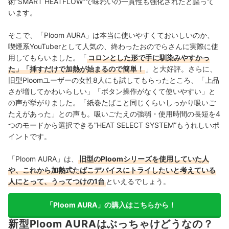
術”SMART HEATFLOW”で味わいの一貫性も強化されたと謳って
います。
そこで、「Ploom AURA」は本当に使いやすくておいしいのか、
喫煙系YouTuberとして人気の、終わったおのでらさんに実際に使
用してもらいました。「
コロンとした形で手に馴染みやすかっ
た」「挿すだけで加熱が始まるので簡単！
」と大好評。さらに、
旧型Ploomユーザーの女性8人にも試してもらったところ、「上品
さが増してかわいらしい」「ボタン操作がなくて使いやすい」と
の声が挙がりました。「紙巻たばこと同じくらいしっかり吸いご
たえがあった」との声も。吸いごたえの強弱・使用時間の長短を4
つのモードから選択できる”HEAT SELECT SYSTEM”もうれしいポ
イントです。
「Ploom AURA」は、
旧型のPloomシリーズを使用していた人
や、これから加熱式たばこデバイスにトライしたいと考えている
人にとって、うってつけの1台
といえるでしょう。
「Ploom AURA」の購入はこちらから！
新型Ploom AURAはぶっちゃけどうなの？