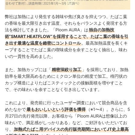
弊社は加熱により発生する雑味や焦げ臭さを抑えつつ、たばこ葉
の香味を最大限引き出す温度、それらをバランスよく発現する方
法を検討してきました。「Ploom AURA」は
独自の加熱技
術”SMART HEATFLOW”を採用することで、たばこ葉の香味を引
き出す最適な温度を緻密にコントロール
。最高加熱温度を長くキ
ープすることでたばこ葉の喫味成分を余すことなく抽出し、味わ
いの一貫性を高めました。
また、加熱カップには「
精密深絞り加工
」を採用しており、加熱
効率を最大限高めるためにミクロン単位の精度で加工。楕円状の
カップ構造によりたばこスティックとの接触面積を増やすこと
で、その味わいを余すことなく引き出しています。
これにより、発売前に行ったユーザー調査において競合商品を含
めたなかで
最もおいしいという評価を獲得
（※1〜4）。さらに、5
月27日の先行発売以降、お客様から「Ploom AURAは想像以上の
味わいで、満足感がしっかりある」など、ご好評をいただいてお
り、
加熱式たばこ用デバイスの先行販売期間においてJT史上最高