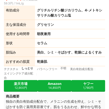
59.3円 / 1mL/g
有効成分
グリチルリチン酸ジカリウム、4-メトキシ
サリチル酸カリウム塩
主な保湿成分
グリセリン
使用する時間帯
朝夜兼用
形状
セラム
肌悩み
美白、シミ・そばかす、乾燥によるくすみ
おすすめの肌質
乾燥肌
しっとり
不明
テクスチャ
パラベンフリー
美白有効成分配合
エイジングケア成分配
合
楽天市場
Amazon
ヤフー
12,900円
14,850円
1,780円
商品概要
独自の美白有効成分配合で、メラニンの生成を抑え、シミ・そ
ばかすを防ぐ薬用美容液です。肌をうるおわせ、鮮やかな明る