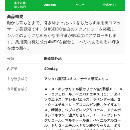
楽天市場
Amazon
ヤフー
公式サイト
19,250円
商品概要
顔から首もとまで、引き締まったハリをもたらす薬用美白マッ
サージ美容液です。SHISEIDO独自のテクノロジーを搭載し、
シルクのようになめらかな美容液が肌感度にアプローチしま
す。薬用美白有効成分4MSKを配合し、ハリのある明るい輝き
を放つ肌へ。
分類
医薬部外品
内容量
40mL/g
主な整肌成分
アシタバ葉/茎エキス、ナツメ果実エキス
表示配合成分
４－メトキシサリチル酸カリウム塩*,酢酸ＤＬ－α
－トコフェロール、ベニバナエキス（１）、タイ
ソウエキス、アシタバエキス、ラベンダー油、２
－Ｏ－エチル－Ｌ－アスコルビン酸、ケイ皮エキ
ス、精製水、ジプロピレングリコール、メチルポ
リシロキサン、濃グリセリン、１，３－ブチレン
グリコール、マルチトール液、ベヘニルアルコー
ル、トリ２－エチルヘキサン酸グリセリル、ポリ