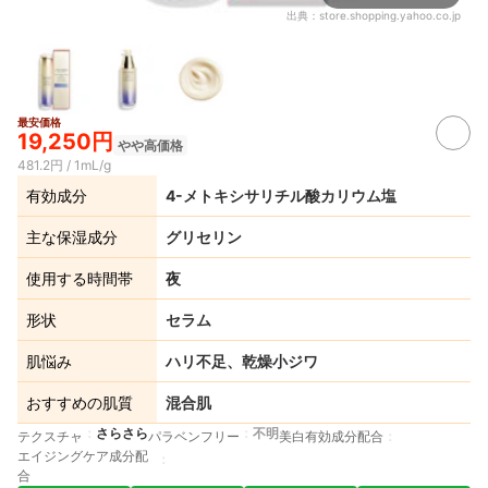
出典：
store.shopping.yahoo.co.jp
最安価格
19,250円
やや高価格
481.2円 / 1mL/g
有効成分
4-メトキシサリチル酸カリウム塩
主な保湿成分
グリセリン
使用する時間帯
夜
形状
セラム
肌悩み
ハリ不足、乾燥小ジワ
おすすめの肌質
混合肌
さらさら
不明
テクスチャ
パラベンフリー
美白有効成分配合
エイジングケア成分配
合