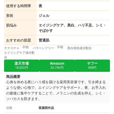
使用する時間帯
夜
形状
ジェル
肌悩み
エイジングケア、美白、ハリ不足、シミ・
そばかす
おすすめの肌質
普通肌
不明
不明
テクスチャ
パラベンフリー
美白有効成分配合
エイジングケア成分配
合
楽天市場
Amazon
ヤフー
18,920円
20,790円
999円
商品概要
心身を休める夜にハリ感を届ける薬用美容液です。引き締まる
ような使い心地で、エイジングケアをサポート。夜、お手入れ
の最後に集中ケアすることで、メラニンの生成を抑え、シミ・
ソバカスを防ぎます。
分類
医薬部外品