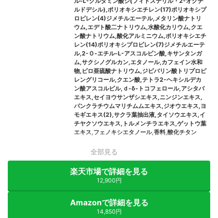
ル-L-グルタミン酸ジ(フィトステリル・2-オクチ
ルドデシル),ポリオキシエチレン(17)ポリオキシプ
ロピレン(4)ジメチルエーテル,メタリン酸ナトリ
ウム,エデト酸二ナトリウム,水酸化カリウム,クエ
ン酸ナトリウム,酸化アルミニウム,ポリオキシエチ
レン(14)ポリオキシプロピレン(7)ジメチルエーテ
ル,2-Ｏ-エチル-L-アスコルビン酸,キサンタンガ
ム,サクシノグルカン,エタノール,カフェイン水和
物,ピロ亜硫酸ナトリウム,ジピバリン酸トリプロピ
レングリコール,クエン酸,テトラ2-ヘキシルデカ
ン酸アスコルビル,ｄ-δ-トコフェロール,アシタバ
エキス,セイヨウサンザシエキス,ニンジンエキス,
パンクラチウムマリチムムエキス,ジオウエキス,ヨ
モギエキス(2),サクラ葉抽出液,タイソウエキス,イ
チヤクソウエキス,トルメンチラエキス,ゲットウ葉
エキス,フェノキシエタノール,香料,酸化チタン
全部見る
楽天市場で詳細を見る
12,900円
Amazonで詳細を見る
14,850円