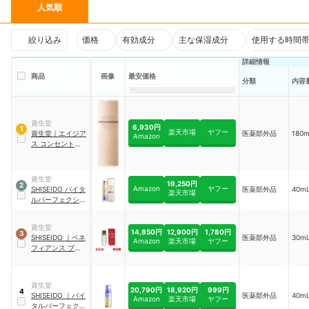
人気順
絞り込み
価格
有効成分
主な保湿成分
使用する時間
詳細情報
商品
画像
最安価格
分類
内容
資生堂
6,930円
1
楽天市場
ヤフー
資生堂
｜
エイジア
医薬部外品
180m
Amazon
ス コンセントレー
ト セラム a
資生堂
19,250円
2
Amazon
ヤフー
SHISEIDO
バイタ
医薬部外品
40mL
楽天市場
ルパーフェクショ
ン
｜
Lディファイ
ン ラディアンス
資生堂
セラム
14,850円
12,900円
1,780円
3
SHISEIDO
｜
ベネ
医薬部外品
30m
Amazon
楽天市場
ヤフー
フィアンス ブライ
トニング マイクロ
Ｓ セラム
資生堂
20,790円
18,920円
999円
4
SHISEIDO
｜
バイ
医薬部外品
40m
Amazon
楽天市場
ヤフー
タルパーフェクシ