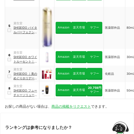
ョン Lディファイ
ン ラディアンス
ナイトセラム
資生堂
5
Amazon
楽天市場
ヤフー
SHISEIDO
バイタ
医薬部外品
80mL
ルパーフェクショ
ン
｜
Lディファイ
ン ラディアンス
セラム
資生堂
6
Amazon
楽天市場
ヤフー
SHISEIDO
ホワイ
医薬部外品
30m
トルーセント
｜
イ
ルミネーティング
資生堂
マイクロＳ セラム
7
Amazon
楽天市場
ヤフー
SHISEIDO
｜
美の
化粧品
30m
めぐりホリデーキ
ット
資生堂
20,759円
8
Amazon
楽天市場
SHISEIDO
フュー
医薬部外品
50m
ヤフー
チャーソリューシ
ョン LX
｜
インテ
ンシブ ファーミン
お探しの商品がない場合は、
商品の掲載をリクエスト
できます。
グ ブリリアンス
セラム
ランキングは参考になりましたか？