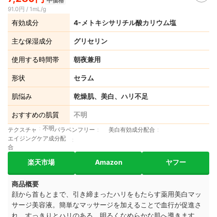
中価格
91.0円 / 1mL/g
有効成分
4-メトキシサリチル酸カリウム塩
主な保湿成分
グリセリン
使用する時間帯
朝夜兼用
形状
セラム
肌悩み
乾燥肌、美白、ハリ不足
おすすめの肌質
不明
不明
テクスチャ
パラベンフリー
美白有効成分配合
エイジングケア成分配
合
楽天市場
Amazon
ヤフー
商品概要
顔から首もとまで、引き締まったハリをもたらす薬用美白マッ
サージ美容液。簡単なマッサージを加えることで血行が促進さ
れ、すっきりとハリのある、明るくなめらかな肌へ導きます。