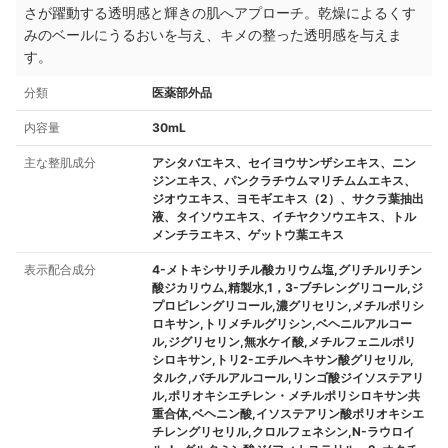
さが躍動する透明感と輝きの肌へアプローチ。乾燥によるくす
みのベールにうるおいを与え、キメの整った透明感を与えま
す。
分類
医薬部外品
内容量
30mL
主な整肌成分
アシタバエキス、セイヨウサンザシエキス、ニン
ジンエキス、パンクラチウムマリチムムエキス、
ジオウエキス、ヨモギエキス（2）、サクラ葉抽出
液、タイソウエキス、イチヤクソウエキス、トル
メンチラエキス、ゲットウ葉エキス
表示配合成分
4-メトキシサリチル酸カリウム塩,グリチルリチン
酸ジカリウム,精製水,1，3-ブチレングリコール,ジ
プロピレングリコール,濃グリセリン,メチルポリシ
ロキサン,トリメチルグリシン,ベヘニルアルコー
ル,ジグリセリン,無水ケイ酸,メチルフェニルポリ
シロキサン,トリ2-エチルヘキサン酸グリセリル,
タルク,バチルアルコール,リンゴ酸ジイソステアリ
ル,ポリオキシエチレン・メチルポリシロキサン共
重合体,ベヘニン酸,イソステアリン酸ポリオキシエ
チレングリセリル,クロルフェネシン,N-ラウロイ