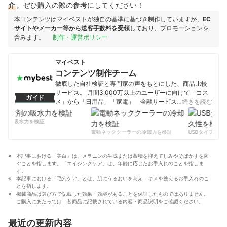
介
。ぜひ購入の際の参考にしてください！
本コンテンツはマイベストが独自の基準に基づき制作していますが、
EC
サイトやメーカー等から送客手数料を受領
しており、プロモーションを
含みます。
制作・運営ポリシー
マイベスト
コンテンツ制作チーム
徹底した自社検証と専門家の声をもとにした、商品比較
サービス。 月間3,000万以上のユーザーに向けて「コス
ガイド
メ」から「日用品」「家電」「金融サービス」まで、ベ
…続きを読む
ストな商品を選んでもらうために、毎日コンテンツを制
作中。
剤の吸水力を検証
コンテンツ制作チームのプロフィール
電動ネッククーラーの冷却力を検証
USBタイプCケー
本記事における「美白」は、メラニンの生成または蓄積を抑えてしみやそばかすを防
ぐことを指します。「エイジングケア」は、年齢に応じたお手入れのことを指しま
す。
本記事における「毛穴ケア」とは、肌にうるおいを与え、キメを整えるお手入れのこ
とを指します。
掲載商品は選び方で記載した効果・効能があることを保証したものではありません。
ご購入にあたっては、各商品に記載されている内容・商品説明をご確認ください。
最近の更新内容