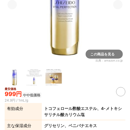
この商品を見る
出典：
amazon.co.jp
最安価格
999円
やや低価格
24.9円 / 1mL/g
有効成分
トコフェロール酢酸エステル、4-メトキシ
サリチル酸カリウム塩
主な保湿成分
グリセリン、ベニバナエキス