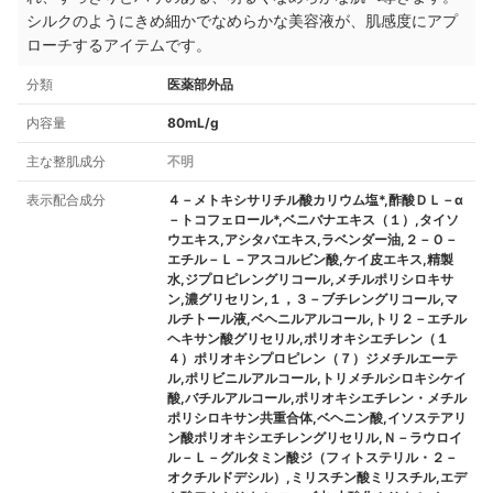
シルクのようにきめ細かでなめらかな美容液が、肌感度にアプ
ローチするアイテムです。
分類
医薬部外品
内容量
80mL/g
主な整肌成分
不明
表示配合成分
４－メトキシサリチル酸カリウム塩*,酢酸ＤＬ－α
－トコフェロール*,ベニバナエキス（１）,タイソ
ウエキス,アシタバエキス,ラベンダー油,２－Ｏ－
エチル－Ｌ－アスコルビン酸,ケイ皮エキス,精製
水,ジプロピレングリコール,メチルポリシロキサ
ン,濃グリセリン,１，３－ブチレングリコール,マ
ルチトール液,ベヘニルアルコール,トリ２－エチル
ヘキサン酸グリセリル,ポリオキシエチレン（１
４）ポリオキシプロピレン（７）ジメチルエーテ
ル,ポリビニルアルコール,トリメチルシロキシケイ
酸,バチルアルコール,ポリオキシエチレン・メチル
ポリシロキサン共重合体,ベヘニン酸,イソステアリ
ン酸ポリオキシエチレングリセリル,Ｎ－ラウロイ
ル－Ｌ－グルタミン酸ジ（フィトステリル・２－
オクチルドデシル）,ミリスチン酸ミリスチル,エデ