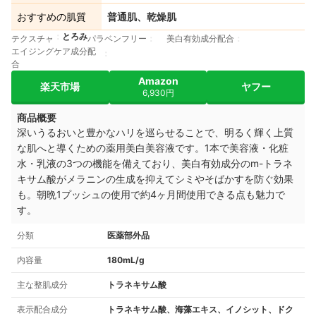
おすすめの肌質
普通肌、乾燥肌
とろみ
テクスチャ
パラベンフリー
美白有効成分配合
エイジングケア成分配
合
Amazon
楽天市場
ヤフー
6,930円
商品概要
深いうるおいと豊かなハリを巡らせることで、明るく輝く上質
な肌へと導くための薬用美白美容液です。1本で美容液・化粧
水・乳液の3つの機能を備えており、美白有効成分のm-トラネ
キサム酸がメラニンの生成を抑えてシミやそばかすを防ぐ効果
も。朝晩1プッシュの使用で約4ヶ月間使用できる点も魅力で
す。
分類
医薬部外品
内容量
180mL/g
主な整肌成分
トラネキサム酸
表示配合成分
トラネキサム酸、海藻エキス、イノシット、ドク