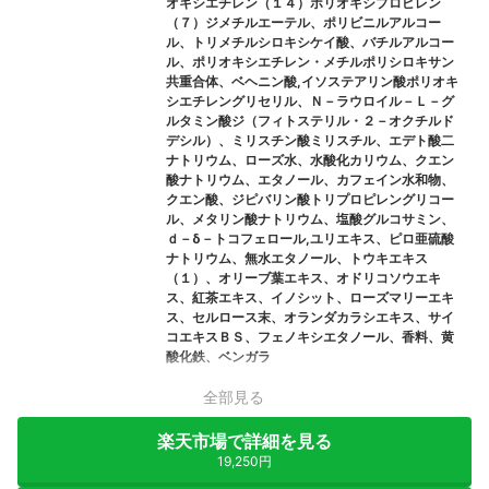
オキシエチレン（１４）ポリオキシプロピレン
（７）ジメチルエーテル、ポリビニルアルコー
ル、トリメチルシロキシケイ酸、バチルアルコー
ル、ポリオキシエチレン・メチルポリシロキサン
共重合体、ベヘニン酸,イソステアリン酸ポリオキ
シエチレングリセリル、Ｎ－ラウロイル－Ｌ－グ
ルタミン酸ジ（フィトステリル・２－オクチルド
デシル）、ミリスチン酸ミリスチル、エデト酸二
ナトリウム、ローズ水、水酸化カリウム、クエン
酸ナトリウム、エタノール、カフェイン水和物、
クエン酸、ジピバリン酸トリプロピレングリコー
ル、メタリン酸ナトリウム、塩酸グルコサミン、
ｄ－δ－トコフェロール,ユリエキス、ピロ亜硫酸
ナトリウム、無水エタノール、トウキエキス
（１）、オリーブ葉エキス、オドリコソウエキ
ス、紅茶エキス、イノシット、ローズマリーエキ
ス、セルロース末、オランダカラシエキス、サイ
コエキスＢＳ、フェノキシエタノール、香料、黄
酸化鉄、ベンガラ
全部見る
楽天市場で詳細を見る
19,250円