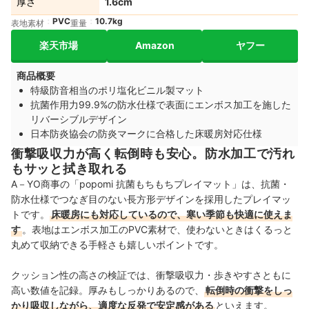
厚さ
1.6cm
PVC
10.7kg
表地素材
重量
楽天市場
Amazon
ヤフー
商品概要
特級防音相当のポリ塩化ビニル製マット
抗菌作用力99.9%の防水仕様で表面にエンボス加工を施した
リバーシブルデザイン
日本防炎協会の防炎マークに合格した床暖房対応仕様
衝撃吸収力が高く転倒時も安心。防水加工で汚れ
もサッと拭き取れる
A－YO商事の「popomi 抗菌もちもちプレイマット」は、抗菌・
防水仕様でつなぎ目のない長方形デザインを採用したプレイマッ
トです。
床暖房にも対応しているので、寒い季節も快適に使えま
す
。表地はエンボス加工のPVC素材で、使わないときはくるっと
丸めて収納できる手軽さも嬉しいポイントです。
クッション性の高さの検証では、衝撃吸収力・歩きやすさともに
高い数値を記録。厚みもしっかりあるので、
転倒時の衝撃をしっ
かり吸収しながら、適度な反発で安定感がある
といえます。