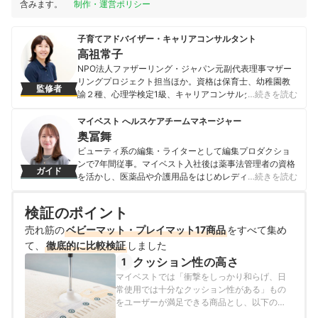
含みます。
制作・運営ポリシー
子育てアドバイザー・キャリアコンサルタント
高祖常子
NPO法人ファザーリング・ジャパン元副代表理事マザー
リングプロジェクト担当ほか。資格は保育士、幼稚園教
監修者
諭２種、心理学検定1級、キャリアコンサルタントほか。
…続きを読む
Yahoo!ニュース・エキスパートコメンテーター。育児情
報誌miku編集長に就任し14年間活躍。「幼児期までの子
マイベスト へルスケアチームマネージャー
どもの育ち部会」委員（こども家庭庁2023年～）ほか国
奥冨舞
や行政の委員を歴任。著書は『どう乗り越える?小学生の
ビューティ系の編集・ライターとして編集プロダクショ
壁』（風鳴舎）、『感情的にならない子育て』（かんき
ンで7年間従事。マイベスト入社後は薬事法管理者の資格
ガイド
出版）ほか。
を活かし、医薬品や介護用品をはじめレディースインナ
…続きを読む
高祖常子のプロフィール
ーや寝具にいたるまで、1000商品以上に及ぶヘルスケア
系の商材の検証に携わっている。
検証のポイント
奥冨舞のプロフィール
売れ筋の
ベビーマット・プレイマット17商品
をすべて集め
て、
徹底的に比較検証
しました
クッション性の高さ
1
マイベストでは「衝撃をしっかり和らげ、日
常使用では十分なクッション性がある」もの
をユーザーが満足できる商品とし、以下のそ
れぞれの項目のスコアの加重平均でおすすめ