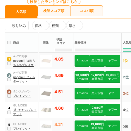
検証したランキングはこちら
検証スコア順
コスパ順
人気順
絞り込み
価格
種類
厚さ
検証
人気
商品
画像
最安価格
スコア
A−YO商事
4.85
1
Amazon
楽天市場
ヤフー
1位
popomi
｜
抗菌も
ちもちプレイマッ
ト
A−YO商事
4.69
19,800円
17,820円
19,800円
2
2位
popomi
｜
フォル
Amazon
楽天市場
ヤフー
ダーマット
4.51
タンスのゲン
3
Amazon
楽天市場
ヤフー
3位
プレイマット
GU MODE
4.60
7,980円
4
Amazon
ヤフー
4位
折りたたみプレイ
楽天市場
マット
4.21
13,800円
GU MODE
5
Amazon
ヤフー
5位
楽天市場
プレイマット