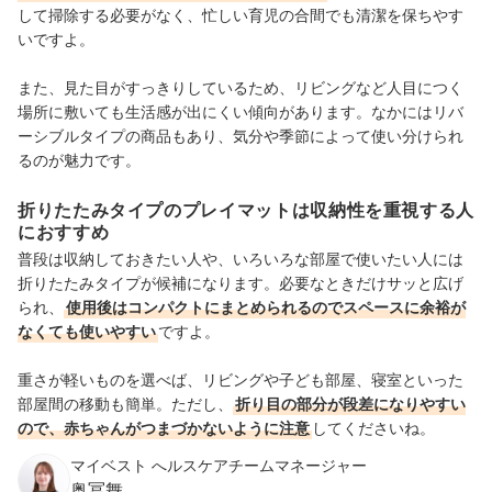
して掃除する必要がなく、忙しい育児の合間でも清潔を保ちやす
いですよ。
また、見た目がすっきりしているため、リビングなど人目につく
場所に敷いても生活感が出にくい傾向があります。なかにはリバ
ーシブルタイプの商品もあり、気分や季節によって使い分けられ
るのが魅力です。
折りたたみタイプのプレイマットは収納性を重視する人
におすすめ
普段は収納しておきたい人や、いろいろな部屋で使いたい人には
折りたたみタイプが候補になります。必要なときだけサッと広げ
られ、
使用後はコンパクトにまとめられるのでスペースに余裕が
なくても使いやすい
ですよ。
重さが軽いものを選べば、リビングや子ども部屋、寝室といった
部屋間の移動も簡単。ただし、
折り目の部分が段差になりやすい
ので、赤ちゃんがつまづかないように注意
してくださいね。
マイベスト へルスケアチームマネージャー
奥冨舞