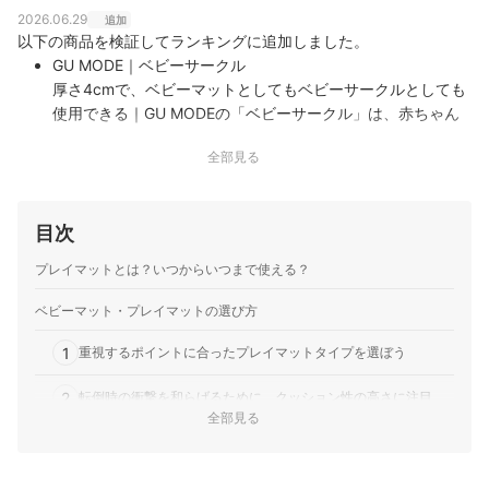
2026.06.29
追加
以下の商品を検証してランキングに追加しました。
GU MODE｜ベビーサークル
厚さ4cmで、ベビーマットとしてもベビーサークルとしても
使用できる｜GU MODEの「ベビーサークル」は、赤ちゃん
の遊びや活動をサポートするベビーマット・プレイマットで
全部見る
す。やわらかな素材と使いやすさを重視した設計を特徴とし
て謳っています。ベビーマットだけではなく、ベビーサーク
ルとしても使用できる商品です。防水性の検…
目次
CARAZ｜PVCソフトプレイマット
高い衝撃吸収力と防水性。リバーシブルで使いやすいのもメ
プレイマットとは？いつからいつまで使える？
リット｜CARAZの「PVCソフトプレイマット」は、韓国発の
ベビー用品ブランドが手がけるプレイマットです。柔軟性の
ベビーマット・プレイマットの選び方
あるPVC素材を使っていて、表と裏で柄が違うリバーシブル
1
仕様になっています。防水性の検証ではマットの表面に水分
重視するポイントに合ったプレイマットタイプを選ぼう
がとどまり完全に拭き取ることがで…
2
転倒時の衝撃を和らげるために、クッション性の高さに注目
全部見る
3
汚れをサッと拭き取りやすい、防水加工があるものを選ぼう
4
子どもの足音が気になるなら、遮音等級が高いものをチョイス