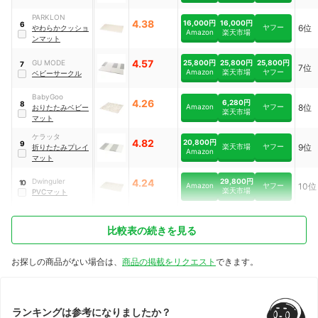
PARKLON
4.38
16,000円
16,000円
6
ヤフー
6位
やわらかクッショ
Amazon
楽天市場
ンマット
4.57
25,800円
25,800円
25,800円
GU MODE
7
7位
Amazon
楽天市場
ヤフー
ベビーサークル
BabyGoo
4.26
6,280円
8
Amazon
ヤフー
8位
おりたたみベビー
楽天市場
マット
ケラッタ
4.82
20,800円
9
楽天市場
ヤフー
9位
折りたたみプレイ
Amazon
マット
29,800円
Dwinguler
4.24
10
Amazon
ヤフー
10位
楽天市場
PVCマット
比較表の続きを見る
お探しの商品がない場合は、
商品の掲載をリクエスト
できます。
ランキングは参考になりましたか？