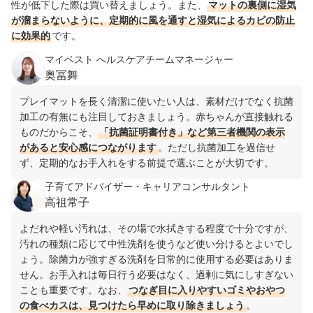
性が低下した際は買い替えましょう。また、
マットの裏側に湿気
が溜まらないように、定期的に風を通すと湿気によるカビの防止
に効果的
です。
マイベスト へルスケアチームマネージャー
奥冨舞
プレイマットを長く清潔に使いたい人は、素材だけでなく抗菌
加工の有無にも注目しておきましょう。赤ちゃんが直接触れる
ものだからこそ、
「抗菌証明書付き」など第三者機関の表示
があると安心感につながります
。ただし抗菌加工を過信せ
ず、定期的なお手入れをする前提で選ぶことが大切です。
子育てアドバイザー・キャリアコンサルタント
高祖常子
よだれや軽い汚れは、その場で水拭きする程度で十分ですが、
汚れの種類に応じて中性洗剤を使うなど使い分けるとよいでし
ょう。除菌力が強すぎる洗剤を日常的に使用する必要はありま
せん。お手入れは毎日行う必要はなく、過剰に気にしすぎない
ことも重要です。なお、
つなぎ目に入りやすいゴミやおやつ
の食べカスは、見つけたら早めに取り除きましょう
。