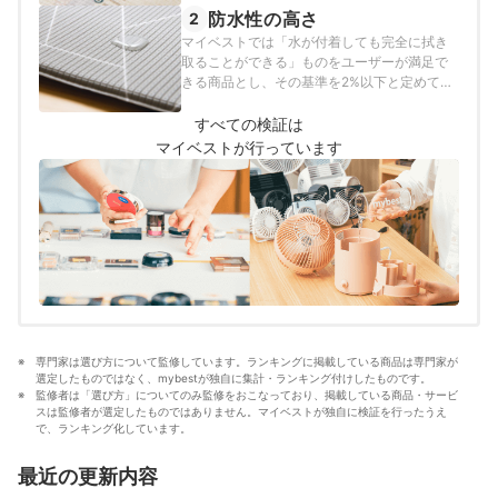
度をスコア化しました。
防水性の高さ
2
マイベストでは「水が付着しても完全に拭き
取ることができる」ものをユーザーが満足で
きる商品とし、その基準を2%以下と定めて以
下の方法で検証を行いました。
すべての検証は
マイベストが行っています
専門家は選び方について監修しています。ランキングに掲載している商品は専門家が
選定したものではなく、mybestが独自に集計・ランキング付けしたものです。
監修者は「選び方」についてのみ監修をおこなっており、掲載している商品・サービ
スは監修者が選定したものではありません。マイベストが独自に検証を行ったうえ
で、ランキング化しています。
最近の更新内容