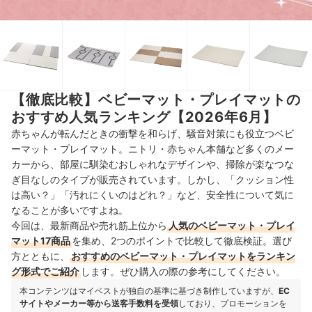
【徹底比較】ベビーマット・プレイマットの
おすすめ人気ランキング【2026年6月】
赤ちゃんが転んだときの衝撃を和らげ、騒音対策にも役立つベビ
ーマット・プレイマット。ニトリ・赤ちゃん本舗など多くのメー
カーから、部屋に馴染むおしゃれなデザインや、掃除が楽なつな
ぎ目なしのタイプが販売されています。しかし、「クッション性
は高い？」「汚れにくいのはどれ？」など、安全性について気に
なることが多いですよね。
今回は、最新商品や売れ筋上位から
人気のベビーマット・プレイ
マット17商品
を集め、2つのポイントで比較して徹底検証。選び
方とともに、
おすすめのベビーマット・プレイマットをランキン
グ形式でご紹介
します。ぜひ購入の際の参考にしてください。
本コンテンツはマイベストが独自の基準に基づき制作していますが、
EC
サイトやメーカー等から送客手数料を受領
しており、プロモーションを