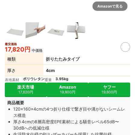
Amazonで見る
最安価格
17,820円
中価格
種類
折りたたみタイプ
厚さ
4cm
ポリウレタン
3.95kg
表地素材
重量
楽天市場
Amazon
ヤフー
17,820円
19,800円
19,800円
商品概要
120×160×4cmの4つ折り仕様で繋ぎ目や溝がないシームレ
ス構造
厚さ4cmの8層高密度EPE素材による騒音レベル65dB〜
30dBへの低減仕様
生活防水仕様のPUレザーカバーを採用した抗菌仕様