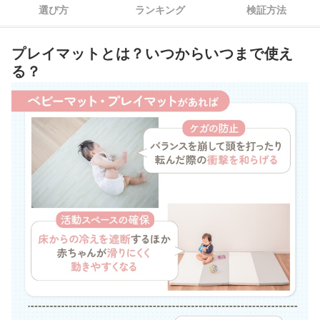
選び方
ランキング
検証方法
5
部屋の広さに合わせてサイズを選ぼう
プレイマットとは？いつからいつまで使え
6
床暖房と併用したい人は、床暖房対応タイプか確認しよう
る？
ベビーマット・プレイマット全17商品おすすめ人気ランキング
売れ筋の人気ベビーマット・プレイマット全17商品を徹底比較！
プレイマットを清潔で安全に使うには？お手入れ方法と注意点は？
プレイマットがズレてしまう…安全面での困りごとの解決法は？
プレイマットの素材のニオイが気になるときはどうする？
プレイマット以外にも検討したい床まわりの育児アイテムを紹介！
自宅で使える便利なベビーグッズを紹介！
ベビーマット・プレイマットの売れ筋ランキングもチェック！