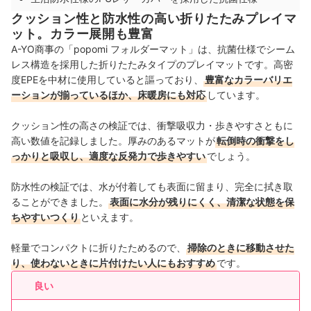
クッション性と防水性の高い折りたたみプレイマ
ット。カラー展開も豊富
A-YO商事の「popomi フォルダーマット」は、抗菌仕様でシーム
レス構造を採用した折りたたみタイプのプレイマットです。高密
度EPEを中材に使用していると謳っており、
豊富なカラーバリエ
ーションが揃っているほか、床暖房にも対応
しています。
クッション性の高さの検証では、衝撃吸収力・歩きやすさともに
高い数値を記録しました。厚みのあるマットが
転倒時の衝撃をし
っかりと吸収し、適度な反発力で歩きやすい
でしょう。
防水性の検証では、水が付着しても表面に留まり、完全に拭き取
ることができました。
表面に水分が残りにくく、清潔な状態を保
ちやすいつくり
といえます。
軽量でコンパクトに折りたためるので、
掃除のときに移動させた
り、使わないときに片付けたい人にもおすすめ
です。
良い