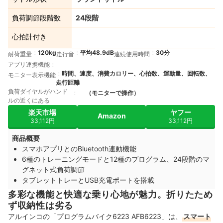
負荷調節段階数
24段階
心拍計付き
120kg
平均48.9dB
30分
耐荷重量
走行音
連続使用時間
アプリ連携機能
時間、速度、消費カロリー、心拍数、運動量、回転数、
モニター表示機能
走行距離
負荷ダイヤルがハンド
（モニターで操作）
ルの近くにある
楽天市場
ヤフー
Amazon
33,112円
33,112円
商品概要
スマホアプリとのBluetooth連動機能
6種のトレーニングモードと12種のプログラム、24段階のマ
グネット式負荷調節
タブレットトレーとUSB充電ポートを搭載
多彩な機能と快適な乗り心地が魅力。折りたため
ず収納性は劣る
アルインコの「プログラムバイク6223 AFB6223」は、
スマート