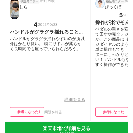
男性 | 20代
男性 |
検証モニター
検証モニター
しら
びっくぼ
5
2025/
操作が楽でそん
4
2025/10/23
い！
ペダルの重さを変更
ハンドルがグラグラ揺れること以
で回すや完全デジタ
外はとてもいい。
ハンドルがグラグラ揺れやすいのが所以
が、この商品は ダ
外はかなり良い。 特にサドルが柔らか
ジダイヤルのように
く長時間でも座っていられらだろう。
単に操作もでき、ス
ターにしっかりとで
い！ ハンドルもな
すく操作ができた
詳細を見る
参考になった
1
参考になった
問題を報告
問
楽天市場で詳細を見る