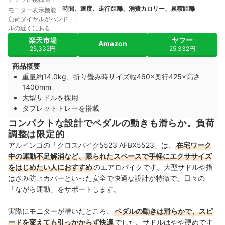
時間、速度、走行距離、消費カロリー、累積距離
モニター表示機能
負荷ダイヤルがハンド
ルの近くにある
楽天市場
ヤフー
Amazon
25,332円
25,332円
商品概要
重量約14.0kg、折り畳み時サイズ幅460×奥行425×高さ
1400mm
大型サドルを採用
タブレットトレーを搭載
コンパクトな設計でペダルの動きも滑らか。負荷
調整は限定的
アルインコの「クロスバイク5523 AFBX5523」は、
在宅ワーク
中の運動不足解消など、限られたスペースで手軽にエクササイズ
をはじめたい人におすすめ
のエアロバイクです。大型サドルや指
はさみ防止カバーといった安全で快適な設計が特徴で、日々の
「ながら運動」をサポートします。
実際にモニターが漕いだところ、
ペダルの動きは滑らかで、スピ
ードを変えても引っかからず快適
でした。サドルはやや硬めです