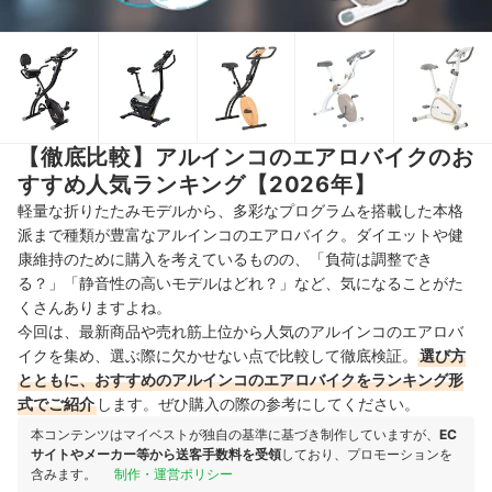
【徹底比較】アルインコのエアロバイクのお
すすめ人気ランキング【2026年】
軽量な折りたたみモデルから、多彩なプログラムを搭載した本格
派まで種類が豊富なアルインコのエアロバイク。ダイエットや健
康維持のために購入を考えているものの、「負荷は調整でき
る？」「静音性の高いモデルはどれ？」など、気になることがた
くさんありますよね。
今回は、最新商品や売れ筋上位から人気のアルインコのエアロバ
イクを集め、選ぶ際に欠かせない点で比較して徹底検証。
選び方
とともに、おすすめのアルインコのエアロバイクをランキング形
式でご紹介
します。ぜひ購入の際の参考にしてください。
本コンテンツはマイベストが独自の基準に基づき制作していますが、
EC
サイトやメーカー等から送客手数料を受領
しており、プロモーションを
含みます。
制作・運営ポリシー