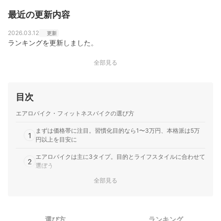
最近の更新内容
2026.03.12
更新
ランキングを更新しました。
全部見る
目次
エアロバイク・フィットネスバイクの選び方
まずは価格帯に注目。習慣化目的なら1〜3万円、本格派は5万
1
円以上を目安に
エアロバイクは主に3タイプ。目的とライフスタイルに合わせて
2
選ぼう
全部見る
3
負荷方式と段階数で選ぼう！マグネット式×10段階以上が万能
長時間トレーニングしたいなら、連続使用時間は60分以上が目
4
安
選び方
ランキング