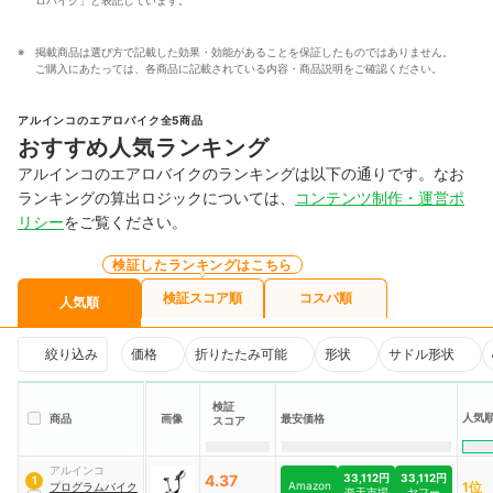
掲載商品は選び方で記載した効果・効能があることを保証したものではありません。
ご購入にあたっては、各商品に記載されている内容・商品説明をご確認ください。
アルインコのエアロバイク全5商品
おすすめ人気ランキング
アルインコのエアロバイクのランキングは以下の通りです。なお
ランキングの算出ロジックについては、
コンテンツ制作・運営ポ
リシー
をご覧ください。
検証したランキングはこちら
検証スコア順
コスパ順
人気順
絞り込み
価格
折りたたみ可能
形状
サドル形状
検証
人気
商品
画像
最安価格
スコア
アルインコ
4.37
33,112円
33,112円
1
Amazon
1位
プログラムバイク
楽天市場
ヤフー