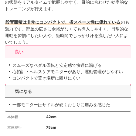
の状態をリアルタイムで把握しやすく、目的に合わせた効率的な
トレーニングが行えます。
設置面積は非常にコンパクトで、省スペース性に優れている
のも
魅力です。部屋の広さに余裕がなくても導入しやすく、日常的な
運動を習慣にしたい人や、短時間でしっかり汗を流したい人によ
いでしょう。
良い
スムーズなペダル回転と安定感で快適に漕げる
心拍計・ヘルスケアモニターがあり、運動管理がしやすい
コンパクトで置き場所に困りにくい
気になる
一部モニターはサドルが硬くおしりに痛みを感じた
本体幅
42cm
本体奥行
75cm