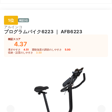
1位
検証2位
アルインコ
プログラムバイク6223
｜
AFB6223
検証スコア
4.37
漕ぎやすさ
4.51
｜
運動強度の調節のしやすさ
5.00
｜
収納・設置のしやすさ
3.50