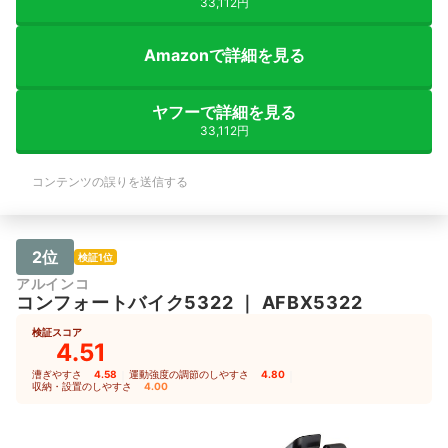
33,112円
Amazonで詳細を見る
ヤフーで詳細を見る
33,112円
コンテンツの誤りを送信する
2位
検証1位
アルインコ
コンフォートバイク5322
｜
AFBX5322
検証スコア
4.51
漕ぎやすさ
4.58
｜
運動強度の調節のしやすさ
4.80
｜
収納・設置のしやすさ
4.00