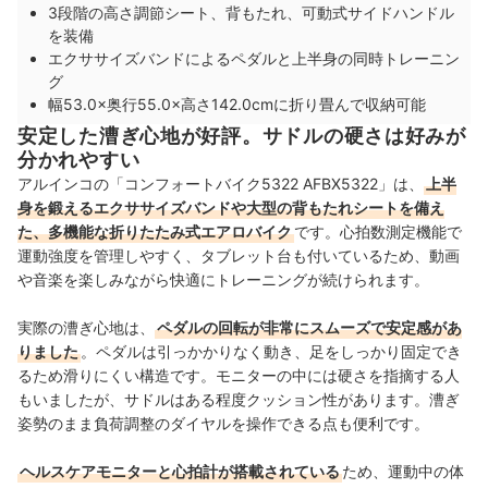
3段階の高さ調節シート、背もたれ、可動式サイドハンドル
を装備
エクササイズバンドによるペダルと上半身の同時トレーニン
グ
幅53.0×奥行55.0×高さ142.0cmに折り畳んで収納可能
安定した漕ぎ心地が好評。サドルの硬さは好みが
分かれやすい
アルインコの「コンフォートバイク5322 AFBX5322」は、
上半
身を鍛えるエクササイズバンドや大型の背もたれシートを備え
た、多機能な折りたたみ式エアロバイク
です。心拍数測定機能で
運動強度を管理しやすく、タブレット台も付いているため、動画
や音楽を楽しみながら快適にトレーニングが続けられます。
実際の漕ぎ心地は、
ペダルの回転が非常にスムーズで安定感があ
りました
。ペダルは引っかかりなく動き、足をしっかり固定でき
るため滑りにくい構造です。モニターの中には硬さを指摘する人
もいましたが、サドルはある程度クッション性があります。漕ぎ
姿勢のまま負荷調整のダイヤルを操作できる点も便利です。
ヘルスケアモニターと心拍計が搭載されている
ため、運動中の体