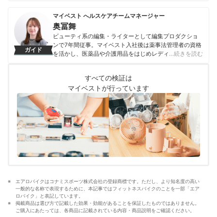
マイベスト へルスケアチームマネージャー
奥冨舞
ビューティ系の編集・ライターとして編集プロダクショ
ンで7年間従事。マイベスト入社後は薬事法管理者の資格
ガイド
を活かし、医薬品や介護用品をはじめレディースインナ
…続きを読む
ーや寝具にいたるまで、1000商品以上に及ぶヘルスケア
系の商材の検証に携わっている。
すべての検証は
奥冨舞のプロフィール
マイベストが行っています
エアロバイクはコナミスポーツ株式会社の登録商標です。ただし、より知名度の高い
一般的な名称で表現するために、本記事ではフィットネスバイクのことを一部「エア
ロバイク」と表記しています。
掲載商品は選び方で記載した効果・効能があることを保証したものではありません。
ご購入にあたっては、各商品に記載されている内容・商品説明をご確認ください。