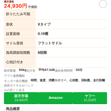
最安価格
8+
24,930円
中価格
折りたたみ可能
形状
Xタイプ
設置面積
0.19畳
サドル形状
フラットサドル
負荷調節段階数
8段階
心拍計付き
90kg
平均47.3dB
30分
耐荷重量
走行音
連続使用時間
アプリ連携機能
時間、速度、消費カロリー、心拍数、回転数、走行距離
モニター表示機能
負荷ダイヤルがハンド
ルの近くにある
楽天市場
ヤフー
Amazon
24,930円
31,325円
商品概要