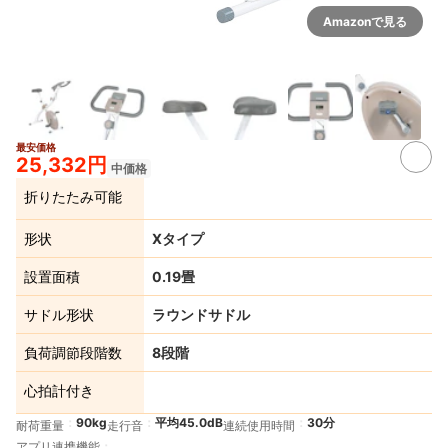
Amazonで見る
最安価格
4+
25,332円
中価格
折りたたみ可能
形状
Xタイプ
設置面積
0.19畳
サドル形状
ラウンドサドル
負荷調節段階数
8段階
心拍計付き
90kg
平均45.0dB
30分
耐荷重量
走行音
連続使用時間
アプリ連携機能