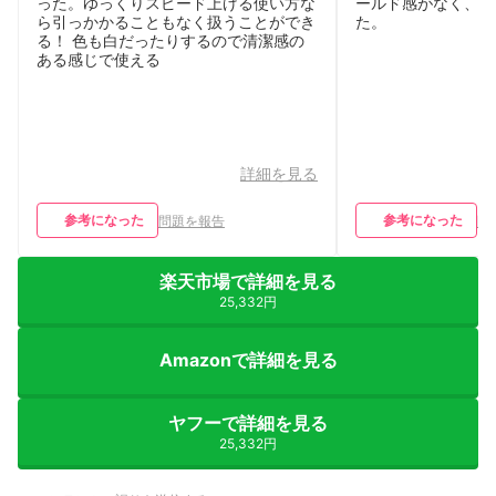
った。ゆっくりスピード上げる使い方な
ールド感がなく、何
ら引っかかることもなく扱うことができ
た。
る！ 色も白だったりするので清潔感の
ある感じで使える
詳細を見る
参考になった
参考になった
問題を報告
問
楽天市場で詳細を見る
25,332円
Amazonで詳細を見る
ヤフーで詳細を見る
25,332円