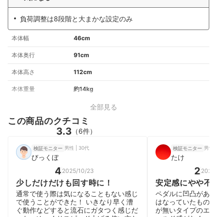
負荷調整は8段階と大まかな設定のみ
本体幅
46cm
本体奥行
91cm
本体高さ
112cm
本体重量
約14kg
全部見る
この商品のクチコミ
3.3
（6件）
男性 | 30代
男性 |
検証モニター
検証モニター
びっくぼ
たけ
4
2
2025/10/23
2025/
少しだけだけも回す時に！
安定感にやや不
通常で使う際は気になることもない感じ
ペダルに凹凸があり
で使うことができた！ いきなり早く漕
はなっていたものの
ぐ動作などすると流石にガタつく感じだ
が無いタイプのエア