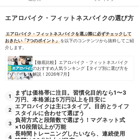
5
作動音は気にしなくてOK。集合住宅ならマット併用がおすすめ
エアロバイク・フィットネスバイクの選び方
6
ダイエット目的なら心拍数・消費カロリー表示機能をチェック
迷ったらメーカーから選ぶのも手。主要5社の特徴をチェックし
7
エアロバイク・フィットネスバイクを選ぶ際に必ずチェックして
ておこう
おきたい「7つのポイント」
を以下のコンテンツから抜粋してご紹
介します。
アルインコのエアロバイク全5商品おすすめ人気ランキング
売れ筋の人気アルインコのエアロバイク全5商品を徹底比較！
【徹底比較】エアロバイク・フィットネスバイク
のおすすめ人気ランキング【タイプ別に選び方を
アルインコのエアロバイクの売れ筋ランキングもチェック！
解説！2026年7月】
まずは価格帯に注目。習慣化目的なら1〜3
1
万円、本格派は5万円以上を目安に
エアロバイクは主に3タイプ。目的とライフ
2
スタイルに合わせて選ぼう
負荷方式と段階数で選ぼう！マグネット式
3
×10段階以上が万能
長時間トレーニングしたいなら、連続使用
4