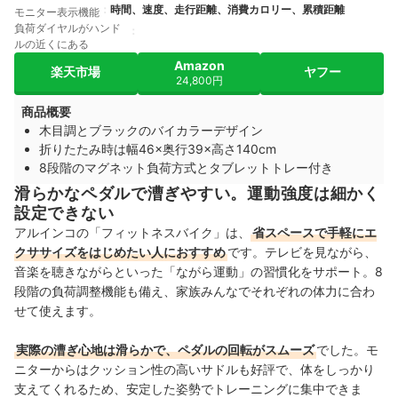
時間、速度、走行距離、消費カロリー、累積距離
モニター表示機能
負荷ダイヤルがハンド
ルの近くにある
Amazon
楽天市場
ヤフー
24,800円
商品概要
木目調とブラックのバイカラーデザイン
折りたたみ時は幅46×奥行39×高さ140cm
8段階のマグネット負荷方式とタブレットトレー付き
滑らかなペダルで漕ぎやすい。運動強度は細かく
設定できない
アルインコの「フィットネスバイク」は、
省スペースで手軽にエ
クササイズをはじめたい人におすすめ
です。テレビを見ながら、
音楽を聴きながらといった「ながら運動」の習慣化をサポート。8
段階の負荷調整機能も備え、家族みんなでそれぞれの体力に合わ
せて使えます。
実際の漕ぎ心地は滑らかで、ペダルの回転がスムーズ
でした。モ
ニターからはクッション性の高いサドルも好評で、体をしっかり
支えてくれるため、安定した姿勢でトレーニングに集中できま