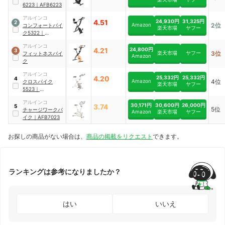
6223
｜
AFB6223
アルインコ
4.51
24,930円
31,325円
2
Amazon
2位
コンフォートバイ
楽天市場
ヤフー
ク5322
｜
AFBX5322
アルインコ
4.21
24,800円
3
楽天市場
ヤフー
3位
フィットネスバイ
Amazon
ク
アルインコ
4.20
25,332円
25,332円
4
Amazon
4位
クロスバイク
楽天市場
ヤフー
5523
｜
AFBX5523
アルインコ
30,171円
30,600円
26,000円
3.74
5
5位
チャージワークバ
Amazon
楽天市場
ヤフー
イク
｜
AFB7023
お探しの商品がない場合は、
商品の掲載をリクエスト
できます。
ランキングは参考になりましたか？
はい
いいえ