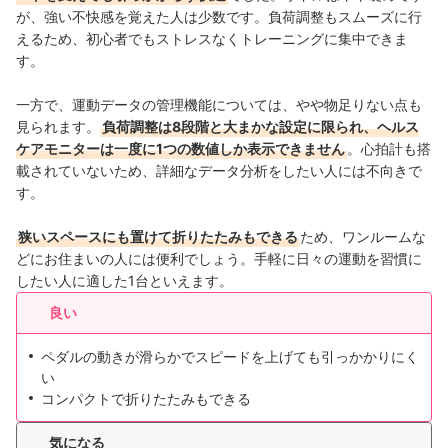
が、強い不快感を覚えた人は少数です。負荷調整もスムーズに行
えるため、初心者でもストレスなくトレーニングに集中できま
す。
一方で、運動データの管理機能については、やや物足りない点も
見られます。
負荷調整は8段階と大まかな設定に限られ、ヘルス
ケアモニターは一度に1つの数値しか表示できません
。心拍計も搭
載されていないため、詳細なデータ分析をしたい人には不向きで
す。
狭いスペースにも置けて折りたたみもできる
ため、ワンルームな
どにお住まいの人には便利でしょう。手軽に日々の運動を習慣に
したい人に適した1台といえます。
良い
ペダルの動きが滑らかでスピードを上げても引っかかりにく
い
コンパクトで折りたたみもできる
気になる