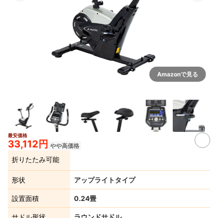
Amazonで見る
最安価格
3+
33,112円
やや高価格
折りたたみ可能
形状
アップライトタイプ
設置面積
0.24畳
サドル形状
ラウンドサドル