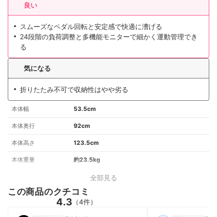
良い
スムーズなペダル回転と安定感で快適に漕げる
24段階の負荷調整と多機能モニターで細かく運動管理でき
る
気になる
折りたたみ不可で収納性はやや劣る
本体幅
53.5cm
本体奥行
92cm
本体高さ
123.5cm
本体重量
約23.5kg
全部見る
この商品のクチコミ
4.3
（4件）