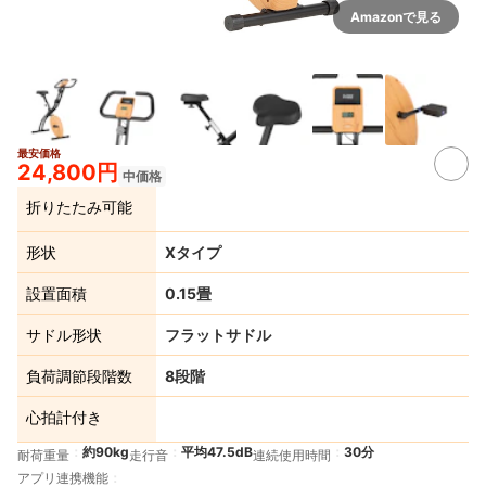
Amazonで見る
最安価格
3+
24,800円
中価格
折りたたみ可能
形状
Xタイプ
設置面積
0.15畳
サドル形状
フラットサドル
負荷調節段階数
8段階
心拍計付き
約90kg
平均47.5dB
30分
耐荷重量
走行音
連続使用時間
アプリ連携機能