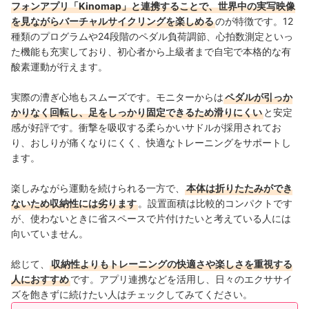
フォンアプリ「Kinomap」と連携することで、世界中の実写映像
を見ながらバーチャルサイクリングを楽しめる
のが特徴です。12
種類のプログラムや24段階のペダル負荷調節、心拍数測定といっ
た機能も充実しており、初心者から上級者まで自宅で本格的な有
酸素運動が行えます。
実際の漕ぎ心地もスムーズです。モニターからは
ペダルが引っか
かりなく回転し、足をしっかり固定できるため滑りにくい
と安定
感が好評です。衝撃を吸収する柔らかいサドルが採用されてお
り、おしりが痛くなりにくく、快適なトレーニングをサポートし
ます。
楽しみながら運動を続けられる一方で、
本体は折りたたみができ
ないため収納性には劣ります
。設置面積は比較的コンパクトです
が、使わないときに省スペースで片付けたいと考えている人には
向いていません。
総じて、
収納性よりもトレーニングの快適さや楽しさを重視する
人におすすめ
です。アプリ連携などを活用し、日々のエクササイ
ズを飽きずに続けたい人はチェックしてみてください。