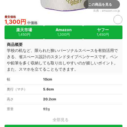
この商品を見る
出典：
amazon.co.jp
最安価格
1,300円
中価格
楽天市場
Amazon
ヤフー
1,450円
1,300円
1,450円
商品概要
学校の机など、限られた狭いパーソナルスペースを有効活用で
きる、省スぺース設計のスタンドタイプペンケースです。ペン
や鉛筆を多く収納しても取り出しやすいのが嬉しいポイント。
また、スマホを立てることもできます。
幅
10cm
奥行（マチ）
5.6cm
高さ
20.2cm
重量
92g
全部見る