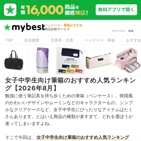
ペンケース・筆箱おすすめ
商品比較サービス
マイページ
検索
TOP
生活雑貨
文房具・文具
ペンケース・筆箱
おすす
女子中学生向け筆箱のおすすめ人気ランキン
グ【2026年8月】
勉強に使う筆記具を持ち歩くための筆箱（ペンケース）。韓国風
のかわいいデザインやムーミンなどのキャラクターもの、シンプ
ルなクリアケースなど、女子中学生にぴったりなアイテムはたく
さんあります。とはいえ商品の種類が多すぎて、どれを選ぼうか
迷ってしまいますよね。
そこで今回は、
女子中学生向け筆箱のおすすめ人気ランキング