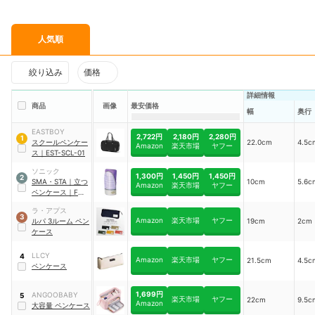
人気順
絞り込み
価格
詳細情報
商品
画像
最安価格
幅
奥行
EASTBOY
2,722円
2,180円
2,280円
1
スクールペンケー
22.0cm
4.5c
Amazon
楽天市場
ヤフー
ス
｜
EST-SCL-01
ソニック
1,300円
1,450円
1,450円
2
SMA・STA
｜
立つ
10cm
5.6c
Amazon
楽天市場
ヤフー
ペンケース
｜
FD-
1704-V
ラ・アプス
3
Amazon
楽天市場
ヤフー
ルパ 3ルーム ペン
19cm
2cm
ケース
LLCY
4
Amazon
楽天市場
ヤフー
21.5cm
4.5c
ペンケース
1,699円
ANGOOBABY
5
楽天市場
ヤフー
22cm
9.5c
Amazon
大容量 ペンケース