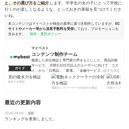
と、その選び方をご紹介
します。中学生の女の子にとって学校に
行くのが楽しくなるような、とっておきの筆箱を見つけてくださ
いね。
本コンテンツはマイベストが独自の基準に基づき制作していますが、
EC
サイトやメーカー等から送客手数料を受領
しており、プロモーションを
含みます。
制作・運営ポリシー
マイベスト
コンテンツ制作チーム
徹底した自社検証と専門家の声をもとにした、商品比較
サービス。 月間3,000万以上のユーザーに向けて「コス
ガイド
メ」から「日用品」「家電」「金融サービス」まで、ベ
…続きを読む
ストな商品を選んでもらうために、毎日コンテンツを制
作中。
剤の吸水力を検証
コンテンツ制作チームのプロフィール
電動ネッククーラーの冷却力を検証
USBタイプCケー
最近の更新内容
2026.08.06
更新
ランキングを更新しました。