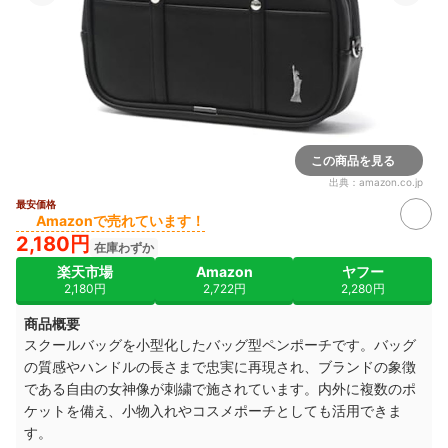
この商品を見る
出典：
amazon.co.jp
最安価格
Amazonで売れています！
2,180円
在庫わずか
楽天市場
Amazon
ヤフー
2,180円
2,722円
2,280円
商品概要
スクールバッグを小型化したバッグ型ペンポーチです。バッグ
の質感やハンドルの長さまで忠実に再現され、ブランドの象徴
である自由の女神像が刺繍で施されています。内外に複数のポ
ケットを備え、小物入れやコスメポーチとしても活用できま
す。