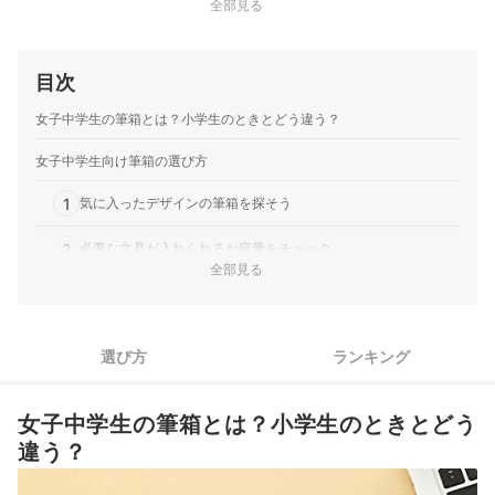
全部見る
目次
女子中学生の筆箱とは？小学生のときとどう違う？
女子中学生向け筆箱の選び方
1
気に入ったデザインの筆箱を探そう
2
必要な文具が入れられるか容量をチェック
全部見る
3
こだわりたいポイントに合わせて素材を選ぼう
4
立てて置ける筆箱なら、省スペースで使えて便利
選び方
ランキング
女子中学生向け筆箱全34商品おすすめ人気ランキング
女子中学生の筆箱とは？小学生のときとどう
入れる文具もこだわって選ぼう
違う？
女子中学生向け筆箱の売れ筋ランキングもチェック！