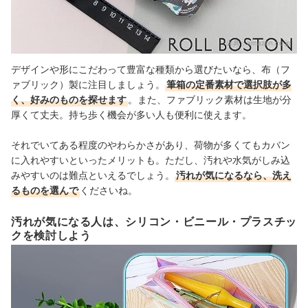
出典：
amazon.co.jp
デザインや形にこだわって豊富な種類から選びたいなら、布（フ
ァブリック）製に注目しましょう。
筆箱の定番素材で選択肢が多
く、好みのものを探せます
。また、ファブリック素材は
生地が分
厚くて丈夫
。持ち歩く機会が多い人も便利に使えます。
それでいてある程度のやわらかさがあり、荷物が多くてもカバン
に入れやすいといったメリットも。ただし、汚れや水気がしみ込
みやすいのは難点といえるでしょう。
汚れが気になるなら、洗え
るものを選んで
くださいね。
汚れが気になる人は、シリコン・ビニール・プラスチッ
クを検討しよう