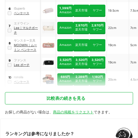
1,399円
iSuperb
6
楽天市場
ヤフー
19.5cm
7.5c
Amazon
ペンケース
エドウイン
2,970円
2,970円
7
Amazon
Lee
｜
マルチポー
22cm
7cm
楽天市場
ヤフー
チ
サンスター文具
8
Amazon
楽天市場
ヤフー
MOOMIN
｜
ムー
19cm
5cm
ミン ペンケース
3,520円
3,520円
3,520円
ファンス
9
19cm
7cm
Amazon
楽天市場
ヤフー
Lee ポーチ
685円
2,289円
1,182円
ronsila
10
20cm
4.5c
Amazon
楽天市場
ヤフー
ペンケース
比較表の続きを見る
お探しの商品がない場合は、
商品の掲載をリクエスト
できます。
ランキングは参考になりましたか？