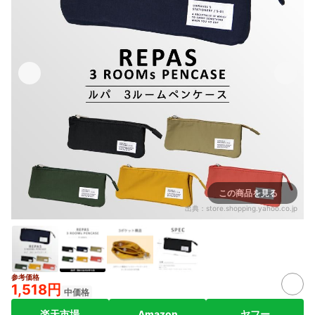
この商品を見る
出典：
store.shopping.yahoo.co.jp
参考価格
1,518円
中価格
楽天市場
Amazon
ヤフー