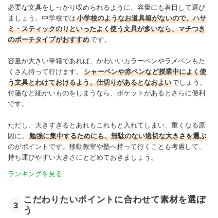
必要な文具をしっかり収められるように、容量にも着目して選び
ましょう。中学校では
小学校のようなお道具箱がないので、ハサ
ミ・スティックのりといったよく使う文具が多いなら、マチつき
のポーチタイプがおすすめ
です。
容量が大きい筆箱であれば、かわいいカラーペンやラメペンもた
くさん持って行けます。
シャーペンや赤ペンなど授業中によく使
う文具とわけておけるよう、仕切りがあるとなおよい
でしょう。
付箋など細かいものをしまうなら、ポケットがあるとさらに便利
です。
ただし、大きすぎるとあれもこれもと入れてしまい、重くなる原
因に。
勉強に集中するためにも、無駄のない適切な大きさを選ぶ
のがポイントです。移動教室や塾へ持って行くことも考慮して、
持ち運びやすい大きさにとどめておきましょう。
ランキングを見る
こだわりたいポイントに合わせて素材を選ぼ
3
う