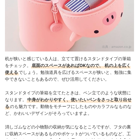
出典：
amazon.co.jp
机が狭いと感じている人は、立てて置けるスタンドタイプの筆箱
をチェック。
底面のスペースがあればOKなので、
机の上を広く
使える
でしょう。勉強道具を広げるスペースが狭いと、勉強に集
中できないこともあるので、ぜひ活用してください。
スタンドタイプの筆箱を立てたときは、ペン立てのような状態に
なります。
中身がわかりやすく、使いたいペンをさっと取り出せ
る
のも魅力です。動物をモチーフにしたものやカラフルなものな
ど、かわいいデザインがそろっていますよ。
消しゴムなどの小物類の収納が気になるところですが、フタの裏
に収納スペースがあるものやポケットがついているものなど、工