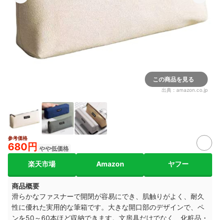
この商品を見る
出典：
amazon.co.jp
参考価格
680円
やや低価格
楽天市場
Amazon
ヤフー
商品概要
滑らかなファスナーで開閉が容易にでき、肌触りがよく、耐久
性に優れた実用的な筆箱です。大きな開口部のデザインで、ペ
ンを50～60本ほど収納できます。文房具だけでなく、化粧品・