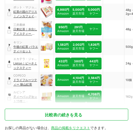
ト フルーツアソー
ポット・マジョラ
ト
4,980円
5,000円
5,000円
48g
5
ム
紅茶の国のアリス
Amazon
楽天市場
ヤフー
2g×
｜
ノンカフェイン
紅茶 バラエティー
三井農林
セット
950円
291円
6
ヤフー
日東紅茶
｜
水出し
48g
Amazon
楽天市場
アイスティー トロ
ピカルフルーツ
キリン
1,582円
2,002円
1,826円
7
午後の紅茶 バラエ
500g
Amazon
楽天市場
ヤフー
ティーセット
エカテラ・ジャパ
432円
380円
442円
8
ン
Lipton
｜
ピーチミ
24g
Amazon
楽天市場
ヤフー
ックスティー
COPECO
4,104円
3,564円
9
Amazon
ドライフルーツテ
10個
楽天市場
ヤフー
ィー 狭山紅茶
ルピシア
4,708円
10
Amazon
楽天市場
ティーバッグセッ
162g
ヤフー
ト15種
｜
hVX804742
比較表の続きを見る
お探しの商品がない場合は、
商品の掲載をリクエスト
できます。