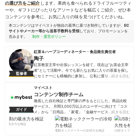
の選び方をご紹介
します。果肉も食べられるドライフルーツティ
ーや、ギフトにぴったりなアソートなどを幅広くご紹介。ぜひ本
コンテンツを参考に、お気に入りの味を見つけてくださいね。
本コンテンツはマイベストが独自の基準に基づき制作していますが、
EC
サイトやメーカー等から送客手数料を受領
しており、プロモーションを
含みます。
制作・運営ポリシー
紅茶＆ハーブコーディネーター・食品衛生責任者
陶子
紅茶教室主宰や出張レッスンを経て、現在は“お茶会主宰
者”として活動中。今でも新たなお気に入りの茶葉を探し
監修者
にセミナーにも積極的に参加し、公私に渡り毎月多種の
…続きを読む
紅茶を飲み、紅茶葉情報などのレベルを維持。お茶会で
は基本的なことのみならず、毎回まったく違ったものを
マイベスト
提供して常に進化を心がける。 日々の紅茶生活を綴った
コンテンツ制作チーム
ブログは、カフェ・レストラン情報、アフタヌーンティ
徹底した自社検証と専門家の声をもとにした、商品比較
ーレポ、日々のティータイム、お茶会での季節感、テー
サービス。 月間3,000万以上のユーザーに向けて「コス
ガイド
ブルや紅茶器＆ティーグッズ、スイーツ＆フーズ選びな
メ」から「日用品」「家電」「金融サービス」まで、ベ
…続きを読む
ど、紅茶コーディネーターならではのこだわりが感じら
ストな商品を選んでもらうために、毎日コンテンツを制
れ、人気ブログランキング、日本ブログ村ランキングで
作中。
剤の吸水力を検証
も常に人気を博している。
コンテンツ制作チームのプロフィール
電動ネッククーラーの冷却力を検証
USBタイプCケー
陶子のプロフィール