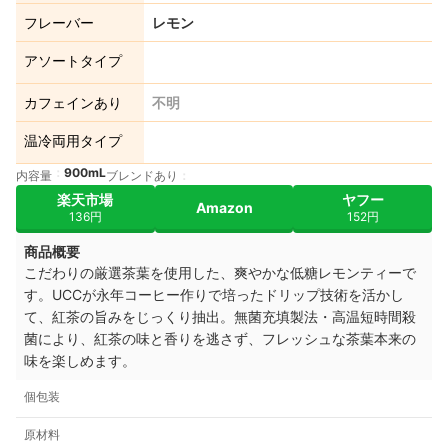
フレーバー
レモン
アソートタイプ
カフェインあり
不明
温冷両用タイプ
900mL
内容量
ブレンドあり
楽天市場
ヤフー
Amazon
136円
152円
商品概要
こだわりの厳選茶葉を使用した、爽やかな低糖レモンティーで
す。UCCが永年コーヒー作りで培ったドリップ技術を活かし
て、紅茶の旨みをじっくり抽出。無菌充填製法・高温短時間殺
菌により、紅茶の味と香りを逃さず、フレッシュな茶葉本来の
味を楽しめます。
個包装
原材料