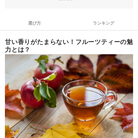
3
ギフトには華やかなパッケージを！アソートもおすすめ
4
タンブラーに入れて持ち歩くなら、水だしタイプが便利
選び方
ランキング
5
ノンカフェイン派は紅茶がブレンドされていない商品を選ぼう
甘い香りがたまらない！フルーツティーの魅
フルーツティー全42商品おすすめ人気ランキング
力とは？
フルーツティーは手作りできる？作り方とは？
おしゃれなフルーツのお酒も楽しもう！
フルーツティーの売れ筋ランキングもチェック！