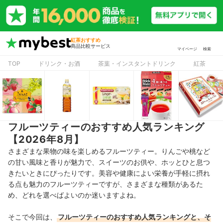
紅茶おすすめ
商品比較サービス
マイページ
検索
TOP
ドリンク・お酒
茶葉・インスタントドリンク
紅茶
フルーツティーのおすすめ人気ランキング
【2026年8月】
さまざまな果物の味を楽しめるフルーツティー。りんごや桃など
の甘い風味と香りが魅力で、スイーツのお供や、ホッとひと息つ
きたいときにぴったりです。美容や健康によい栄養が手軽に摂れ
る点も魅力のフルーツティーですが、さまざまな種類があるた
め、どれを選べばよいのか迷いますよね。
そこで今回は、
フルーツティーのおすすめ人気ランキングと、そ