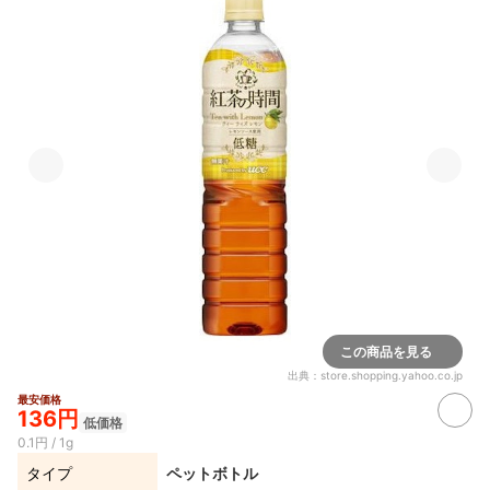
この商品を見る
出典：
store.shopping.yahoo.co.jp
最安価格
136円
低価格
0.1円 / 1g
タイプ
ペットボトル