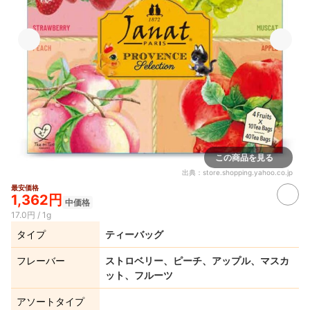
この商品を見る
出典：
store.shopping.yahoo.co.jp
最安価格
1,362円
中価格
17.0円 / 1g
タイプ
ティーバッグ
フレーバー
ストロベリー、ピーチ、アップル、マスカ
ット、フルーツ
アソートタイプ