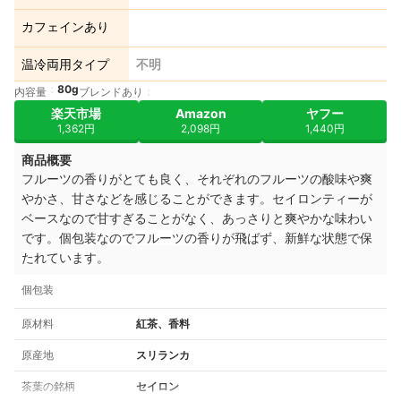
カフェインあり
温冷両用タイプ
不明
80g
内容量
ブレンドあり
楽天市場
Amazon
ヤフー
1,362円
2,098円
1,440円
商品概要
フルーツの香りがとても良く、それぞれのフルーツの酸味や爽
やかさ、甘さなどを感じることができます。セイロンティーが
ベースなので甘すぎることがなく、あっさりと爽やかな味わい
です。
個包装なのでフルーツの香りが飛ばず、新鮮な状態で保
たれています
。
個包装
原材料
紅茶、香料
原産地
スリランカ
茶葉の銘柄
セイロン