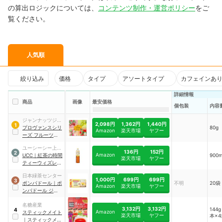
の算出ロジックについては、
コンテンツ制作・運営ポリシー
をご
覧ください。
人気順
絞り込み
価格
タイプ
アソートタイプ
カフェインあ
詳細情報
商品
画像
最安価格
個包装
内容
ジャンナッツジャ
2,098円
1,362円
1,440円
1
パン
プロヴァンスシリ
80g
Amazon
楽天市場
ヤフー
ーズ フルーツティ
ーアソート
ユーシーシー上島
136円
152円
2
Amazon
珈琲
UCC
｜
紅茶の時間
900
楽天市場
ヤフー
ティーウィズレモ
ン 低糖
日本緑茶センター
1,000円
699円
699円
3
ポンパドール
｜
ポ
不明
20袋
Amazon
楽天市場
ヤフー
ンパドール ジンジ
ャー＆レモン
名糖産業
3,132円
3,132円
144
4
Amazon
スティックメイト
楽天市場
ヤフー
本×
｜
スティックメイ