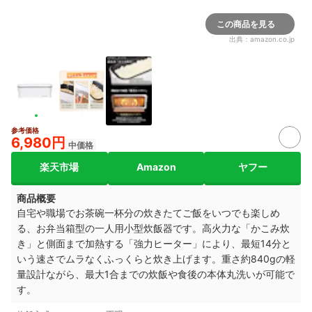
この商品を見る
出典：
amazon.co.jp
参考価格
6,980円
中価格
楽天市場
Amazon
ヤフー
商品概要
自宅や職場でお茶碗一杯分の炊きたてご飯をいつでも楽しめ
る、お弁当箱型の一人用小型炊飯器です。高火力な「かこみ炊
き」と側面まで加熱する「強力ヒーター」により、最短14分と
いう速さでムラなくふっくらと炊き上げます。重さ約840gの軽
量設計ながら、最大1合までの炊飯や食後の本体丸洗いが可能で
す。