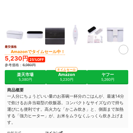
最安価格
4+
Amazonでタイムセール中！
5,230円
25%OFF
参考価格：
6,980円
タイムセール
楽天市場
Amazon
ヤフー
5,380円
5,230円
5,260円
商品概要
一人分にちょうどいい量のお茶碗一杯分のごはんが、最速14分
で炊けるお弁当箱型の炊飯器。コンパクトなサイズなので持ち
運びにも便利です。高火力な「かこみ炊き」と、側面まで加熱
する「強力ヒーター」が、お米をムラなくふっくら炊き上げま
す。
炊飯方式
マイコン式