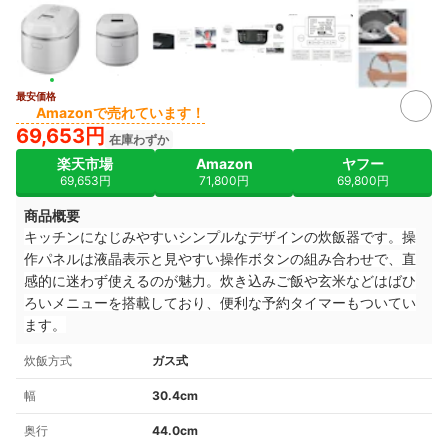
最安価格
3+
Amazonで売れています！
69,653円
在庫わずか
楽天市場
Amazon
ヤフー
69,653円
71,800円
69,800円
商品概要
キッチンになじみやすいシンプルなデザインの炊飯器です。操
作パネルは液晶表示と見やすい操作ボタンの組み合わせで、直
感的に迷わず使えるのが魅力。炊き込みご飯や玄米などはばひ
ろいメニューを搭載しており、便利な予約タイマーもついてい
ます。
炊飯方式
ガス式
幅
30.4cm
奥行
44.0cm