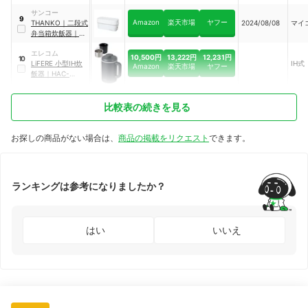
ジャー炊飯器
｜
サンコー
SR-VSX189-K
9
Amazon
楽天市場
ヤフー
THANKO
｜
二段式
2024/08/08
マイ
弁当箱炊飯器
｜
RCKDBLSWH
エレコム
10,500円
13,222円
12,231円
10
LiFERE 小型IH炊
IH式
Amazon
楽天市場
ヤフー
飯器
｜
HAC-
RCIH01BK
比較表の続きを見る
お探しの商品がない場合は、
商品の掲載をリクエスト
できます。
ランキングは参考になりましたか？
はい
いいえ