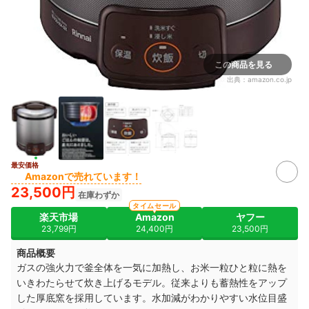
この商品を見る
出典：
amazon.co.jp
最安価格
Amazonで売れています！
23,500円
在庫わずか
タイムセール
楽天市場
Amazon
ヤフー
23,799円
24,400円
23,500円
商品概要
ガスの強火力で釜全体を一気に加熱し、お米一粒ひと粒に熱を
いきわたらせて炊き上げるモデル。従来よりも蓄熱性をアップ
した厚底窯を採用しています。水加減がわかりやすい水位目盛