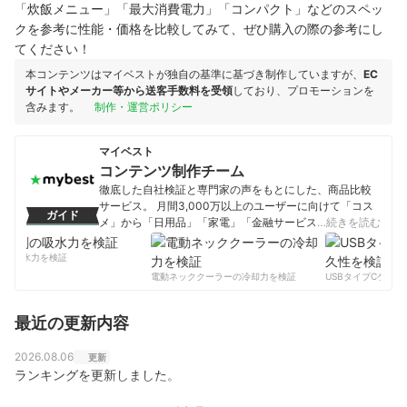
「炊飯メニュー」「最大消費電力」「コンパクト」
などのスペッ
クを参考に性能・価格を比較してみて、ぜひ購入の際の参考にし
てください！
本コンテンツはマイベストが独自の基準に基づき制作していますが、
EC
サイトやメーカー等から送客手数料を受領
しており、プロモーションを
含みます。
制作・運営ポリシー
マイベスト
コンテンツ制作チーム
徹底した自社検証と専門家の声をもとにした、商品比較
サービス。 月間3,000万以上のユーザーに向けて「コス
ガイド
メ」から「日用品」「家電」「金融サービス」まで、ベ
…続きを読む
ストな商品を選んでもらうために、毎日コンテンツを制
作中。
の吸水力を検証
コンテンツ制作チームのプロフィール
電動ネッククーラーの冷却力を検証
USBタイプCケーブ
最近の更新内容
2026.08.06
更新
ランキングを更新しました。