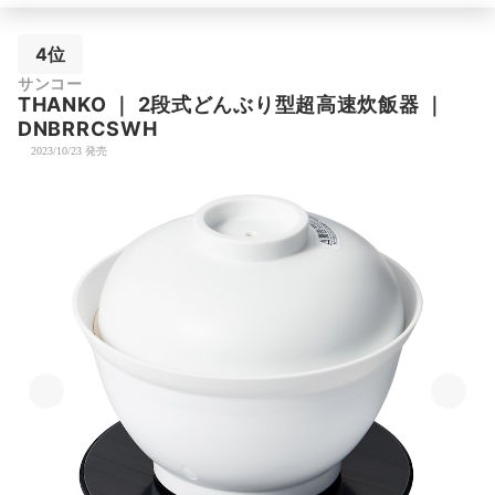
4位
サンコー
THANKO
｜
2段式どんぶり型超高速炊飯器
｜
DNBRRCSWH
2023/10/23 発売