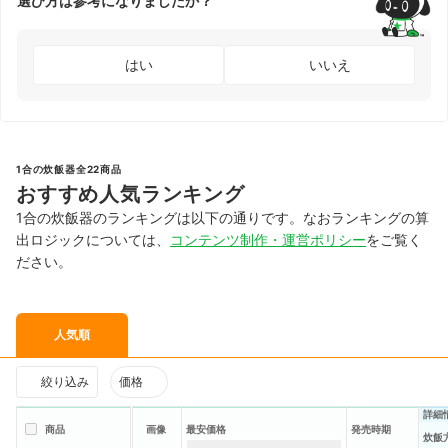
選び方は参考になりましたか？
はい
いいえ
1合の炊飯器全22商品
おすすめ人気ランキング
1合の炊飯器のランキングは以下の通りです。なおランキングの算
出ロジックについては、
コンテンツ制作・運営ポリシー
をご覧く
ださい。
人気順
絞り込み
価格
詳細
商品
画像
最安価格
発売時期
炊飯