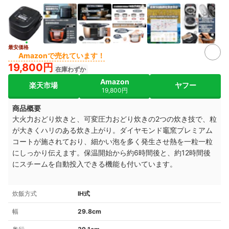
最安価格
Amazonで売れています！
19,800円
在庫わずか
Amazon
楽天市場
ヤフー
19,800円
商品概要
大火力おどり炊きと、可変圧力おどり炊きの2つの炊き技で、粒
が大きくハリのある炊き上がり。
ダイヤモンド竈窯プレミアム
コートが施されており、細かい泡を多く発生させ熱を一粒一粒
にしっかり伝えます。
保温開始から約6時間後と、約12時間後
にスチームを自動投入できる機能も付いています。
炊飯方式
IH式
幅
29.8cm