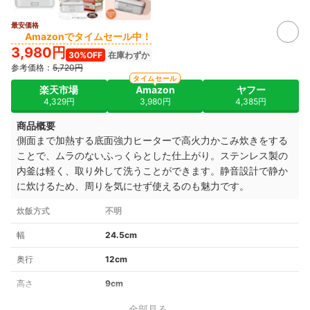
最安価格
Amazonでタイムセール中！
3,980円
30%OFF
在庫わずか
参考価格：
5,720円
タイムセール
楽天市場
Amazon
ヤフー
4,329円
3,980円
4,385円
商品概要
側面まで加熱する底面強力ヒーターで高火力かこみ炊きをする
ことで、ムラのないふっくらとした仕上がり。ステンレス製の
内釜は軽く、取り外して洗うことができます。静音設計で静か
に炊けるため、周りを気にせず使えるのも魅力です。
炊飯方式
不明
幅
24.5cm
奥行
12cm
高さ
9cm
全部見る