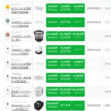
サンコー
5,230円
5,380円
5,260円
1
おひとりさま用超
2024/05/22
マイ
Amazon
楽天市場
ヤフー
高速弁当箱炊飯器
｜
RCKDSGSWH
サンコー
2
Amazon
楽天市場
ヤフー
THANKO
｜
おひと
2024/05/22
不明
りさま用超高速弁
当箱炊飯器
｜
リンナイ
RCKDSGSWH
24,400円
23,799円
23,500円
3
こがまる
｜
こがま
ガス
Amazon
楽天市場
ヤフー
る
｜
RR-
050VQ(DB)
サンコー
5,990円
10,150円
4
ヤフー
THANKO
｜
2段式
2023/10/23
不明
Amazon
楽天市場
どんぶり型超高速
炊飯器
｜
サンコー
DNBRRCSWH
7,079円
9,725円
7,429円
5
おひとりさま用超
マイ
Amazon
楽天市場
ヤフー
高速弁当箱炊飯器
｜
TKFCLBRC
小林薬品
3,980円
4,329円
4,385円
6
RABLISS
｜
超高速
不明
Amazon
楽天市場
ヤフー
弁当箱炊飯器
｜
KO173
リンナイ
71,800円
69,653円
69,800円
7
直火匠
｜
タイマー
ガス
Amazon
楽天市場
ヤフー
電子ジャー付ガス
炊飯器
｜
RR-
パナソニック
100MTT(MW)
19,800円
8
楽天市場
ヤフー
Panasonic
｜
スチ
2019/03/25
IH式
Amazon
ーム&可変圧力IH