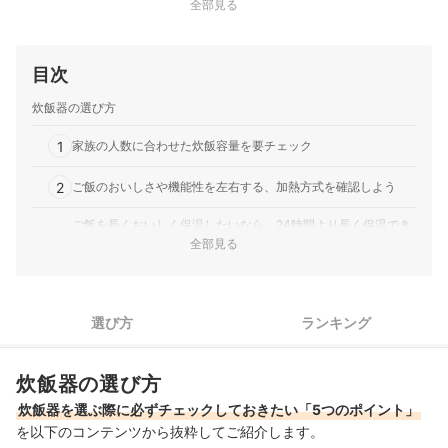
全部見る
目次
炊飯器の選び方
1
家族の人数に合わせた炊飯容量を要チェック
2
ご飯のおいしさや機能性を左右する、加熱方式を確認しよう
ご飯を長くおいしく保温したいなら、24時間より長く保温でき
3
る商品がベター
全部見る
おいしさ・お手入れのしやすさを重視するなら、内釜素材に注
4
目しよう
選び方
ランキング
毎日の使いやすさを考えるなら、お手入れ機能が充実したモデ
5
ルに注目
炊飯器の選び方
1合の炊飯器全22商品おすすめ人気ランキング
炊飯器を選ぶ際に必ずチェックしておきたい「5つのポイント」
1合の炊飯器でお気に入りの商品が見つからなかった人はこちらもチェ
を以下のコンテンツから抜粋してご紹介します。
ック！