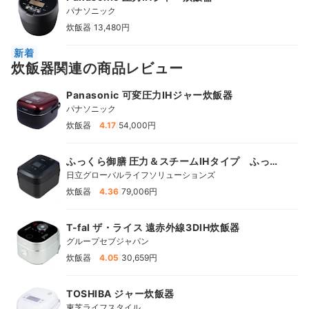
パナソニック
|
炊飯器
13,480円
新着
炊飯器関連の商品レビュー
Panasonic 可変圧力IHジャー炊飯器
パナソニック
|
炊飯器
4.17
54,000円
ふっくら御膳 圧力＆スチームIHタイプ ふっく
ら御膳
日立グローバルライフソリューションズ
|
炊飯器
4.36
79,006円
T-fal ザ・ライス 遠赤外線3DIH炊飯器
グループセブジャパン
|
炊飯器
4.05
30,659円
TOSHIBA ジャー炊飯器
東芝ライフスタイル