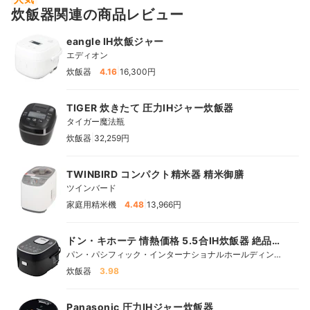
炊飯器関連の商品レビュー
eangle IH炊飯ジャー
エディオン
|
炊飯器
4.16
16,300円
TIGER 炊きたて 圧力IHジャー炊飯器
タイガー魔法瓶
|
炊飯器
32,259円
TWINBIRD コンパクト精米器 精米御膳
ツインバード
|
家庭用精米機
4.48
13,966円
ドン・キホーテ 情熱価格 5.5合IH炊飯器 絶品ご
はん
パン・パシフィック・インターナショナルホールディング
ス
炊飯器
3.98
Panasonic 圧力IHジャー炊飯器