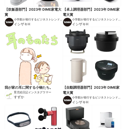
【炊飯器部門】2023年 DIME家電大
【卓上調理器部門】2023年 DIME家
賞
電大賞
小学館が発行するビジネストレンドマ
小学館が発行するビジネストレンドマ
ガジン
イシザキH
ガジン
イシザキH
我が家の耳に関する小物たち。
【自動調理器部門】2023年 DIME家
育児絵日記インスタグラマー
電大賞
すずか
小学館が発行するビジネストレンドマ
ガジン
イシザキH