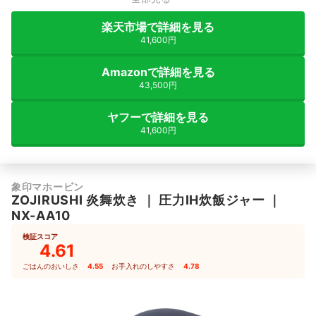
楽天市場で詳細を見る
41,600円
Amazonで詳細を見る
43,500円
ヤフーで詳細を見る
41,600円
象印マホービン
ZOJIRUSHI
炎舞炊き
｜
圧力IH炊飯ジャー
｜
NX-AA10
検証スコア
4.61
ごはんのおいしさ
4.55
｜
お手入れのしやすさ
4.78