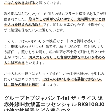
ごはんを炊きあげる
と謳っています。
洗う部品は2点と少なく、内側も内釜もフラット構造である点が評
価されました。
取り外しが簡単で洗いやすく、短時間でサッとお
手入れを終えられる設計
です。忙しい日常のなかで、手間をかけ
ずに清潔を保ちたい人に適しています。
一方で、ごはんのおいしさの検証では、甘みと旨味が感じにく
く、風味もあっさりした印象です。粘りは弱めで、味も薄いとい
う評価に。照りもやや弱く、粒の膨張が不十分で割れも目立つ仕
上がりでした。
お米のもっちりした食感や濃厚な味わいを求める
人には不向き
といえます。
お手入れの手軽さはメリットですが、お米本来の味わいを楽しみ
にくい点はネックです。
ごはんのおいしさにも妥協できない人
は、ほかの商品も検討
しましょう。
グループセブジャパン T-fal ザ・ライス 遠
赤外線IH炊飯器エッセンシャル RK9108J0
は他の炊飯器とどう違うの？