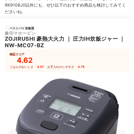
RK9108J0以外にも、ぜひ以下のおすすめ商品も検討してみてく
ださいね。
ベストバイ 炊飯器
象印マホービン
ZOJIRUSHI
豪熱大火力
｜
圧力IH炊飯ジャー
｜
NW-MC07-BZ
検証スコア
4.62
ごはんのおいしさ
4.57
｜
お手入れのしやすさ
4.78