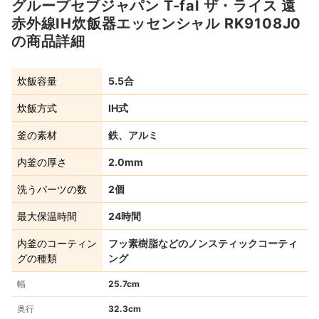
グループセブジャパン T-fal ザ・ライス 遠
赤外線IH炊飯器エッセンシャル RK9108J0
の商品詳細
炊飯容量
5.5合
炊飯方式
IH式
釜の素材
鉄、アルミ
内釜の厚さ
2.0mm
洗うパーツの数
2個
最大保温時間
24時間
内釜のコーティン
フッ素樹脂などのノンスティックコーティ
グの種類
ング
幅
25.7cm
奥行
32.3cm