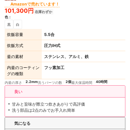
4+
Amazonで売れています！
101,300円
在庫わずか
色
：
黒
白
炊飯容量
5.5合
炊飯方式
圧力IH式
釜の素材
ステンレス、アルミ、鉄
内釜のコーティン
フッ素加工
グの種類
2.2mm
2個
40時間
内釜の厚さ
洗うパーツの数
最大保温時間
良い
甘みと旨味が際立つ炊きあがりで高評価
洗う部品は2点のみでお手入れ簡単
気になる