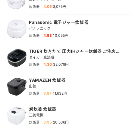
|
炊飯器
4.05
8,075円
Panasonic 電子ジャー炊飯器
パナソニック
|
炊飯器
4.53
10,055円
TIGER 炊きたて 圧力IHジャー炊飯器 ご泡火炊
き
タイガー魔法瓶
|
炊飯器
4.30
32,079円
YAMAZEN 炊飯器
山善
|
炊飯器
3.87
11,632円
炭炊釜 炊飯器
三菱電機
|
炊飯器
3.95
20,536円