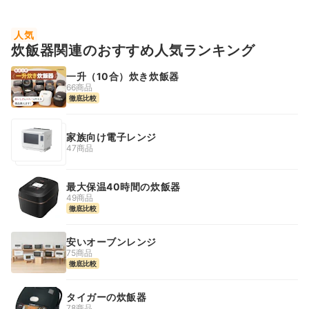
人気
炊飯器関連のおすすめ人気ランキング
一升（10合）炊き炊飯器
66商品
徹底比較
家族向け電子レンジ
47商品
最大保温40時間の炊飯器
49商品
徹底比較
安いオーブンレンジ
75商品
徹底比較
タイガーの炊飯器
78商品