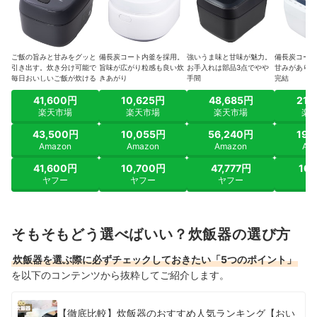
ご飯の旨みと甘みをグッと
備長炭コート内釜を採用。
強いうま味と甘味が魅力。
備長炭コート
引き出す。炊き分け可能で
旨味が広がり粒感も良い炊
お手入れは部品3点でやや
甘みがあり手
毎日おいしいご飯が炊ける
きあがり
手間
完結
41,600円
10,625円
48,685円
21,
楽天市場
楽天市場
楽天市場
楽
43,500円
10,055円
56,240円
19,
Amazon
Amazon
Amazon
Am
41,600円
10,700円
47,777円
16,
ヤフー
ヤフー
ヤフー
ヤ
そもそもどう選べばいい？炊飯器の選び方
炊飯器を選ぶ際に必ずチェックしておきたい「5つのポイント」
を以下のコンテンツから抜粋してご紹介します。
【徹底比較】炊飯器のおすすめ人気ランキング【おい