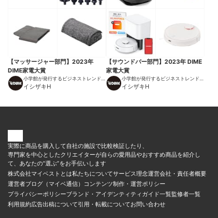
【マッサージャー部門】2023年
【サウンドバー部門】2023年 DIME
DIME家電大賞
家電大賞
小学館が発行するビジネストレンドマ
小学館が発行するビジネストレンドマ
ガジン
イシザキH
ガジン
イシザキH
実際に商品を購入して自社の施設で比較検証したり、
専門家を中心としたクリエイターが自らの愛用品やおすすめ商品を紹介し
て、あなたの“選ぶ”をお手伝いします
株式会社マイベストとは
私たちについて
サービス理念
運営会社・責任者概要
運営者ブログ（マイベ通信）
コンテンツ制作・運営ポリシー
プライバシーポリシー
ブランド・アイデンティティ
ガイド一覧
監修者一覧
利用規約
広告出稿について
引用・転載について
お問い合わせ