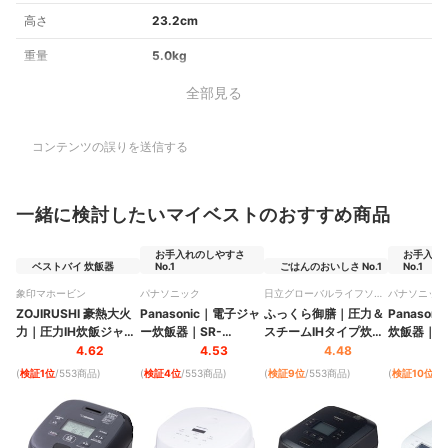
高さ
23.2cm
重量
5.0kg
全部見る
コンテンツの誤りを送信する
一緒に検討したいマイベストのおすすめ商品
お手入れのしやすさ
お手入れ
ベストバイ 炊飯器
No.1
ごはんのおいしさ No.1
No.1
象印マホービン
パナソニック
日立グローバルライフソリ
パナソニック
ューションズ
ZOJIRUSHI
豪熱大火
Panasonic
｜
電子ジャ
ふっくら御膳
｜
圧力＆
Panasonic
力
｜
圧力IH炊飯ジャー
ー炊飯器
｜
SR-
スチームIHタイプ炊飯
炊飯器
｜
S
｜
NW-MC07-BZ
A110D-W
器
｜
RZ-Z100JM
W
4.62
4.53
4.48
(
検証1位
/553商品
)
(
検証4位
/553商品
)
(
検証9位
/553商品
)
(
検証10位
/5