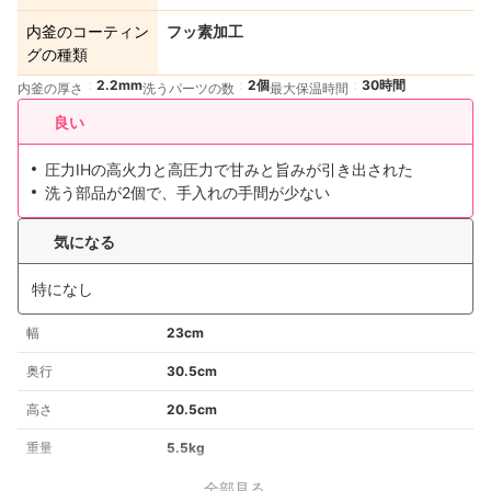
内釜のコーティン
フッ素加工
グの種類
2.2mm
2個
30時間
内釜の厚さ
洗うパーツの数
最大保温時間
良い
圧力IHの高火力と高圧力で甘みと旨みが引き出された
洗う部品が2個で、手入れの手間が少ない
気になる
特になし
幅
23cm
奥行
30.5cm
高さ
20.5cm
重量
5.5kg
全部見る