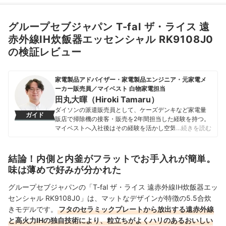
グループセブジャパン T-fal ザ・ライス 遠
赤外線IH炊飯器エッセンシャル RK9108J0
の検証レビュー
家電製品アドバイザー・家電製品エンジニア・元家電メ
ーカー販売員／マイベスト 白物家電担当
田丸大暉（Hiroki Tamaru）
ダイソンの派遣販売員として、ケーズデンキなど家電量
ガイド
販店で掃除機の接客・販売を2年間担当した経験を持つ。
マイベストへ入社後はその経験を活かし空気清浄機・除
…続きを読む
湿機・オイルヒーター・スティッククリーナーなど季節
家電・空調家電や掃除機をはじめ白物家電全般を専門に
ガイドを担当し、日立やシャープ、パナソニックなどの
結論！内側と内釜がフラットでお手入れが簡単。
総合家電メーカーから、ダイニチ工業・Sharkなどの専門
味は薄めで好みが分かれた
メーカーまで、150以上の家電製品を比較検証してきた。
毎日使う家電製品だからこそ、本当によい商品を誰もが
グループセブジャパンの「T-fal ザ・ライス 遠赤外線IH炊飯器エッ
簡単に選べるように、性能はもちろん省エネ性能やお手
センシャル RK9108J0」は、マットなデザインが特徴の5.5合炊
入れのしやすさまでひとつひとつ丁寧に確認しながらコ
きモデルです。
フタのセラミックプレートから放出する遠赤外線
ンテンツ制作を行う。
田丸大暉（Hiroki Tamaru）のプロフィール
と高火力IHの独自技術により、粒立ちがよくハリのあるおいしい