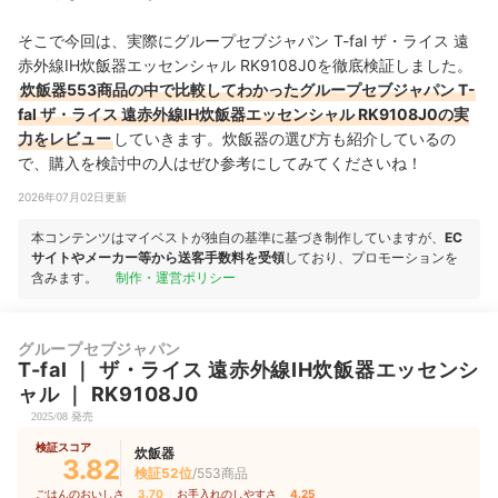
そこで今回は、実際にグループセブジャパン T-fal ザ・ライス 遠
赤外線IH炊飯器エッセンシャル RK9108J0を徹底検証しました。
炊飯器553商品の中で比較してわかったグループセブジャパン T-
fal ザ・ライス 遠赤外線IH炊飯器エッセンシャル RK9108J0の実
力をレビュー
していきます。炊飯器の選び方も紹介しているの
で、購入を検討中の人はぜひ参考にしてみてくださいね！
2026年07月02日更新
本コンテンツはマイベストが独自の基準に基づき制作していますが、
EC
サイトやメーカー等から送客手数料を受領
しており、プロモーションを
含みます。
制作・運営ポリシー
グループセブジャパン
T-fal
｜
ザ・ライス 遠赤外線IH炊飯器エッセンシ
ャル
｜
RK9108J0
2025/08 発売
検証スコア
炊飯器
3.82
検証52位
/553商品
ごはんのおいしさ
3.70
｜
お手入れのしやすさ
4.25