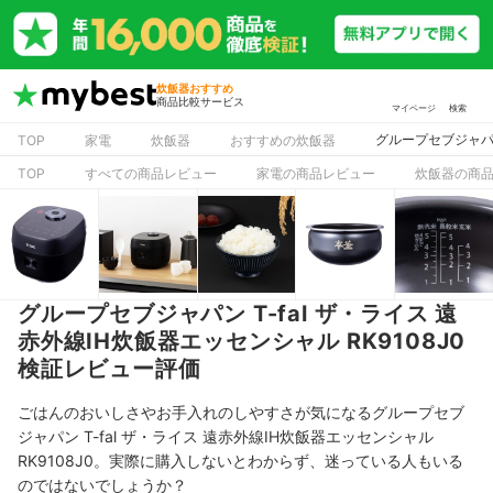
炊飯器おすすめ
商品比較サービス
マイページ
検索
グループセブジャパン
TOP
家電
炊飯器
おすすめの炊飯器
TOP
すべての商品レビュー
家電の商品レビュー
炊飯器の商
グループセブジャパン T-fal ザ・ライス 遠
赤外線IH炊飯器エッセンシャル RK9108J0
検証レビュー評価
ごはんのおいしさやお手入れのしやすさが気になるグループセブ
ジャパン T-fal ザ・ライス 遠赤外線IH炊飯器エッセンシャル
RK9108J0。実際に購入しないとわからず、迷っている人もいる
のではないでしょうか？