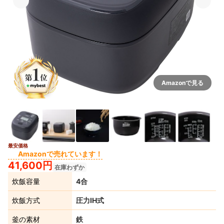
Amazonで見る
最安価格
4+
Amazonで売れています！
41,600円
在庫わずか
炊飯容量
4合
炊飯方式
圧力IH式
釜の素材
鉄