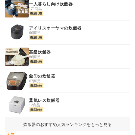
一人暮らし向け炊飯器
171商品
徹底比較
アイリスオーヤマの炊飯器
69商品
徹底比較
高級炊飯器
86商品
徹底比較
象印の炊飯器
67商品
徹底比較
蒸気レス炊飯器
12商品
徹底比較
炊飯器のおすすめ人気ランキングをもっと見る
人気