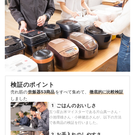
検証のポイント
売れ筋の
炊飯器53商品
をすべて集めて、
徹底的に比較検証
しました
ごはんのおいしさ
1
五つ星お米マイスターである片山真一さん・
小池理雄さん・小林健志さんが、以下の方法
で各商品の検証を行いました。
お手入れのしやすさ
2