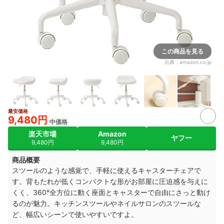
この商品を見る
出典：
amazon.co.jp
最安価格
9,480円
中価格
楽天市場
Amazon
ヤフー
9,480円
9,480円
商品概要
スツールのような感覚で、手軽に使えるキャスターチェアで
す。
背もたれが低くコンパクトな形がお部屋に圧迫感を与えに
くく、
360°全方位に動く座面とキャスターで自由にさっと動け
るのが魅力。
キッチンスツールやネイルサロンのスツールな
ど、幅広いシーンで使いやすいですよ。