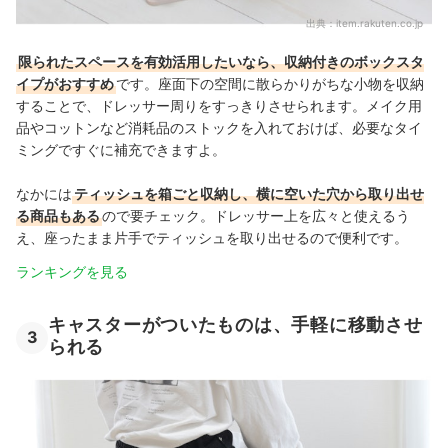
出典：
item.rakuten.co.jp
限られたスペースを有効活用したいなら、収納付きのボックスタ
イプがおすすめ
です。座面下の空間に散らかりがちな小物を収納
することで、ドレッサー周りをすっきりさせられます。メイク用
品やコットンなど消耗品のストックを入れておけば、必要なタイ
ミングですぐに補充できますよ。
なかには
ティッシュを箱ごと収納し、横に空いた穴から取り出せ
る商品もある
ので要チェック。ドレッサー上を広々と使えるう
え、座ったまま片手でティッシュを取り出せるので便利です。
ランキングを見る
キャスターがついたものは、手軽に移動させ
3
られる