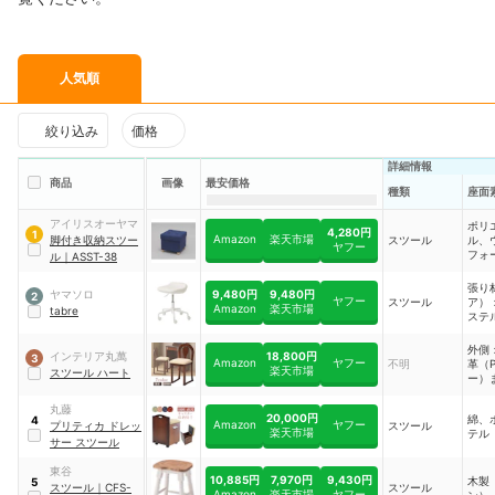
人気順
絞り込み
価格
詳細情報
商品
画像
最安価格
種類
座面
アイリスオーヤマ
ポリ
4,280円
1
Amazon
楽天市場
脚付き収納スツー
スツール
ル、
ヤフー
フォ
ル
｜
ASST-38
織布
ロピ
張り
9,480円
9,480円
ヤマソロ
2
ヤフー
スツール
ア）
Amazon
楽天市場
tabre
ステ
造：
ウレ
外側
18,800円
インテリア丸萬
3
Amazon
ヤフー
不明
革（
楽天市場
スツール ハート
ー）
、ポ
ル 
丸藤
20,000円
綿、
4
／内
Amazon
ヤフー
プリティカ ドレッ
スツール
楽天市場
テル
発ウ
サー スツール
東谷
10,885円
7,970円
9,430円
木製
5
スツール
｜
CFS-
スツール
Amazon
楽天市場
ヤフー