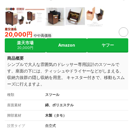
最安価格
20,000円
やや高価格
楽天市場
Amazon
ヤフー
20,000円
商品概要
シンプルで大人な雰囲気のドレッサー専用設計のスツールで
す。座面の下には、ティッシュやドライヤーなどがしまえる、
収納力抜群の隠し収納を用意。 キャスター付きで、移動もスム
ーズに行えますよ。
種類
スツール
座面素材
綿、ポリエステル
脚部素材
木製（タモ）
設置タイプ
自立式