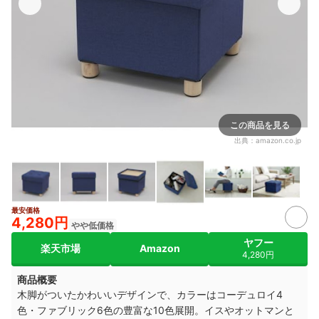
この商品を見る
出典：
amazon.co.jp
最安価格
2+
4,280円
やや低価格
ヤフー
楽天市場
Amazon
4,280円
商品概要
木脚がついたかわいいデザインで、カラーはコーデュロイ4
色・ファブリック6色の豊富な10色展開。イスやオットマンと