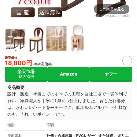
この商品を見る
出典：
item.rakuten.co.jp
最安価格
18,800円
やや高価格
楽天市場
Amazon
ヤフー
18,800円
商品概要
設計・製造・塗装までのすべての工程を自社工場で一貫体制で
行い、家具職人が丁寧に1脚ずつ仕上げました。背もたれ部分
は、かわいいハートをモチーフに。低ホルムアルデヒド仕様な
のも、うれしいポイントです。
種類
不明
座面素材
外側：合成皮革（PVCレザー）または綿 、ポリエ