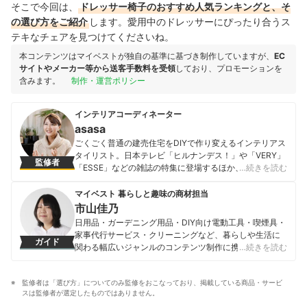
そこで今回は、
ドレッサー椅子のおすすめ人気ランキングと、そ
の選び方をご紹介
します。愛用中のドレッサーにぴったり合うス
テキなチェアを見つけてくださいね。
本コンテンツはマイベストが独自の基準に基づき制作していますが、
EC
サイトやメーカー等から送客手数料を受領
しており、プロモーションを
含みます。
制作・運営ポリシー
インテリアコーディネーター
asasa
ごくごく普通の建売住宅をDIYで作り変えるインテリアス
タイリスト。日本テレビ「ヒルナンデス！」や「VERY」
監修者
「ESSE」などの雑誌の特集に登場するほか、記事執筆、
…続きを読む
飲食店空間プロデュースと多方面で活躍。DIY・100均リ
メイク・インテリアコーディネート・スッキリ収納に関
マイベスト 暮らしと趣味の商材担当
してSNS・Yahoo! JAPAN クリエイターズプログラムで
市山佳乃
発信中。出版『元雑貨屋asasaさんの「ゆるカワ暮ら
日用品・ガーデニング用品・DIY向け電動工具・喫煙具・
し」: お金も時間もかけずに、毎日がトキめくコツ』（小
家事代行サービス・クリーニングなど、暮らしや生活に
ガイド
学館）など。
関わる幅広いジャンルのコンテンツ制作に携わる。「一
…続きを読む
asasaのプロフィール
人ひとりが選んでよかったと感じる選択肢を提供するこ
と」をモットーに、コンテンツ制作を行なっている。
監修者は「選び方」についてのみ監修をおこなっており、掲載している商品・サービ
市山佳乃のプロフィール
スは監修者が選定したものではありません。