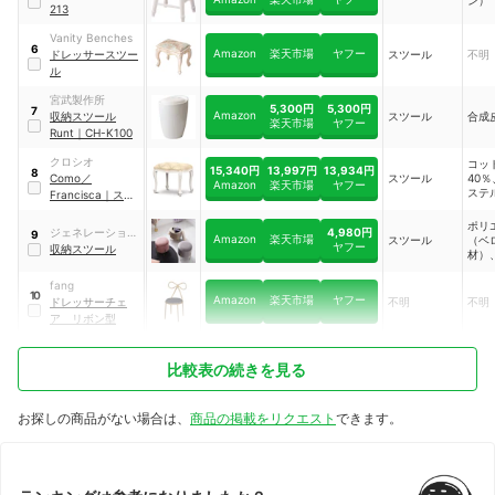
ン）
213
Vanity Benches
6
Amazon
楽天市場
ヤフー
ドレッサースツー
スツール
不明
ル
宮武製作所
5,300円
5,300円
7
Amazon
収納スツール
スツール
合成
楽天市場
ヤフー
Runt
｜
CH-K100
クロシオ
コッ
15,340円
13,997円
13,934円
8
Como／
スツール
40
Amazon
楽天市場
ヤフー
ステ
Francisca
｜
スツ
ール
｜
92176
ポリ
4,980円
ジェネレーション
9
Amazon
楽天市場
スツール
（ベ
ヤフー
パス
収納スツール
材）
板、
ウレ
fang
10
ーム
Amazon
楽天市場
ヤフー
ドレッサーチェ
不明
不明
ア リボン型
比較表の続きを見る
お探しの商品がない場合は、
商品の掲載をリクエスト
できます。