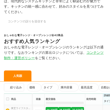
は、現代的なシステムキッチンと非常によく馴染むのが魅力で
す。キッチンの統一感に合わせて、好みのスタイルを見つけてみ
てください。
コンテンツの誤りを送信する
おしゃれな電子レンジ・オーブンレンジ全42商品
おすすめ人気ランキング
おしゃれな電子レンジ・オーブンレンジのランキングは以下の通
りです。なおランキングの算出ロジックについては、
コンテンツ
制作・運営ポリシー
をご覧ください。
人気順
絞り込み
価格
タイプ
庫内容量
最高温度
自動お
詳細
商品
画像
最安価格
発売時期
タイ
東芝ライフスタイ
14,220円
16,535円
22,074円