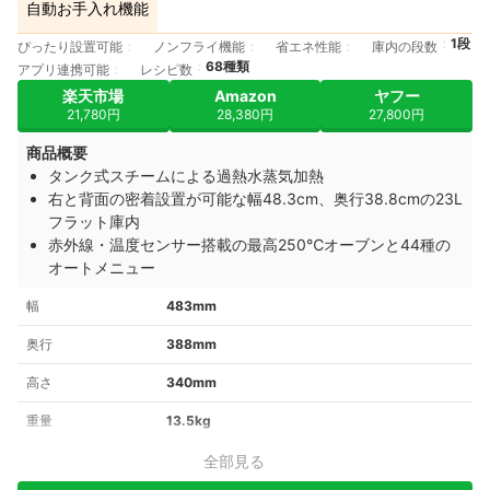
自動お手入れ機能
1段
ぴったり設置可能
ノンフライ機能
省エネ性能
庫内の段数
68種類
アプリ連携可能
レシピ数
楽天市場
Amazon
ヤフー
21,780円
28,380円
27,800円
商品概要
タンク式スチームによる過熱水蒸気加熱
右と背面の密着設置が可能な幅48.3cm、奥行38.8cmの23L
フラット庫内
赤外線・温度センサー搭載の最高250℃オーブンと44種の
オートメニュー
幅
483mm
奥行
388mm
高さ
340mm
重量
13.5kg
全部見る