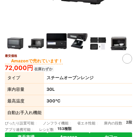
最安価格
2+
Amazonで売れています！
72,000円
在庫わずか
タイプ
スチームオーブンレンジ
庫内容量
30L
最高温度
300℃
自動お手入れ機能
2段
ぴったり設置可能
ノンフライ機能
省エネ性能
庫内の段数
153種類
アプリ連携可能
レシピ数
楽天市場
Amazon
ヤフー