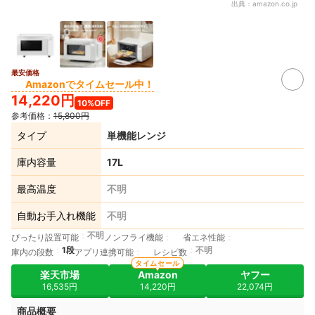
出典：
amazon.co.jp
最安価格
Amazonでタイムセール中！
14,220円
10%OFF
参考価格：
15,800円
タイプ
単機能レンジ
庫内容量
17L
最高温度
不明
自動お手入れ機能
不明
不明
ぴったり設置可能
ノンフライ機能
省エネ性能
1段
不明
庫内の段数
アプリ連携可能
レシピ数
タイムセール
楽天市場
Amazon
ヤフー
16,535円
14,220円
22,074円
商品概要