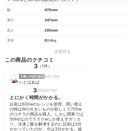
幅
475mm
奥行
347mm
高さ
295mm
重量
約14kg
全部見る
この商品のクチコミ
3
（1件）
見習いサポーター
女性 | 60代
いとばあば
3
2025/07/02
とにかく時間がかかる。
以前は600wのレンジを使用。買い替え
の時はWの大きいものが欲しくて700w
のコチラの商品を購入。しかし関東では
50Hzなので５５０wしか使えずガッカ
リ。冷凍ご飯を解凍するのに以前は2分
かかっていたのが、今は3分かかる。操