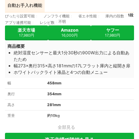
自動お手入れ機能
1段
ぴったり設置可能
ノンフライ機能
省エネ性能
庫内の段数
不明
アプリ連携可能
レシピ数
楽天市場
Amazon
ヤフー
17,980円
16,000円
17,980円
商品概要
絶対湿度センサーと最大1分30秒の900W出力による自動あ
たため
幅273×奥行315×高さ181mmの17Lフラット庫内と縦開き扉
ホワイトバックライト液晶と4つの自動メニュー
幅
458mm
奥行
354mm
高さ
281mm
重量
約10kg
全部見る