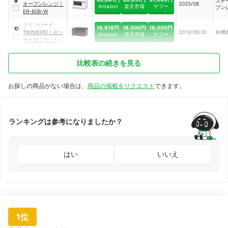
スチ
9
ル
オーブンレンジ
｜
2025/08
Amazon
楽天市場
ヤフー
ブン
ER-60B-W
ツインバード
18,818円
18,000円
18,000円
10
TWINBIRD
｜
セン
2019/08/30
単機
Amazon
楽天市場
ヤフー
サー付フラット電
子レンジ
｜
DR-
E273B
比較表の続きを見る
お探しの商品がない場合は、
商品の掲載をリクエスト
できます。
ランキングは参考になりましたか？
はい
いいえ
1位