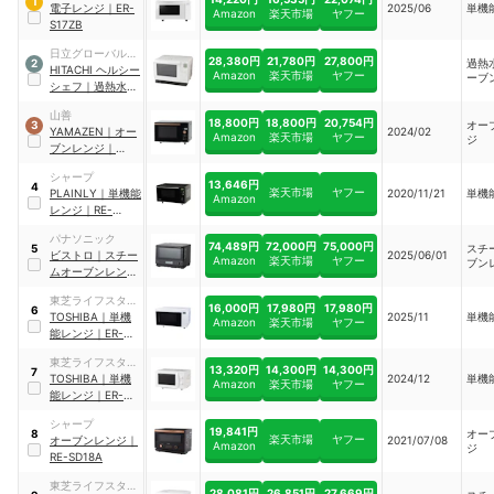
1
ル
電子レンジ
｜
ER-
2025/06
単機
Amazon
楽天市場
ヤフー
S17ZB
日立グローバルラ
28,380円
21,780円
27,800円
過熱
2
イフソリューショ
HITACHI
ヘルシー
Amazon
楽天市場
ヤフー
ーブ
ンズ
シェフ
｜
過熱水蒸
気オーブンレンジ
山善
｜
MRO-S23YC
18,800円
18,800円
20,754円
オー
3
YAMAZEN
｜
オー
2024/02
Amazon
楽天市場
ヤフー
ジ
ブンレンジ
｜
YRP-F181TV
シャープ
13,646円
4
楽天市場
ヤフー
PLAINLY
｜
単機能
2020/11/21
単機
Amazon
レンジ
｜
RE-
TS171
パナソニック
74,489円
72,000円
75,000円
スチ
5
ビストロ
｜
スチー
2025/06/01
Amazon
楽天市場
ヤフー
ブン
ムオーブンレンジ
｜
NE-BS8D
東芝ライフスタイ
16,000円
17,980円
17,980円
6
ル
TOSHIBA
｜
単機
2025/11
単機
Amazon
楽天市場
ヤフー
能レンジ
｜
ER-
S6B
東芝ライフスタイ
13,320円
14,300円
14,300円
7
ル
TOSHIBA
｜
単機
2024/12
単機
Amazon
楽天市場
ヤフー
能レンジ
｜
ER-
NS170A
シャープ
19,841円
オー
8
楽天市場
ヤフー
オーブンレンジ
｜
2021/07/08
Amazon
ジ
RE-SD18A
東芝ライフスタイ
28,081円
26,851円
27,669円