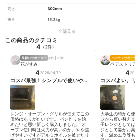
高さ
302mm
重量
15.3kg
全部見る
この商品のクチコミ
4
（2件）
見習いサポーター
女性 | 20代
ベテランサポーター
花がすみ
ペデストリア
4
4
2026/04/19
2026
コスパ最強！シンプルで使いやす
コスパよい。リ
い一台
うざったい
レンジ・オーブン・グリルが使えてこの
大学生の時から使っ
価格はありがたいです。 パン作りを始
ジから買い替えまし
めたいと思い新しく購入しました。 オ
子レンジとしてはも
ーブン使用時は火力が高いのか、やや焦
ジとして妻がお菓子
げやすいですがアルミホイルを被せたり
す。温めムラ等も感