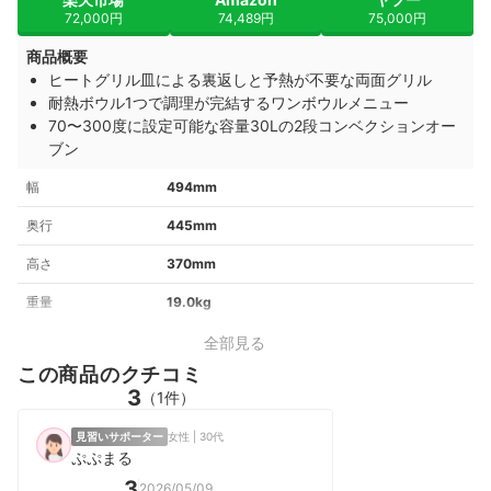
72,000円
74,489円
75,000円
商品概要
ヒートグリル皿による裏返しと予熱が不要な両面グリル
耐熱ボウル1つで調理が完結するワンボウルメニュー
70〜300度に設定可能な容量30Lの2段コンベクションオー
ブン
幅
494mm
奥行
445mm
高さ
370mm
重量
19.0kg
全部見る
この商品のクチコミ
3
（1件）
見習いサポーター
女性 | 30代
ぷぷまる
3
2026/05/09