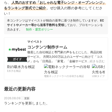
ら、
人気のおすすめ「おしゃれな電子レンジ・オーブンレンジ」
をランキング形式でご紹介
。ぜひ購入の際の参考にしてくださ
い！
本コンテンツはマイベストが独自の基準に基づき制作していますが、
EC
サイトやメーカー等から送客手数料を受領
しており、プロモーションを
含みます。
制作・運営ポリシー
マイベスト
コンテンツ制作チーム
徹底した自社検証と専門家の声をもとにした、商品比較
サービス。 月間3,000万以上のユーザーに向けて「コス
ガイド
メ」から「日用品」「家電」「金融サービス」まで、ベ
…続きを読む
ストな商品を選んでもらうために、毎日コンテンツを制
作中。
剤の吸水力を検証
コンテンツ制作チームのプロフィール
電動ネッククーラーの冷却力を検証
USBタイプCケー
最近の更新内容
2026.08.09
更新
ランキングを更新しました。