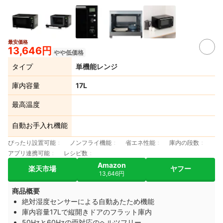
最安価格
13,646円
やや低価格
タイプ
単機能レンジ
庫内容量
17L
最高温度
自動お手入れ機能
ぴったり設置可能
ノンフライ機能
省エネ性能
庫内の段数
アプリ連携可能
レシピ数
Amazon
楽天市場
ヤフー
13,646円
商品概要
絶対湿度センサーによる自動あたため機能
庫内容量17Lで縦開きドアのフラット庫内
50Hzと60Hzの両対応のヘルツフリー