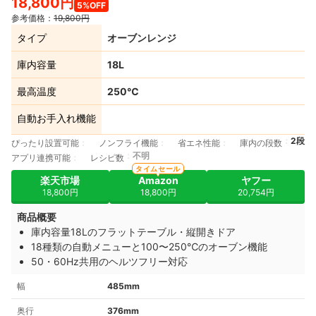
18,800円
5%OFF
参考価格：
19,800円
タイプ
オーブンレンジ
庫内容量
18L
最高温度
250℃
自動お手入れ機能
2段
ぴったり設置可能
ノンフライ機能
省エネ性能
庫内の段数
不明
アプリ連携可能
レシピ数
タイムセール
楽天市場
Amazon
ヤフー
18,800円
18,800円
20,754円
商品概要
庫内容量18Lのフラットテーブル・縦開きドア
18種類の自動メニューと100〜250℃のオーブン機能
50・60Hz共用のヘルツフリー対応
幅
485mm
奥行
376mm