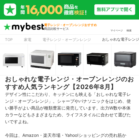
電子レンジ・オーブンレンジおすすめ
商品比較サービス
マイページ
検索
おしゃれな電子レンジ
TOP
家電
電子レンジ・オーブンレンジ
おしゃれな電子レンジ・オーブンレンジのお
すすめ人気ランキング【2026年8月】
デザイン性にこだわり、キッチンにも映える「おしゃれな電子レ
ンジ・オーブンレンジ」。シャープやパナソニックをはじめ、使
い勝手がよい商品が種類豊富に発売しています。
出力W数や本体
カラーなどもさまざまなため、ライフスタイルに合わせて選びた
いですよね。
今回は、Amazon・楽天市場・Yahoo!ショッピングの売れ筋か