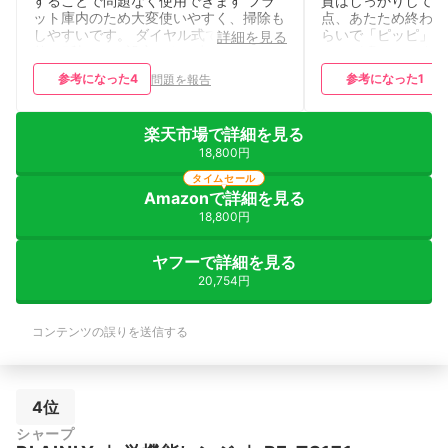
することで問題なく使用できます フラ
質はしっかりしてい
ット庫内のため大変使いやすく、掃除も
点、あたため終わっ
しやすいです。 ダイヤル式での時間調
らいで「ピッピ」と
詳細を見る
整で5秒ごとに設定できる点も便利で
ームが鳴るのですが
す。 見た目もシンプルで気に入ってい
るのが早めなのが地
参考になった
4
参考になった
1
問題を報告
ます。価格も安く、コスパはかなり良い
そんな早く取り出せ
と思います。
で、もうちょっとゆ
ってもいいなあと。
楽天市場で詳細を見る
満なしです。コスパ
18,800円
すすめできます。
タイムセール
Amazonで詳細を見る
18,800円
ヤフーで詳細を見る
20,754円
コンテンツの誤りを送信する
4位
シャープ