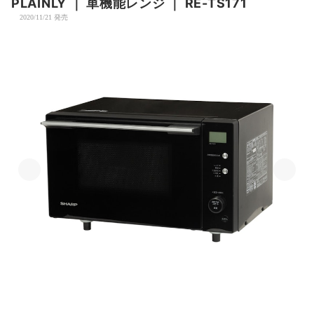
PLAINLY
｜
単機能レンジ
｜
RE-TS171
2020/11/21 発売