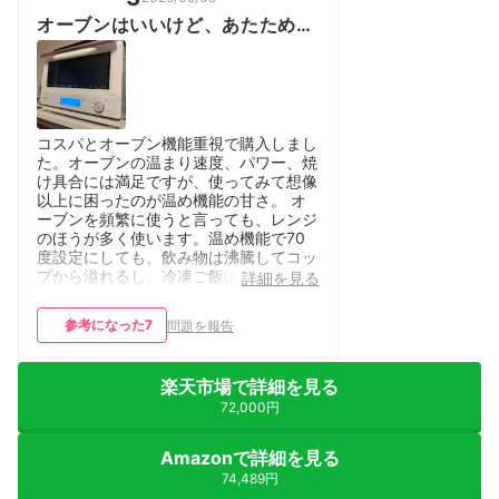
オーブンはいいけど、あたためは
△
コスパとオーブン機能重視で購入しまし
た。オーブンの温まり速度、パワー、焼
け具合には満足ですが、使ってみて想像
以上に困ったのが温め機能の甘さ。 オ
ーブンを頻繁に使うと言っても、レンジ
のほうが多く使います。温め機能で70
度設定にしても、飲み物は沸騰してコッ
プから溢れるし、冷凍ご飯は熱々のとこ
詳細を見る
ろと冷たいところのムラが大きいです。
一度でちょうどよくなることはないの
参考になった
7
問題を報告
で、かなり残念です。
楽天市場で詳細を見る
72,000円
Amazonで詳細を見る
74,489円