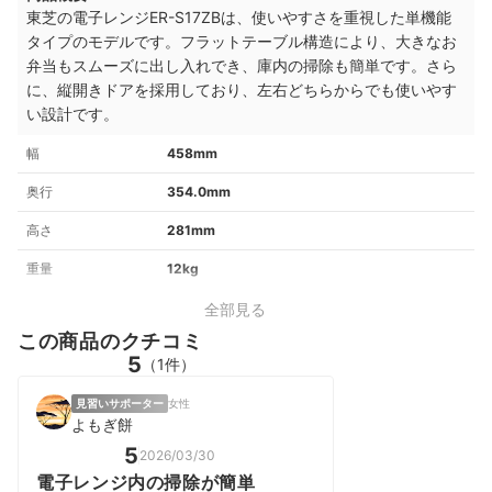
東芝の電子レンジER-S17ZBは、使いやすさを重視した単機能
タイプのモデルです。フラットテーブル構造により、大きなお
弁当もスムーズに出し入れでき、庫内の掃除も簡単です。さら
に、縦開きドアを採用しており、左右どちらからでも使いやす
い設計です。
幅
458mm
奥行
354.0mm
高さ
281mm
重量
12kg
全部見る
この商品のクチコミ
5
（1件）
見習いサポーター
女性
よもぎ餅
5
2026/03/30
電子レンジ内の掃除が簡単