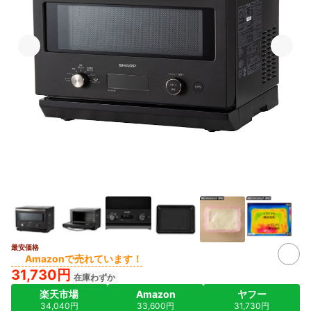
最安価格
7+
Amazonで売れています！
31,730円
在庫わずか
楽天市場
Amazon
ヤフー
34,040円
33,600円
31,730円