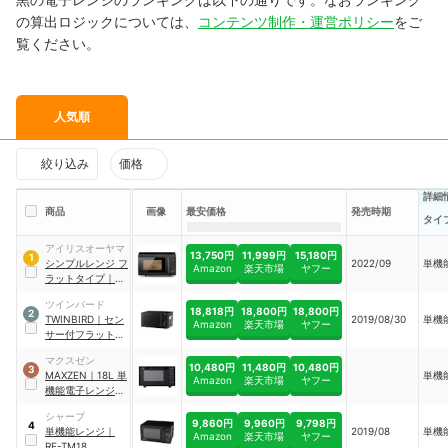
の算出ロジックについては、
コンテンツ制作・運営ポリシー
をご
覧ください。
人気順
絞り込み
価格
詳細
商品
画像
最安価格
発売時期
タイ
アイリスオーヤマ
13,750円
11,999円
15,180円
1
シンプルレンジ フ
2022/09
単機
Amazon
楽天市場
ヤフー
ラットタイプ
｜
PMB-F186-B
ツインバード
18,818円
18,800円
18,800円
2
TWINBIRD
｜
セン
2019/08/30
単機
Amazon
楽天市場
ヤフー
サー付フラット電
子レンジ
｜
DR-
マクスゼン
E273B
10,480円
11,480円
10,480円
3
MAXZEN
｜
18L 単
単機
Amazon
楽天市場
ヤフー
機能電子レンジ
｜
MJM18GZ01F-BK
シャープ
9,860円
9,960円
9,798円
4
単機能レンジ
｜
2019/08
単機
Amazon
楽天市場
ヤフー
RE-TM18