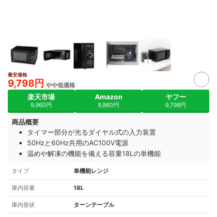
最安価格
9,798円
やや低価格
楽天市場
Amazon
ヤフー
9,960円
9,860円
9,798円
商品概要
タイマー部分が光るダイヤル式の入力装置
50Hzと60Hz共用のAC100V電源
温めや解凍の機能を備える容量18Lの単機能
タイプ
単機能レンジ
庫内容量
18L
庫内形状
ターンテーブル