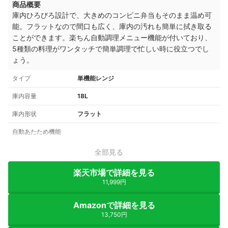
商品概要
庫内ひろびろ設計で、大きめのコンビニ弁当もそのまま温め可
能。
フラットなので間口も広く、庫内の汚れも簡単に拭き取る
ことができます。
楽ちん自動調理メニュー機能が付いており、
5種類の料理がワンタッチで簡単調理で
忙しい時に役立つでし
ょう。
タイプ
単機能レンジ
庫内容量
18L
庫内形状
フラット
自動あたため機能
全部見る
楽天市場で詳細を見る
11,999円
Amazonで詳細を見る
13,750円