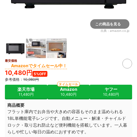
この商品を見る
出典：
amazon.co.jp
最安価格
Amazonでタイムセール中！
10,480円
5%OFF
参考価格：
10,980円
タイムセール
楽天市場
Amazon
ヤフー
11,480円
10,480円
10,480円
商品概要
フラット庫内でお弁当や大きめの容器もそのまま温められる
18L単機能電子レンジです。自動メニュー・解凍・チャイルド
ロック・取り忘れ防止など便利機能を搭載しています。一人暮
らしや忙しい毎日の温めにおすすめです。