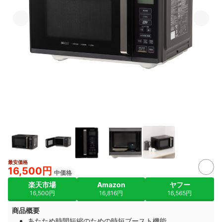
最安価格
16,500円
中価格
楽天市場
Amazon
ヤフー
16,500円
16,816円
16,565円
商品概要
あたため時間短縮のための時短ブースト機能