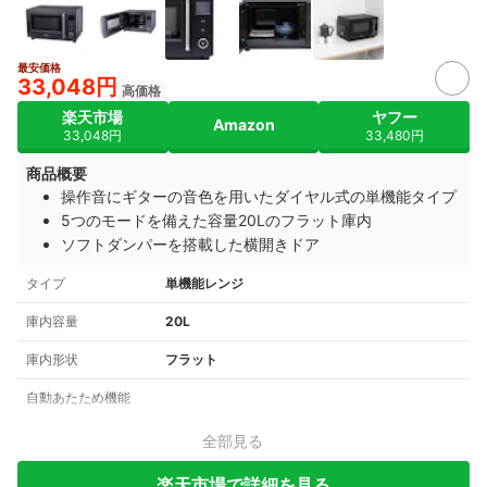
最安価格
33,048円
高価格
楽天市場
ヤフー
Amazon
33,048円
33,480円
商品概要
操作音にギターの音色を用いたダイヤル式の単機能タイプ
5つのモードを備えた容量20Lのフラット庫内
ソフトダンパーを搭載した横開きドア
タイプ
単機能レンジ
庫内容量
20L
庫内形状
フラット
自動あたため機能
全部見る
楽天市場で詳細を見る