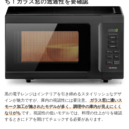
ち！ガラス窓の透過性を要確認
黒の電子レンジ全50商品おすすめ人気ランキング
関連商品もあわせてチェックしよう！
黒の電子レンジの売れ筋ランキングもチェック！
出典：
amazon.co.jp
黒の電子レンジはインテリアを引き締めるスタイリッシュなデザ
インが魅力ですが、庫内の視認性には要注意。
ガラス窓に濃いス
モーク加工が施されたモデルが多く、調理中の庫内が見えにくく
なりがち
です。視認性の低いモデルでは、料理の仕上がりを確認
するときにドアを開けてチェックする必要があります。