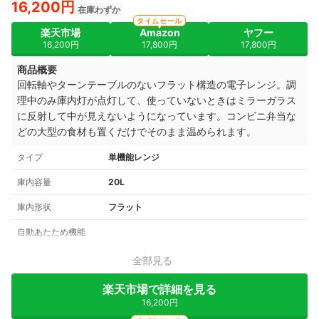
16,200円
在庫わずか
タイムセール
楽天市場
Amazon
ヤフー
16,200円
17,800円
17,800円
商品概要
回転軸やターンテーブルのないフラット構造の電子レンジ。調
理中のみ庫内灯が点灯して、使っていないときはミラーガラス
に反射して中が見えないようになっています。
コンビニ弁当な
どの大型の食材も置くだけでそのまま温められます。
タイプ
単機能レンジ
庫内容量
20L
庫内形状
フラット
自動あたため機能
全部見る
楽天市場で詳細を見る
16,200円