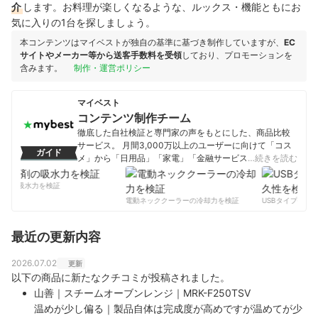
介
します。お料理が楽しくなるような、ルックス・機能ともにお
気に入りの1台を探しましょう。
本コンテンツはマイベストが独自の基準に基づき制作していますが、
EC
サイトやメーカー等から送客手数料を受領
しており、プロモーションを
含みます。
制作・運営ポリシー
マイベスト
コンテンツ制作チーム
徹底した自社検証と専門家の声をもとにした、商品比較
サービス。 月間3,000万以上のユーザーに向けて「コス
ガイド
メ」から「日用品」「家電」「金融サービス」まで、ベ
…続きを読む
ストな商品を選んでもらうために、毎日コンテンツを制
作中。
剤の吸水力を検証
コンテンツ制作チームのプロフィール
電動ネッククーラーの冷却力を検証
USBタイプCケー
最近の更新内容
2026.07.02
更新
以下の商品に新たなクチコミが投稿されました。
山善｜スチームオーブンレンジ｜MRK-F250TSV
温めが少し偏る｜製品自体は完成度が高めですが温めてが少