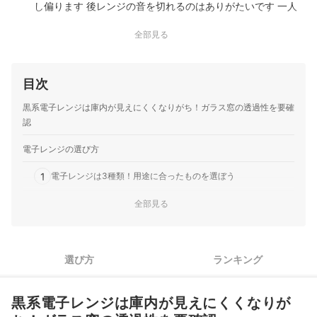
し偏ります 後レンジの音を切れるのはありがたいです 一人
暮らしには大きすぎるかも
全部見る
目次
黒系電子レンジは庫内が見えにくくなりがち！ガラス窓の透過性を要確
認
電子レンジの選び方
1
電子レンジは3種類！用途に合ったものを選ぼう
全部見る
2
世帯人数や用途に合わせて容量・サイズを確認しよう
3
センサーの有無や種類にも注目
選び方
ランキング
4
お手入れのしやすさで庫内構造を選ぼう
5
ダイヤル式とボタン式、自分に合った操作方法を選ぼう
黒系電子レンジは庫内が見えにくくなりが