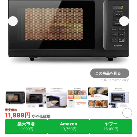
この商品を見る
出典：
amazon.co.jp
最安価格
3+
11,999円
やや低価格
楽天市場
Amazon
ヤフー
11,999円
13,750円
15,180円