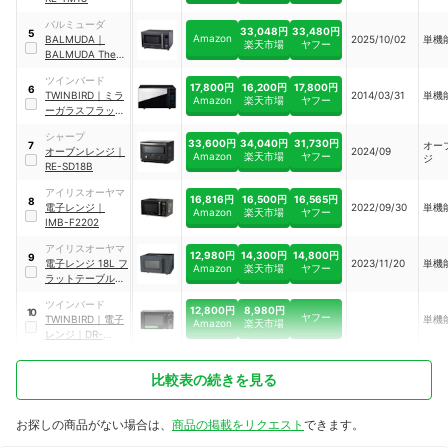
バルミューダ
33,048円
33,480円
5
Amazon
BALMUDA
｜
2025/10/02
単機
楽天市場
ヤフー
BALMUDA The
Range S
｜
ツインバード
KRN01JP
17,800円
16,200円
17,800円
6
TWINBIRD
｜
ミラ
2014/03/31
単機
Amazon
楽天市場
ヤフー
ーガラスフラット
電子レンジ
｜
DR-
シャープ
4259B
33,600円
34,040円
31,730円
オー
7
オーブンレンジ
｜
2024/09
Amazon
楽天市場
ヤフー
ジ
RE-SD18B
アイリスオーヤマ
16,816円
16,500円
16,565円
8
電子レンジ
｜
2022/09/30
単機
Amazon
楽天市場
ヤフー
IMB-F2202
アイリスオーヤマ
12,980円
14,300円
14,800円
9
電子レンジ 18L フ
2023/11/20
単機
Amazon
楽天市場
ヤフー
ラットテーブル
｜
IMB-F187-H
ツインバード
12,800円
8,980円
10
ヤフー
TWINBIRD
｜
電子
単機
Amazon
楽天市場
レンジ
｜
DR-
D419B5
比較表の続きを見る
お探しの商品がない場合は、
商品の掲載をリクエスト
できます。