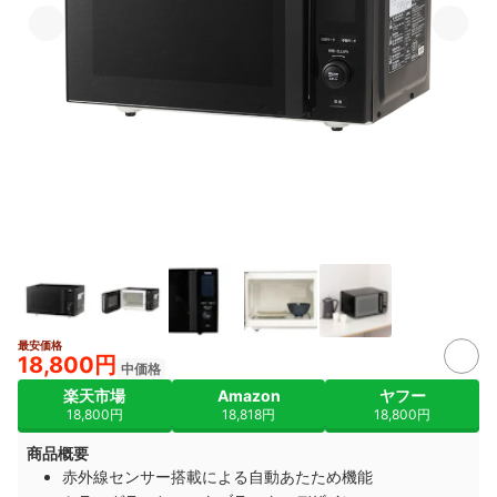
最安価格
18,800円
中価格
楽天市場
Amazon
ヤフー
18,800円
18,818円
18,800円
商品概要
赤外線センサー搭載による自動あたため機能