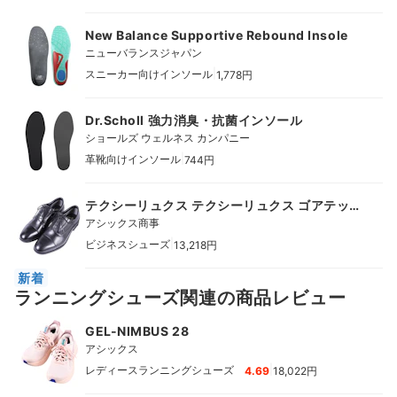
New Balance Supportive Rebound Insole
ニューバランスジャパン
|
スニーカー向けインソール
1,778円
Dr.Scholl 強力消臭・抗菌インソール
ショールズ ウェルネス カンパニー
|
革靴向けインソール
744円
テクシーリュクス テクシーリュクス ゴアテッ
クス
アシックス商事
|
ビジネスシューズ
13,218円
新着
ランニングシューズ関連の商品レビュー
GEL-NIMBUS 28
アシックス
|
レディースランニングシューズ
4.69
18,022円