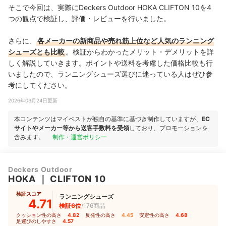
そこで今回は、実際にDeckers Outdoor HOKA CLIFTON 10を4
つの観点で検証し、評価・レビューを行いました。
さらに、
各メーカーの新商品や売れ筋上位など人気のランニング
シューズとも比較
。検証からわかったメリット・デメリットを詳
しく解説していきます。ポイントや送料を考慮した価格比較も行
いましたので、ランニングシューズ選びに迷っている人はぜひ参
考にしてください。
2026年03月24日更新
本コンテンツはマイベストが独自の基準に基づき制作していますが、
EC
サイトやメーカー等から送客手数料を受領
しており、プロモーションを
含みます。
制作・運営ポリシー
Deckers Outdoor
HOKA
｜
CLIFTON 10
検証スコア
ランニングシューズ
4.71
検証6位
/176商品
クッション性の高さ
4.82
｜
反発性の高さ
4.45
｜
安定性の高さ
4.68
｜
足運びのしやすさ
4.57