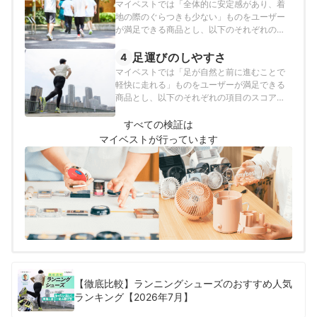
マイベストでは「全体的に安定感があり、着
地の際のぐらつきも少ない」ものをユーザー
が満足できる商品とし、以下のそれぞれの項
目のスコアの加重平均でおすすめ度をスコア
化しました。
足運びのしやすさ
4
マイベストでは「足が自然と前に進むことで
軽快に走れる」ものをユーザーが満足できる
商品とし、以下のそれぞれの項目のスコアの
加重平均でおすすめ度をスコア化しました。
すべての検証は
マイベストが行っています
【徹底比較】ランニングシューズのおすすめ人気
ランキング【2026年7月】