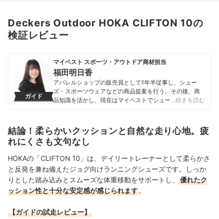
Deckers Outdoor HOKA CLIFTON 10の
検証レビュー
マイベスト スポーツ・アウトドア商材担当
福田明日香
アパレルショップの販売員として1年半従事し、シュー
ズ・スポーツウェアなどの商品提案を行う。その後、商
ガイド
品知識を活かし、現在はマイベストでシューズ・インナ
…続きを読む
ーなど年間300点以上のスポーツ・アウトドア商材の比
較検証を担当。自身のモットーとして「一人ひとりに合
った商品をユーザーに届けること」を掲げ、トレンドと
結論！柔らかいクッションと自然な走り心地。疲
実用性の両立を重視したコンテンツ制作を心掛けてい
れにくさも文句なし
る。
福田明日香のプロフィール
HOKAの「CLIFTON 10」は、デイリートレーナーとして柔らかさ
と反発を兼ね備えたジョグ向けランニングシューズです。しっか
りとした踏み込みとスムーズな体重移動をサポートし、
優れたク
ッション性と十分な安定感が感じられます
。
【ガイドの試走レビュー】