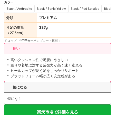
カラー
：
Black / Anthracite
Black / Sonic Yellow
Black / Red Solstice
Black /
分類
プレミアム
片足の重量
337g
（27.5cm）
8mm
ドロップ
カーボンプレート搭載
良い
高いクッション性で足腰にやさしい
蹴りや着地に対する反発力が高く速く走れる
ヒールカップが硬く足をしっかりサポート
プラットフォーム幅が広く安定感がある
気になる
特になし
楽天市場で詳細を見る