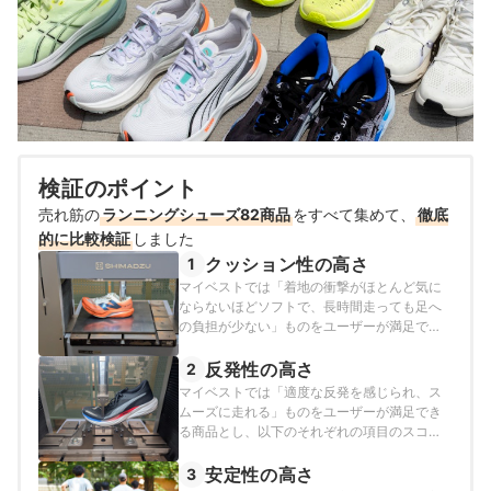
検証のポイント
売れ筋の
ランニングシューズ82商品
をすべて集めて、
徹底
的に比較検証
しました
クッション性の高さ
1
マイベストでは「着地の衝撃がほとんど気に
ならないほどソフトで、長時間走っても足へ
の負担が少ない」ものをユーザーが満足でき
る商品とし、以下のそれぞれの項目のスコア
の加重平均でおすすめ度をスコア化しまし
反発性の高さ
2
た。
マイベストでは「適度な反発を感じられ、ス
ムーズに走れる」ものをユーザーが満足でき
る商品とし、以下のそれぞれの項目のスコア
の加重平均でおすすめ度をスコア化しまし
た。
安定性の高さ
3