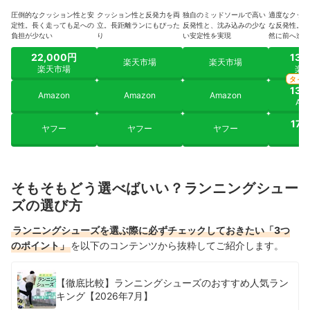
圧倒的なクッション性と安
クッション性と反発力を両
独自のミッドソールで高い
適度なクッシ
定性。長く走っても足への
立。長距離ランにもぴった
反発性と、沈み込みの少な
な反発性。安
負担が少ない
り
い安定性を実現
然に前へ進む
22,000円
13,
楽天市場
楽天市場
楽天市場
楽
タイ
13,
Amazon
Amazon
Amazon
Am
17,
ヤフー
ヤフー
ヤフー
ヤ
そもそもどう選べばいい？ランニングシュー
ズの選び方
ランニングシューズを選ぶ際に必ずチェックしておきたい「3つ
のポイント」
を以下のコンテンツから抜粋してご紹介します。
【徹底比較】ランニングシューズのおすすめ人気ラン
キング【2026年7月】