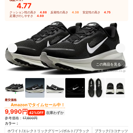
4.77
クッション性の高さ
4.88
｜
反発性の高さ
4.38
｜
安定性の高さ
4.75
｜
足運びのしやすさ
4.69
この商品を見る
出典：
amazon.co.jp
最安価格
4+
Amazonでタイムセール中！
9,990円
42%OFF
在庫わずか
参考価格：
17,600円
カラー
：
ホワイト/エレクトリックグリーン/ボルト/ブラック
ブラック/ココナッツミ