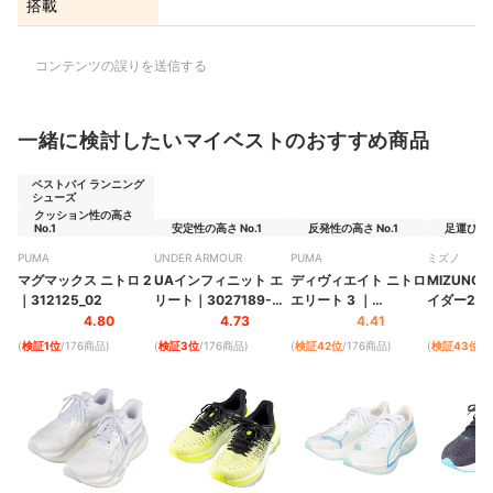
搭載
コンテンツの誤りを送信する
一緒に検討したいマイベストのおすすめ商品
ベストバイ ランニング
シューズ
クッション性の高さ
No.1
安定性の高さ No.1
反発性の高さ No.1
足運びのし
PUMA
UNDER ARMOUR
PUMA
ミズノ
マグマックス ニトロ 2
UAインフィニット エ
ディヴィエイト ニトロ
MIZUNO
｜
312125_02
リート
｜
3027189-
エリート 3
｜
イダー29
002
309809_08
4.80
4.73
4.41
(
検証1位
/176商品
)
(
検証3位
/176商品
)
(
検証42位
/176商品
)
(
検証43位
/