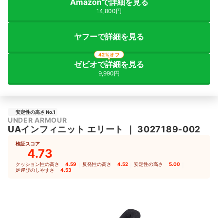
Amazonで詳細を見る
14,800円
ヤフーで詳細を見る
42%オフ
ゼビオで詳細を見る
9,990円
安定性の高さ No.1
UNDER ARMOUR
UAインフィニット エリート
｜
3027189-002
検証スコア
4.73
クッション性の高さ
4.59
｜
反発性の高さ
4.52
｜
安定性の高さ
5.00
｜
足運びのしやすさ
4.53