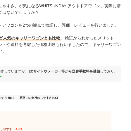
すさ、が気になるWHITSUNDAY アウトドアワゴン。実際に購
ではないでしょうか？
ウトドアワゴンを2つの観点で検証し、評価・レビューを行いました。
ど人気のキャリーワゴンとも比較
。検証からわかったメリット・
ントや送料を考慮した価格比較も行いましたので、キャリーワゴン
い。
制作していますが、
ECサイトやメーカー等から送客手数料を受領
しており、
ー
さ No.1
悪路での走行のしやすさ No.1
のしやすさ
4.81