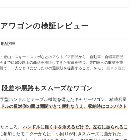
トドアワゴンの検証レビュー
ク用品担当
・登山・スキー・スノボなどのアウトドア用品から、自動車・自転車用品
今までに500以上の商品を検証してきた実績を持つ。専門家への取材を重
報で、一人ひとりにぴったりの選択肢を提案すること」をモットーに、コ
…続きを読む
、段差や悪路もスムーズなワゴン
は、O字型ハンドルとテーブル機能を備えたキャリーワゴン。積載容量
ンドルの反対側の面は開閉できて便利なうえ、収納時はコンパクト
したところ、
ハンドルに軽く手を添えるだけで、左右に振られるこ
に参加したモニターからは「小回りが利きスムーズに曲がれた」