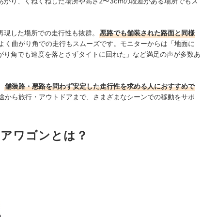
あがり、くねくねした場所や高さ2〜3cmの段差がある場所でもス
再現した場所での走行性も抜群。
悪路でも舗装された路面と同様
よく曲がり角での走行もスムーズです。モニターからは「地面に
がり角でも速度を落とさずタイトに回れた」など満足の声が多数あ
、
舗装路・悪路を問わず安定した走行性を求める人におすすめで
途から旅行・アウトドアまで、さまざまなシーンでの移動をサポ
トドアワゴンとは？