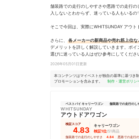
舗装路での走行のしやすさや悪路での走行のしや
入しないとわからず、迷っている人もいるの
そこで今回は、実際にWHITSUNDAY ア
さらに、
各メーカーの新商品や売れ筋上位な
デメリットを詳しく解説していきます。ポイ
選びに迷っている人はぜひ参考にしてくださ
2026年05月01日更新
本コンテンツはマイベストが独自の基準に基づき
プロモーションを含みます。
制作・運営ポリシ
ベストバイ キャリーワゴン
舗装路での走行のしやす
WHITSUNDAY
アウトドアワゴン
検証スコア
キャリーワゴン
4.83
検証1位
/51商品
舗装路での走行のしやすさ
4.84
｜
悪路での走行