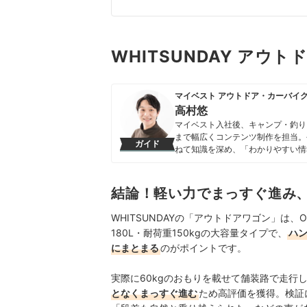
WHITSUNDAY アウ
マイベスト アウトドア・カーバイ
高村悠
マイベスト入社後、キャンプ・釣り
まで幅広くコンテンツ制作を担当。
ガイド
ねて知識を深め、「わかりやすい情
ンテンツ制作を行なっている。
高村悠のプロフィール
結論！軽い力でまっすぐ進み
WHITSUNDAYの「アウトドアワゴン」
180L・耐荷重150kgの大容量タイプで、
ハ
にまとまる
のがポイントです。
実際に60kgのおもりを載せて舗装路で走行
となくまっすぐ進む
ため高評価を獲得。検証