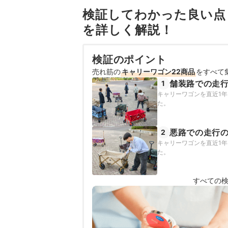
検証してわかった良い点
を詳しく解説！
検証のポイント
売れ筋の
キャリーワゴン22商品
をすべて
舗装路での走
1
キャリーワゴンを直近1
た。
悪路での走行
2
キャリーワゴンを直近1
た。
すべての