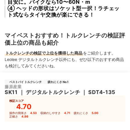
目安に。バイクなら10〜60N・m
④ ヘッドの形状はソケット型一択！ラチェッ
ト式ならタイヤ交換が楽にできる！
マイベストおすすめ！トルクレンチの検証評
価上位の商品も紹介
トルクレンチの検証で上位を獲得した商品
をご紹介します。
Leolee デジタルトルクレンチ以外にも、ぜひ以下のおすすめ商品
も検討してみてくださいね。
ベストバイ トルクレンチ
疲れにくさ No.1
藤原産業
SK11
｜
デジタルトルクレンチ
｜
SDT4-135
検証スコア
4.70
操作の簡単さ
4.53
｜
収納のしやすさ
4.71
｜
疲れにくさ
5.00
｜
正確さ
4.86