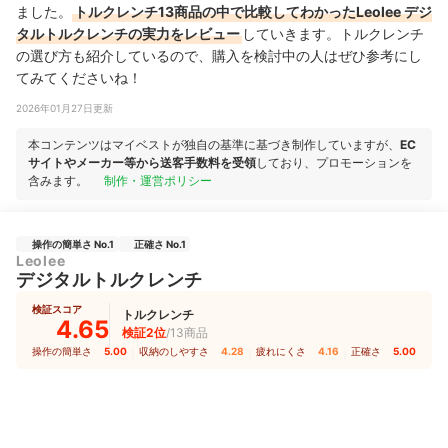
ました。
トルクレンチ13商品の中で比較してわかったLeolee デジ
タルトルクレンチの実力をレビュー
していきます。トルクレンチ
の選び方も紹介しているので、購入を検討中の人はぜひ参考にし
てみてくださいね！
2026年01月27日更新
本コンテンツはマイベストが独自の基準に基づき制作していますが、
EC
サイトやメーカー等から送客手数料を受領
しており、プロモーションを
含みます。
制作・運営ポリシー
操作の簡単さ No.1
正確さ No.1
Leolee
デジタルトルクレンチ
検証スコア
トルクレンチ
4.65
検証2位
/13商品
操作の簡単さ
5.00
｜
収納のしやすさ
4.28
｜
疲れにくさ
4.16
｜
正確さ
5.00