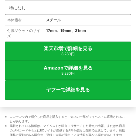
特になし
本体素材
スチール
付属ソケットのサイ
17mm、19mm、21mm
ズ
楽天市場で詳細を見る
8,280円
Amazonで詳細を見る
8,280円
ヤフーで詳細を見る
コンテンツ内で紹介した商品を購入すると、売上の一部がマイベストに還元されるこ
とがあります。
掲載されている情報は、マイベストが独自にリサーチした時点の情報、または各商品
のJANコードをもとにECサイトが提供するAPIを使用し自動で生成しています。掲載
価格に変動がある場合や、登録ミス等の理由により情報が異なる場合がありますの