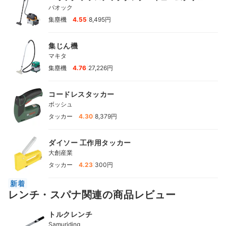
ナー 15L
パオック
|
集塵機
4.55
8,495円
集じん機
マキタ
|
集塵機
4.76
27,226円
コードレスタッカー
ボッシュ
|
タッカー
4.30
8,379円
ダイソー 工作用タッカー
大創産業
|
タッカー
4.23
300円
新着
レンチ・スパナ関連の商品レビュー
トルクレンチ
Samuriding