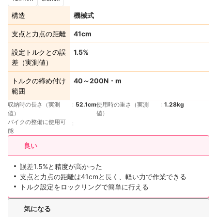
構造
機械式
支点と力点の距離
41cm
設定トルクとの誤
1.5%
差（実測値）
トルクの締め付け
40～200N・m
範囲
収納時の長さ（実測
52.1cm
使用時の重さ（実測
1.28kg
値）
値）
バイクの整備に使用可
能
良い
誤差1.5%と精度が高かった
支点と力点の距離は41cmと長く、軽い力で作業できる
トルク設定をロックリングで簡単に行える
気になる