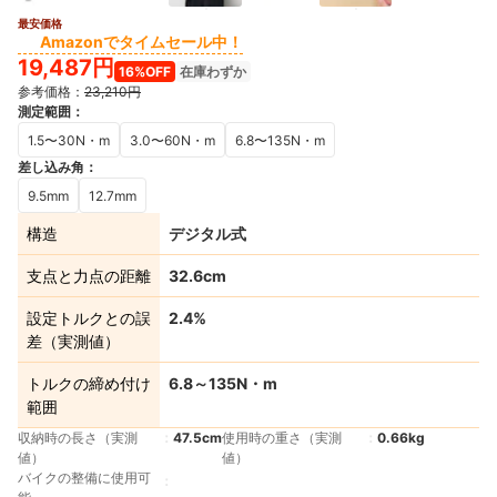
最安価格
5+
Amazonでタイムセール中！
19,487円
16%OFF
在庫わずか
参考価格：
23,210円
測定範囲
：
1.5〜30N・m
3.0〜60N・m
6.8〜135N・m
差し込み角
：
9.5mm
12.7mm
構造
デジタル式
支点と力点の距離
32.6cm
設定トルクとの誤
2.4%
差（実測値）
トルクの締め付け
6.8～135N・m
範囲
収納時の長さ（実測
47.5cm
使用時の重さ（実測
0.66kg
値）
値）
バイクの整備に使用可