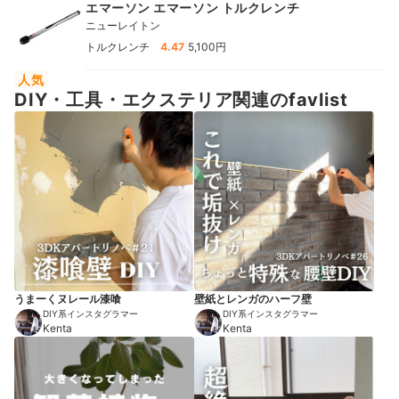
エマーソン エマーソン トルクレンチ
ニューレイトン
|
トルクレンチ
4.47
5,100円
人気
DIY・工具・エクステリア関連のfavlist
うまーくヌレール漆喰
壁紙とレンガのハーフ壁
DIY系インスタグラマー
DIY系インスタグラマー
Kenta
Kenta