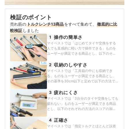
検証のポイント
売れ筋の
トルクレンチ13商品
をすべて集めて、
徹底的に比
較検証
しました
操作の簡単さ
1
マイベストでは「はじめてタイヤ交換をする
人でも直感的に軽い力で操作できる」ものを
ユーザーが満足できる商品とし、以下のそれ
ぞれの方法のスコアの加重平均でおすすめ度
をスコア化しました。
収納のしやすさ
2
マイベストでは「工具箱の中にも収納でき
る」ものをユーザーが満足できる商品とし、
その基準を30cm以下と定めて以下の方法で検
証を行いました。
疲れにくさ
3
マイベストでは「3台分のタイヤ交換をしても
疲れない」ものをユーザーが満足できる商品
とし、以下のそれぞれの方法のスコアの加重
平均でおすすめ度をスコア化しました。
正確さ
4
マイベストでは「指定トルクとほとんど誤差