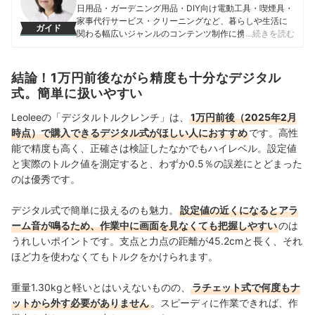
日用品・ガーデニング用品・DIY向け電動工具・喫煙具・
家事代行サービス・クリーニングなど、暮らしや生活に
ガイド
関わる幅広いジャンルのコンテンツ制作に携わる。「一
…続きを読む
人ひとりが選んでよかったと感じる選択肢を提供するこ
と」をモットーに、コンテンツ制作を行なっている。
市山佳乃のプロフィール
結論！1万円前後ながら精度も十分なデジタル
式。簡単に扱いやすい
Leoleeの「デジタルトルクレンチ」は、
1万円前後（2025年2月
時点）で購入できるデジタル式がほしい人におすすめ
です。高性
能で精度も高く、正確さは検証したなかでもハイレベル。設定値
と実際のトルク値を測定すると、わずか0.5％の誤差にとどまった
のは優秀です。
デジタル式で簡単に扱えるのも魅力。
設定値の近くになるとアラ
ーム音が鳴るため、作業中に画面を見なくても把握しやすい
のは
うれしいポイントです。支点と力点の距離が45.2cmと長く、それ
ほど力を使わなくてもトルクをかけられます。
重量1.30kgと軽いとはいえないものの、
ラチェット式で何度もナ
ットから外す必要がありません
。スピーディに作業できれば、作