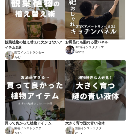
観葉植物の植え替えに欠かせないア
お風呂にも貼れる壁パネル
イテム3選
DIY系インスタグラマー
Kenta
園芸インストラクター
かい
買って良かった植物アイテム
大きく育つ謎の青い液体
園芸インストラクター
園芸インストラクター
かい
かい