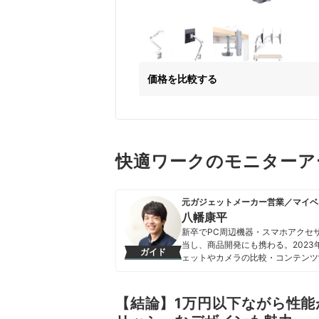
価格を比較する
快適ワークのモニターアー
元ガジェットメーカー営業／マイベ
八幡康平
新卒でPC周辺機器・スマホアクセ
当し、商品開発にも携わる。202
ガイド
ェットやカメラの比較・コンテンツ
携わる。「専門性をもとにした調査
を心がけて、コンテンツ制作を行っ
八幡康平のプロフィール
【結論】1万円以下ながら性