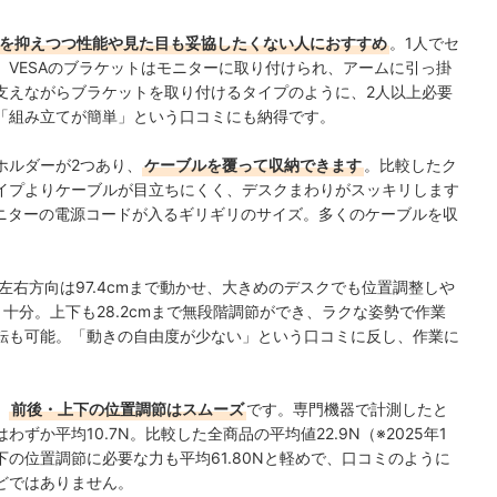
を抑えつつ性能や見た目も妥協したくない人におすすめ
。1人でセ
VESAのブラケットはモニターに取り付けられ、アームに引っ掛
支えながらブラケットを取り付けるタイプのように、2人以上必要
「組み立てが簡単」という口コミにも納得です。
ホルダーが2つあり、
ケーブルを覆って収納できます
。比較したク
イプよりケーブルが目立ちにくく、デスクまわりがスッキリします
モニターの電源コードが入るギリギリのサイズ。多くのケーブルを収
左右方向は97.4cmまで動かせ、大きめのデスクでも位置調整しや
と十分。上下も28.2cmまで無段階調節ができ、ラクな姿勢で作業
転も可能。「動きの自由度が少ない」という口コミに反し、作業に
、
前後・上下の位置調節はスムーズ
です。専門機器で計測したと
か平均10.7N。比較した全商品の平均値22.9N（※2025年1
の位置調節に必要な力も平均61.80Nと軽めで、口コミのように
どではありません。