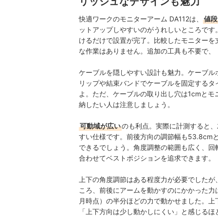
リッシュなデザインも魅力
快適ワークのモニターアーム DA112は、
値段
ットアップしやすいのがうれしいところです。
けるだけで設置が完了。比較したモニターを
な作業はありません。追加の工具も不要で、
ケーブルを隠しやすい設計も魅力。ケーブル
リップや結束バンドでケーブルを固定するタ
よ。ただ、ケーブルの取り出し穴は1cmと
納したい人は注意しましょう。
可動域が広い
のも利点。実際に計測すると、
すい仕様です。前後方向の調節幅も53.8cm
できるでしょう。角度調整の範囲も広く、回
合わせてベストボジションを追求できます。
上下の角度調節はある程度力が必要でしたが
ころ、前後にアームを動かすのにかかった力はわず
月時点）の半分ほどの力で動かせました。上下
「上下方向は少し動かしにくい」と感じるほ