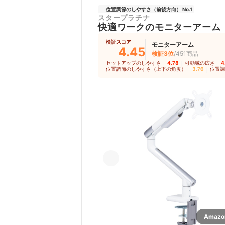
位置調節のしやすさ（前後方向） No.1
スタープラチナ
快適ワークのモニターアーム
検証スコア
モニターアーム
4.45
検証3位
/451商品
セットアップのしやすさ
4.78
｜
可動域の広さ
4
位置調節のしやすさ（上下の角度）
3.76
｜
位置調
Amaz