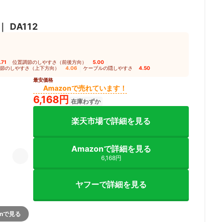
｜
DA112
.71
｜
位置調節のしやすさ（前後方向）
5.00
｜
節のしやすさ（上下方向）
4.06
｜
ケーブルの隠しやすさ
4.50
最安価格
Amazonで売れています！
6,168円
在庫わずか
楽天市場で詳細を見る
Amazonで詳細を見る
6,168円
ヤフーで詳細を見る
onで見る