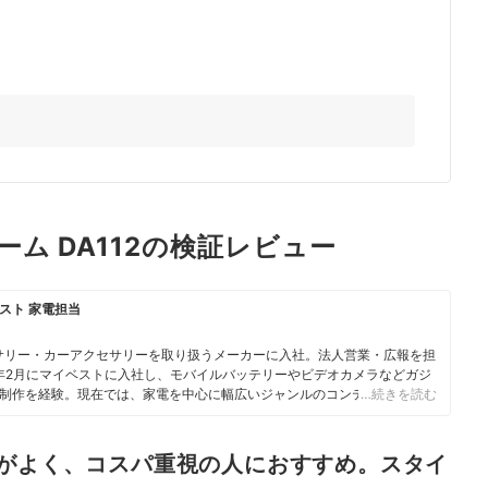
ム DA112の検証レビュー
スト 家電担当
サリー・カーアクセサリーを取り扱うメーカーに入社。法人営業・広報を担
3年2月にマイベストに入社し、モバイルバッテリーやビデオカメラなどガジ
制作を経験。現在では、家電を中心に幅広いジャンルのコンテンツ制作に
…続きを読む
・検証を通じ、一人ひとりに合った選択肢を分かりやすく提案すること」
ている。
能がよく、コスパ重視の人におすすめ。スタイ