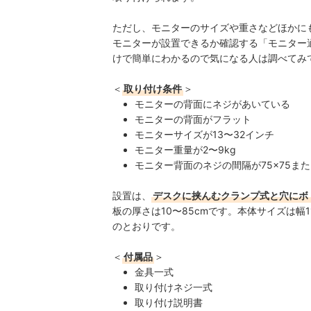
ただし、モニターのサイズや重さなどほかに
モニターが設置できるか確認する「モニター
けで簡単にわかるので気になる人は調べてみ
＜
取り付け条件
＞
モニターの背面にネジがあいている
モニターの背面がフラット
モニターサイズが13〜32インチ
モニター重量が2〜9kg
モニター背面のネジの間隔が75×75または
設置は、
デスクに挟んむクランプ式と穴にボ
板の厚さは10〜85cmです。
本体サイズは幅11
のとおりです。
＜
付属品
＞
金具一式
取り付けネジ一式
取り付け説明書