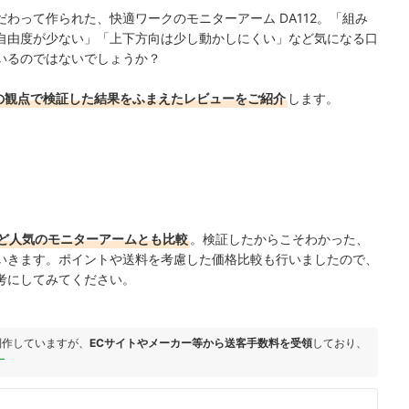
わって作られた、快適ワークのモニターアーム DA112。「組み
自由度が少ない」「上下方向は少し動かしにくい」など気になる口
いるのではないでしょうか？
の観点で検証した結果をふまえたレビューをご紹介
します。
ど人気のモニターアームとも比較
。検証したからこそわかった、
いきます。ポイントや送料を考慮した価格比較も行いましたので、
考にしてみてください。
制作していますが、
ECサイトやメーカー等から送客手数料を受領
しており、
ー