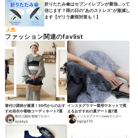
折りたたみ傘はセブンイレブンが最強…って
信じます？雨の日の“あのストレス”が激減し
ます【ゲリラ豪雨対策も！】
人気
ファッション関連のfavlist
着付け講師が厳選！30代からのおす
インスタグラマー愛用♡ネットで買
すめ浴衣や着物コーディネート7選
えるおすすめの夏デート服7選
着付け講師/着物ブロガー
インスタグラマー/webライター
ayaaya
mpnp170