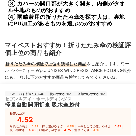
③ カバーの開口部が大きく開き、内側がタオ
ル生地のものがおすすめ
④ 雨晴兼用の折りたたみ傘を探す人は、裏地
にPU加工があるものを選ぶのがおすすめ
マイベストおすすめ！折りたたみ傘の検証評
価上位の商品も紹介
折りたたみ傘の検証で上位を獲得した商品
をご紹介します。ワー
ルドパーティー Wpc. UNISEX WIND RESISTANCE FOLDING以外
にも、ぜひ以下のおすすめ商品も検討してみてくださいね。
ベストバイ 折りたたみ傘
使いやすさ No.1
収納のしやすさ No.1
セブン＆アイ・ホールディングス
軽量自動開閉折傘 吸水傘袋付
検証スコア
4.52
耐風性の高さ
4.31
｜
持ち運びやすさ
4.35
｜
日傘としての使いやすさ
4.51
｜
使いやすさ
4.76
｜
収納のしやすさ
4.75
｜
濡れにくさ
4.38