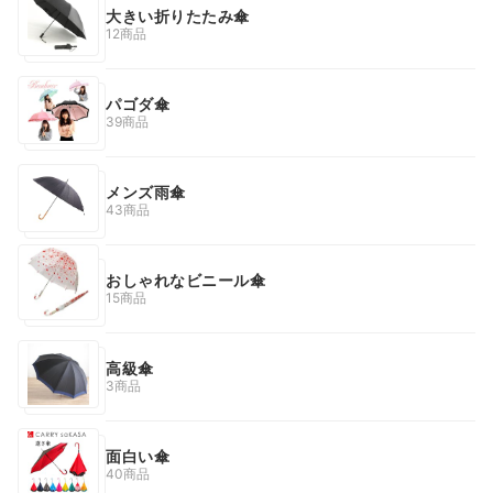
大きい折りたたみ傘
12商品
パゴダ傘
39商品
メンズ雨傘
43商品
おしゃれなビニール傘
15商品
高級傘
3商品
面白い傘
40商品