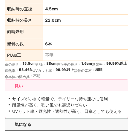
収納時の直径
4.5cm
収納時の長さ
22.0cm
雨晴兼用
親骨の数
6本
PU加工
不明
15.5cm
88cm
1.6cm
99.99%以上
傘の深さ
直径
持ち手の長さ
遮光率
53.46%
99.9%以上
樹脂
遮熱率
UVカット率
親骨の素材
不明
傘本体の留め具
良い
サイズが小さく軽量で、デイリーな持ち運びに便利
耐風性が高く、強い風でも裏返りづらい
UVカット率・遮光性・遮熱性が高く、日傘としても使える
気になる