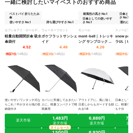
一緒に検討したいマイベストのおすすめ商品
ベストバイ 折りたたみ
耐風性の高さ No.1
日傘とし
傘
さ No.1
日傘としての使いやす
使いやすさ No.1
持ち運びやすさ No.1
さ No.1
濡れにくさ 
セブン＆アイ・ホールディ
ウォーターフロント
モンベル
スノーピーク
ングス
軽量自動開閉折傘 吸水
ポケフラットサンシェ
mont-bell
｜
トレッキ
snow pea
傘袋付
イド
ング サンブロック ア
ラUL
｜
UG
ンブレラ 55
｜
4.52
4.46
4.26
1128560
(
検証1位
/14商品
)
(
検証2位
/14商品
)
(
検証8位
/14商品
)
(
検証9位
/1
使いやすいワンタッチ式な
カバンに常備しておきたい
アウトドアに。風に強く、
日傘としても
らこれ！中がタオル地の収
人に。軽量コンパクトで晴
日差しからもガードする頼
に。軽量なう
納袋付き
雨兼用
れる1本
も十分
1,483円
6,889円
7,
楽天市場
楽天市場
楽天市場
楽
タイムセール
1,500円
6,930円