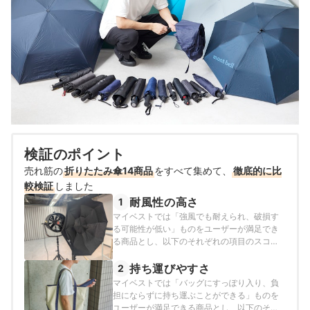
検証のポイント
売れ筋の
折りたたみ傘14商品
をすべて集めて、
徹底的に比
較検証
しました
耐風性の高さ
1
マイベストでは「強風でも耐えられ、破損す
る可能性が低い」ものをユーザーが満足でき
る商品とし、以下のそれぞれの項目のスコア
の加重平均でおすすめ度をスコア化しまし
た。
持ち運びやすさ
2
マイベストでは「バッグにすっぽり入り、負
担にならずに持ち運ぶことができる」ものを
ユーザーが満足できる商品とし、以下のそれ