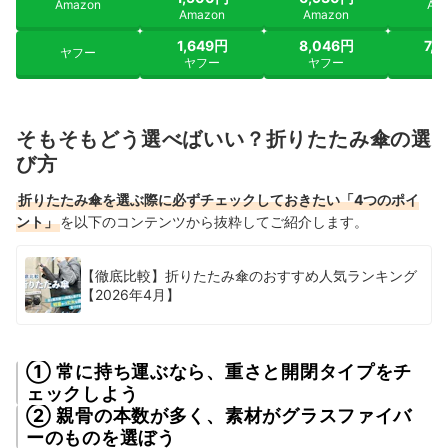
Amazon
Am
Amazon
Amazon
1,649円
8,046円
7,
ヤフー
ヤフー
ヤフー
ヤ
そもそもどう選べばいい？折りたたみ傘の選
び方
折りたたみ傘を選ぶ際に必ずチェックしておきたい「4つのポイ
ント」
を以下のコンテンツから抜粋してご紹介します。
【徹底比較】折りたたみ傘のおすすめ人気ランキング
【2026年4月】
① 常に持ち運ぶなら、重さと開閉タイプをチ
ェックしよう
② 親骨の本数が多く、素材がグラスファイバ
ーのものを選ぼう