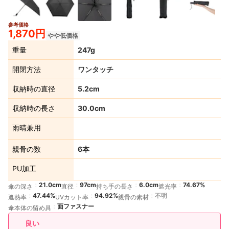
参考価格
3+
1,870円
やや低価格
重量
247g
開閉方法
ワンタッチ
収納時の直径
5.2cm
収納時の長さ
30.0cm
雨晴兼用
親骨の数
6本
PU加工
21.0cm
97cm
6.0cm
74.67%
傘の深さ
直径
持ち手の長さ
遮光率
47.44%
94.92%
不明
遮熱率
UVカット率
親骨の素材
面ファスナー
傘本体の留め具
良い