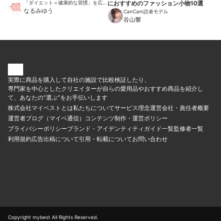
「ダイエット＝健康的な習慣」を広め
におすすめのファッション小物10選
る伝道師
なるみゆう
CanCam読者モデル
谷山響
実際に商品を購入して自社の施設で比較検証したり、
専門家を中心としたクリエイターが自らの愛用品やおすすめ商品を紹介し
て、あなたの“選ぶ”をお手伝いします
株式会社マイベストとは
私たちについて
サービス理念
運営会社・責任者概要
運営者ブログ（マイベ通信）
コンテンツ制作・運営ポリシー
プライバシーポリシー
ブランド・アイデンティティ
ガイド一覧
監修者一覧
利用規約
広告出稿について
引用・転載について
お問い合わせ
Copyright mybest All Rights Reserved.