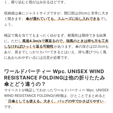
く、握り込むと指がはみ出るほどです。
収納袋は傘にジャストサイズですが、開口部は20cmと非常に大き
く開きます。
傘が濡れていても、スムーズに出し入れできる
でし
ょう。
検証で風を当ててもまったくゆがまず、耐風性は期待できる結果
に。ただし
風速4.3m/sで裏返るので、強風のときは持ち方を工夫
しなければひっくり返る可能性
があります。傘の深さは22.0cmも
あり、肩までしっかりカバーできるとはいえ、持ち運びづらく風
にあおられやすい点には注意が必要です。
ワールドパーティー Wpc. UNISEX WIND
RESISTANCE FOLDINGは他の折りたたみ
傘とどう違うの？
マイベストが検証してわかったワールドパーティー Wpc. UNISEX
WIND RESISTANCE FOLDINGの特徴は、ひとことでまとめると
「
日傘としても使える。大きく、バッグの中でかさばりやすい
」
です。