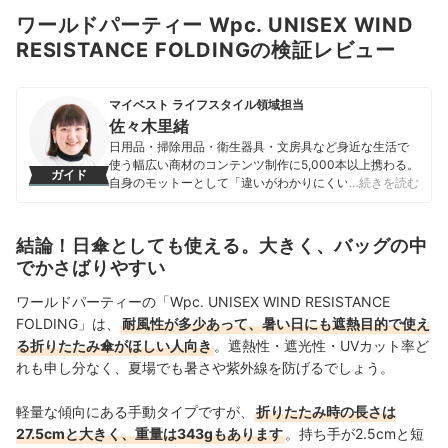
ワールドパーティー Wpc. UNISEX WIND
RESISTANCE FOLDINGの検証レビュー
マイベスト ライフスタイル領域担当
佐々木里緒
日用品・掃除用品・衛生器具・文房具など身近な生活で
使う幅広い商材のコンテンツ制作に5,000本以上携わる。
ガイド
自身のモットーとして「違いがわかりにくい商材だから
…続きを読む
こそ、実際に検証しなければわからない情報を届けるこ
と」を心掛け、情報発信を行っている。
佐々木里緒のプロフィール
結論！日傘としても使える。大きく、バッグの中
でかさばりやすい
ワールドパーティーの「Wpc. UNISEX WIND RESISTANCE
FOLDING」は、
耐風性が多少あって、暑い日にも遮熱目的で使え
る折りたたみ傘がほしい人向き
。遮熱性・遮光性・UVカット率ど
れも申し分なく、夏場でも暑さや紫外線を防げるでしょう。
軽量な傾向にある手動タイプですが、
折りたたみ時の長さは
27.5cmと大きく、重量は343gもあります
。持ち手が2.5cmと短