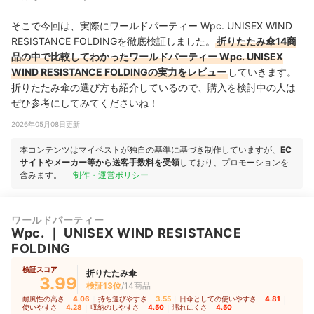
そこで今回は、実際にワールドパーティー Wpc. UNISEX WIND
RESISTANCE FOLDINGを徹底検証しました。
折りたたみ傘14商
品の中で比較してわかったワールドパーティー Wpc. UNISEX
WIND RESISTANCE FOLDINGの実力をレビュー
していきます。
折りたたみ傘の選び方も紹介しているので、購入を検討中の人は
ぜひ参考にしてみてくださいね！
2026年05月08日更新
本コンテンツはマイベストが独自の基準に基づき制作していますが、
EC
サイトやメーカー等から送客手数料を受領
しており、プロモーションを
含みます。
制作・運営ポリシー
ワールドパーティー
Wpc.
｜
UNISEX WIND RESISTANCE
FOLDING
検証スコア
折りたたみ傘
3.99
検証13位
/14商品
耐風性の高さ
4.06
｜
持ち運びやすさ
3.55
｜
日傘としての使いやすさ
4.81
｜
使いやすさ
4.28
｜
収納のしやすさ
4.50
｜
濡れにくさ
4.50