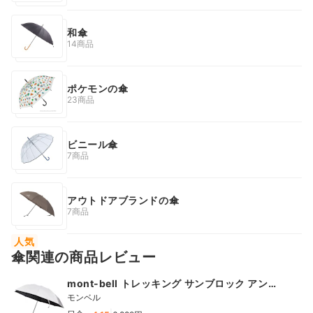
和傘
14商品
ポケモンの傘
23商品
ビニール傘
7商品
アウトドアブランドの傘
7商品
人気
傘関連の商品レビュー
mont-bell トレッキング サンブロック アンブ
レラ 55
モンベル