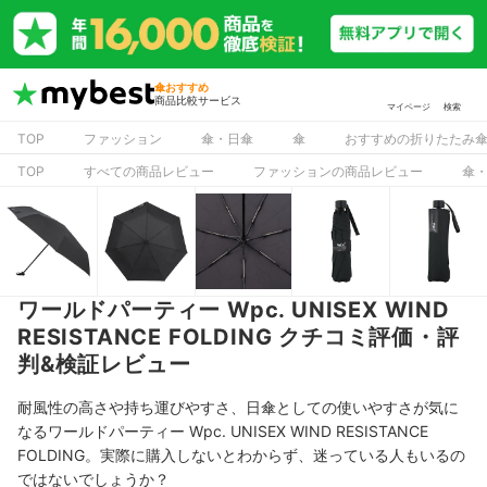
傘おすすめ
商品比較サービス
マイページ
検索
TOP
ファッション
傘・日傘
傘
おすすめの折りたたみ
TOP
すべての商品レビュー
ファッションの商品レビュー
傘
ワールドパーティー Wpc. UNISEX WIND
RESISTANCE FOLDING クチコミ評価・評
判&検証レビュー
耐風性の高さや持ち運びやすさ、日傘としての使いやすさが気に
なるワールドパーティー Wpc. UNISEX WIND RESISTANCE
FOLDING。実際に購入しないとわからず、迷っている人もいるの
ではないでしょうか？