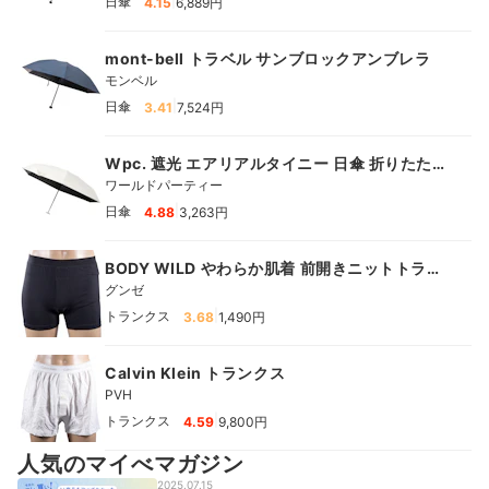
|
日傘
4.15
6,889円
mont-bell トラベル サンブロックアンブレラ
モンベル
|
日傘
3.41
7,524円
Wpc. 遮光 エアリアルタイニー 日傘 折りたた
み
ワールドパーティー
|
日傘
4.88
3,263円
BODY WILD やわらか肌着 前開きニットトラン
クス 2枚組
グンゼ
|
トランクス
3.68
1,490円
Calvin Klein トランクス
PVH
|
トランクス
4.59
9,800円
人気のマイべマガジン
2025.07.15