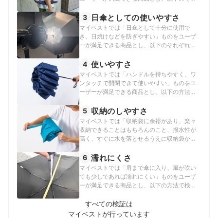
ぞれの項目のスコアの加重平均でおすすめ度
をスコア化しました。
日傘としての使いやすさ
3
マイベストでは「日傘として十分に使用で
き、日焼けなどを防ぎやすい」ものをユーザ
ーが満足できる商品とし、以下のそれぞれの
項目のスコアの加重平均でおすすめ度をスコ
ア化しました。
使いやすさ
4
マイベストでは「ハンドルを持ちやすく、ワ
ンタッチで開閉できて使いやすい」ものをユ
ーザーが満足できる商品とし、以下の方法で
検証を行いました。
収納のしやすさ
5
マイベストでは「収納袋に余裕があり、楽々
収納できることはもちろんのこと、撥水性が
高く、すぐに水を落とせるうえに収納袋から
水が染み出てくることがない」ものをユーザ
ーが満足できる商品とし、以下の方法で検証
濡れにくさ
6
を行いました。
マイベストでは「肩まで傘に入り、風が吹い
ても少しであれば濡れにくい」ものをユーザ
ーが満足できる商品とし、以下の方法で検証
を行いました。
すべての検証は
マイベストが行っています