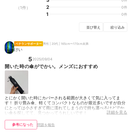
3
0件
2
（1件）
0件
1
0件
並び替え
絞り込み
ベテランサポーター
男性 | 20代 | 165cm〜170cm未満
けい
5
2025/09/04
開いた時の傘がでかい。メンズにおすすめ
とにかく開いた時にカバーされる範囲が大きくて気に入ってま
す！ 折り畳み傘、軽くてコンパクトなものが最近多いですが自分
にとっては小さすぎて雨に濡れてしまうので持ち運べるけどでか
詳細を見る
い傘を探してて、見つかってうれしいです！
参考になった
問題を報告