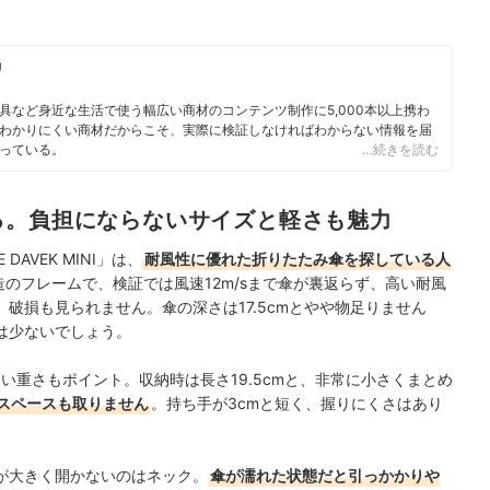
当
具など身近な生活で使う幅広い商材のコンテンツ制作に5,000本以上携わ
わかりにくい商材だからこそ、実際に検証しなければわからない情報を届
っている。
…続きを読む
る。負担にならないサイズと軽さも魅力
HE DAVEK MINI」は、
耐風性に優れた折りたたみ傘を探している人
のフレームで、検証では風速12m/sまで傘が裏返らず、高い耐風
破損も見られません。傘の深さは17.5cmとやや物足りません
は少ないでしょう。
ない重さもポイント。
収納時は長さ19.5cmと、非常に小さくまとめ
スペースも取りません
。
持ち手が3cmと短く、握りにくさはあり
が大きく開かないのはネック。
傘が濡れた状態だと引っかかりや