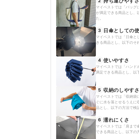
持ち運びやす
2
マイベストでは「バッグ
が満足できる商品とし、
た。
日傘としての
3
マイベストでは「日傘と
きる商品とし、以下のそ
使いやすさ
4
マイベストでは「ハンド
満足できる商品とし、以
収納のしやす
5
マイベストでは「収納袋
ぐに水を落とせるうえに
品とし、以下の方法で検
濡れにくさ
6
マイベストでは「肩まで
できる商品とし、以下の