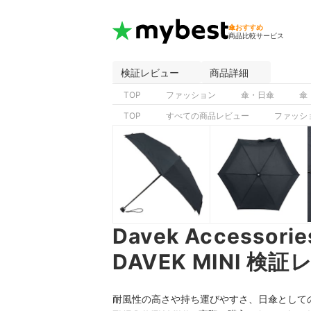
傘おすすめ
商品比較サービス
検証レビュー
商品詳細
TOP
ファッション
傘・日傘
傘
TOP
すべての商品レビュー
ファッシ
Davek Accessorie
DAVEK MINI 検
耐風性の高さや持ち運びやすさ、日傘としての使いやすさ