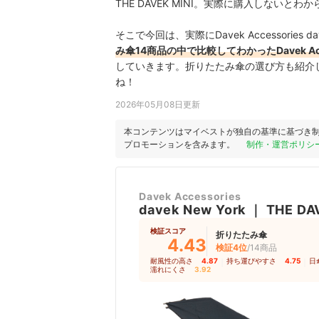
THE DAVEK MINI。実際に購入しない
そこで今回は、実際にDavek Accessories da
み傘14商品の中で比較してわかったDavek Access
していきます。折りたたみ傘の選び方も紹介
ね！
2026年05月08日更新
本コンテンツはマイベストが独自の基準に基づき
プロモーションを含みます。
制作・運営ポリシ
Davek Accessories
davek New York
｜
THE DA
検証スコア
折りたたみ傘
4.43
検証4位
/14商品
耐風性の高さ
4.87
｜
持ち運びやすさ
4.75
｜
日
濡れにくさ
3.92