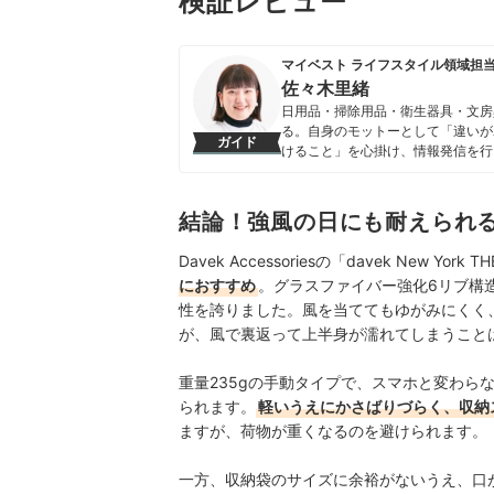
検証レビュー
マイベスト ライフスタイル領域担
佐々木里緒
日用品・掃除用品・衛生器具・文房
る。自身のモットーとして「違いが
ガイド
けること」を心掛け、情報発信を行
佐々木里緒のプロフィール
結論！強風の日にも耐えられ
Davek Accessoriesの「davek New York T
におすすめ
。グラスファイバー強化6リブ構造
性を誇りました。
風を当ててもゆがみにくく、
が、風で裏返って上半身が濡れてしまうこと
重量235gの手動
タイプ
で、スマホと変わら
られます。
軽いうえにかさばりづらく、収納
ますが、
荷物が重くなるのを避けられます。
一方、収納袋のサイズに余裕がないうえ、口