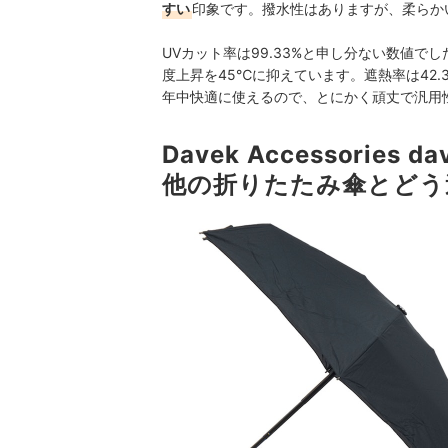
すい
印象です。撥水性はありますが、柔らか
UVカット率は99.33%と申し分ない数値でし
度上昇を
45℃に抑えています。遮熱率は
42
年中快適に使えるので、とにかく頑丈で汎用
Davek Accessories d
他の折りたたみ傘とどう