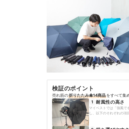
検証のポイント
売れ筋の
折りたたみ傘14商品
をすべて集
耐風性の高さ
1
マイベストでは「強風で
し、以下のそれぞれの項