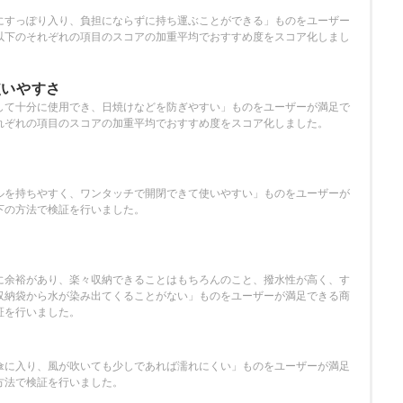
さ
にすっぽり入り、負担にならずに持ち運ぶことができる」ものをユーザー
以下のそれぞれの項目のスコアの加重平均でおすすめ度をスコア化しまし
使いやすさ
して十分に使用でき、日焼けなどを防ぎやすい」ものをユーザーが満足で
れぞれの項目のスコアの加重平均でおすすめ度をスコア化しました。
ルを持ちやすく、ワンタッチで開閉できて使いやすい」ものをユーザーが
下の方法で検証を行いました。
さ
に余裕があり、楽々収納できることはもちろんのこと、撥水性が高く、す
収納袋から水が染み出てくることがない」ものをユーザーが満足できる商
証を行いました。
傘に入り、風が吹いても少しであれば濡れにくい」ものをユーザーが満足
方法で検証を行いました。