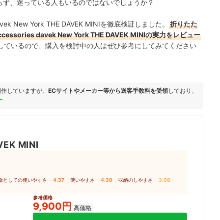
とわからず、迷っている人もいるのではないでしょうか？
vek New York THE DAVEK MINIを徹底検証しました。
折りたた
ories davek New York THE DAVEK MINIの実力をレビュー
しているので、購入を検討中の人はぜひ参考にしてみてください
制作していますが、
ECサイトやメーカー等から送客手数料を受領
しており、
ー
VEK MINI
傘としての使いやすさ
4.37
｜
使いやすさ
4.30
｜
収納のしやすさ
3.98
｜
参考価格
9,900円
高価格