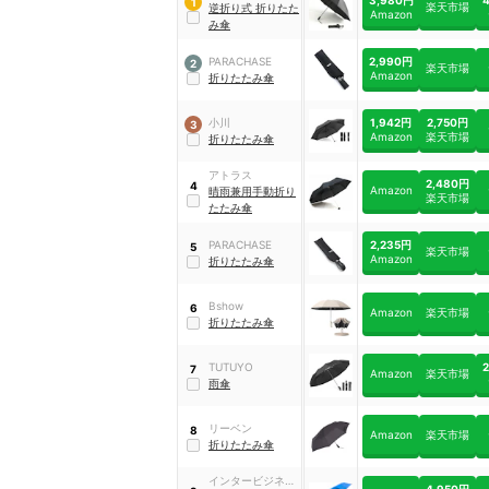
1
楽天市場
逆折り式 折りたた
Amazon
み傘
2,990円
PARACHASE
2
楽天市場
Amazon
折りたたみ傘
1,942円
2,750円
小川
3
Amazon
楽天市場
折りたたみ傘
アトラス
2,480円
4
Amazon
晴雨兼用手動折り
楽天市場
たたみ傘
2,235円
PARACHASE
5
楽天市場
Amazon
折りたたみ傘
Bshow
6
Amazon
楽天市場
折りたたみ傘
TUTUYO
7
Amazon
楽天市場
雨傘
リーベン
8
Amazon
楽天市場
折りたたみ傘
インタービジネス
4,950円