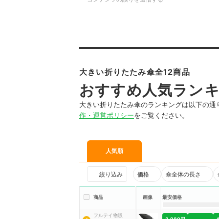
大きい折りたたみ傘全12商品
おすすめ人気ラン
大きい折りたたみ傘のランキングは以下の通
作・運営ポリシー
をご覧ください。
人気順
絞り込み
価格
傘全体の長さ
商品
画像
最安価格
フルテイ物販
3,980円