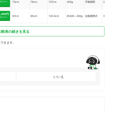
ヤフー
73cm
76cm
137cm
425g
手動開閉
31cm
4,400円
67cm
65cm
120.0cm
約428～430g
自動開閉式
34.0cm
ヤフー
比較表の続きを見る
ト
できます。
いいえ