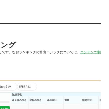
キング
りです。なおランキングの算出ロジックについては、
コンテンツ制
傘の直径
開閉方法
詳細情報
傘全体の長さ
親骨の長さ
傘の直径
重量
開閉方法
収納時
4,300円