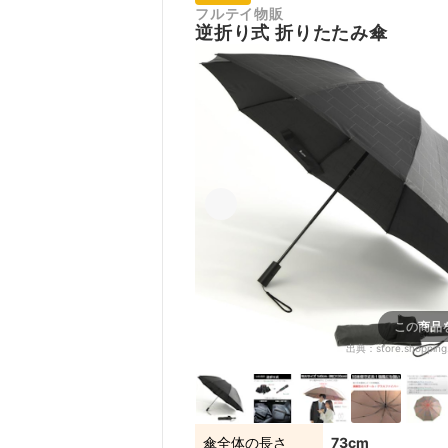
フルテイ物販
逆折り式 折りたたみ傘
この商品
出典：
store.shopping
傘全体の長さ
73cm