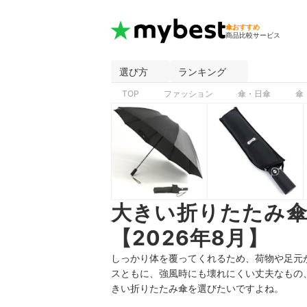
傘おすすめ
商品比較サービス
選び方
ランキング
TOP
ファッション
傘・日傘
傘
大きい折りたたみ
【2026年8月】
しっかり体を覆ってくれるため、荷物や足元
スともに、強風時にも壊れにくい丈夫なもの
きい折りたたみ傘を選びたいですよね。