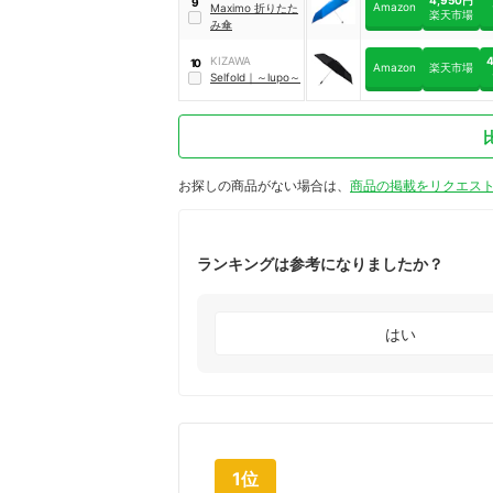
9
Amazon
ブリッジ
Maximo 折りたた
楽天市場
み傘
KIZAWA
10
Amazon
楽天市場
Selfold
｜
～lupo～
お探しの商品がない場合は、
商品の掲載をリクエス
ランキングは参考になりましたか？
はい
1位