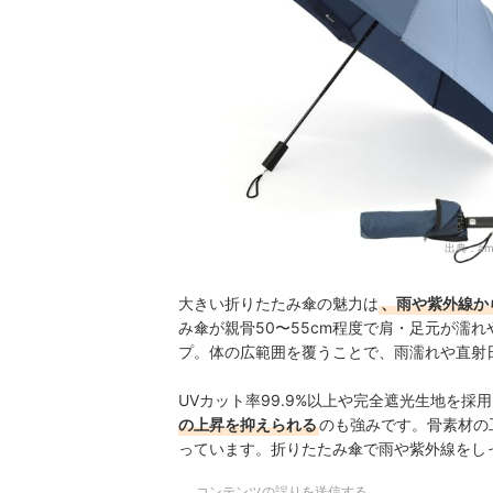
出典：
am
大きい折りたたみ傘の魅力は
、雨や紫外線か
み傘が親骨50〜55cm程度で肩・足元が濡れ
プ。体の広範囲を覆うことで、雨濡れや直射
UVカット率99.9%以上や完全遮光生地を採
の上昇を抑えられる
のも強みです。骨素材の
っています。折りたたみ傘で雨や紫外線をし
コンテンツの誤りを送信する