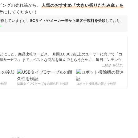
ョッピングの売れ筋から、
人気のおすすめ「大きい折りたたみ傘」を
考にしてください！
制作していますが、
ECサイトやメーカー等から送客手数料を受領
しており、
ー
にした、商品比較サービス。 月間3,000万以上のユーザーに向けて「コ
融サービス」まで、ベストな商品を選んでもらうために、毎日コンテンツ
…続きを読む
ィール
検証
USBタイプCケーブルの耐久性を検証
ロボット掃除機の賢さを検証
サ