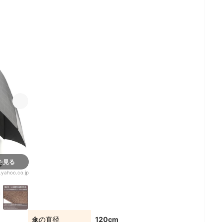
を見る
.yahoo.co.jp
5+
傘の直径
120cm