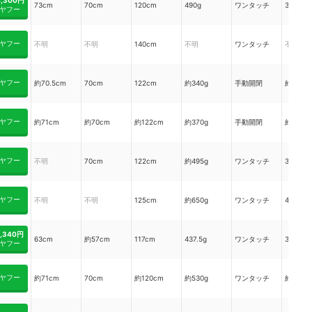
73cm
70cm
120cm
490g
ワンタッチ
35cm
ヤフー
ヤフー
不明
不明
140cm
不明
ワンタッチ
不明
ヤフー
約70.5cm
70cm
122cm
約340g
手動開閉
約29.5
ヤフー
約71cm
約70cm
約122cm
約370g
手動開閉
約30cm
ヤフー
不明
70cm
122cm
約495g
ワンタッチ
37cm
ヤフー
不明
不明
125cm
約650g
ワンタッチ
42cm
2,340円
63cm
約57cm
117cm
437.5g
ワンタッチ
32cm
ヤフー
ヤフー
約71cm
70cm
約120cm
約530g
ワンタッチ
約38cm