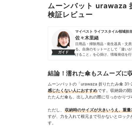
ムーンバット urawaza 
検証レビュー
マイベスト ライフスタイル領域担
佐々木里緒
日用品・掃除用品・衛生器具・文房
る。自身のモットーとして「違いが
ガイド
けること」を心掛け、情報発信を行
佐々木里緒のプロフィール
結論！濡れた傘もスムーズに
ムーンバットの「urawaza 折りたたみ傘 31-2
感じたくない人におすすめ
です。収納袋の開
たたんだ傘も、出し入れの際に引っかかりづ
ただし、
収納時のサイズが大きいうえ、重量3
すが、力を入れて根元まで引かないとロックが
す。