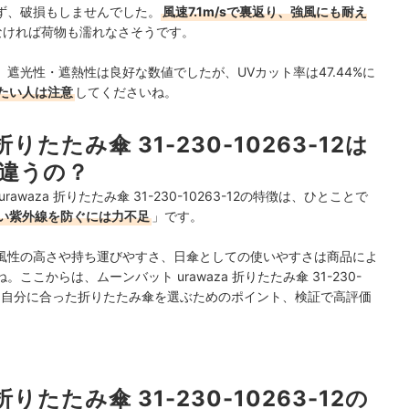
ず、破損もしませんでした。
風速7.1m/sで裏返り、強風にも耐え
がなければ荷物も濡れなさそうです。
遮光性・遮熱性は良好な数値でしたが、UVカット率は47.44%に
たい人は注意
してくださいね。
折りたたみ傘 31-230-10263-12は
違うの？
aza 折りたたみ傘 31-230-10263-12の特徴は、ひとことで
い紫外線を防ぐには力不足
」です。
風性の高さや持ち運びやすさ、日傘としての使いやすさは商品によ
こからは、ムーンバット urawaza 折りたたみ傘 31-230-
法や、自分に合った折りたたみ傘を選ぶためのポイント、検証で高評価
折りたたみ傘 31-230-10263-12の