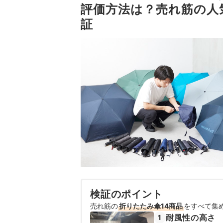
評価方法は？売れ筋の人
証
検証のポイント
売れ筋の
折りたたみ傘14商品
をすべて集
耐風性の高さ
1