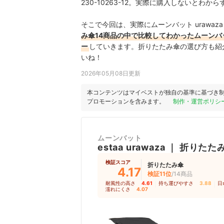
230-10263-12。実際に購入しないと
そこで今回は、実際にムーンバット urawaza 
み傘14商品の中で比較してわかったムーンバット u
ー
していきます。折りたたみ傘の選び方も紹
いね！
2026年05月08日更新
本コンテンツはマイベストが独自の基準に基づき
プロモーションを含みます。
制作・運営ポリシ
ムーンバット
estaa
urawaza
｜
折りたた
検証スコア
折りたたみ傘
4.17
検証11位
/14商品
耐風性の高さ
4.61
｜
持ち運びやすさ
3.88
｜
日
濡れにくさ
4.07