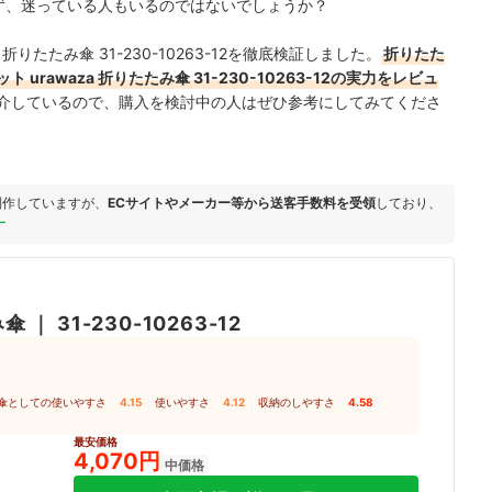
わからず、迷っている人もいるのではないでしょうか？
折りたたみ傘 31-230-10263-12を徹底検証しました。
折りたた
rawaza 折りたたみ傘 31-230-10263-12の実力をレビュ
介しているので、購入を検討中の人はぜひ参考にしてみてくださ
制作していますが、
ECサイトやメーカー等から送客手数料を受領
しており、
ー
み傘
｜
31-230-10263-12
傘としての使いやすさ
4.15
｜
使いやすさ
4.12
｜
収納のしやすさ
4.58
｜
最安価格
4,070円
中価格