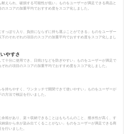
も耐えられ、破損する可能性が低い」ものをユーザーが満足できる商品と
目のスコアの加重平均でおすすめ度をスコア化しました。
さ
にすっぽり入り、負担にならずに持ち運ぶことができる」ものをユーザー
以下のそれぞれの項目のスコアの加重平均でおすすめ度をスコア化しまし
使いやすさ
して十分に使用でき、日焼けなどを防ぎやすい」ものをユーザーが満足で
れぞれの項目のスコアの加重平均でおすすめ度をスコア化しました。
ルを持ちやすく、ワンタッチで開閉できて使いやすい」ものをユーザーが
下の方法で検証を行いました。
さ
に余裕があり、楽々収納できることはもちろんのこと、撥水性が高く、す
収納袋から水が染み出てくることがない」ものをユーザーが満足できる商
証を行いました。