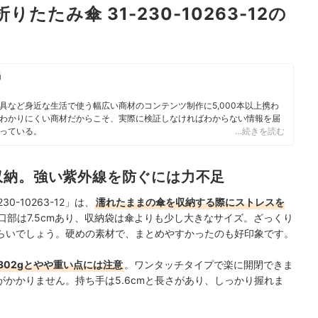
折りたたみ傘 31-230-10263-12の
当
具など身近な生活で使う幅広い商材のコンテンツ制作に5,000本以上携わ
わかりにくい商材だからこそ、実際に検証しなければわからない情報を届
っている。
…続きを読む
収納。強い紫外線を防ぐには力不足
30-10263-12」は、
濡れたままの傘を収納する際にストレスを
口部は7.5cmあり、収納袋は傘よりも少し大きなサイズ。ざっくり
らいでしょう。硬めの素材で、まとめやすかったのも好印象です。
02gとやや重い点には注意
。ワンタッチタイプで楽に開閉できま
かかりません。持ち手は5.6cmと長さがあり、しっかり握れま