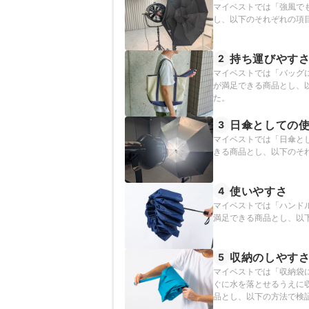
マイベストでは「強風で
し、以下のそれぞれの項
持ち運びやす
2
マイベストでは「バッグ
が満足できる商品とし、
た。
日傘としての
3
マイベストでは「日傘と
きる商品とし、以下のそ
使いやすさ
4
マイベストでは「ハンド
満足できる商品とし、以
収納のしやす
5
マイベストでは「収納袋
ぐに水を落とせるうえに
品とし、以下の方法で検