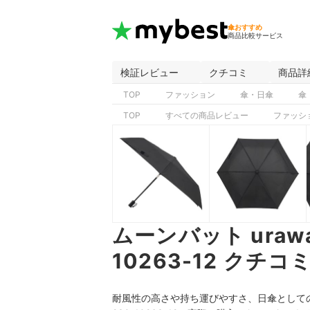
傘おすすめ
商品比較サービス
検証レビュー
クチコミ
商品詳
TOP
ファッション
傘・日傘
傘
TOP
すべての商品レビュー
ファッシ
ムーンバット urawa
10263-12 ク
耐風性の高さや持ち運びやすさ、日傘としての使い