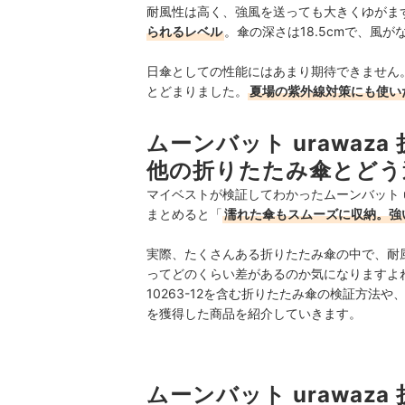
耐風性は高く、強風を送っても大きくゆがま
られるレベル
。傘の深さは18.5cmで、風
日傘としての性能にはあまり期待できません。
とどまりました。
夏場の紫外線対策にも使い
ムーンバット urawaza 
他の折りたたみ傘とどう
マイベストが検証してわかったムーンバット uraw
まとめると「
濡れた傘もスムーズに収納。強
実際、たくさんある折りたたみ傘の中で、耐
ってどのくらい差があるのか気になりますよね。こ
10263-12を含む折りたたみ傘の検証方
を獲得した商品を紹介していきます。
ムーンバット urawaza 