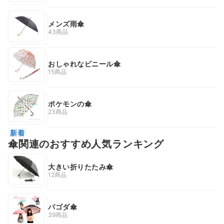
メンズ雨傘
43商品
おしゃれなビニール傘
15商品
ポケモンの傘
23商品
新着
傘関連のおすすめ人気ランキング
大きい折りたたみ傘
12商品
パゴダ傘
39商品