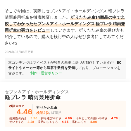
そこで今回は、実際にセブン＆アイ・ホールディングス 軽ブレラ
晴雨兼用折傘を徹底検証しました。
折りたたみ傘14商品の中で比
較してわかったセブン＆アイ・ホールディングス 軽ブレラ 晴雨兼
用折傘の実力をレビュー
していきます。折りたたみ傘の選び方も
紹介しているので、購入を検討中の人はぜひ参考にしてみてくだ
さいね！
2026年05月08日更新
本コンテンツはマイベストが独自の基準に基づき制作していますが、
EC
サイトやメーカー等から送客手数料を受領
しており、プロモーションを
含みます。
制作・運営ポリシー
セブン＆アイ・ホールディングス
軽ブレラ 晴雨兼用折傘
検証スコア
折りたたみ傘
4.46
検証2位
/14商品
耐風性の高さ
3.96
｜
持ち運びやすさ
4.86
｜
日傘としての使いやすさ
4.78
｜
使いやすさ
4.28
｜
収納のしやすさ
4.65
｜
濡れにくさ
4.00