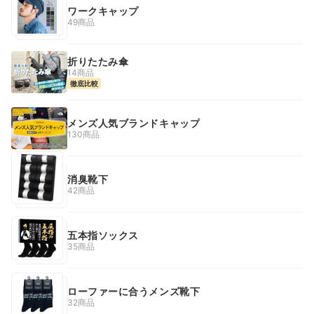
ワークキャップ
49商品
折りたたみ傘
14商品
徹底比較
メンズ人気ブランドキャップ
130商品
消臭靴下
42商品
五本指ソックス
35商品
ローファーに合うメンズ靴下
32商品