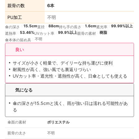
親骨の数
6本
PU加工
不明
15.5cm
88cm
1.6cm
99.99%以上
傘の深さ
直径
持ち手の長さ
遮光率
53.46%
99.9%以上
樹脂
遮熱率
UVカット率
親骨の素材
不明
傘本体の留め具
良い
サイズが小さく軽量で、デイリーな持ち運びに便利
耐風性が高く、強い風でも裏返りづらい
UVカット率・遮光性・遮熱性が高く、日傘としても使える
気になる
傘の深さが15.5cmと浅く、雨が強い日は濡れる可能性があ
る
傘面の素材
ポリエステル
親骨の太さ
不明