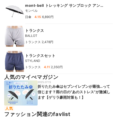
mont-bell トレッキング サンブロック アンブ
レラ 55
モンベル
|
日傘
4.15
6,890円
トランクス
BALLOT
|
トランクス
2,478円
トランクスセット
STYLAND
|
トランクス
4.11
2,350円
人気のマイべマガジン
2025.07.15
折りたたみ傘はセブンイレブンが最強…って
信じます？雨の日の“あのストレス”が激減し
ます【ゲリラ豪雨対策も！】
人気
ファッション関連のfavlist