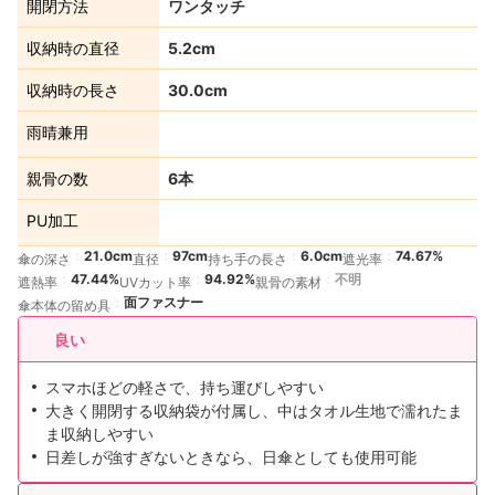
開閉方法
ワンタッチ
収納時の直径
5.2cm
収納時の長さ
30.0cm
雨晴兼用
親骨の数
6本
PU加工
21.0cm
97cm
6.0cm
74.67%
傘の深さ
直径
持ち手の長さ
遮光率
47.44%
94.92%
不明
遮熱率
UVカット率
親骨の素材
面ファスナー
傘本体の留め具
良い
スマホほどの軽さで、持ち運びしやすい
大きく開閉する収納袋が付属し、中はタオル生地で濡れたま
ま収納しやすい
日差しが強すぎないときなら、日傘としても使用可能