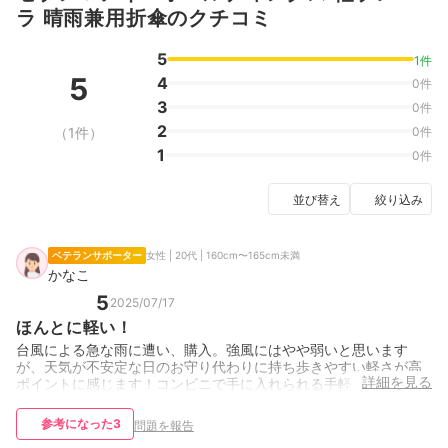
ラ 晴雨兼用折傘のクチコミ
5
1件
5
4
0件
3
0件
2
（1件）
0件
1
0件
並び替え
絞り込み
ベテランサポーター
女性 | 20代 | 160cm〜165cm未満
かなこ
5
2025/07/17
ほんとに軽い！
台風による急な雨に遭い、購入。強風にはやや弱いと思います
が、天気が不安定な日のお守り代わりに持ち歩きやすい軽さが高
詳細を見る
ポイントに感じます！コンビニで手に入れられる手軽さも良い！
参考になった
3
問題を報告