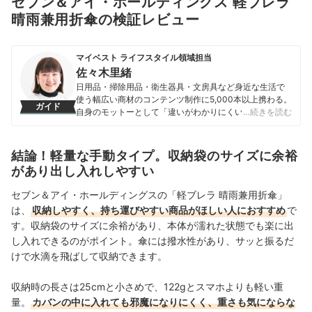
セブン＆アイ・ホールディングス 軽ブレラ
晴雨兼用折傘の検証レビュー
マイベスト ライフスタイル領域担当
佐々木里緒
日用品・掃除用品・衛生器具・文房具など身近な生活で
使う幅広い商材のコンテンツ制作に5,000本以上携わる。
ガイド
自身のモットーとして「違いがわかりにくい商材だから
…続きを読む
こそ、実際に検証しなければわからない情報を届けるこ
と」を心掛け、情報発信を行っている。
佐々木里緒のプロフィール
結論！軽量な手動タイプ。収納袋のサイズに余裕
があり出し入れしやすい
セブン＆アイ・ホールディングスの「軽ブレラ 晴雨兼用折傘」
は、
収納しやすく、持ち運びやすい商品がほしい人におすすめ
で
す。収納袋のサイズに余裕があり、本体が濡れた状態でも楽に出
し入れできるのがポイント。
傘には撥水性があり、サッと振るだ
けで水滴を飛ばして収納できます。
収納時の長さは25cmと小さめで、122gとスマホよりも軽い
重
量
。
カバンの中に入れても邪魔になりにくく、重さも気にならな