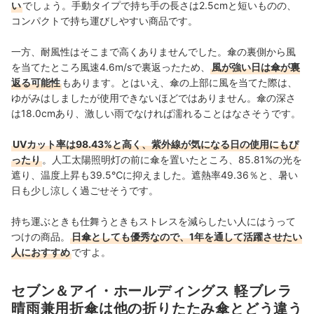
い
でしょう。手動
タイプ
で持ち手の長さは2.5cmと短いものの、
コンパクトで持ち運びしやすい商品です。
一方、耐風性はそこまで高くありませんでした。傘の裏側から風
を当てたところ風速4.6m/sで裏返ったため、
風が強い日は傘が裏
返る可能性
もあります。とはいえ、
傘の上部に風を当てた際は、
ゆがみはしましたが使用できないほどではありません。
傘の深さ
は18.0cmあり、激しい雨でなければ濡れることはなさそうです。
UVカット率は98.43%と高く、紫外線が気になる日の使用にもぴ
ったり
。人工太陽照明灯の前に傘を置いたところ、85.81%の光を
遮り、温度上昇も39.5℃に抑えました。遮熱率49.36％と、
暑い
日も少し涼しく過ごせそうです。
持ち運ぶときも仕舞うときもストレスを減らしたい人にはうって
つけの商品。
日傘としても優秀なので、1年を通して活躍させたい
人におすすめ
ですよ。
セブン＆アイ・ホールディングス 軽ブレラ
晴雨兼用折傘は他の折りたたみ傘とどう違う