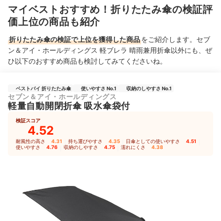
マイベストおすすめ！折りたたみ傘の検証評
価上位の商品も紹介
折りたたみ傘の検証で上位を獲得した商品
をご紹介します。セブ
ン＆アイ・ホールディングス 軽ブレラ 晴雨兼用折傘以外にも、ぜ
ひ以下のおすすめ商品も検討してみてくださいね。
ベストバイ 折りたたみ傘
使いやすさ No.1
収納のしやすさ No.1
セブン＆アイ・ホールディングス
軽量自動開閉折傘 吸水傘袋付
検証スコア
4.52
耐風性の高さ
4.31
｜
持ち運びやすさ
4.35
｜
日傘としての使いやすさ
4.51
｜
使いやすさ
4.76
｜
収納のしやすさ
4.75
｜
濡れにくさ
4.38