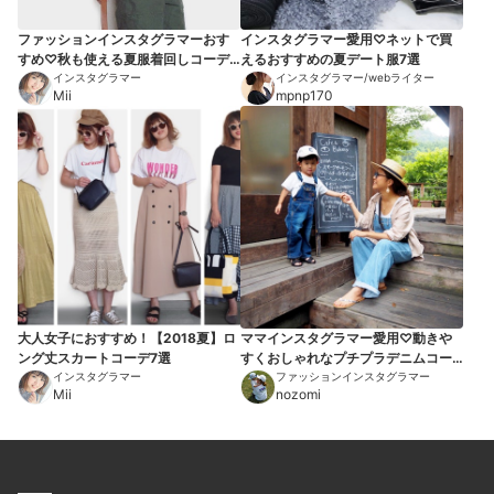
ファッションインスタグラマーおす
インスタグラマー愛用♡ネットで買
すめ♡秋も使える夏服着回しコーデ7
えるおすすめの夏デート服7選
選【2018秋】
インスタグラマー
インスタグラマー/webライター
Mii
mpnp170
大人女子におすすめ！【2018夏】ロ
ママインスタグラマー愛用♡動きや
ング丈スカートコーデ7選
すくおしゃれなプチプラデニムコー
インスタグラマー
デ9選
ファッションインスタグラマー
Mii
nozomi