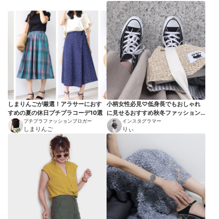
しまりんごが厳選！アラサーにおす
小柄女性必見♡低身長でもおしゃれ
すめの夏の休日プチプラコーデ10選
に見せるおすすめ秋冬ファッション8
プチプラファッションブロガー
選
インスタグラマー
しまりんご
りぃ