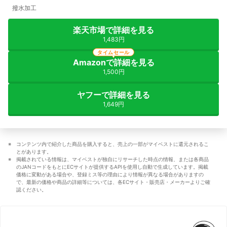
撥水加工
楽天市場で詳細を見る
1,483円
タイムセール
Amazonで詳細を見る
1,500円
ヤフーで詳細を見る
1,649円
コンテンツ内で紹介した商品を購入すると、売上の一部がマイベストに還元されるこ
とがあります。
掲載されている情報は、マイベストが独自にリサーチした時点の情報、または各商品
のJANコードをもとにECサイトが提供するAPIを使用し自動で生成しています。掲載
価格に変動がある場合や、登録ミス等の理由により情報が異なる場合がありますの
で、最新の価格や商品の詳細等については、各ECサイト・販売店・メーカーよりご確
認ください。