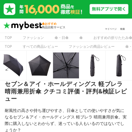
傘おすすめ
商品比較サービス
マイページ
検索
TOP
ファッション
傘・日傘
傘
おすすめの折りたたみ
TOP
すべての商品レビュー
ファッションの商品レビュー
傘
セブン＆アイ・ホールディングス 軽ブレラ
晴雨兼用折傘 クチコミ評価・評判&検証レビ
ュー
耐風性の高さや持ち運びやすさ、日傘としての使いやすさが気に
なるセブン＆アイ・ホールディングス 軽ブレラ 晴雨兼用折傘。実
際に購入しないとわからず、迷っている人もいるのではないでし
ょうか？