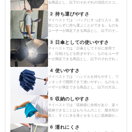
る商品とし、以下のそれぞれの項目のスコア
の加重平均でおすすめ度をスコア化しまし
た。
持ち運びやすさ
2
マイベストでは「バッグにすっぽり入り、負
担にならずに持ち運ぶことができる」ものを
ユーザーが満足できる商品とし、以下のそれ
ぞれの項目のスコアの加重平均でおすすめ度
をスコア化しました。
日傘としての使いやすさ
3
マイベストでは「日傘として十分に使用で
き、日焼けなどを防ぎやすい」ものをユーザ
ーが満足できる商品とし、以下のそれぞれの
項目のスコアの加重平均でおすすめ度をスコ
ア化しました。
使いやすさ
4
マイベストでは「ハンドルを持ちやすく、ワ
ンタッチで開閉できて使いやすい」ものをユ
ーザーが満足できる商品とし、以下の方法で
検証を行いました。
収納のしやすさ
5
マイベストでは「収納袋に余裕があり、楽々
収納できることはもちろんのこと、撥水性が
高く、すぐに水を落とせるうえに収納袋から
水が染み出てくることがない」ものをユーザ
ーが満足できる商品とし、以下の方法で検証
濡れにくさ
6
を行いました。