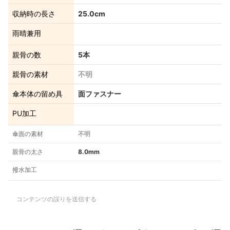
収納時の長さ
25.0cm
雨晴兼用
親骨の数
5本
親骨の素材
不明
傘本体の留め具
面ファスナー
PU加工
傘面の素材
不明
親骨の太さ
8.0mm
撥水加工
コンテンツの誤りを送信する