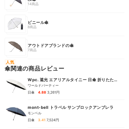
14商品
ビニール傘
8商品
アウトドアブランドの傘
7商品
人気
傘関連の商品レビュー
Wpc. 遮光 エアリアルタイニー 日傘 折りたた
み
ワールドパーティー
|
日傘
4.88
3,261円
mont-bell トラベル サンブロックアンブレラ
モンベル
|
日傘
3.41
7,524円