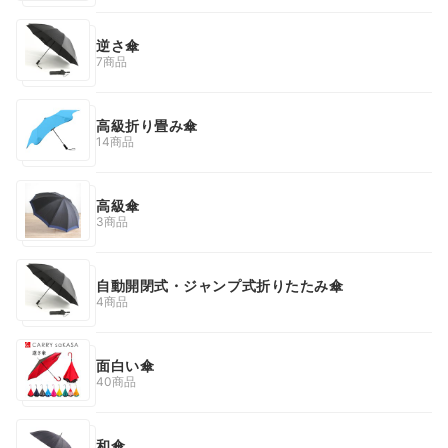
逆さ傘
7商品
高級折り畳み傘
14商品
高級傘
3商品
自動開閉式・ジャンプ式折りたたみ傘
4商品
面白い傘
40商品
和傘