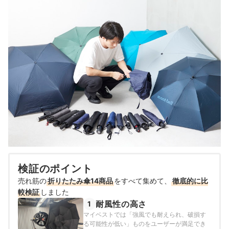
検証のポイント
売れ筋の
折りたたみ傘14商品
をすべて集めて、
徹底的に比
較検証
しました
耐風性の高さ
1
マイベストでは「強風でも耐えられ、破損す
る可能性が低い」ものをユーザーが満足でき