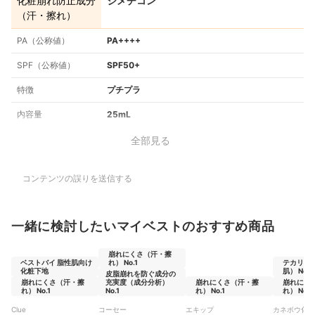
化粧崩れ防止成分
ジメチコン
（汗・擦れ）
PA（公称値）
PA++++
SPF（公称値）
SPF50+
特徴
プチプラ
内容量
25mL
全部見る
コンテンツの誤りを送信する
一緒に検討したいマイベストのおすすめ商品
崩れにくさ（汗・擦
ベストバイ 脂性肌向け
れ） No.1
テカリに
化粧下地
肌） No.1
皮脂崩れを防ぐ成分の
崩れにくさ（汗・擦
充実度（成分分析）
崩れにくさ（汗・擦
崩れにく
れ） No.1
No.1
れ） No.1
れ） No.1
Clue
コーセー
エキップ
カネボウ化粧