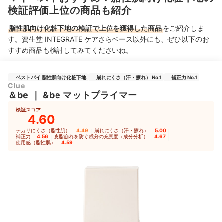
検証評価上位の商品も紹介
脂性肌向け化粧下地の検証で上位を獲得した商品
をご紹介しま
す。資生堂 INTEGRATE ケアさらベース以外にも、ぜひ以下のお
すすめ商品も検討してみてくださいね。
ベストバイ 脂性肌向け化粧下地
崩れにくさ（汗・擦れ） No.1
補正力 No.1
Clue
＆be
｜
&be マットプライマー
検証スコア
4.60
テカリにくさ（脂性肌）
4.49
｜
崩れにくさ（汗・擦れ）
5.00
｜
補正力
4.56
｜
皮脂崩れを防ぐ成分の充実度（成分分析）
4.67
｜
使用感（脂性肌）
4.59