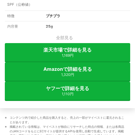
SPF（公称値）
特徴
プチプラ
内容量
25g
全部見る
楽天市場で詳細を見る
1,169円
Amazonで詳細を見る
1,320円
ヤフーで詳細を見る
1,110円
コンテンツ内で紹介した商品を購入すると、売上の一部がマイベストに還元されるこ
とがあります。
掲載されている情報は、マイベストが独自にリサーチした時点の情報、または各商品
のJANコードをもとにECサイトが提供するAPIを使用し自動で生成しています。掲載