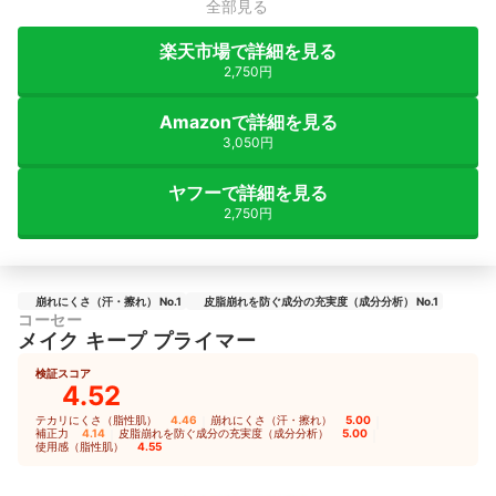
全部見る
楽天市場で詳細を見る
2,750円
Amazonで詳細を見る
3,050円
ヤフーで詳細を見る
2,750円
崩れにくさ（汗・擦れ） No.1
皮脂崩れを防ぐ成分の充実度（成分分析） No.1
コーセー
メイク キープ プライマー
検証スコア
4.52
テカリにくさ（脂性肌）
4.46
｜
崩れにくさ（汗・擦れ）
5.00
｜
補正力
4.14
｜
皮脂崩れを防ぐ成分の充実度（成分分析）
5.00
｜
使用感（脂性肌）
4.55