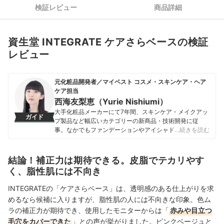
検証レビュー
商品詳細
資生堂 INTEGRATE ケアさらベースの検証
レビュー
元化粧品開発者／マイベスト コスメ・スキンケア・ヘア
ケア担当
西海友梨恵（Yurie Nishiumi）
大手化粧品メーカーにて7年間、スキンケア・メイクアッ
ガイド
プ製品など幅広いカテゴリーの新商品・技術開発に従
事。なかでもファンデーションやアイシャドウ、口紅な
…続きを読む
どの技術開発を専門とし、日本国内はもちろん海外市場
向けの商品開発も多数経験。 現在はマイベストで年間
1500点以上のコスメを比較検証。開発現場で培った知識
結論！補正力は期待できる。皮脂でテカリやす
をもとに、成分や処方の背景をふまえながら、専門的な
く、脂性肌には不向き
内容もユーザーにわかりやすく伝えることを大切にしな
がらコンテンツを制作している。
INTEGRATE
の「ケアさらベース」は、透明感のある仕上がりを求
西海友梨恵（Yurie Nishiumi）のプロフィール
めるなら候補に入りますが、脂性肌の人には不向きな印象。色ム
ラの補正力が期待でき、使用したモニターからは
「
赤みや目立つ
毛穴をカバーできた
」
との声が挙がりました。ピンクベージュと