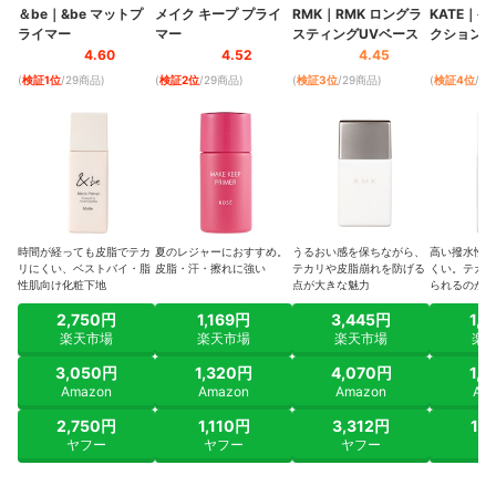
＆be
｜
&be マットプ
メイク キープ プライ
RMK
｜
RMK ロングラ
KATE
｜
ケ
ライマー
マー
スティングUVベース
クションエ
ラスティン
4.60
4.52
4.45
(
検証1位
/29商品
)
(
検証2位
/29商品
)
(
検証3位
/29商品
)
(
検証4位
/2
時間が経っても皮脂でテカ
夏のレジャーにおすすめ。
うるおい感を保ちながら、
高い撥水性で
リにくい、ベストバイ・脂
皮脂・汗・擦れに強い
テカリや皮脂崩れを防げる
くい。テカリ
性肌向け化粧下地
点が大きな魅力
られるのが大
2,750円
1,169円
3,445円
1,
楽天市場
楽天市場
楽天市場
楽
3,050円
1,320円
4,070円
1,
Amazon
Amazon
Amazon
Am
2,750円
1,110円
3,312円
1,
ヤフー
ヤフー
ヤフー
ヤ