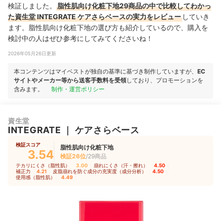
検証しました。
脂性肌向け化粧下地29商品の中で比較してわかっ
た資生堂 INTEGRATE ケアさらベースの実力をレビュー
していき
ます。脂性肌向け化粧下地の選び方も紹介しているので、購入を
検討中の人はぜひ参考にしてみてくださいね！
2026年05月26日更新
本コンテンツはマイベストが独自の基準に基づき制作していますが、
EC
サイトやメーカー等から送客手数料を受領
しており、プロモーションを
含みます。
制作・運営ポリシー
資生堂
INTEGRATE
｜
ケアさらベース
検証スコア
脂性肌向け化粧下地
3.54
検証26位
/29商品
テカリにくさ（脂性肌）
3.00
｜
崩れにくさ（汗・擦れ）
4.50
｜
補正力
4.21
｜
皮脂崩れを防ぐ成分の充実度（成分分析）
4.50
｜
使用感（脂性肌）
4.49