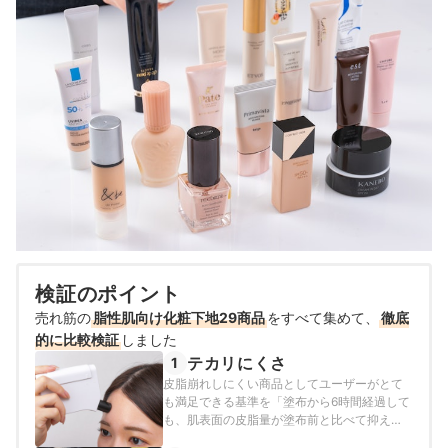
検証のポイント
売れ筋の
脂性肌向け化粧下地29商品
をすべて集めて、
徹底
的に比較検証
しました
テカリにくさ
1
皮脂崩れしにくい商品としてユーザーがとて
も満足できる基準を「塗布から6時間経過して
も、肌表面の皮脂量が塗布前と比べて抑えら
れている商品」とし、以下の方法で各商品の