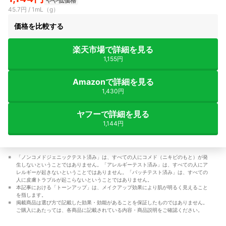
やや低価格
45.7円 / 1mL（g）
価格を比較する
楽天市場で詳細を見る
1,155円
Amazonで詳細を見る
1,430円
ヤフーで詳細を見る
1,144円
「ノンコメドジェニックテスト済み」は、すべての人にコメド（ニキビのもと）が発
生しないということではありません。「アレルギーテスト済み」は、すべての人にア
レルギーが起きないということではありません。「パッチテスト済み」は、すべての
人に皮膚トラブルが起こらないということではありません。
本記事における「トーンアップ」は、メイクアップ効果により肌が明るく見えること
を指します。
掲載商品は選び方で記載した効果・効能があることを保証したものではありません。
ご購入にあたっては、各商品に記載されている内容・商品説明をご確認ください。