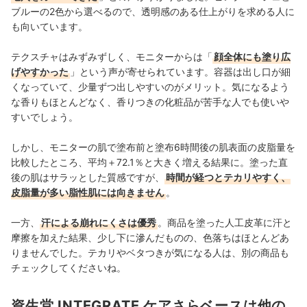
ブルーの2色から選べるので、透明感のある仕上がりを求める人に
も向いています。
テクスチャはみずみずしく、モニターからは「
顔全体にも塗り広
げやすかった
」という声が寄せられています。容器は出し口が細
くなっていて、少量ずつ出しやすいのがメリット。気になるよう
な香りもほとんどなく、香りつきの化粧品が苦手な人でも使いや
すいでしょう。
しかし、モニターの肌で塗布前と塗布6時間後の肌表面の皮脂量を
比較したところ、平均＋72.1％と大きく増える結果に。塗った直
後の肌はサラッとした質感ですが、
時間が経つとテカリやすく、
皮脂量が多い脂性肌には向きません
。
一方、
汗による崩れにくさは優秀
。商品を塗った人工皮革に汗と
摩擦を加えた結果、少し下に滲んだものの、色落ちはほとんどあ
りませんでした。テカリやベタつきが気になる人は、別の商品も
チェックしてくださいね。
資生堂 INTEGRATE ケアさらベースは他の