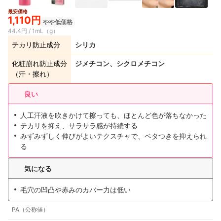
最安価格
1,110円
やや低価格
44.4円 / 1mL（g）
テカリ防止成分
シリカ
化粧崩れ防止成分
ジメチコン、シクロメチコン
（汗・擦れ）
良い
人工汗液を吹きかけて擦っても、ほとんど色が落ちなかった
テカリを抑え、サラサラ感が持続する
みずみずしく伸びがよいテクスチャで、ベタつきを抑えられ
る
気になる
毛穴の凹凸や赤みのカバー力は低い
PA（公称値）