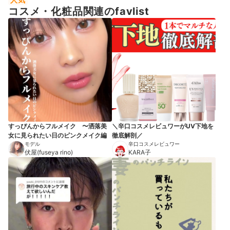
コスメ・化粧品関連のfavlist
すっぴんからフルメイク 〜洒落美
＼辛口コスメレビュワーがUV下地を
女に見られたい日のピンクメイク編
徹底解剖／
モデル
辛口コスメレビュワー
伏屋(fuseya rino)
KARA子