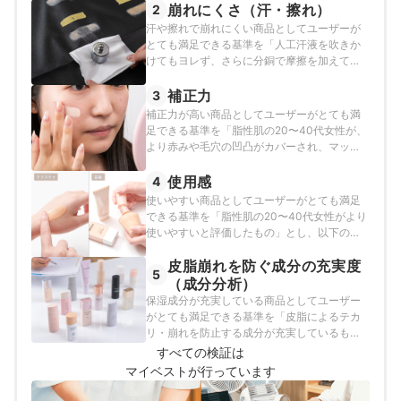
検証を行いました。
崩れにくさ（汗・擦れ）
2
汗や擦れで崩れにくい商品としてユーザーが
とても満足できる基準を「人工汗液を吹きか
けてもヨレず、さらに分銅で摩擦を加えても
色が落ちなかったもの」とし、以下の方法で
各商品の検証を行いました。
補正力
3
補正力が高い商品としてユーザーがとても満
足できる基準を「脂性肌の20〜40代女性が、
より赤みや毛穴の凹凸がカバーされ、マット
な質感になったと評価したもの」とし、以下
の方法で各商品の検証を行いました。
使用感
4
使いやすい商品としてユーザーがとても満足
できる基準を「脂性肌の20〜40代女性がより
使いやすいと評価したもの」とし、以下の方
法で各商品の検証を行いました。
皮脂崩れを防ぐ成分の充実度
5
（成分分析）
保湿成分が充実している商品としてユーザー
がとても満足できる基準を「皮脂によるテカ
リ・崩れを防止する成分が充実しているも
の」とし、以下の方法で各商品の検証を行い
すべての検証は
ました。
マイベストが行っています