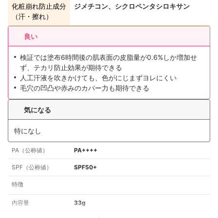
化粧崩れ防止成分
ジメチコン、シクロペンタシロキサン
（汗・擦れ）
良い
検証では塗布6時間後の肌表面の皮脂量が0.6%しか増加せ
ず、テカリ防止効果が期待できる
人工汗液を吹きかけても、色がにじまずヨレにくい
毛穴の凹凸や赤みのカバー力も期待できる
気になる
特になし
PA（公称値）
PA++++
SPF（公称値）
SPF50+
特徴
内容量
33g