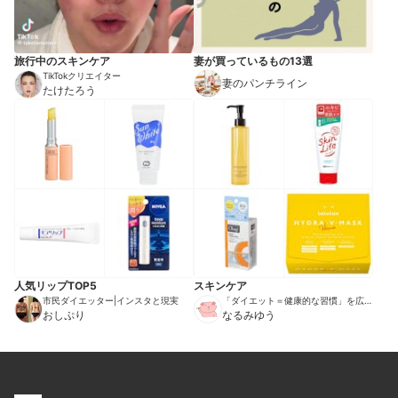
旅行中のスキンケア
妻が買っているもの13選
TikTokクリエイター
妻のパンチライン
たけたろう
人気リップTOP5
スキンケア
市民ダイエッター|インスタと現実
「ダイエット＝健康的な習慣」を広め
おしぷり
る伝道師
なるみゆう